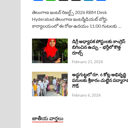
a
h
h
i
h
తెలంగాణ ఇంటర్ రిజల్ట్స్ 2026 RBM Desk
c
a
r
n
a
Hyderabad:తెలంగాణ ఇంటర్మీడియట్ బోర్డు
కార్యాలయంలో ఈ రోజు ఉదయం 11:00 గంటలకు …
e
t
e
k
r
b
s
a
e
e
డిగ్రీ అధ్యాపక పోస్టులకు కాంగ్రెస్
o
A
బిగించిన ఉచ్చు – భర్తీలో కొత్త
d
d
రూల్స్
o
p
s
I
February 21, 2026
k
p
n
అడ్డగుట్టలో రూ. 6 కోట్ల అభివృద్ధి
పనులకు శ్రీకారం చుట్టిన పద్మారా
గౌడ్
February 6, 2026
జాతీయ వార్తలు