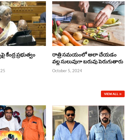
్‌పై కేంద్ర ప్రభుత్వం
రాత్రి సమయంలో ఆలా చేయడం
వల్ల సులువుగా బరువు పెరుగుతారు
025
October 5, 2024
VIEW ALL