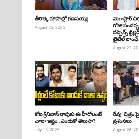
తీరొక్క రూపాల్లో గణపయ్య
మెగాస్టార్ చి
రోజు సందర్
August 25, 2025
సస్పెన్స్ థ్రిల్
టైటిల్ లాంఛ్
August 22, 2
కోట శ్రీనివాస్ రావుకు ఈ హీరోలంటే
రేవు’ చిత్రం 
చాలా ఇష్టం.. ఎందుకో తెలుసా?
ప్రశంసలు
July 13, 2025
August 26, 2