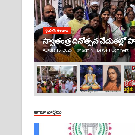
ట్రెండింగ్
/
తెలంగాణ
కృష్ణుడు ఎక్కడ ఉంటే, అక్కడే
August 15, 2025
-
by
admin
-
Leave a Comment
తాజా వార్తలు