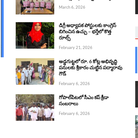
March 6, 2026
డిగ్రీ అధ్యాపక పోస్టులకు కాంగ్రెస్
బిగించిన ఉచ్చు – భర్తీలో కొత్త
రూల్స్
February 21, 2026
అడ్డగుట్టలో రూ. 6 కోట్ల అభివృద్ధి
పనులకు శ్రీకారం చుట్టిన పద్మారావు
గౌడ్
February 6, 2026
గోపాల్‌పేటలో సీఎం కప్ క్రీడా
సంబరాలు
February 6, 2026