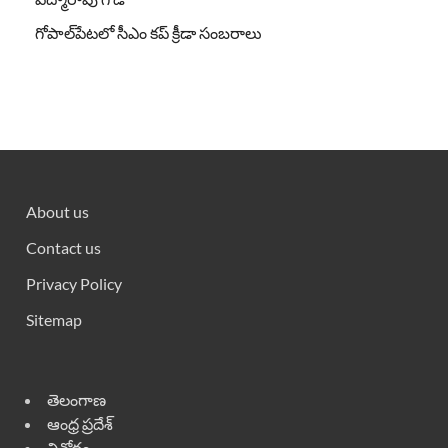
గోపాల్‌పేటలో సీఎం కప్ క్రీడా సంబరాలు
About us
Contact us
Privacy Policy
Sitemap
తెలంగాణ
ఆంధ్ర ప్రదేశ్
వినోదం