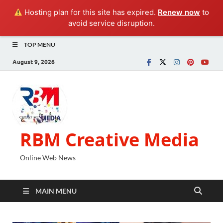
Hosting plan for this site has expired.
Renew now
to
avoid service disruption.
TOP MENU
August 9, 2026
RBM Creative Media
Online Web News
MAIN MENU