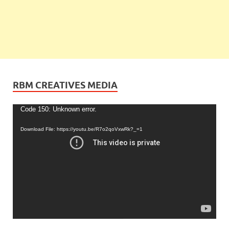
RBM CREATIVES MEDIA
Video
Code 150: Unknown error.
Player
Download File: https://youtu.be/R7o2qoVxwRk?_=1