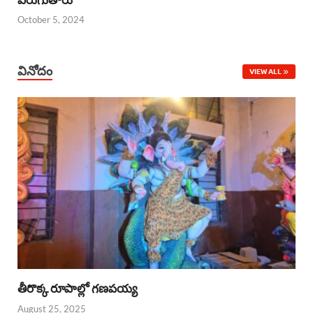
October 5, 2024
వినోదం
VIEW ALL
తీరొక్క రూపాల్లో గణపయ్య
August 25, 2025