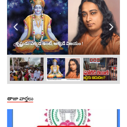
కృష్ణుడు ఎక్కడ ఉంటే, అక్కడే విజయం !
తాజా వార్తలు