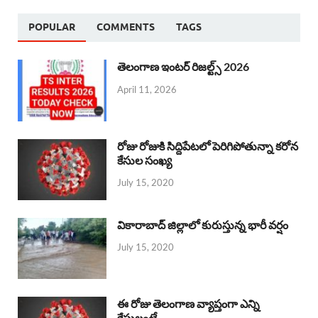
POPULAR
COMMENTS
TAGS
తెలంగాణ ఇంటర్ రిజల్ట్స్ 2026
April 11, 2026
రోజు రోజుకి సిద్దిపేటలో పెరిగిపోతున్నా కరోన
కేసుల సంఖ్య
July 15, 2020
వికారాబాద్ జిల్లాలో కురుస్తున్న భారీ వర్షం
July 15, 2020
ఈ రోజు తెలంగాణ వ్యాప్తంగా ఎన్ని
కేసులంటే