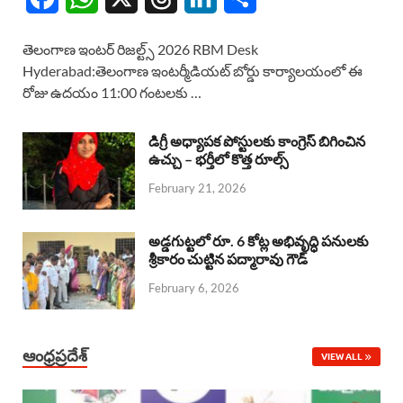
a
h
h
i
h
తెలంగాణ ఇంటర్ రిజల్ట్స్ 2026 RBM Desk
c
a
r
n
a
Hyderabad:తెలంగాణ ఇంటర్మీడియట్ బోర్డు కార్యాలయంలో ఈ
రోజు ఉదయం 11:00 గంటలకు …
e
t
e
k
r
b
s
a
e
e
డిగ్రీ అధ్యాపక పోస్టులకు కాంగ్రెస్ బిగించిన
o
A
ఉచ్చు – భర్తీలో కొత్త రూల్స్
d
d
February 21, 2026
o
p
s
I
k
p
n
అడ్డగుట్టలో రూ. 6 కోట్ల అభివృద్ధి పనులకు
శ్రీకారం చుట్టిన పద్మారావు గౌడ్
February 6, 2026
ఆంధ్రప్రదేశ్
VIEW ALL