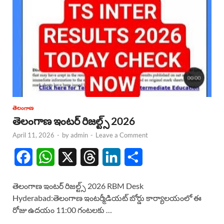
తెలంగాణ
తెలంగాణ ఇంటర్ రిజల్ట్స్ 2026
April 11, 2026
-
by
admin
-
Leave a Comment
F
W
X
T
L
S
a
h
h
i
h
తెలంగాణ ఇంటర్ రిజల్ట్స్ 2026 RBM Desk
c
a
r
n
a
Hyderabad:తెలంగాణ ఇంటర్మీడియట్ బోర్డు కార్యాలయంలో ఈ
రోజు ఉదయం 11:00 గంటలకు …
e
t
e
k
r