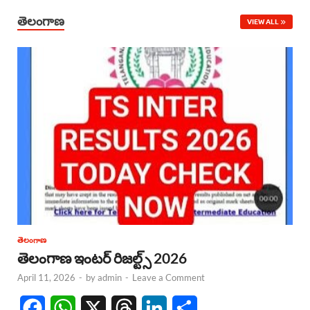
తెలంగాణ
VIEW ALL
తెలంగాణ
తెలంగాణ ఇంటర్ రిజల్ట్స్ 2026
April 11, 2026
-
by
admin
-
Leave a Comment
F
W
X
T
L
S