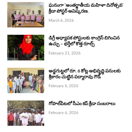
b
s
a
e
e
ఘనంగా ‘అంతర్జాతీయ మహిళా దినోత్సవ’
క్రీడా పోస్టర్ ఆవిష్కరణ.
o
A
d
d
March 6, 2026
o
p
s
I
k
p
n
డిగ్రీ అధ్యాపక పోస్టులకు కాంగ్రెస్ బిగించిన
ఉచ్చు – భర్తీలో కొత్త రూల్స్
February 21, 2026
అడ్డగుట్టలో రూ. 6 కోట్ల అభివృద్ధి పనులకు
శ్రీకారం చుట్టిన పద్మారావు గౌడ్
February 6, 2026
గోపాల్‌పేటలో సీఎం కప్ క్రీడా సంబరాలు
February 6, 2026