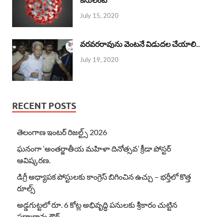
July 15, 2020
వరవరరావును వెంటనే విడుదల చేయాలి..
July 19, 2020
RECENT POSTS
తెలంగాణ ఇంటర్ రిజల్ట్స్ 2026
ఘనంగా ‘అంతర్జాతీయ మహిళా దినోత్సవ’ క్రీడా పోస్టర్
ఆవిష్కరణ.
డిగ్రీ అధ్యాపక పోస్టులకు కాంగ్రెస్ బిగించిన ఉచ్చు – భర్తీలో కొత్త
రూల్స్
అడ్డగుట్టలో రూ. 6 కోట్ల అభివృద్ధి పనులకు శ్రీకారం చుట్టిన
పద్మారావు గౌడ్