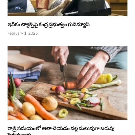
ఇన్‌కం ట్యాక్స్‌పై కేంద్ర ప్రభుత్వం గుడ్‌న్యూస్‌
February 1, 2025
రాత్రి సమయంలో ఆలా చేయడం వల్ల సులువుగా బరువు
పెరుగుతారు