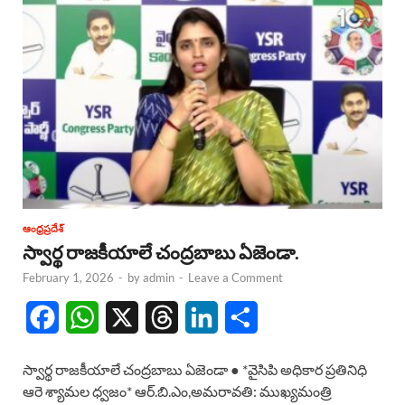
ఆంధ్రప్రదేశ్
స్వార్థ రాజకీయాలే చంద్రబాబు ఏజెండా.
February 1, 2026
-
by
admin
-
Leave a Comment
F
W
X
T
L
S
a
h
h
i
h
స్వార్థ రాజకీయాలే చంద్రబాబు ఏజెండా ● *వైసిపి అధికార ప్రతినిధి
c
a
r
n
a
ఆరె శ్యామల ధ్వజం* ఆర్.బి.ఎం,అమరావతి: ముఖ్యమంత్రి