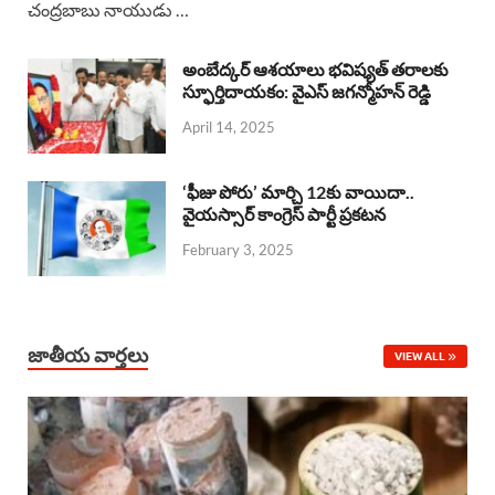
చంద్రబాబు నాయుడు …
e
t
e
k
r
b
s
a
e
e
అంబేద్కర్ ఆశయాలు భవిష్యత్ తరాలకు
o
A
స్ఫూర్తిదాయకం: వైఎస్ జగన్మోహన్ రెడ్డి
d
d
April 14, 2025
o
p
s
I
k
p
n
‘ఫీజు పోరు’ మార్చి 12కు వాయిదా..
వైయస్సార్‌ కాంగ్రెస్‌ పార్టీ ప్రకటన
February 3, 2025
జాతీయ వార్తలు
VIEW ALL