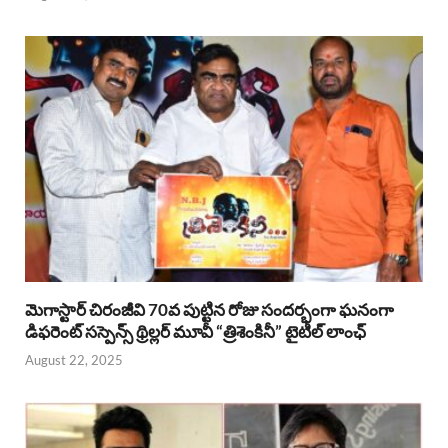
మెగాస్టార్ చిరంజీవి 70వ పుట్టిన రోజు సందర్భంగా ఘనంగా
డిఫరెంట్ సస్పెన్స్ థ్రిల్లర్ మూవీ “త్రిశెంకినీ” టైటిల్ లాంఛ్
August 22, 2025