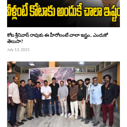
కోట శ్రీనివాస్ రావుకు ఈ హీరోలంటే చాలా ఇష్టం.. ఎందుకో
తెలుసా?
July 13, 2025