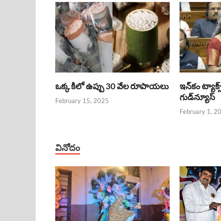
ఒక్క కిలో ఉప్పు 30 వేల రూపాయలు
ఇన్‌కం ట్యాక్స
గుడ్‌న్యూస్‌
February 15, 2025
February 1, 2
వినోదం