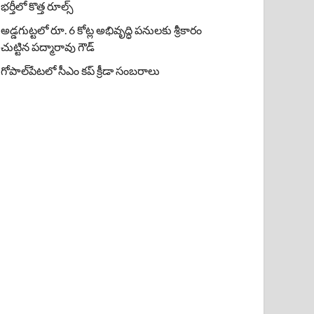
భర్తీలో కొత్త రూల్స్
అడ్డగుట్టలో రూ. 6 కోట్ల అభివృద్ధి పనులకు శ్రీకారం
చుట్టిన పద్మారావు గౌడ్
గోపాల్‌పేటలో సీఎం కప్ క్రీడా సంబరాలు