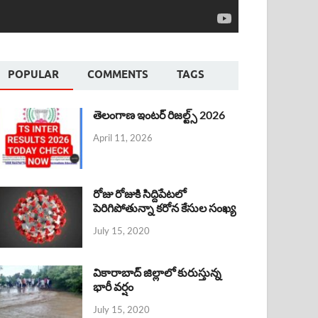
POPULAR
COMMENTS
TAGS
తెలంగాణ ఇంటర్ రిజల్ట్స్ 2026
April 11, 2026
రోజు రోజుకి సిద్దిపేటలో
పెరిగిపోతున్నా కరోన కేసుల సంఖ్య
July 15, 2020
వికారాబాద్ జిల్లాలో కురుస్తున్న
భారీ వర్షం
July 15, 2020