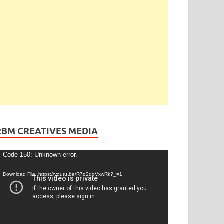
ెండింగ్
/
తెలంగాణ
ేడీ అఘోరీకి బెయిల్.. ఈరోజే విడుదల
gust 13, 2025
-
by
admin
-
Leave a Comment
RBM CREATIVES MEDIA
ideo
Code 150: Unknown error.
layer
Download File: https://youtu.be/R7o2qoVxwRk?_=1