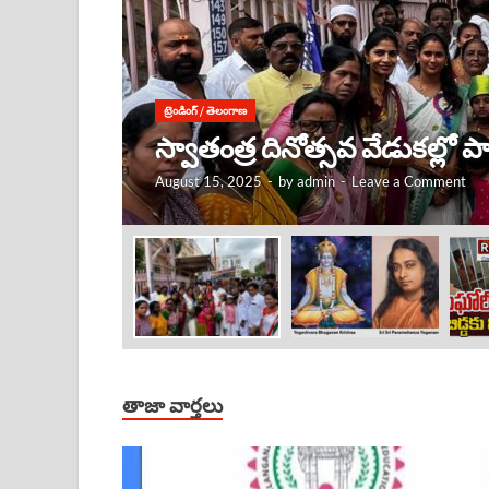
ట్రెండింగ్
/
తెలంగాణ
కృష్ణుడు ఎక్కడ ఉంటే, అక్కడే
August 15, 2025
-
by
admin
-
Leave a Comment
తాజా వార్తలు