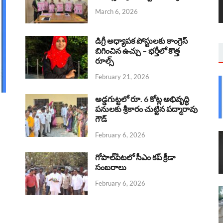
March 6, 2026
డిగ్రీ అధ్యాపక పోస్టులకు కాంగ్రెస్
బిగించిన ఉచ్చు – భర్తీలో కొత్త
రూల్స్
February 21, 2026
అడ్డగుట్టలో రూ. 6 కోట్ల అభివృద్ధి
పనులకు శ్రీకారం చుట్టిన పద్మారావు
గౌడ్
February 6, 2026
గోపాల్‌పేటలో సీఎం కప్ క్రీడా
సంబరాలు
February 6, 2026