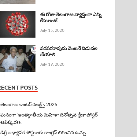
ఈ రోజు తెలంగాణ వ్యాప్తంగా ఎన్ని
కేసులంటే
July 15, 2020
వరవరరావును వెంటనే విడుదల
చేయాలి..
July 19, 2020
RECENT POSTS
తెలంగాణ ఇంటర్ రిజల్ట్స్ 2026
ఘనంగా ‘అంతర్జాతీయ మహిళా దినోత్సవ’ క్రీడా పోస్టర్
ఆవిష్కరణ.
డిగ్రీ అధ్యాపక పోస్టులకు కాంగ్రెస్ బిగించిన ఉచ్చు –