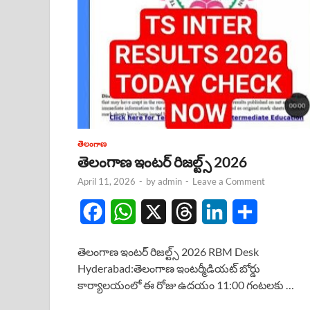
తెలంగాణ
తెలంగాణ ఇంటర్ రిజల్ట్స్ 2026
April 11, 2026
-
by
admin
-
Leave a Comment
F
W
X
T
L
S
a
h
h
i
h
తెలంగాణ ఇంటర్ రిజల్ట్స్ 2026 RBM Desk
c
a
r
n
a
Hyderabad:తెలంగాణ ఇంటర్మీడియట్ బోర్డు
కార్యాలయంలో ఈ రోజు ఉదయం 11:00 గంటలకు …
e
t
e
k
r