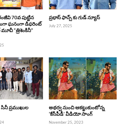
రంజీవి 70వ పుట్టిన
ప్రభాస్ ఫాన్స్ కు గుడ్ న్యూస్
భంగా ఘనంగా డిఫరెంట్
July 27, 2025
లర్ మూవీ “త్రిశెంకినీ”
025
పై సినీ ప్రముఖుల
అథర్వ నుంచి ఆకట్టుకుంటోన్న
‘కేసీపీడీ’ వీడియో సాంగ్
024
November 25, 2023