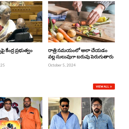
్‌పై కేంద్ర ప్రభుత్వం
రాత్రి సమయంలో ఆలా చేయడం
వల్ల సులువుగా బరువు పెరుగుతారు
025
October 5, 2024
VIEW ALL