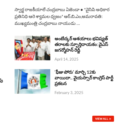
a
h
h
i
h
స్వార్థ రాజకీయాలే చంద్రబాబు ఏజెండా ● *వైసిపి అధికార
c
a
r
n
a
ప్రతినిధి ఆరె శ్యామల ధ్వజం* ఆర్.బి.ఎం,అమరావతి:
ముఖ్యమంత్రి చంద్రబాబు నాయుడు …
e
t
e
k
r
b
s
a
e
e
అంబేద్కర్ ఆశయాలు భవిష్యత్
o
A
తరాలకు స్ఫూర్తిదాయకం: వైఎస్
d
d
జగన్మోహన్ రెడ్డి
o
p
s
I
April 14, 2025
k
p
n
‘ఫీజు పోరు’ మార్చి 12కు
వాయిదా.. వైయస్సార్‌ కాంగ్రెస్‌ పార్టీ
వు
ప్రకటన
February 3, 2025
VIEW ALL