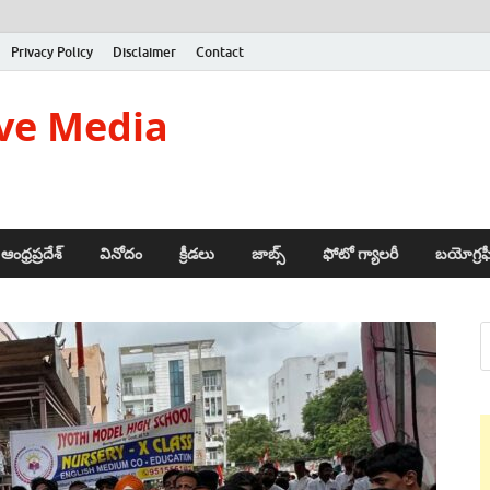
Privacy Policy
Disclaimer
Contact
ve Media
ఆంధ్రప్రదేశ్
వినోదం
క్రీడలు
జాబ్స్
ఫోటో గ్యాలరీ
బయోగ్రఫ