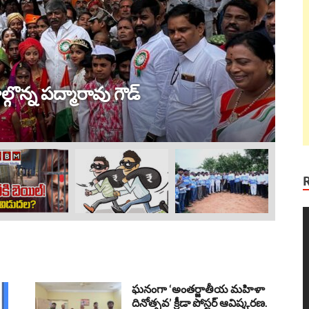
ట్ర
 విజయం !
ల
Au
V
P
ఘనంగా ‘అంతర్జాతీయ మహిళా
దినోత్సవ’ క్రీడా పోస్టర్ ఆవిష్కరణ.