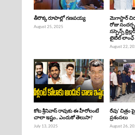
తీరొక్క రూపాల్లో గణపయ్య
మెగాస్టార్ చి
రోజు సందర్
August 25, 2025
సస్పెన్స్ థ్రిల్
టైటిల్ లాంఛ్
August 22, 2
కోట శ్రీనివాస్ రావుకు ఈ హీరోలంటే
రేవు’ చిత్రం 
చాలా ఇష్టం.. ఎందుకో తెలుసా?
ప్రశంసలు
July 13, 2025
August 26, 2