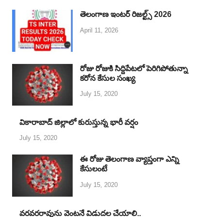
తెలంగాణ ఇంటర్ రిజల్ట్స్ 2026
April 11, 2026
రోజు రోజుకి సిద్దిపేటలో పెరిగిపోతున్నా
కరోన కేసుల సంఖ్య
July 15, 2020
వికారాబాద్ జిల్లాలో కురుస్తున్న భారీ వర్షం
July 15, 2020
ఈ రోజు తెలంగాణ వ్యాప్తంగా ఎన్ని
కేసులంటే
July 15, 2020
వరవరరావును వెంటనే విడుదల చేయాలి..