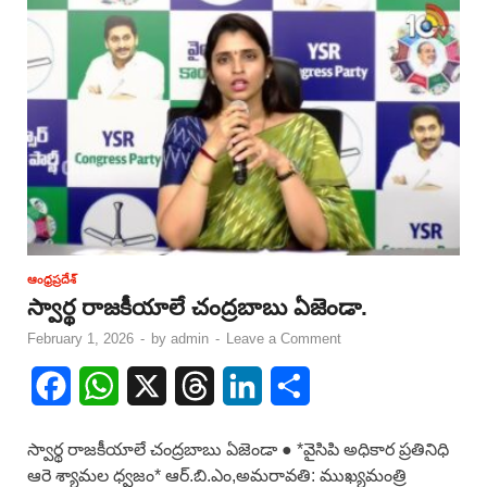
ఆంధ్రప్రదేశ్
స్వార్థ రాజకీయాలే చంద్రబాబు ఏజెండా.
February 1, 2026
-
by
admin
-
Leave a Comment
F
W
X
T
L
S
a
h
h
i
h
స్వార్థ రాజకీయాలే చంద్రబాబు ఏజెండా ● *వైసిపి అధికార ప్రతినిధి
c
a
r
n
a
ఆరె శ్యామల ధ్వజం* ఆర్.బి.ఎం,అమరావతి: ముఖ్యమంత్రి