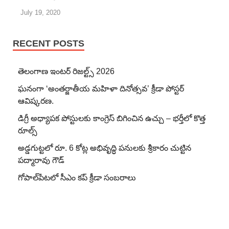
July 19, 2020
RECENT POSTS
తెలంగాణ ఇంటర్ రిజల్ట్స్ 2026
ఘనంగా ‘అంతర్జాతీయ మహిళా దినోత్సవ’ క్రీడా పోస్టర్
ఆవిష్కరణ.
డిగ్రీ అధ్యాపక పోస్టులకు కాంగ్రెస్ బిగించిన ఉచ్చు – భర్తీలో కొత్త
రూల్స్
అడ్డగుట్టలో రూ. 6 కోట్ల అభివృద్ధి పనులకు శ్రీకారం చుట్టిన
పద్మారావు గౌడ్
గోపాల్‌పేటలో సీఎం కప్ క్రీడా సంబరాలు