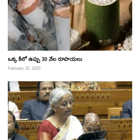
ఒక్క కిలో ఉప్పు 30 వేల రూపాయలు
February 15, 2025