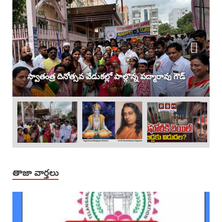
స్వాతంత్ర దినోత్సవ వేడుకల్లో పాల్గొన్న పద్మారావు గౌడ్
తాజా వార్తలు