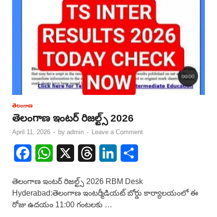
తెలంగాణ
తెలంగాణ ఇంటర్ రిజల్ట్స్ 2026
April 11, 2026
-
by
admin
-
Leave a Comment
F
W
X
T
L
S
a
h
h
i
h
తెలంగాణ ఇంటర్ రిజల్ట్స్ 2026 RBM Desk
c
a
r
n
a
Hyderabad:తెలంగాణ ఇంటర్మీడియట్ బోర్డు కార్యాలయంలో ఈ
రోజు ఉదయం 11:00 గంటలకు …
e
t
e
k
r