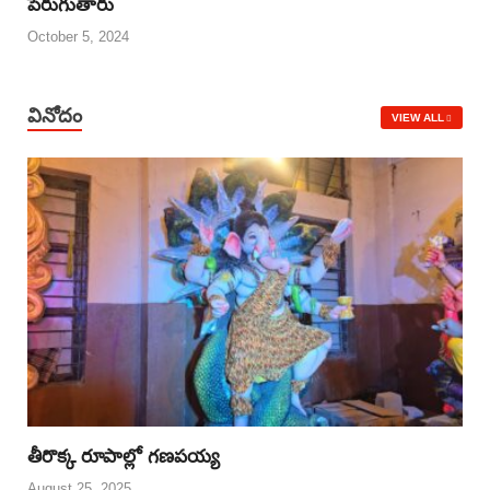
పెరుగుతారు
October 5, 2024
వినోదం
VIEW ALL
తీరొక్క రూపాల్లో గణపయ్య
August 25, 2025