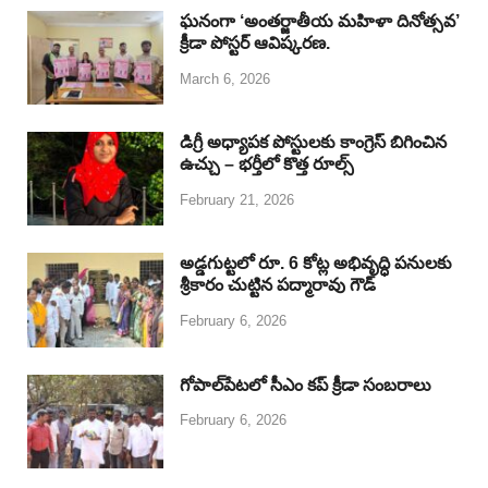
b
s
a
e
e
ఘనంగా ‘అంతర్జాతీయ మహిళా దినోత్సవ’
క్రీడా పోస్టర్ ఆవిష్కరణ.
o
A
d
d
March 6, 2026
o
p
s
I
k
p
n
డిగ్రీ అధ్యాపక పోస్టులకు కాంగ్రెస్ బిగించిన
ఉచ్చు – భర్తీలో కొత్త రూల్స్
February 21, 2026
అడ్డగుట్టలో రూ. 6 కోట్ల అభివృద్ధి పనులకు
శ్రీకారం చుట్టిన పద్మారావు గౌడ్
February 6, 2026
గోపాల్‌పేటలో సీఎం కప్ క్రీడా సంబరాలు
February 6, 2026