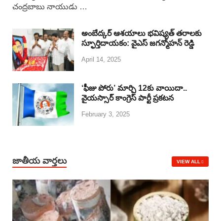
చంద్రబాబు నాయుడు …
e
t
e
k
r
b
s
a
e
e
అంబేద్కర్ ఆశయాలు భవిష్యత్ తరాలకు
o
A
d
d
స్ఫూర్తిదాయకం: వైఎస్ జగన్మోహన్ రెడ్డి
April 14, 2025
o
p
s
I
k
p
n
‘ఫీజు పోరు’ మార్చి 12కు వాయిదా..
వైయస్సార్‌ కాంగ్రెస్‌ పార్టీ ప్రకటన
February 3, 2025
జాతీయ వార్తలు
VIEW ALL