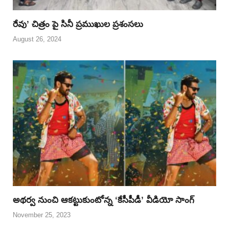
రేవు’ చిత్రం పై సినీ ప్రముఖుల ప్రశంసలు
August 26, 2024
అథర్వ నుంచి ఆకట్టుకుంటోన్న ‘కేసీపీడీ’ వీడియో సాంగ్
November 25, 2023