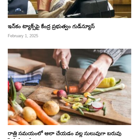
ఇన్‌కం ట్యాక్స్‌పై కేంద్ర ప్రభుత్వం గుడ్‌న్యూస్‌
February 1, 2025
రాత్రి సమయంలో ఆలా చేయడం వల్ల సులువుగా బరువు