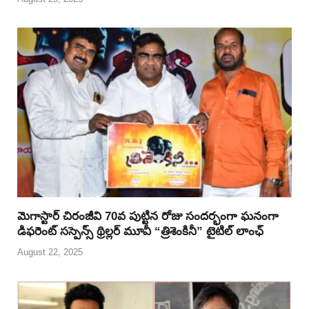
మెగాస్టార్ చిరంజీవి 70వ పుట్టిన రోజు సందర్భంగా ఘనంగా
డిఫరెంట్ సస్పెన్స్ థ్రిల్లర్ మూవీ “త్రిశెంకినీ” టైటిల్ లాంఛ్
August 22, 2025