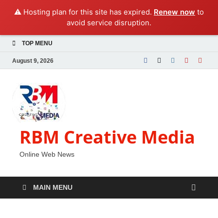
⚠️ Hosting plan for this site has expired.
Renew now
to
avoid service disruption.
TOP MENU
August 9, 2026
RBM Creative Media
Online Web News
MAIN MENU