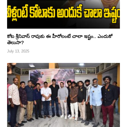
కోట శ్రీనివాస్ రావుకు ఈ హీరోలంటే చాలా ఇష్టం.. ఎందుకో
తెలుసా?
July 13, 2025