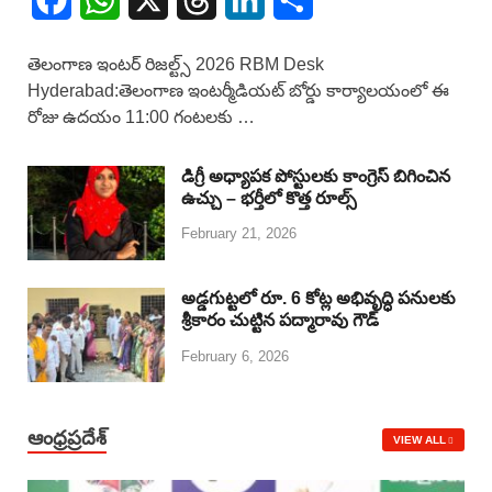
a
h
h
i
h
తెలంగాణ ఇంటర్ రిజల్ట్స్ 2026 RBM Desk
c
a
r
n
a
Hyderabad:తెలంగాణ ఇంటర్మీడియట్ బోర్డు కార్యాలయంలో ఈ
రోజు ఉదయం 11:00 గంటలకు …
e
t
e
k
r
b
s
a
e
e
డిగ్రీ అధ్యాపక పోస్టులకు కాంగ్రెస్ బిగించిన
o
A
d
d
ఉచ్చు – భర్తీలో కొత్త రూల్స్
February 21, 2026
o
p
s
I
k
p
n
అడ్డగుట్టలో రూ. 6 కోట్ల అభివృద్ధి పనులకు
శ్రీకారం చుట్టిన పద్మారావు గౌడ్
February 6, 2026
ఆంధ్రప్రదేశ్
VIEW ALL