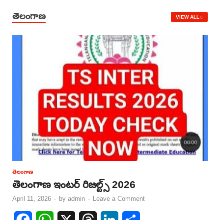
తెలంగాణ
VIEW ALL
తెలంగాణ
తెలంగాణ ఇంటర్ రిజల్ట్స్ 2026
April 11, 2026
-
by
admin
-
Leave a Comment
F
W
X
T
L
S