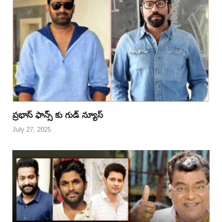
ప్రభాస్ ఫాన్స్ కు గుడ్ న్యూస్
July 27, 2025