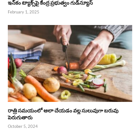
ఇన్‌కం ట్యాక్స్‌పై కేంద్ర ప్రభుత్వం గుడ్‌న్యూస్‌
February 1, 2025
రాత్రి సమయంలో ఆలా చేయడం వల్ల సులువుగా బరువు
పెరుగుతారు
October 5, 2024