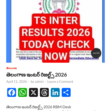
తెలంగాణ
తెలంగాణ ఇంటర్ రిజల్ట్స్ 2026
April 11, 2026
-
by
admin
-
Leave a Comment
F
W
X
T
L
S
a
h
h
i
h
తెలంగాణ ఇంటర్ రిజల్ట్స్ 2026 RBM Desk
c
a
r
n
a