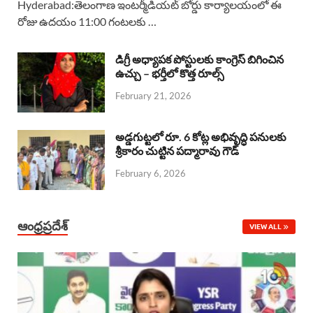
Hyderabad:తెలంగాణ ఇంటర్మీడియట్ బోర్డు కార్యాలయంలో ఈ
రోజు ఉదయం 11:00 గంటలకు …
e
t
e
k
r
b
s
a
e
e
డిగ్రీ అధ్యాపక పోస్టులకు కాంగ్రెస్ బిగించిన
o
A
ఉచ్చు – భర్తీలో కొత్త రూల్స్
d
d
February 21, 2026
o
p
s
I
k
p
n
అడ్డగుట్టలో రూ. 6 కోట్ల అభివృద్ధి పనులకు
శ్రీకారం చుట్టిన పద్మారావు గౌడ్
February 6, 2026
ఆంధ్రప్రదేశ్
VIEW ALL