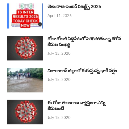
తెలంగాణ ఇంటర్ రిజల్ట్స్ 2026
April 11, 2026
రోజు రోజుకి సిద్దిపేటలో పెరిగిపోతున్నా కరోన
కేసుల సంఖ్య
July 15, 2020
వికారాబాద్ జిల్లాలో కురుస్తున్న భారీ వర్షం
July 15, 2020
ఈ రోజు తెలంగాణ వ్యాప్తంగా ఎన్ని
కేసులంటే
July 15, 2020