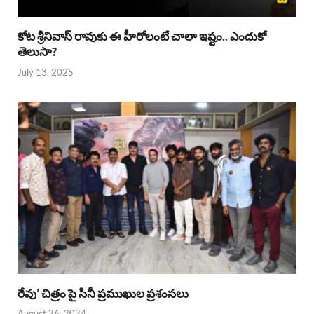
కోట శ్రీనివాస్ రావుకు ఈ హీరోలంటే చాలా ఇష్టం.. ఎందుకో
తెలుసా?
July 13, 2025
రేవు’ చిత్రం పై సినీ ప్రముఖుల ప్రశంసలు
August 26, 2024