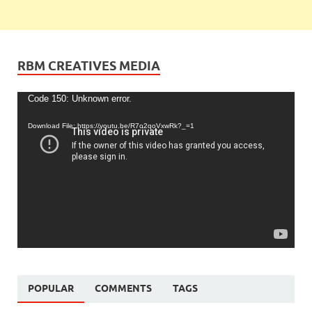
RBM CREATIVES MEDIA
Video
Code 150: Unknown error.
Player
Download File: https://youtu.be/R7o2qoVxwRk?_=1
POPULAR
COMMENTS
TAGS