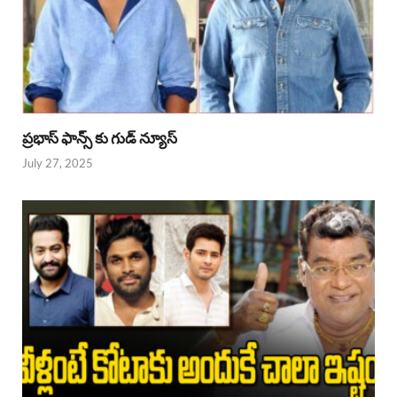
ప్రభాస్ ఫాన్స్ కు గుడ్ న్యూస్
July 27, 2025