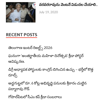
వరవరరావును వెంటనే విడుదల చేయాలి..
July 19, 2020
RECENT POSTS
తెలంగాణ ఇంటర్ రిజల్ట్స్ 2026
ఘనంగా ‘అంతర్జాతీయ మహిళా దినోత్సవ’ క్రీడా పోస్టర్
ఆవిష్కరణ.
డిగ్రీ అధ్యాపక పోస్టులకు కాంగ్రెస్ బిగించిన ఉచ్చు – భర్తీలో కొత్త
రూల్స్
అడ్డగుట్టలో రూ. 6 కోట్ల అభివృద్ధి పనులకు శ్రీకారం చుట్టిన
పద్మారావు గౌడ్
గోపాల్‌పేటలో సీఎం కప్ క్రీడా సంబరాలు