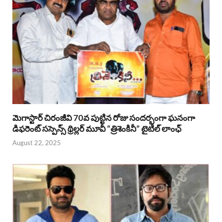
మెగాస్టార్ చిరంజీవి 70వ పుట్టిన రోజు సందర్భంగా ఘనంగా
డిఫరెంట్ సస్పెన్స్ థ్రిల్లర్ మూవీ “త్రిశెంకినీ” టైటిల్ లాంఛ్
August 22, 2025