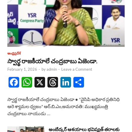
ఆంధ్రప్రదేశ్
స్వార్థ రాజకీయాలే చంద్రబాబు ఏజెండా.
February 1, 2026
-
by
admin
-
Leave a Comment
F
W
X
T
L
S
a
h
h
i
h
స్వార్థ రాజకీయాలే చంద్రబాబు ఏజెండా ● *వైసిపి అధికార ప్రతినిధి
c
a
r
n
a
ఆరె శ్యామల ధ్వజం* ఆర్.బి.ఎం,అమరావతి: ముఖ్యమంత్రి
చంద్రబాబు నాయుడు …
e
t
e
k
r
b
s
a
e
e
అంబేద్కర్ ఆశయాలు భవిష్యత్ తరాలకు