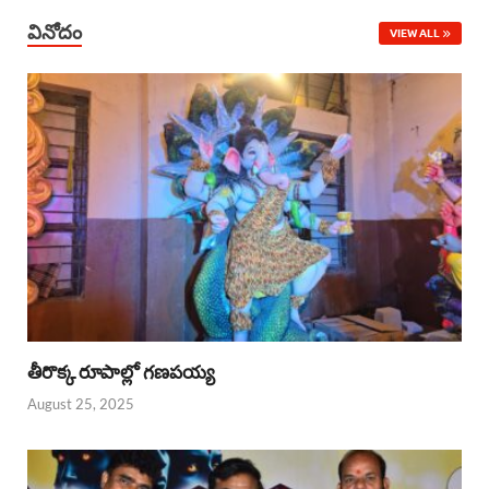
వినోదం
VIEW ALL
తీరొక్క రూపాల్లో గణపయ్య
August 25, 2025