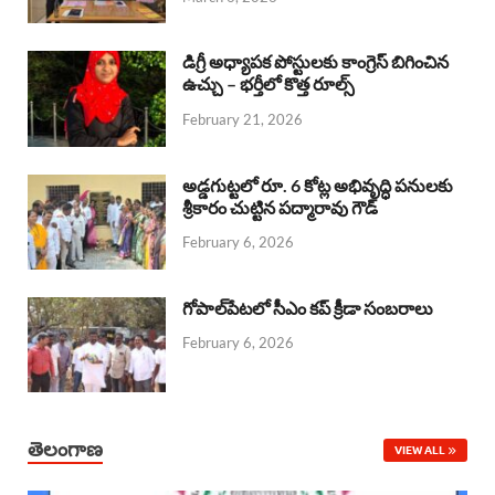
o
p
s
I
k
p
n
డిగ్రీ అధ్యాపక పోస్టులకు కాంగ్రెస్ బిగించిన
ఉచ్చు – భర్తీలో కొత్త రూల్స్
February 21, 2026
అడ్డగుట్టలో రూ. 6 కోట్ల అభివృద్ధి పనులకు
శ్రీకారం చుట్టిన పద్మారావు గౌడ్
February 6, 2026
గోపాల్‌పేటలో సీఎం కప్ క్రీడా సంబరాలు
February 6, 2026
తెలంగాణ
VIEW ALL