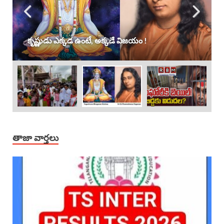
కృష్ణుడు ఎక్కడ ఉంటే, అక్కడే విజయం !
తాజా వార్తలు