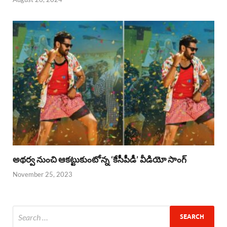
అథర్వ నుంచి ఆకట్టుకుంటోన్న ‘కేసీపీడీ’ వీడియో సాంగ్
November 25, 2023