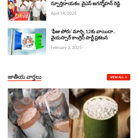
o
A
స్ఫూర్తిదాయకం: వైఎస్ జగన్మోహన్ రెడ్డి
d
d
April 14, 2025
o
p
s
I
k
p
n
‘ఫీజు పోరు’ మార్చి 12కు వాయిదా..
వైయస్సార్‌ కాంగ్రెస్‌ పార్టీ ప్రకటన
February 3, 2025
జాతీయ వార్తలు
VIEW ALL