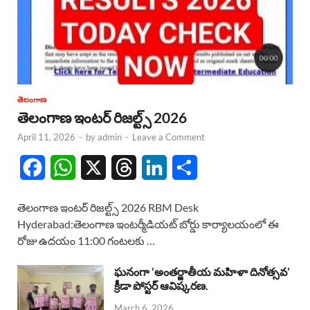
తెలంగాణ
తెలంగాణ ఇంటర్ రిజల్ట్స్ 2026
April 11, 2026
-
by
admin
-
Leave a Comment
F
W
X
T
L
S
a
h
h
i
h
తెలంగాణ ఇంటర్ రిజల్ట్స్ 2026 RBM Desk
c
a
r
n
a
Hyderabad:తెలంగాణ ఇంటర్మీడియట్ బోర్డు కార్యాలయంలో ఈ
రోజు ఉదయం 11:00 గంటలకు …
e
t
e
k
r
b
s
a
e
e
ఘనంగా ‘అంతర్జాతీయ మహిళా దినోత్సవ’
క్రీడా పోస్టర్ ఆవిష్కరణ.
o
A
d
d
March 6, 2026