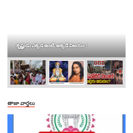
కృష్ణుడు ఎక్కడ ఉంటే, అక్కడే విజయం !
తాజా వార్తలు