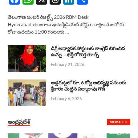
a
h
h
i
h
తెలంగాణ ఇంటర్ రిజల్ట్స్ 2026 RBM Desk
c
a
r
n
a
Hyderabad:తెలంగాణ ఇంటర్మీడియట్ బోర్డు కార్యాలయంలో ఈ
రోజు ఉదయం 11:00 గంటలకు …
e
t
e
k
r
b
s
a
e
e
డిగ్రీ అధ్యాపక పోస్టులకు కాంగ్రెస్ బిగించిన
o
A
ఉచ్చు – భర్తీలో కొత్త రూల్స్
d
d
February 21, 2026
o
p
s
I
k
p
n
అడ్డగుట్టలో రూ. 6 కోట్ల అభివృద్ధి పనులకు
శ్రీకారం చుట్టిన పద్మారావు గౌడ్
February 6, 2026
ఆంధ్రప్రదేశ్
VIEW ALL