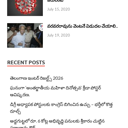
July 15, 2020
వరవరరావును వెంటనే విడుదల చేయాలి..
July 19, 2020
RECENT POSTS
తెలంగాణ ఇంటర్ రిజల్ట్స్ 2026
ఘనంగా ‘అంతర్జాతీయ మహిళా దినోత్సవ’ క్రీడా పోస్టర్
ఆవిష్కరణ.
డిగ్రీ అధ్యాపక పోస్టులకు కాంగ్రెస్ బిగించిన ఉచ్చు – భర్తీలో కొత్త
రూల్స్
అడ్డగుట్టలో రూ. 6 కోట్ల అభివృద్ధి పనులకు శ్రీకారం చుట్టిన
పద్మారావు గౌడ్