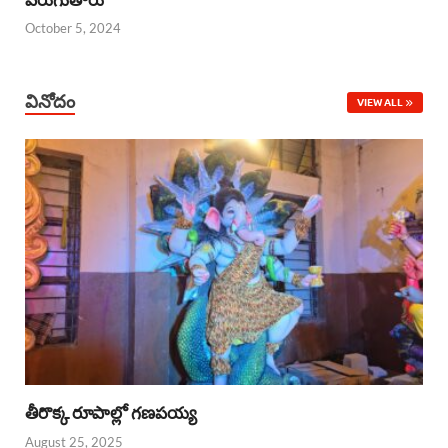
October 5, 2024
వినోదం
VIEW ALL
తీరొక్క రూపాల్లో గణపయ్య
August 25, 2025