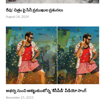
రేవు’ చిత్రం పై సినీ ప్రముఖుల ప్రశంసలు
August 26, 2024
అథర్వ నుంచి ఆకట్టుకుంటోన్న ‘కేసీపీడీ’ వీడియో సాంగ్
November 25, 2023