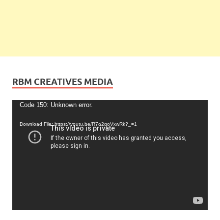
RBM CREATIVES MEDIA
Video
Code 150: Unknown error.
Player
Download File: https://youtu.be/R7o2qoVxwRk?_=1