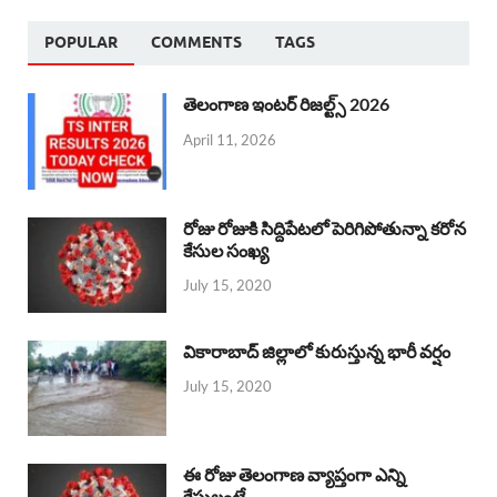
POPULAR
COMMENTS
TAGS
తెలంగాణ ఇంటర్ రిజల్ట్స్ 2026
April 11, 2026
రోజు రోజుకి సిద్దిపేటలో పెరిగిపోతున్నా కరోన
కేసుల సంఖ్య
July 15, 2020
వికారాబాద్ జిల్లాలో కురుస్తున్న భారీ వర్షం
July 15, 2020
ఈ రోజు తెలంగాణ వ్యాప్తంగా ఎన్ని
కేసులంటే