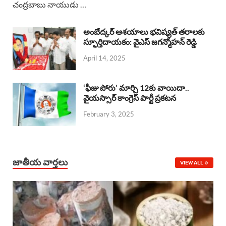
చంద్రబాబు నాయుడు …
e
t
e
k
r
b
s
a
e
e
అంబేద్కర్ ఆశయాలు భవిష్యత్ తరాలకు
o
A
స్ఫూర్తిదాయకం: వైఎస్ జగన్మోహన్ రెడ్డి
d
d
April 14, 2025
o
p
s
I
k
p
n
‘ఫీజు పోరు’ మార్చి 12కు వాయిదా..
వైయస్సార్‌ కాంగ్రెస్‌ పార్టీ ప్రకటన
February 3, 2025
జాతీయ వార్తలు
VIEW ALL