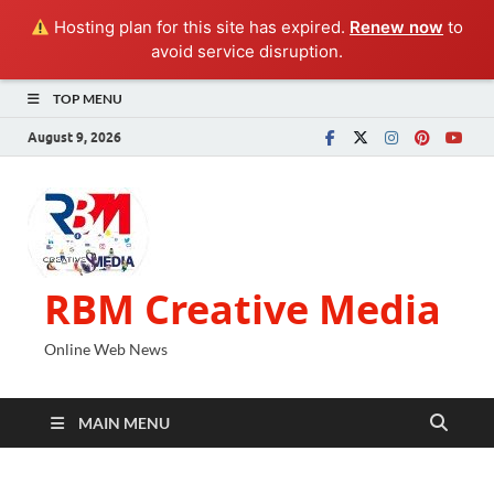
Hosting plan for this site has expired.
Renew now
to
avoid service disruption.
TOP MENU
August 9, 2026
RBM Creative Media
Online Web News
MAIN MENU