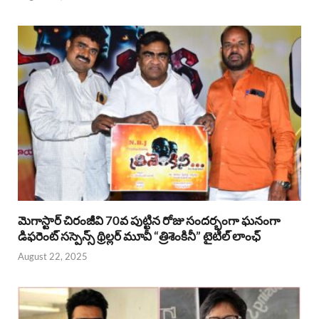
మెగాస్టార్ చిరంజీవి 70వ పుట్టిన రోజు సందర్భంగా ఘనంగా
డిఫరెంట్ సస్పెన్స్ థ్రిల్లర్ మూవీ “త్రిశెంకినీ” టైటిల్ లాంఛ్
August 22, 2025