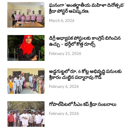
b
s
a
e
e
ఘనంగా ‘అంతర్జాతీయ మహిళా దినోత్సవ’
క్రీడా పోస్టర్ ఆవిష్కరణ.
o
A
d
d
March 6, 2026
o
p
s
I
k
p
n
డిగ్రీ అధ్యాపక పోస్టులకు కాంగ్రెస్ బిగించిన
ఉచ్చు – భర్తీలో కొత్త రూల్స్
February 21, 2026
అడ్డగుట్టలో రూ. 6 కోట్ల అభివృద్ధి పనులకు
శ్రీకారం చుట్టిన పద్మారావు గౌడ్
February 6, 2026
గోపాల్‌పేటలో సీఎం కప్ క్రీడా సంబరాలు
February 6, 2026