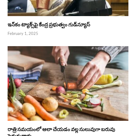
ఇన్‌కం ట్యాక్స్‌పై కేంద్ర ప్రభుత్వం గుడ్‌న్యూస్‌
February 1, 2025
రాత్రి సమయంలో ఆలా చేయడం వల్ల సులువుగా బరువు
పెరుగుతారు