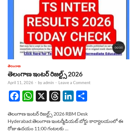
తెలంగాణ
తెలంగాణ ఇంటర్ రిజల్ట్స్ 2026
April 11, 2026
-
by
admin
-
Leave a Comment
F
W
X
T
L
S
a
h
h
i
h
తెలంగాణ ఇంటర్ రిజల్ట్స్ 2026 RBM Desk
c
a
r
n
a
Hyderabad:తెలంగాణ ఇంటర్మీడియట్ బోర్డు కార్యాలయంలో ఈ
రోజు ఉదయం 11:00 గంటలకు …
e
t
e
k
r