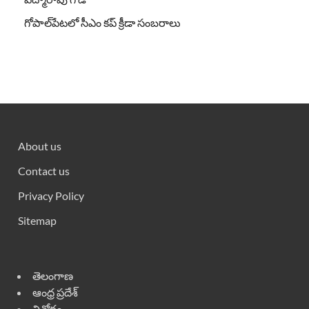
గోపాల్‌పేటలో సీఎం కప్ క్రీడా సంబరాలు
About us
Contact us
Privacy Policy
Sitemap
తెలంగాణ
ఆంధ్ర ప్రదేశ్
వినోదం