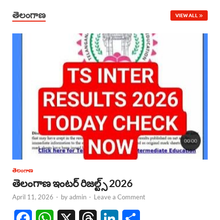
తెలంగాణ
VIEW ALL
తెలంగాణ
తెలంగాణ ఇంటర్ రిజల్ట్స్ 2026
April 11, 2026
-
by
admin
-
Leave a Comment
F
W
X
T
L
S