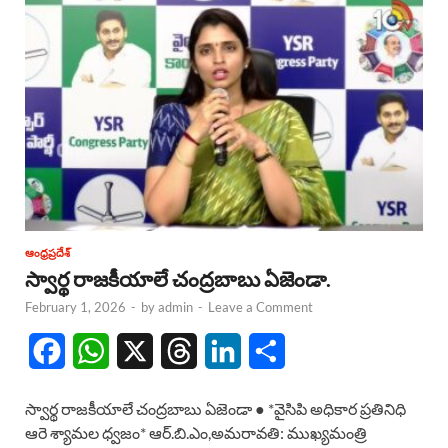
ఆంధ్రప్రదేశ్
స్వార్థ రాజకీయాలే చంద్రబాబు ఏజెండా.
February 1, 2026
-
by
admin
-
Leave a Comment
F
W
X
T
L
S
a
h
h
i
h
స్వార్థ రాజకీయాలే చంద్రబాబు ఏజెండా ● *వైసిపి అధికార ప్రతినిధి
c
a
r
n
a
ఆరె శ్యామల ధ్వజం* ఆర్.బి.ఎం,అమరావతి: ముఖ్యమంత్రి