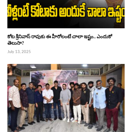
కోట శ్రీనివాస్ రావుకు ఈ హీరోలంటే చాలా ఇష్టం.. ఎందుకో
తెలుసా?
July 13, 2025