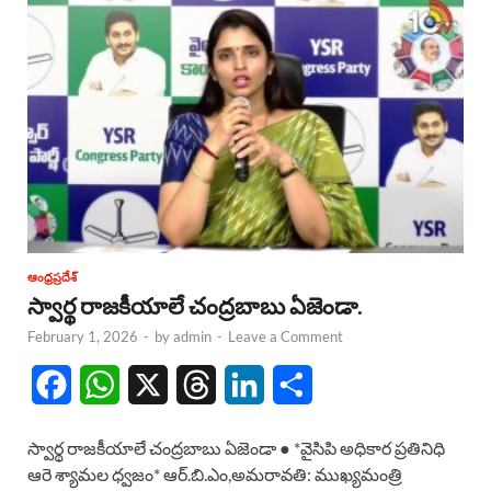
ఆంధ్రప్రదేశ్
స్వార్థ రాజకీయాలే చంద్రబాబు ఏజెండా.
February 1, 2026
-
by
admin
-
Leave a Comment
F
W
X
T
L
S
a
h
h
i
h
స్వార్థ రాజకీయాలే చంద్రబాబు ఏజెండా ● *వైసిపి అధికార ప్రతినిధి
c
a
r
n
a
ఆరె శ్యామల ధ్వజం* ఆర్.బి.ఎం,అమరావతి: ముఖ్యమంత్రి