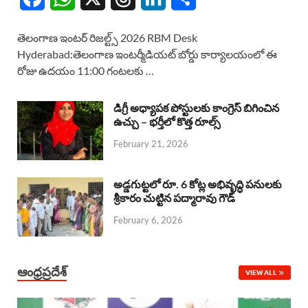
a
h
h
i
h
తెలంగాణ ఇంటర్ రిజల్ట్స్ 2026 RBM Desk
c
a
r
n
a
Hyderabad:తెలంగాణ ఇంటర్మీడియట్ బోర్డు కార్యాలయంలో ఈ
రోజు ఉదయం 11:00 గంటలకు …
e
t
e
k
r
b
s
a
e
e
డిగ్రీ అధ్యాపక పోస్టులకు కాంగ్రెస్ బిగించిన
o
A
ఉచ్చు – భర్తీలో కొత్త రూల్స్
d
d
February 21, 2026
o
p
s
I
k
p
n
అడ్డగుట్టలో రూ. 6 కోట్ల అభివృద్ధి పనులకు
శ్రీకారం చుట్టిన పద్మారావు గౌడ్
February 6, 2026
ఆంధ్రప్రదేశ్
VIEW ALL