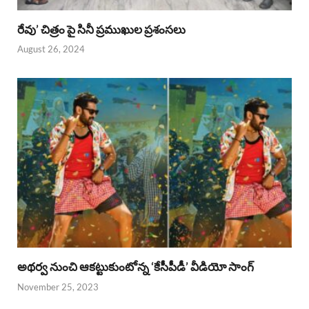
రేవు’ చిత్రం పై సినీ ప్రముఖుల ప్రశంసలు
August 26, 2024
అథర్వ నుంచి ఆకట్టుకుంటోన్న ‘కేసీపీడీ’ వీడియో సాంగ్
November 25, 2023