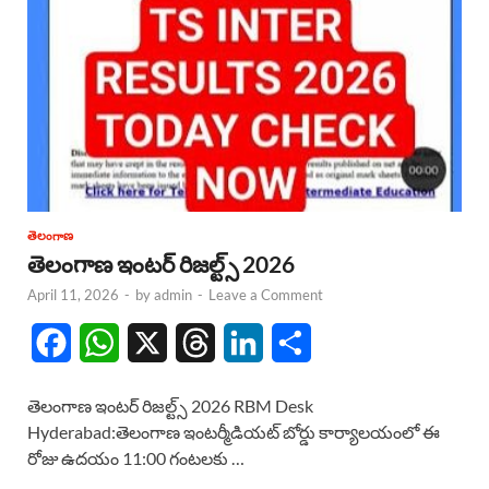
తెలంగాణ
తెలంగాణ ఇంటర్ రిజల్ట్స్ 2026
April 11, 2026
-
by
admin
-
Leave a Comment
F
W
X
T
L
S
a
h
h
i
h
తెలంగాణ ఇంటర్ రిజల్ట్స్ 2026 RBM Desk
c
a
r
n
a
Hyderabad:తెలంగాణ ఇంటర్మీడియట్ బోర్డు కార్యాలయంలో ఈ
రోజు ఉదయం 11:00 గంటలకు …
e
t
e
k
r