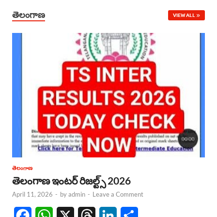
తెలంగాణ
VIEW ALL
తెలంగాణ
తెలంగాణ ఇంటర్ రిజల్ట్స్ 2026
April 11, 2026
-
by
admin
-
Leave a Comment
F
W
X
T
L
S