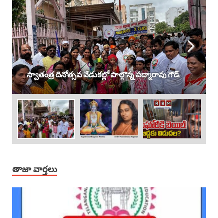
స్వాతంత్ర దినోత్సవ వేడుకల్లో పాల్గొన్న పద్మారావు గౌడ్
తాజా వార్తలు