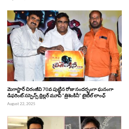
మెగాస్టార్ చిరంజీవి 70వ పుట్టిన రోజు సందర్భంగా ఘనంగా
డిఫరెంట్ సస్పెన్స్ థ్రిల్లర్ మూవీ “త్రిశెంకినీ” టైటిల్ లాంఛ్
August 22, 2025