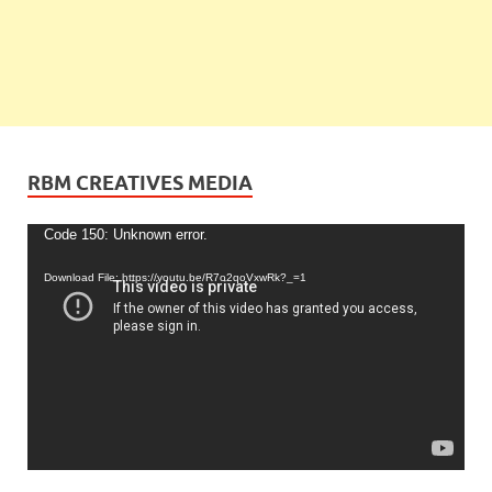
RBM CREATIVES MEDIA
Video
Code 150: Unknown error.
Player
Download File: https://youtu.be/R7o2qoVxwRk?_=1