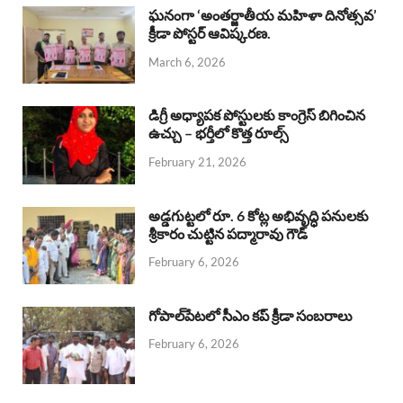
b
s
a
e
e
ఘనంగా ‘అంతర్జాతీయ మహిళా దినోత్సవ’
క్రీడా పోస్టర్ ఆవిష్కరణ.
o
A
d
d
March 6, 2026
o
p
s
I
k
p
n
డిగ్రీ అధ్యాపక పోస్టులకు కాంగ్రెస్ బిగించిన
ఉచ్చు – భర్తీలో కొత్త రూల్స్
February 21, 2026
అడ్డగుట్టలో రూ. 6 కోట్ల అభివృద్ధి పనులకు
శ్రీకారం చుట్టిన పద్మారావు గౌడ్
February 6, 2026
గోపాల్‌పేటలో సీఎం కప్ క్రీడా సంబరాలు
February 6, 2026