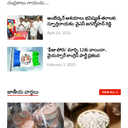
చంద్రబాబు నాయుడు …
e
t
e
k
r
b
s
a
e
e
అంబేద్కర్ ఆశయాలు భవిష్యత్ తరాలకు
o
A
స్ఫూర్తిదాయకం: వైఎస్ జగన్మోహన్ రెడ్డి
d
d
April 14, 2025
o
p
s
I
k
p
n
‘ఫీజు పోరు’ మార్చి 12కు వాయిదా..
వైయస్సార్‌ కాంగ్రెస్‌ పార్టీ ప్రకటన
February 3, 2025
జాతీయ వార్తలు
VIEW ALL