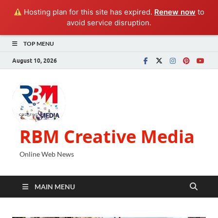
Hosting plan for this site has expired.
Renew now
to
avoid service disruption.
TOP MENU
August 10, 2026
RBM Creative Media
Online Web News
MAIN MENU