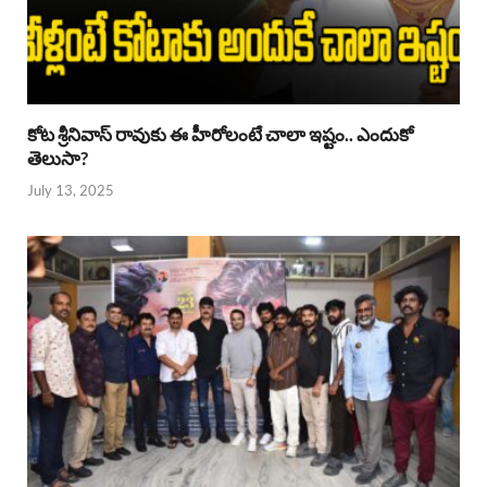
కోట శ్రీనివాస్ రావుకు ఈ హీరోలంటే చాలా ఇష్టం.. ఎందుకో
తెలుసా?
July 13, 2025