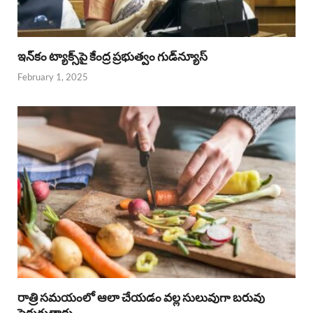
ఇన్‌కం ట్యాక్స్‌పై కేంద్ర ప్రభుత్వం గుడ్‌న్యూస్‌
February 1, 2025
రాత్రి సమయంలో ఆలా చేయడం వల్ల సులువుగా బరువు
పెరుగుతారు