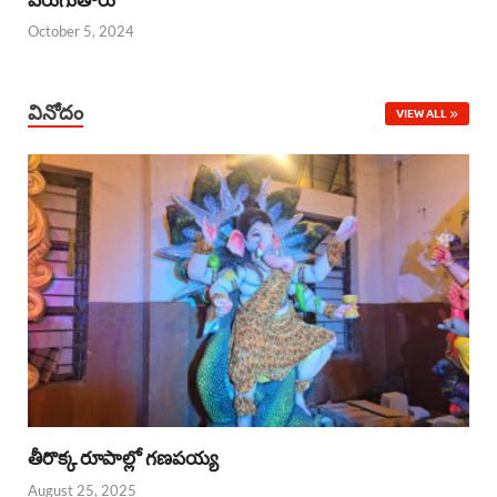
October 5, 2024
వినోదం
VIEW ALL
తీరొక్క రూపాల్లో గణపయ్య
August 25, 2025