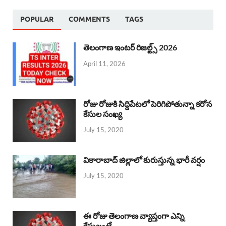
POPULAR
COMMENTS
TAGS
తెలంగాణ ఇంటర్ రిజల్ట్స్ 2026
April 11, 2026
రోజు రోజుకి సిద్దిపేటలో పెరిగిపోతున్నా కరోన
కేసుల సంఖ్య
July 15, 2020
వికారాబాద్ జిల్లాలో కురుస్తున్న భారీ వర్షం
July 15, 2020
ఈ రోజు తెలంగాణ వ్యాప్తంగా ఎన్ని
కేసులంటే