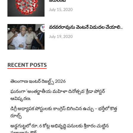
July 15, 2020
వరవరరావును వెంటనే విడుదల చేయాలి..
July 19, 2020
RECENT POSTS
తెలంగాణ ఇంటర్ రిజల్ట్స్ 2026
ఘనంగా ‘అంతర్జాతీయ మహిళా దినోత్సవ’ క్రీడా పోస్టర్
ఆవిష్కరణ.
డిగ్రీ అధ్యాపక పోస్టులకు కాంగ్రెస్ బిగించిన ఉచ్చు – భర్తీలో కొత్త
రూల్స్
అడ్డగుట్టలో రూ. 6 కోట్ల అభివృద్ధి పనులకు శ్రీకారం చుట్టిన
పద్మారావు గౌడ్