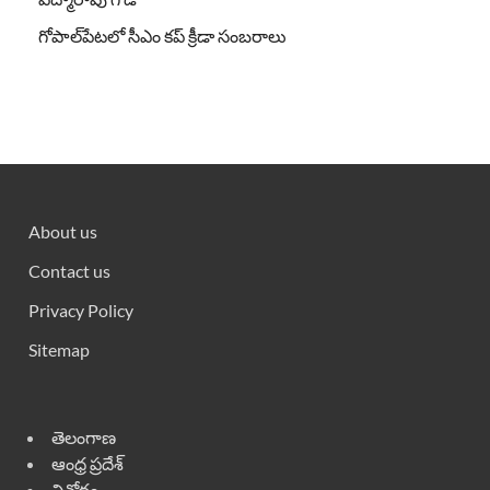
గోపాల్‌పేటలో సీఎం కప్ క్రీడా సంబరాలు
About us
Contact us
Privacy Policy
Sitemap
తెలంగాణ
ఆంధ్ర ప్రదేశ్
వినోదం