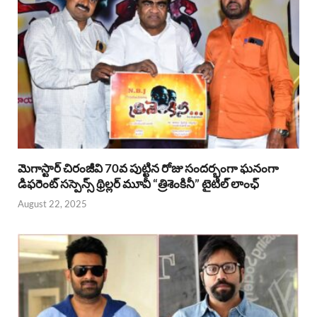
మెగాస్టార్ చిరంజీవి 70వ పుట్టిన రోజు సందర్భంగా ఘనంగా
డిఫరెంట్ సస్పెన్స్ థ్రిల్లర్ మూవీ “త్రిశెంకినీ” టైటిల్ లాంఛ్
August 22, 2025