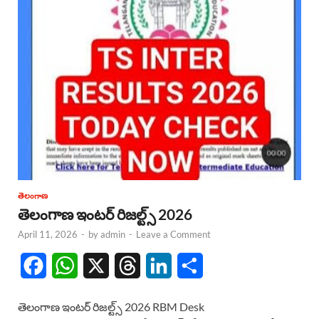
తెలంగాణ
తెలంగాణ ఇంటర్ రిజల్ట్స్ 2026
April 11, 2026
-
by
admin
-
Leave a Comment
F
W
X
T
L
S
a
h
h
i
h
తెలంగాణ ఇంటర్ రిజల్ట్స్ 2026 RBM Desk
c
a
r
n
a