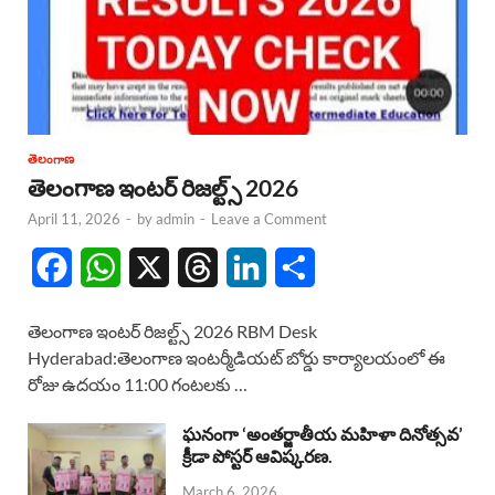
తెలంగాణ
తెలంగాణ ఇంటర్ రిజల్ట్స్ 2026
April 11, 2026
-
by
admin
-
Leave a Comment
F
W
X
T
L
S
a
h
h
i
h
తెలంగాణ ఇంటర్ రిజల్ట్స్ 2026 RBM Desk
c
a
r
n
a
Hyderabad:తెలంగాణ ఇంటర్మీడియట్ బోర్డు కార్యాలయంలో ఈ
రోజు ఉదయం 11:00 గంటలకు …
e
t
e
k
r
b
s
a
e
e
ఘనంగా ‘అంతర్జాతీయ మహిళా దినోత్సవ’
క్రీడా పోస్టర్ ఆవిష్కరణ.
o
A
d
d
March 6, 2026