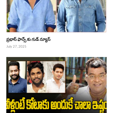
ప్రభాస్ ఫాన్స్ కు గుడ్ న్యూస్
July 27, 2025