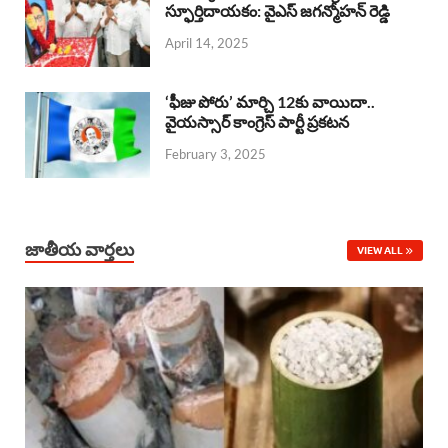
o
A
స్ఫూర్తిదాయకం: వైఎస్ జగన్మోహన్ రెడ్డి
d
d
April 14, 2025
o
p
s
I
k
p
n
‘ఫీజు పోరు’ మార్చి 12కు వాయిదా..
వైయస్సార్‌ కాంగ్రెస్‌ పార్టీ ప్రకటన
February 3, 2025
జాతీయ వార్తలు
VIEW ALL