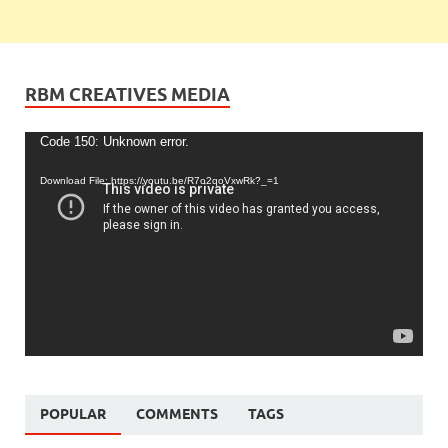
RBM CREATIVES MEDIA
Video
Code 150: Unknown error.
Player
Download File: https://youtu.be/R7o2qoVxwRk?_=1
POPULAR
COMMENTS
TAGS