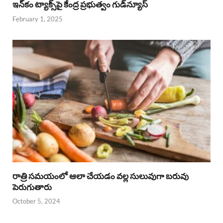
ఇన్‌కం ట్యాక్స్‌పై కేంద్ర ప్రభుత్వం గుడ్‌న్యూస్‌
February 1, 2025
రాత్రి సమయంలో ఆలా చేయడం వల్ల సులువుగా బరువు
పెరుగుతారు
October 5, 2024