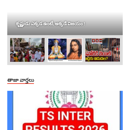
కృష్ణుడు ఎక్కడ ఉంటే, అక్కడే విజయం !
తాజా వార్తలు