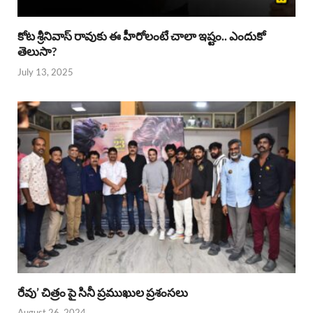
కోట శ్రీనివాస్ రావుకు ఈ హీరోలంటే చాలా ఇష్టం.. ఎందుకో
తెలుసా?
July 13, 2025
రేవు’ చిత్రం పై సినీ ప్రముఖుల ప్రశంసలు
August 26, 2024