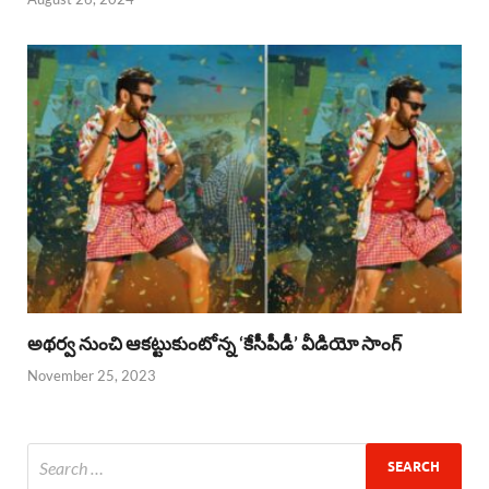
అథర్వ నుంచి ఆకట్టుకుంటోన్న ‘కేసీపీడీ’ వీడియో సాంగ్
November 25, 2023