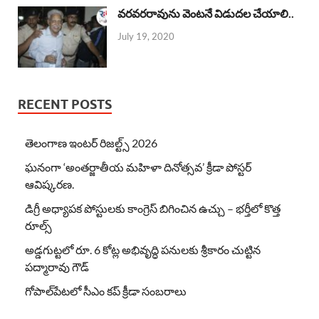
వరవరరావును వెంటనే విడుదల చేయాలి..
July 19, 2020
RECENT POSTS
తెలంగాణ ఇంటర్ రిజల్ట్స్ 2026
ఘనంగా ‘అంతర్జాతీయ మహిళా దినోత్సవ’ క్రీడా పోస్టర్
ఆవిష్కరణ.
డిగ్రీ అధ్యాపక పోస్టులకు కాంగ్రెస్ బిగించిన ఉచ్చు – భర్తీలో కొత్త
రూల్స్
అడ్డగుట్టలో రూ. 6 కోట్ల అభివృద్ధి పనులకు శ్రీకారం చుట్టిన
పద్మారావు గౌడ్
గోపాల్‌పేటలో సీఎం కప్ క్రీడా సంబరాలు