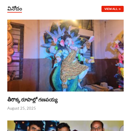
వినోదం
VIEW ALL
తీరొక్క రూపాల్లో గణపయ్య
August 25, 2025