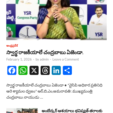
ఆంధ్రప్రదేశ్
స్వార్థ రాజకీయాలే చంద్రబాబు ఏజెండా.
February 1, 2026
-
by
admin
-
Leave a Comment
F
W
X
T
L
S
a
h
h
i
h
స్వార్థ రాజకీయాలే చంద్రబాబు ఏజెండా ● *వైసిపి అధికార ప్రతినిధి
c
a
r
n
a
ఆరె శ్యామల ధ్వజం* ఆర్.బి.ఎం,అమరావతి: ముఖ్యమంత్రి
చంద్రబాబు నాయుడు …
e
t
e
k
r
b
s
a
e
e
అంబేద్కర్ ఆశయాలు భవిష్యత్ తరాలకు