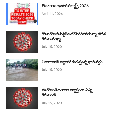
తెలంగాణ ఇంటర్ రిజల్ట్స్ 2026
April 11, 2026
రోజు రోజుకి సిద్దిపేటలో పెరిగిపోతున్నా కరోన
కేసుల సంఖ్య
July 15, 2020
వికారాబాద్ జిల్లాలో కురుస్తున్న భారీ వర్షం
July 15, 2020
ఈ రోజు తెలంగాణ వ్యాప్తంగా ఎన్ని
కేసులంటే
July 15, 2020