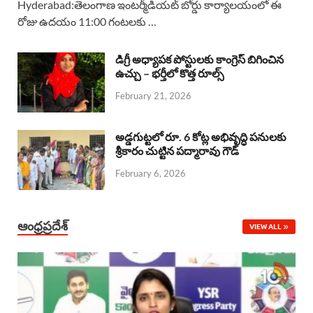
Hyderabad:తెలంగాణ ఇంటర్మీడియట్ బోర్డు కార్యాలయంలో ఈ
రోజు ఉదయం 11:00 గంటలకు …
e
t
e
k
r
b
s
a
e
e
డిగ్రీ అధ్యాపక పోస్టులకు కాంగ్రెస్ బిగించిన
o
A
ఉచ్చు – భర్తీలో కొత్త రూల్స్
d
d
February 21, 2026
o
p
s
I
k
p
n
అడ్డగుట్టలో రూ. 6 కోట్ల అభివృద్ధి పనులకు
శ్రీకారం చుట్టిన పద్మారావు గౌడ్
February 6, 2026
ఆంధ్రప్రదేశ్
VIEW ALL