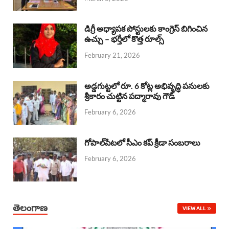
o
p
s
I
k
p
n
డిగ్రీ అధ్యాపక పోస్టులకు కాంగ్రెస్ బిగించిన
ఉచ్చు – భర్తీలో కొత్త రూల్స్
February 21, 2026
అడ్డగుట్టలో రూ. 6 కోట్ల అభివృద్ధి పనులకు
శ్రీకారం చుట్టిన పద్మారావు గౌడ్
February 6, 2026
గోపాల్‌పేటలో సీఎం కప్ క్రీడా సంబరాలు
February 6, 2026
తెలంగాణ
VIEW ALL