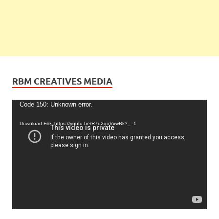
RBM CREATIVES MEDIA
Video
Code 150: Unknown error.
Player
Download File: https://youtu.be/R7o2qoVxwRk?_=1