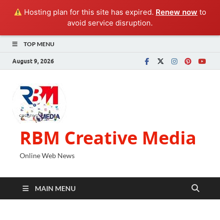
Hosting plan for this site has expired.
Renew now
to
avoid service disruption.
TOP MENU
August 9, 2026
RBM Creative Media
Online Web News
MAIN MENU