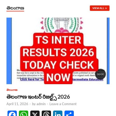
తెలంగాణ
VIEW ALL
తెలంగాణ
తెలంగాణ ఇంటర్ రిజల్ట్స్ 2026
April 11, 2026
-
by
admin
-
Leave a Comment
F
W
X
T
L
S