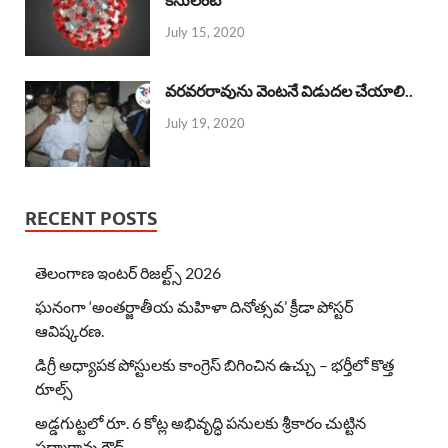
July 15, 2020
వరవరరావును వెంటనే విడుదల చేయాలి..
July 19, 2020
RECENT POSTS
తెలంగాణ ఇంటర్ రిజల్ట్స్ 2026
ఘనంగా ‘అంతర్జాతీయ మహిళా దినోత్సవ’ క్రీడా పోస్టర్
ఆవిష్కరణ.
డిగ్రీ అధ్యాపక పోస్టులకు కాంగ్రెస్ బిగించిన ఉచ్చు – భర్తీలో కొత్త
రూల్స్
అడ్డగుట్టలో రూ. 6 కోట్ల అభివృద్ధి పనులకు శ్రీకారం చుట్టిన
పద్మారావు గౌడ్