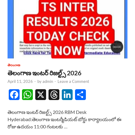
తెలంగాణ
తెలంగాణ ఇంటర్ రిజల్ట్స్ 2026
April 11, 2026
-
by
admin
-
Leave a Comment
F
W
X
T
L
S
a
h
h
i
h
తెలంగాణ ఇంటర్ రిజల్ట్స్ 2026 RBM Desk
c
a
r
n
a
Hyderabad:తెలంగాణ ఇంటర్మీడియట్ బోర్డు కార్యాలయంలో ఈ
రోజు ఉదయం 11:00 గంటలకు …
e
t
e
k
r