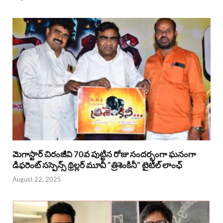
మెగాస్టార్ చిరంజీవి 70వ పుట్టిన రోజు సందర్భంగా ఘనంగా
డిఫరెంట్ సస్పెన్స్ థ్రిల్లర్ మూవీ “త్రిశెంకినీ” టైటిల్ లాంఛ్
August 22, 2025