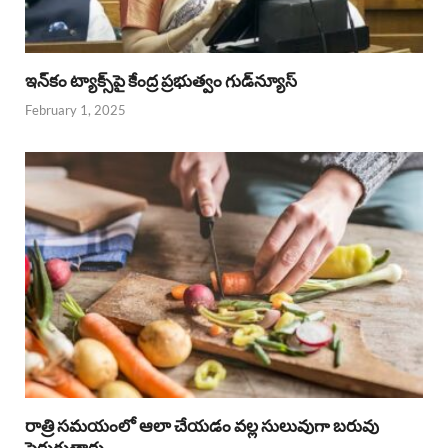
ఇన్‌కం ట్యాక్స్‌పై కేంద్ర ప్రభుత్వం గుడ్‌న్యూస్‌
February 1, 2025
రాత్రి సమయంలో ఆలా చేయడం వల్ల సులువుగా బరువు
పెరుగుతారు