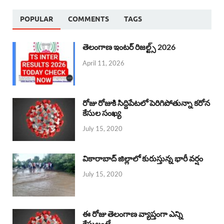
POPULAR
COMMENTS
TAGS
తెలంగాణ ఇంటర్ రిజల్ట్స్ 2026
April 11, 2026
రోజు రోజుకి సిద్దిపేటలో పెరిగిపోతున్నా కరోన
కేసుల సంఖ్య
July 15, 2020
వికారాబాద్ జిల్లాలో కురుస్తున్న భారీ వర్షం
July 15, 2020
ఈ రోజు తెలంగాణ వ్యాప్తంగా ఎన్ని
కేసులంటే