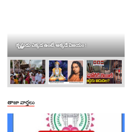
కృష్ణుడు ఎక్కడ ఉంటే, అక్కడే విజయం !
తాజా వార్తలు