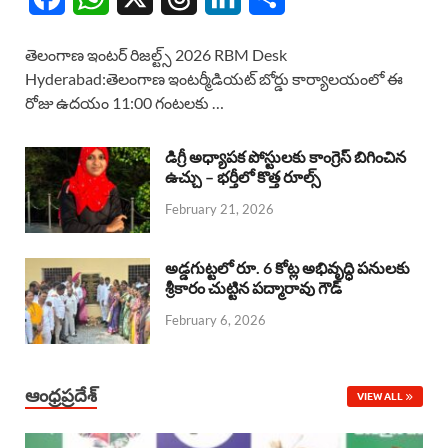
a
h
h
i
h
తెలంగాణ ఇంటర్ రిజల్ట్స్ 2026 RBM Desk
c
a
r
n
a
Hyderabad:తెలంగాణ ఇంటర్మీడియట్ బోర్డు కార్యాలయంలో ఈ
రోజు ఉదయం 11:00 గంటలకు …
e
t
e
k
r
b
s
a
e
e
డిగ్రీ అధ్యాపక పోస్టులకు కాంగ్రెస్ బిగించిన
o
A
ఉచ్చు – భర్తీలో కొత్త రూల్స్
d
d
February 21, 2026
o
p
s
I
k
p
n
అడ్డగుట్టలో రూ. 6 కోట్ల అభివృద్ధి పనులకు
శ్రీకారం చుట్టిన పద్మారావు గౌడ్
February 6, 2026
ఆంధ్రప్రదేశ్
VIEW ALL