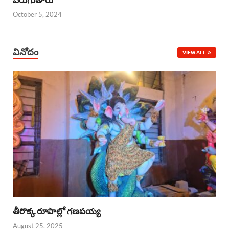
October 5, 2024
వినోదం
VIEW ALL
తీరొక్క రూపాల్లో గణపయ్య
August 25, 2025