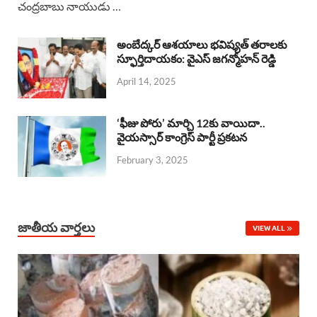
చంద్రబాబు నాయుడు …
e
t
e
k
r
b
s
a
e
e
అంబేద్కర్ ఆశయాలు భవిష్యత్ తరాలకు
o
A
స్ఫూర్తిదాయకం: వైఎస్ జగన్మోహన్ రెడ్డి
d
d
April 14, 2025
o
p
s
I
k
p
n
‘ఫీజు పోరు’ మార్చి 12కు వాయిదా..
వైయస్సార్‌ కాంగ్రెస్‌ పార్టీ ప్రకటన
February 3, 2025
జాతీయ వార్తలు
VIEW ALL