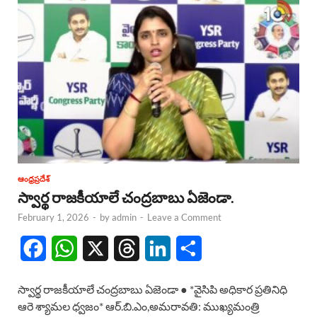
ఆంధ్రప్రదేశ్
స్వార్థ రాజకీయాలే చంద్రబాబు ఏజెండా.
February 1, 2026
-
by
admin
-
Leave a Comment
F
W
X
T
L
S
a
h
h
i
h
స్వార్థ రాజకీయాలే చంద్రబాబు ఏజెండా ● *వైసిపి అధికార ప్రతినిధి
c
a
r
n
a
ఆరె శ్యామల ధ్వజం* ఆర్.బి.ఎం,అమరావతి: ముఖ్యమంత్రి