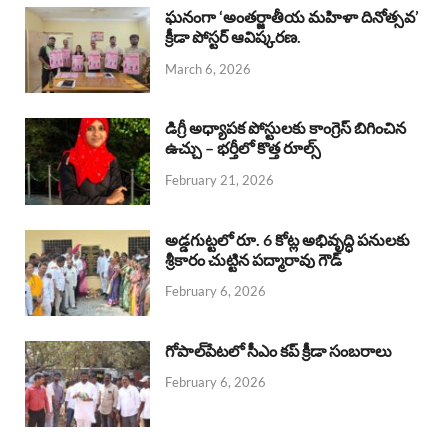
b
s
a
e
e
ఘనంగా ‘అంతర్జాతీయ మహిళా దినోత్సవ’
క్రీడా పోస్టర్ ఆవిష్కరణ.
o
A
d
d
March 6, 2026
o
p
s
I
k
p
n
డిగ్రీ అధ్యాపక పోస్టులకు కాంగ్రెస్ బిగించిన
ఉచ్చు – భర్తీలో కొత్త రూల్స్
February 21, 2026
అడ్డగుట్టలో రూ. 6 కోట్ల అభివృద్ధి పనులకు
శ్రీకారం చుట్టిన పద్మారావు గౌడ్
February 6, 2026
గోపాల్‌పేటలో సీఎం కప్ క్రీడా సంబరాలు
February 6, 2026