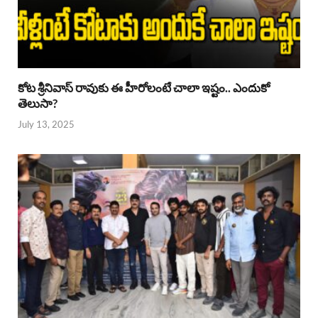
కోట శ్రీనివాస్ రావుకు ఈ హీరోలంటే చాలా ఇష్టం.. ఎందుకో
తెలుసా?
July 13, 2025