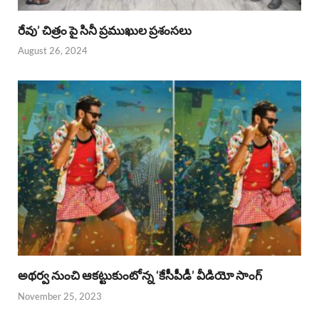
రేవు’ చిత్రం పై సినీ ప్రముఖుల ప్రశంసలు
August 26, 2024
అథర్వ నుంచి ఆకట్టుకుంటోన్న ‘కేసీపీడీ’ వీడియో సాంగ్
November 25, 2023