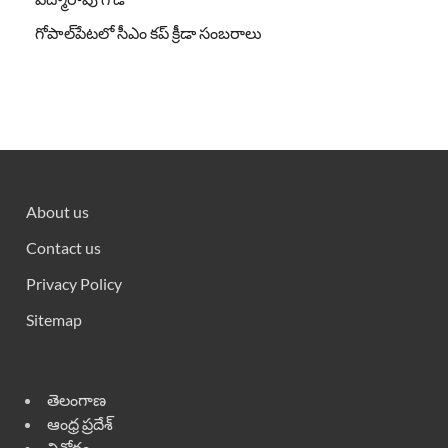
గోపాల్‌పేటలో సీఎం కప్ క్రీడా సంబరాలు
About us
Contact us
Privacy Policy
Sitemap
తెలంగాణ
ఆంధ్ర ప్రదేశ్
వినోదం