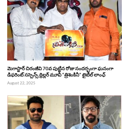
మెగాస్టార్ చిరంజీవి 70వ పుట్టిన రోజు సందర్భంగా ఘనంగా
డిఫరెంట్ సస్పెన్స్ థ్రిల్లర్ మూవీ “త్రిశెంకినీ” టైటిల్ లాంఛ్
August 22, 2025