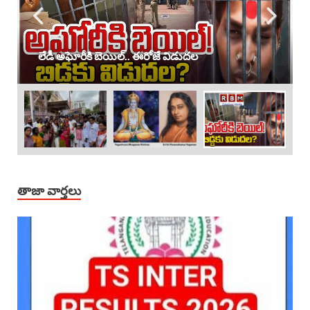
లేడీ అఘోరీకి బెయిల్.. ఈరోజే విడుదల
తాజా వార్తలు