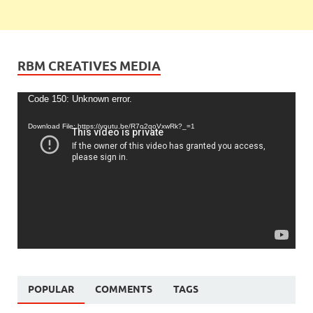
RBM CREATIVES MEDIA
Video
Code 150: Unknown error.
Player
Download File: https://youtu.be/R7o2qoVxwRk?_=1
POPULAR
COMMENTS
TAGS