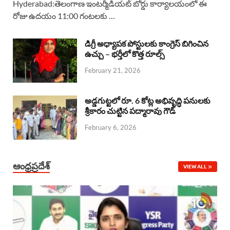
Hyderabad:తెలంగాణ ఇంటర్మీడియట్ బోర్డు కార్యాలయంలో ఈ
రోజు ఉదయం 11:00 గంటలకు …
e
t
e
k
r
b
s
a
e
e
డిగ్రీ అధ్యాపక పోస్టులకు కాంగ్రెస్ బిగించిన
o
A
ఉచ్చు – భర్తీలో కొత్త రూల్స్
d
d
February 21, 2026
o
p
s
I
k
p
n
అడ్డగుట్టలో రూ. 6 కోట్ల అభివృద్ధి పనులకు
శ్రీకారం చుట్టిన పద్మారావు గౌడ్
February 6, 2026
ఆంధ్రప్రదేశ్
VIEW ALL