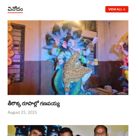
వినోదం
VIEW ALL
తీరొక్క రూపాల్లో గణపయ్య
August 25, 2025