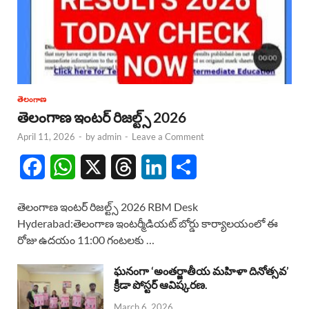
తెలంగాణ
తెలంగాణ ఇంటర్ రిజల్ట్స్ 2026
April 11, 2026
-
by
admin
-
Leave a Comment
F
W
X
T
L
S
a
h
h
i
h
తెలంగాణ ఇంటర్ రిజల్ట్స్ 2026 RBM Desk
c
a
r
n
a
Hyderabad:తెలంగాణ ఇంటర్మీడియట్ బోర్డు కార్యాలయంలో ఈ
రోజు ఉదయం 11:00 గంటలకు …
e
t
e
k
r
b
s
a
e
e
ఘనంగా ‘అంతర్జాతీయ మహిళా దినోత్సవ’
క్రీడా పోస్టర్ ఆవిష్కరణ.
o
A
d
d
March 6, 2026