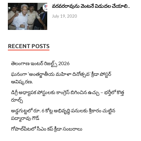
వరవరరావును వెంటనే విడుదల చేయాలి..
July 19, 2020
RECENT POSTS
తెలంగాణ ఇంటర్ రిజల్ట్స్ 2026
ఘనంగా ‘అంతర్జాతీయ మహిళా దినోత్సవ’ క్రీడా పోస్టర్
ఆవిష్కరణ.
డిగ్రీ అధ్యాపక పోస్టులకు కాంగ్రెస్ బిగించిన ఉచ్చు – భర్తీలో కొత్త
రూల్స్
అడ్డగుట్టలో రూ. 6 కోట్ల అభివృద్ధి పనులకు శ్రీకారం చుట్టిన
పద్మారావు గౌడ్
గోపాల్‌పేటలో సీఎం కప్ క్రీడా సంబరాలు