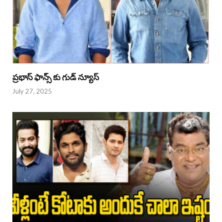
ప్రభాస్ ఫాన్స్ కు గుడ్ న్యూస్
July 27, 2025