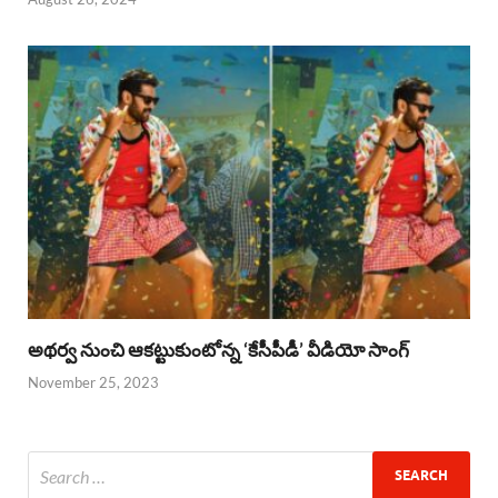
అథర్వ నుంచి ఆకట్టుకుంటోన్న ‘కేసీపీడీ’ వీడియో సాంగ్
November 25, 2023