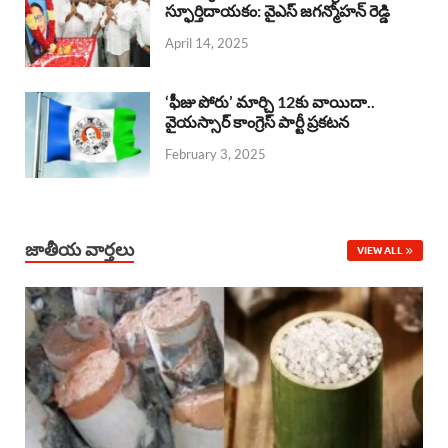
o
A
స్ఫూర్తిదాయకం: వైఎస్ జగన్మోహన్ రెడ్డి
d
d
April 14, 2025
o
p
s
I
k
p
n
‘ఫీజు పోరు’ మార్చి 12కు వాయిదా..
వైయస్సార్‌ కాంగ్రెస్‌ పార్టీ ప్రకటన
February 3, 2025
జాతీయ వార్తలు
VIEW ALL