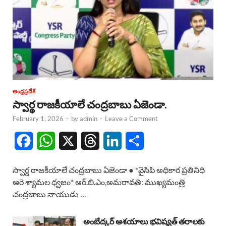
ఆంధ్రప్రదేశ్
స్వార్థ రాజకీయాలే చంద్రబాబు ఏజెండా.
February 1, 2026
-
by
admin
-
Leave a Comment
F
W
X
T
L
S
a
h
h
i
h
స్వార్థ రాజకీయాలే చంద్రబాబు ఏజెండా ● *వైసిపి అధికార ప్రతినిధి
c
a
r
n
a
ఆరె శ్యామల ధ్వజం* ఆర్.బి.ఎం,అమరావతి: ముఖ్యమంత్రి
చంద్రబాబు నాయుడు …
e
t
e
k
r
b
s
a
e
e
అంబేద్కర్ ఆశయాలు భవిష్యత్ తరాలకు