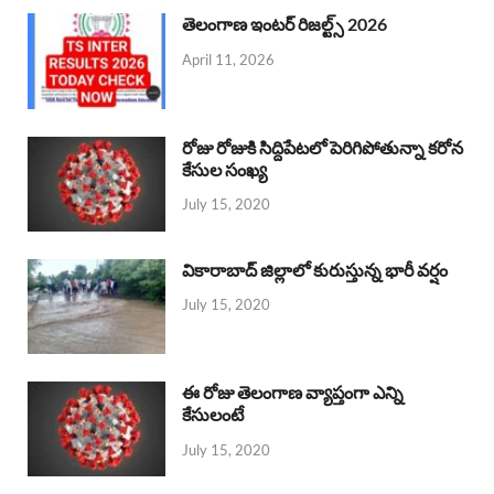
తెలంగాణ ఇంటర్ రిజల్ట్స్ 2026
April 11, 2026
రోజు రోజుకి సిద్దిపేటలో పెరిగిపోతున్నా కరోన
కేసుల సంఖ్య
July 15, 2020
వికారాబాద్ జిల్లాలో కురుస్తున్న భారీ వర్షం
July 15, 2020
ఈ రోజు తెలంగాణ వ్యాప్తంగా ఎన్ని
కేసులంటే
July 15, 2020