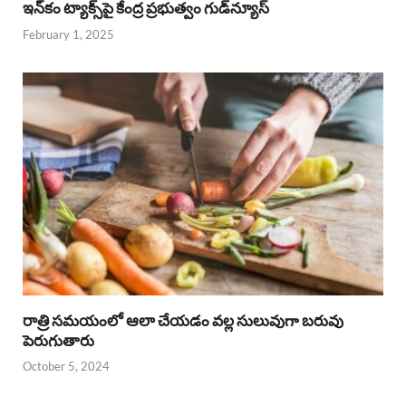
ఇన్‌కం ట్యాక్స్‌పై కేంద్ర ప్రభుత్వం గుడ్‌న్యూస్‌
February 1, 2025
రాత్రి సమయంలో ఆలా చేయడం వల్ల సులువుగా బరువు
పెరుగుతారు
October 5, 2024