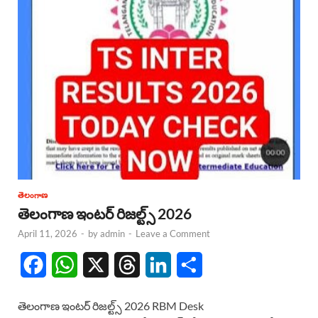
తెలంగాణ
తెలంగాణ ఇంటర్ రిజల్ట్స్ 2026
April 11, 2026
-
by
admin
-
Leave a Comment
F
W
X
T
L
S
a
h
h
i
h
తెలంగాణ ఇంటర్ రిజల్ట్స్ 2026 RBM Desk
c
a
r
n
a