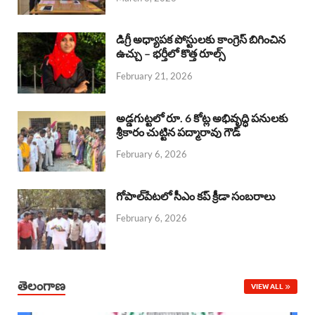
o
p
s
I
k
p
n
డిగ్రీ అధ్యాపక పోస్టులకు కాంగ్రెస్ బిగించిన
ఉచ్చు – భర్తీలో కొత్త రూల్స్
February 21, 2026
అడ్డగుట్టలో రూ. 6 కోట్ల అభివృద్ధి పనులకు
శ్రీకారం చుట్టిన పద్మారావు గౌడ్
February 6, 2026
గోపాల్‌పేటలో సీఎం కప్ క్రీడా సంబరాలు
February 6, 2026
తెలంగాణ
VIEW ALL