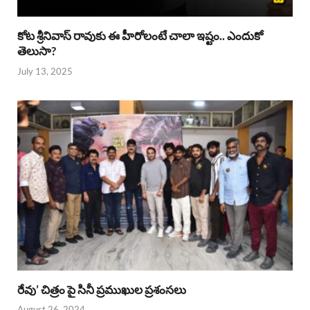
కోట శ్రీనివాస్ రావుకు ఈ హీరోలంటే చాలా ఇష్టం.. ఎందుకో
తెలుసా?
July 13, 2025
రేవు’ చిత్రం పై సినీ ప్రముఖుల ప్రశంసలు
August 26, 2024