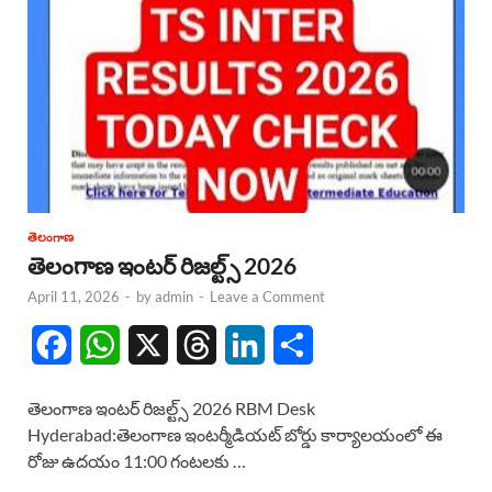
తెలంగాణ
తెలంగాణ ఇంటర్ రిజల్ట్స్ 2026
April 11, 2026
-
by
admin
-
Leave a Comment
F
W
X
T
L
S
a
h
h
i
h
తెలంగాణ ఇంటర్ రిజల్ట్స్ 2026 RBM Desk
c
a
r
n
a
Hyderabad:తెలంగాణ ఇంటర్మీడియట్ బోర్డు కార్యాలయంలో ఈ
రోజు ఉదయం 11:00 గంటలకు …
e
t
e
k
r