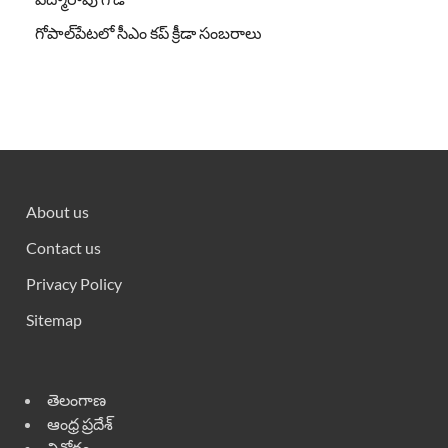
గోపాల్‌పేటలో సీఎం కప్ క్రీడా సంబరాలు
About us
Contact us
Privacy Policy
Sitemap
తెలంగాణ
ఆంధ్ర ప్రదేశ్
వినోదం