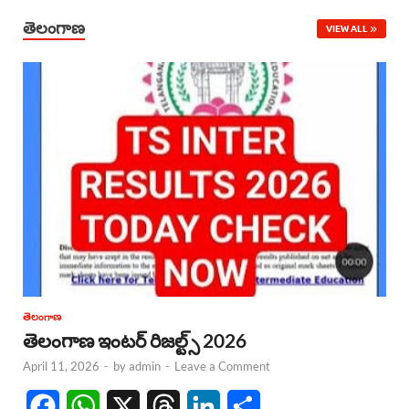
తెలంగాణ
VIEW ALL
తెలంగాణ
తెలంగాణ ఇంటర్ రిజల్ట్స్ 2026
April 11, 2026
-
by
admin
-
Leave a Comment
F
W
X
T
L
S