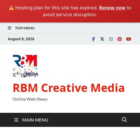
Hosting plan for this site has expired.
Renew now
to
avoid service disruption.
TOP MENU
August 9, 2026
RBM Creative Media
Online Web News
MAIN MENU