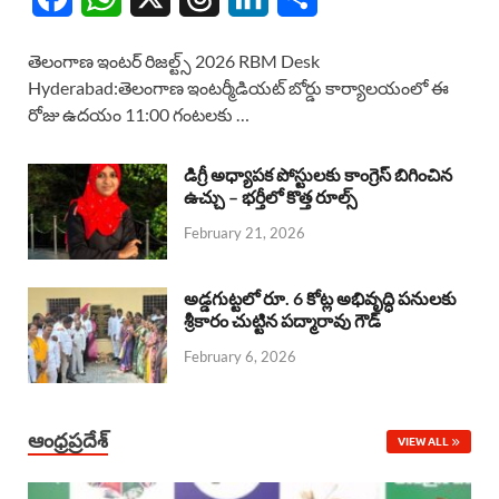
a
h
h
i
h
తెలంగాణ ఇంటర్ రిజల్ట్స్ 2026 RBM Desk
c
a
r
n
a
Hyderabad:తెలంగాణ ఇంటర్మీడియట్ బోర్డు కార్యాలయంలో ఈ
రోజు ఉదయం 11:00 గంటలకు …
e
t
e
k
r
b
s
a
e
e
డిగ్రీ అధ్యాపక పోస్టులకు కాంగ్రెస్ బిగించిన
o
A
ఉచ్చు – భర్తీలో కొత్త రూల్స్
d
d
February 21, 2026
o
p
s
I
k
p
n
అడ్డగుట్టలో రూ. 6 కోట్ల అభివృద్ధి పనులకు
శ్రీకారం చుట్టిన పద్మారావు గౌడ్
February 6, 2026
ఆంధ్రప్రదేశ్
VIEW ALL