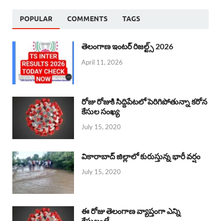
POPULAR
COMMENTS
TAGS
తెలంగాణ ఇంటర్ రిజల్ట్స్ 2026
April 11, 2026
రోజు రోజుకి సిద్దిపేటలో పెరిగిపోతున్నా కరోన
కేసుల సంఖ్య
July 15, 2020
వికారాబాద్ జిల్లాలో కురుస్తున్న భారీ వర్షం
July 15, 2020
ఈ రోజు తెలంగాణ వ్యాప్తంగా ఎన్ని
కేసులంటే