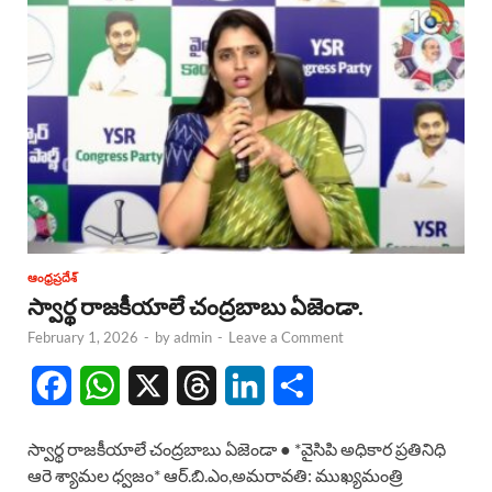
ఆంధ్రప్రదేశ్
స్వార్థ రాజకీయాలే చంద్రబాబు ఏజెండా.
February 1, 2026
-
by
admin
-
Leave a Comment
F
W
X
T
L
S
a
h
h
i
h
స్వార్థ రాజకీయాలే చంద్రబాబు ఏజెండా ● *వైసిపి అధికార ప్రతినిధి
c
a
r
n
a
ఆరె శ్యామల ధ్వజం* ఆర్.బి.ఎం,అమరావతి: ముఖ్యమంత్రి