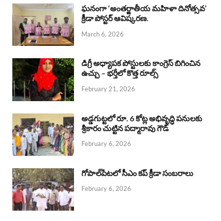
b
s
a
e
e
ఘనంగా ‘అంతర్జాతీయ మహిళా దినోత్సవ’
క్రీడా పోస్టర్ ఆవిష్కరణ.
o
A
d
d
March 6, 2026
o
p
s
I
k
p
n
డిగ్రీ అధ్యాపక పోస్టులకు కాంగ్రెస్ బిగించిన
ఉచ్చు – భర్తీలో కొత్త రూల్స్
February 21, 2026
అడ్డగుట్టలో రూ. 6 కోట్ల అభివృద్ధి పనులకు
శ్రీకారం చుట్టిన పద్మారావు గౌడ్
February 6, 2026
గోపాల్‌పేటలో సీఎం కప్ క్రీడా సంబరాలు
February 6, 2026