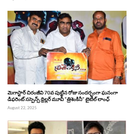
మెగాస్టార్ చిరంజీవి 70వ పుట్టిన రోజు సందర్భంగా ఘనంగా
డిఫరెంట్ సస్పెన్స్ థ్రిల్లర్ మూవీ “త్రిశెంకినీ” టైటిల్ లాంఛ్
August 22, 2025