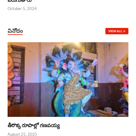
October 5, 2024
వినోదం
VIEW ALL
తీరొక్క రూపాల్లో గణపయ్య
August 25, 2025