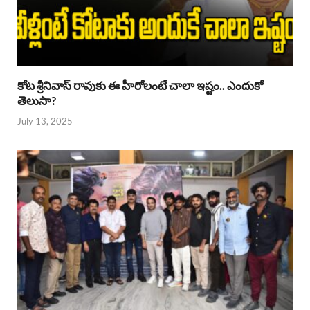
కోట శ్రీనివాస్ రావుకు ఈ హీరోలంటే చాలా ఇష్టం.. ఎందుకో
తెలుసా?
July 13, 2025