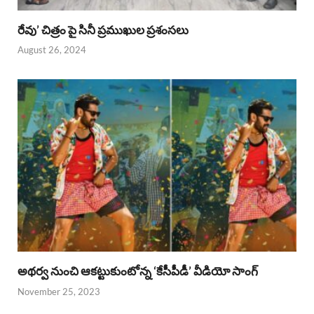
రేవు’ చిత్రం పై సినీ ప్రముఖుల ప్రశంసలు
August 26, 2024
అథర్వ నుంచి ఆకట్టుకుంటోన్న ‘కేసీపీడీ’ వీడియో సాంగ్
November 25, 2023