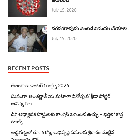
July 15, 2020
వరవరరావును వెంటనే విడుదల చేయాలి..
July 19, 2020
RECENT POSTS
తెలంగాణ ఇంటర్ రిజల్ట్స్ 2026
ఘనంగా ‘అంతర్జాతీయ మహిళా దినోత్సవ’ క్రీడా పోస్టర్
ఆవిష్కరణ.
డిగ్రీ అధ్యాపక పోస్టులకు కాంగ్రెస్ బిగించిన ఉచ్చు – భర్తీలో కొత్త
రూల్స్
అడ్డగుట్టలో రూ. 6 కోట్ల అభివృద్ధి పనులకు శ్రీకారం చుట్టిన
పద్మారావు గౌడ్