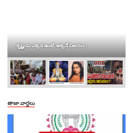
కృష్ణుడు ఎక్కడ ఉంటే, అక్కడే విజయం !
తాజా వార్తలు