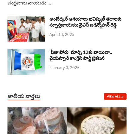
చంద్రబాబు నాయుడు …
e
t
e
k
r
b
s
a
e
e
అంబేద్కర్ ఆశయాలు భవిష్యత్ తరాలకు
o
A
స్ఫూర్తిదాయకం: వైఎస్ జగన్మోహన్ రెడ్డి
d
d
April 14, 2025
o
p
s
I
k
p
n
‘ఫీజు పోరు’ మార్చి 12కు వాయిదా..
వైయస్సార్‌ కాంగ్రెస్‌ పార్టీ ప్రకటన
February 3, 2025
జాతీయ వార్తలు
VIEW ALL