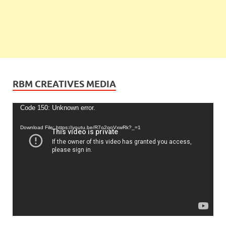
RBM CREATIVES MEDIA
Video
Code 150: Unknown error.
Player
Download File: https://youtu.be/R7o2qoVxwRk?_=1