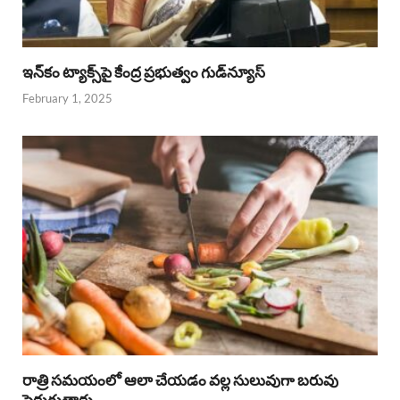
ఇన్‌కం ట్యాక్స్‌పై కేంద్ర ప్రభుత్వం గుడ్‌న్యూస్‌
February 1, 2025
రాత్రి సమయంలో ఆలా చేయడం వల్ల సులువుగా బరువు
పెరుగుతారు