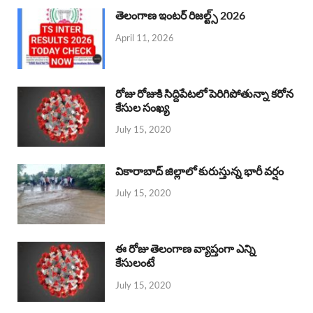
తెలంగాణ ఇంటర్ రిజల్ట్స్ 2026
April 11, 2026
రోజు రోజుకి సిద్దిపేటలో పెరిగిపోతున్నా కరోన
కేసుల సంఖ్య
July 15, 2020
వికారాబాద్ జిల్లాలో కురుస్తున్న భారీ వర్షం
July 15, 2020
ఈ రోజు తెలంగాణ వ్యాప్తంగా ఎన్ని
కేసులంటే
July 15, 2020