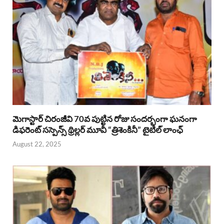
మెగాస్టార్ చిరంజీవి 70వ పుట్టిన రోజు సందర్భంగా ఘనంగా
డిఫరెంట్ సస్పెన్స్ థ్రిల్లర్ మూవీ “త్రిశెంకినీ” టైటిల్ లాంఛ్
August 22, 2025