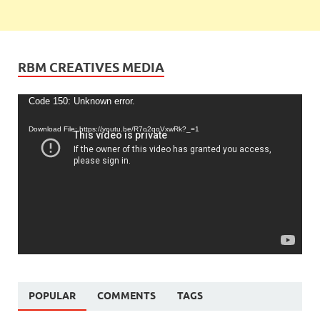
RBM CREATIVES MEDIA
Video
Code 150: Unknown error.
Player
Download File: https://youtu.be/R7o2qoVxwRk?_=1
POPULAR
COMMENTS
TAGS