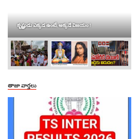
కృష్ణుడు ఎక్కడ ఉంటే, అక్కడే విజయం !
తాజా వార్తలు