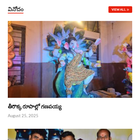
వినోదం
VIEW ALL
తీరొక్క రూపాల్లో గణపయ్య
August 25, 2025