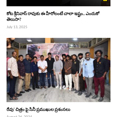
కోట శ్రీనివాస్ రావుకు ఈ హీరోలంటే చాలా ఇష్టం.. ఎందుకో
తెలుసా?
July 13, 2025
రేవు’ చిత్రం పై సినీ ప్రముఖుల ప్రశంసలు
August 26, 2024