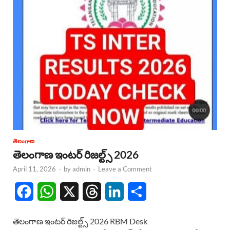
తెలంగాణ
తెలంగాణ ఇంటర్ రిజల్ట్స్ 2026
April 11, 2026
-
by
admin
-
Leave a Comment
F
W
X
T
L
S
a
h
h
i
h
తెలంగాణ ఇంటర్ రిజల్ట్స్ 2026 RBM Desk
c
a
r
n
a