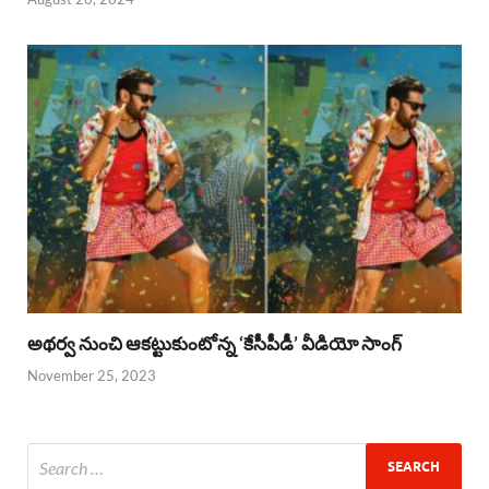
అథర్వ నుంచి ఆకట్టుకుంటోన్న ‘కేసీపీడీ’ వీడియో సాంగ్
November 25, 2023