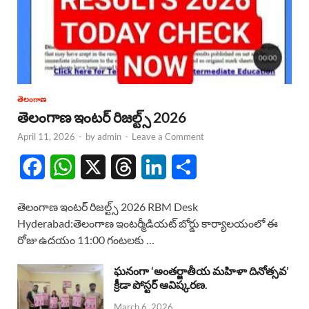
తెలంగాణ
తెలంగాణ ఇంటర్ రిజల్ట్స్ 2026
April 11, 2026
-
by
admin
-
Leave a Comment
F
W
X
T
L
S
a
h
h
i
h
తెలంగాణ ఇంటర్ రిజల్ట్స్ 2026 RBM Desk
c
a
r
n
a
Hyderabad:తెలంగాణ ఇంటర్మీడియట్ బోర్డు కార్యాలయంలో ఈ
రోజు ఉదయం 11:00 గంటలకు …
e
t
e
k
r
b
s
a
e
e
ఘనంగా ‘అంతర్జాతీయ మహిళా దినోత్సవ’
క్రీడా పోస్టర్ ఆవిష్కరణ.
o
A
d
d
March 6, 2026