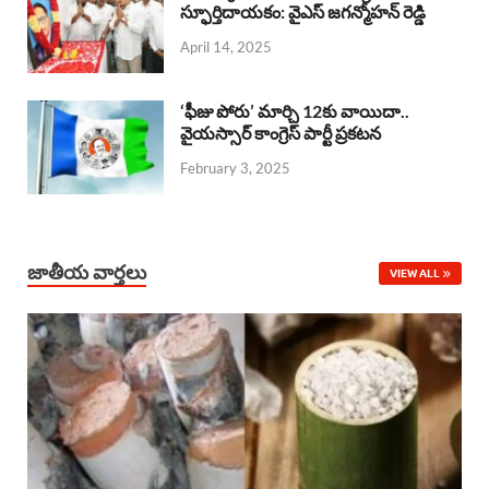
o
A
స్ఫూర్తిదాయకం: వైఎస్ జగన్మోహన్ రెడ్డి
d
d
April 14, 2025
o
p
s
I
k
p
n
‘ఫీజు పోరు’ మార్చి 12కు వాయిదా..
వైయస్సార్‌ కాంగ్రెస్‌ పార్టీ ప్రకటన
February 3, 2025
జాతీయ వార్తలు
VIEW ALL