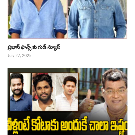
ప్రభాస్ ఫాన్స్ కు గుడ్ న్యూస్
July 27, 2025