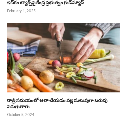
ఇన్‌కం ట్యాక్స్‌పై కేంద్ర ప్రభుత్వం గుడ్‌న్యూస్‌
February 1, 2025
రాత్రి సమయంలో ఆలా చేయడం వల్ల సులువుగా బరువు
పెరుగుతారు
October 5, 2024