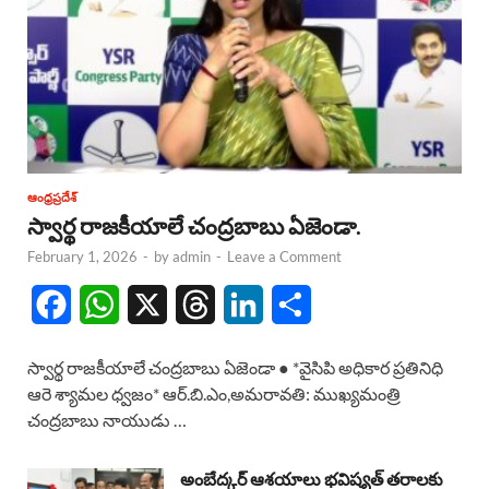
ఆంధ్రప్రదేశ్
స్వార్థ రాజకీయాలే చంద్రబాబు ఏజెండా.
February 1, 2026
-
by
admin
-
Leave a Comment
F
W
X
T
L
S
a
h
h
i
h
స్వార్థ రాజకీయాలే చంద్రబాబు ఏజెండా ● *వైసిపి అధికార ప్రతినిధి
c
a
r
n
a
ఆరె శ్యామల ధ్వజం* ఆర్.బి.ఎం,అమరావతి: ముఖ్యమంత్రి
చంద్రబాబు నాయుడు …
e
t
e
k
r
b
s
a
e
e
అంబేద్కర్ ఆశయాలు భవిష్యత్ తరాలకు