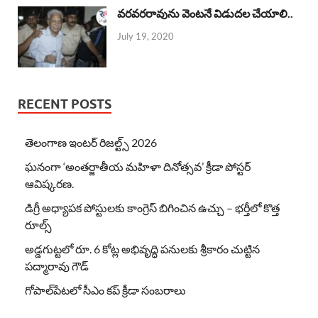
వరవరరావును వెంటనే విడుదల చేయాలి..
July 19, 2020
RECENT POSTS
తెలంగాణ ఇంటర్ రిజల్ట్స్ 2026
ఘనంగా ‘అంతర్జాతీయ మహిళా దినోత్సవ’ క్రీడా పోస్టర్
ఆవిష్కరణ.
డిగ్రీ అధ్యాపక పోస్టులకు కాంగ్రెస్ బిగించిన ఉచ్చు – భర్తీలో కొత్త
రూల్స్
అడ్డగుట్టలో రూ. 6 కోట్ల అభివృద్ధి పనులకు శ్రీకారం చుట్టిన
పద్మారావు గౌడ్
గోపాల్‌పేటలో సీఎం కప్ క్రీడా సంబరాలు