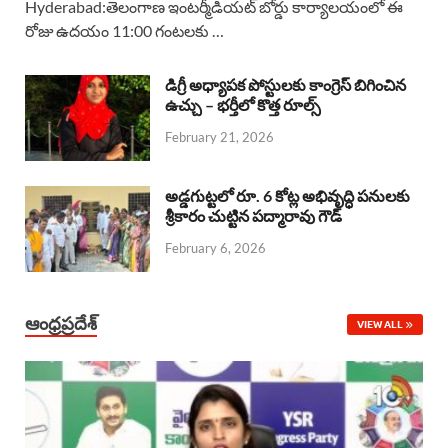
Hyderabad:తెలంగాణ ఇంటర్మీడియట్ బోర్డు కార్యాలయంలో ఈ
రోజు ఉదయం 11:00 గంటలకు …
e
t
e
k
r
b
s
a
e
e
డిగ్రీ అధ్యాపక పోస్టులకు కాంగ్రెస్ బిగించిన
o
A
ఉచ్చు – భర్తీలో కొత్త రూల్స్
d
d
February 21, 2026
o
p
s
I
k
p
n
అడ్డగుట్టలో రూ. 6 కోట్ల అభివృద్ధి పనులకు
శ్రీకారం చుట్టిన పద్మారావు గౌడ్
February 6, 2026
ఆంధ్రప్రదేశ్
VIEW ALL