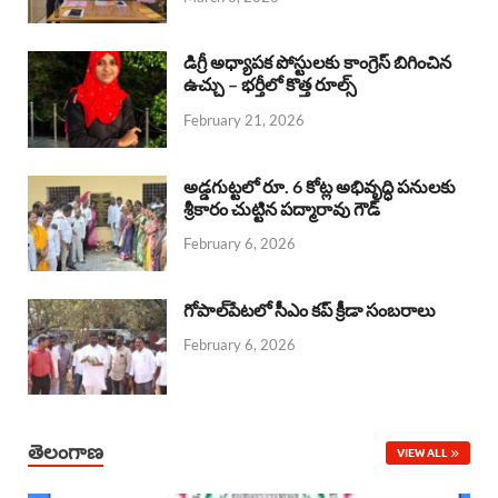
o
p
s
I
k
p
n
డిగ్రీ అధ్యాపక పోస్టులకు కాంగ్రెస్ బిగించిన
ఉచ్చు – భర్తీలో కొత్త రూల్స్
February 21, 2026
అడ్డగుట్టలో రూ. 6 కోట్ల అభివృద్ధి పనులకు
శ్రీకారం చుట్టిన పద్మారావు గౌడ్
February 6, 2026
గోపాల్‌పేటలో సీఎం కప్ క్రీడా సంబరాలు
February 6, 2026
తెలంగాణ
VIEW ALL