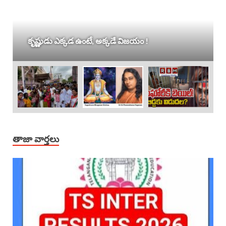
కృష్ణుడు ఎక్కడ ఉంటే, అక్కడే విజయం !
తాజా వార్తలు