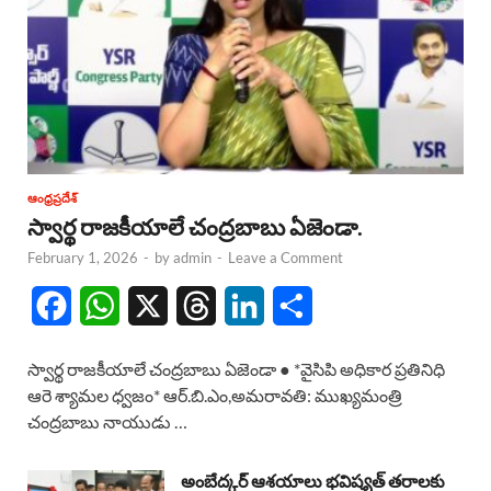
ఆంధ్రప్రదేశ్
స్వార్థ రాజకీయాలే చంద్రబాబు ఏజెండా.
February 1, 2026
-
by
admin
-
Leave a Comment
F
W
X
T
L
S
a
h
h
i
h
స్వార్థ రాజకీయాలే చంద్రబాబు ఏజెండా ● *వైసిపి అధికార ప్రతినిధి
c
a
r
n
a
ఆరె శ్యామల ధ్వజం* ఆర్.బి.ఎం,అమరావతి: ముఖ్యమంత్రి
చంద్రబాబు నాయుడు …
e
t
e
k
r
b
s
a
e
e
అంబేద్కర్ ఆశయాలు భవిష్యత్ తరాలకు