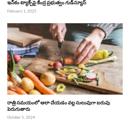
ఇన్‌కం ట్యాక్స్‌పై కేంద్ర ప్రభుత్వం గుడ్‌న్యూస్‌
February 1, 2025
రాత్రి సమయంలో ఆలా చేయడం వల్ల సులువుగా బరువు
పెరుగుతారు
October 5, 2024