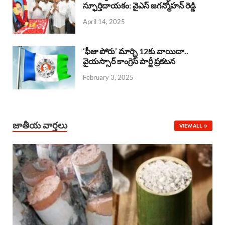
o
A
స్ఫూర్తిదాయకం: వైఎస్ జగన్మోహన్ రెడ్డి
d
d
April 14, 2025
o
p
s
I
k
p
n
‘ఫీజు పోరు’ మార్చి 12కు వాయిదా..
వైయస్సార్‌ కాంగ్రెస్‌ పార్టీ ప్రకటన
February 3, 2025
జాతీయ వార్తలు
VIEW ALL