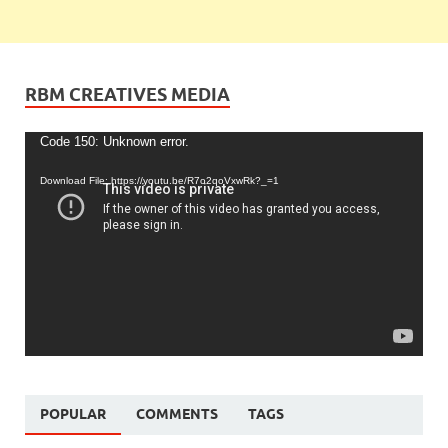
RBM CREATIVES MEDIA
Video
Code 150: Unknown error.
Player
Download File: https://youtu.be/R7o2qoVxwRk?_=1
POPULAR
COMMENTS
TAGS