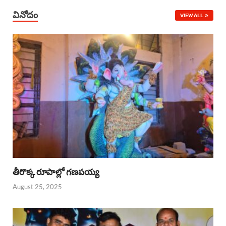
వినోదం
VIEW ALL
తీరొక్క రూపాల్లో గణపయ్య
August 25, 2025