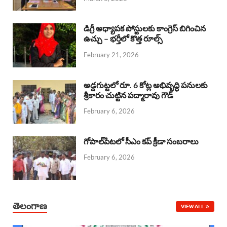
o
p
s
I
k
p
n
డిగ్రీ అధ్యాపక పోస్టులకు కాంగ్రెస్ బిగించిన
ఉచ్చు – భర్తీలో కొత్త రూల్స్
February 21, 2026
అడ్డగుట్టలో రూ. 6 కోట్ల అభివృద్ధి పనులకు
శ్రీకారం చుట్టిన పద్మారావు గౌడ్
February 6, 2026
గోపాల్‌పేటలో సీఎం కప్ క్రీడా సంబరాలు
February 6, 2026
తెలంగాణ
VIEW ALL