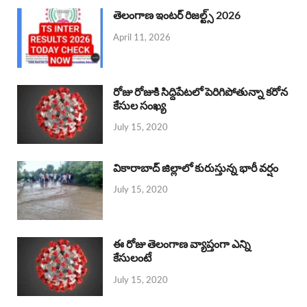
తెలంగాణ ఇంటర్ రిజల్ట్స్ 2026
April 11, 2026
రోజు రోజుకి సిద్దిపేటలో పెరిగిపోతున్నా కరోన
కేసుల సంఖ్య
July 15, 2020
వికారాబాద్ జిల్లాలో కురుస్తున్న భారీ వర్షం
July 15, 2020
ఈ రోజు తెలంగాణ వ్యాప్తంగా ఎన్ని
కేసులంటే
July 15, 2020