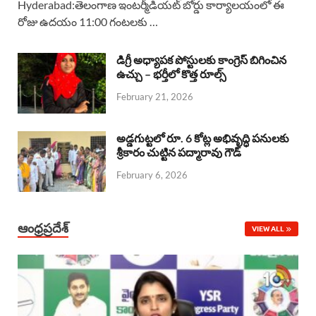
Hyderabad:తెలంగాణ ఇంటర్మీడియట్ బోర్డు కార్యాలయంలో ఈ
రోజు ఉదయం 11:00 గంటలకు …
e
t
e
k
r
b
s
a
e
e
డిగ్రీ అధ్యాపక పోస్టులకు కాంగ్రెస్ బిగించిన
o
A
ఉచ్చు – భర్తీలో కొత్త రూల్స్
d
d
February 21, 2026
o
p
s
I
k
p
n
అడ్డగుట్టలో రూ. 6 కోట్ల అభివృద్ధి పనులకు
శ్రీకారం చుట్టిన పద్మారావు గౌడ్
February 6, 2026
ఆంధ్రప్రదేశ్
VIEW ALL