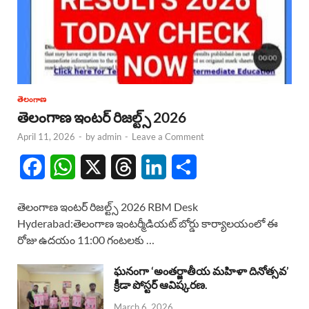
తెలంగాణ
తెలంగాణ ఇంటర్ రిజల్ట్స్ 2026
April 11, 2026
-
by
admin
-
Leave a Comment
F
W
X
T
L
S
a
h
h
i
h
తెలంగాణ ఇంటర్ రిజల్ట్స్ 2026 RBM Desk
c
a
r
n
a
Hyderabad:తెలంగాణ ఇంటర్మీడియట్ బోర్డు కార్యాలయంలో ఈ
రోజు ఉదయం 11:00 గంటలకు …
e
t
e
k
r
b
s
a
e
e
ఘనంగా ‘అంతర్జాతీయ మహిళా దినోత్సవ’
క్రీడా పోస్టర్ ఆవిష్కరణ.
o
A
d
d
March 6, 2026