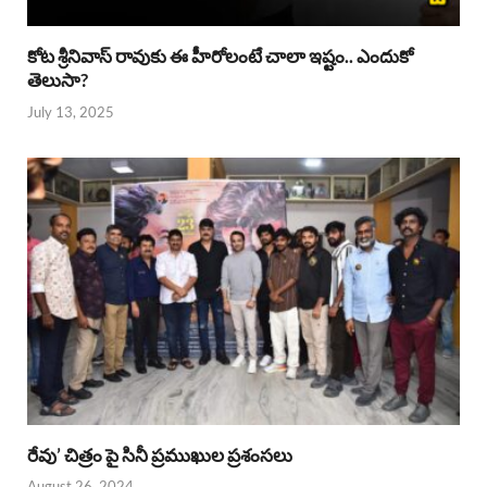
కోట శ్రీనివాస్ రావుకు ఈ హీరోలంటే చాలా ఇష్టం.. ఎందుకో
తెలుసా?
July 13, 2025
రేవు’ చిత్రం పై సినీ ప్రముఖుల ప్రశంసలు
August 26, 2024