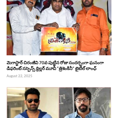
మెగాస్టార్ చిరంజీవి 70వ పుట్టిన రోజు సందర్భంగా ఘనంగా
డిఫరెంట్ సస్పెన్స్ థ్రిల్లర్ మూవీ “త్రిశెంకినీ” టైటిల్ లాంఛ్
August 22, 2025