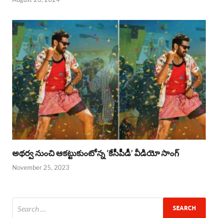
అథర్వ నుంచి ఆకట్టుకుంటోన్న ‘కేసీపీడీ’ వీడియో సాంగ్
November 25, 2023