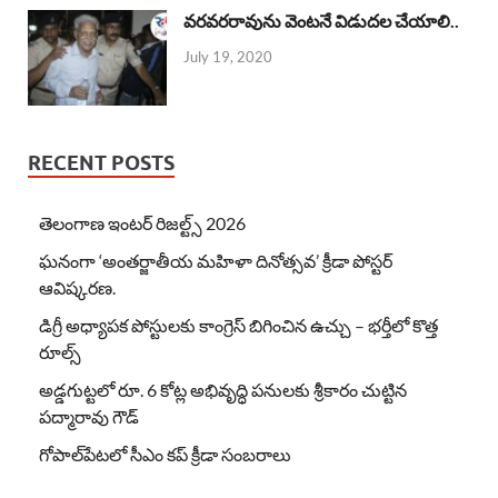
వరవరరావును వెంటనే విడుదల చేయాలి..
July 19, 2020
RECENT POSTS
తెలంగాణ ఇంటర్ రిజల్ట్స్ 2026
ఘనంగా ‘అంతర్జాతీయ మహిళా దినోత్సవ’ క్రీడా పోస్టర్
ఆవిష్కరణ.
డిగ్రీ అధ్యాపక పోస్టులకు కాంగ్రెస్ బిగించిన ఉచ్చు – భర్తీలో కొత్త
రూల్స్
అడ్డగుట్టలో రూ. 6 కోట్ల అభివృద్ధి పనులకు శ్రీకారం చుట్టిన
పద్మారావు గౌడ్
గోపాల్‌పేటలో సీఎం కప్ క్రీడా సంబరాలు