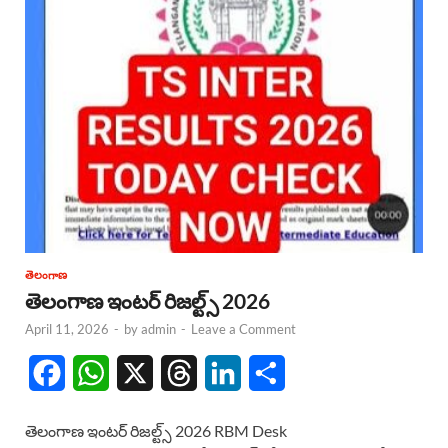
తెలంగాణ
తెలంగాణ ఇంటర్ రిజల్ట్స్ 2026
April 11, 2026
-
by
admin
-
Leave a Comment
F
W
X
T
L
S
a
h
h
i
h
తెలంగాణ ఇంటర్ రిజల్ట్స్ 2026 RBM Desk
c
a
r
n
a