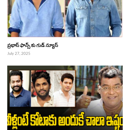
ప్రభాస్ ఫాన్స్ కు గుడ్ న్యూస్
July 27, 2025