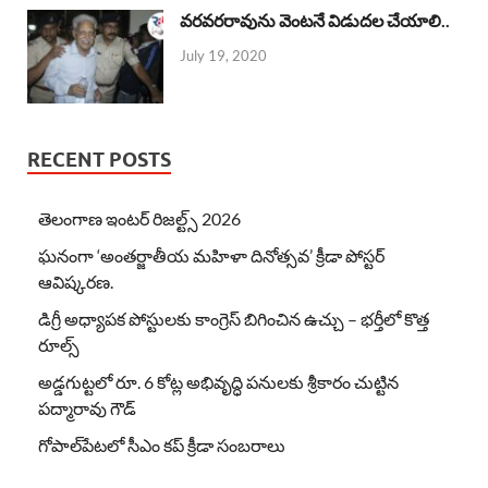
వరవరరావును వెంటనే విడుదల చేయాలి..
July 19, 2020
RECENT POSTS
తెలంగాణ ఇంటర్ రిజల్ట్స్ 2026
ఘనంగా ‘అంతర్జాతీయ మహిళా దినోత్సవ’ క్రీడా పోస్టర్
ఆవిష్కరణ.
డిగ్రీ అధ్యాపక పోస్టులకు కాంగ్రెస్ బిగించిన ఉచ్చు – భర్తీలో కొత్త
రూల్స్
అడ్డగుట్టలో రూ. 6 కోట్ల అభివృద్ధి పనులకు శ్రీకారం చుట్టిన
పద్మారావు గౌడ్
గోపాల్‌పేటలో సీఎం కప్ క్రీడా సంబరాలు