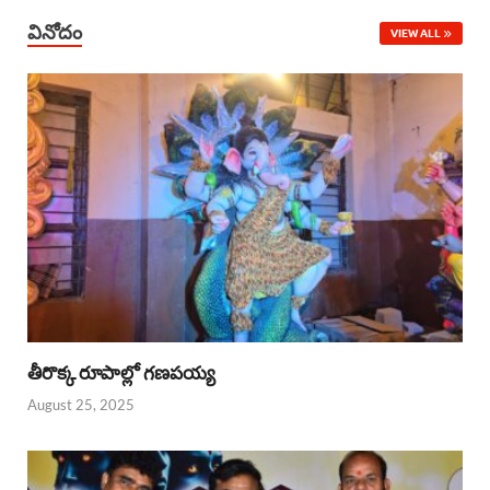
వినోదం
VIEW ALL
తీరొక్క రూపాల్లో గణపయ్య
August 25, 2025