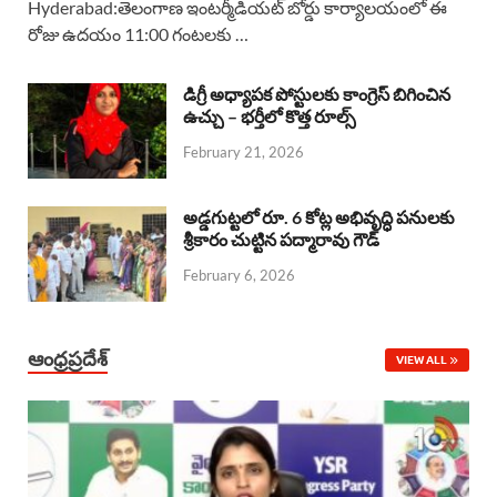
Hyderabad:తెలంగాణ ఇంటర్మీడియట్ బోర్డు కార్యాలయంలో ఈ
రోజు ఉదయం 11:00 గంటలకు …
e
t
e
k
r
b
s
a
e
e
డిగ్రీ అధ్యాపక పోస్టులకు కాంగ్రెస్ బిగించిన
o
A
ఉచ్చు – భర్తీలో కొత్త రూల్స్
d
d
February 21, 2026
o
p
s
I
k
p
n
అడ్డగుట్టలో రూ. 6 కోట్ల అభివృద్ధి పనులకు
శ్రీకారం చుట్టిన పద్మారావు గౌడ్
February 6, 2026
ఆంధ్రప్రదేశ్
VIEW ALL