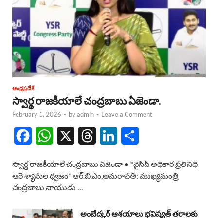
ఆంధ్రప్రదేశ్
స్వార్థ రాజకీయాలే చంద్రబాబు ఏజెండా.
February 1, 2026
-
by
admin
-
Leave a Comment
F
W
X
T
L
S
a
h
h
i
h
స్వార్థ రాజకీయాలే చంద్రబాబు ఏజెండా ● *వైసిపి అధికార ప్రతినిధి
c
a
r
n
a
ఆరె శ్యామల ధ్వజం* ఆర్.బి.ఎం,అమరావతి: ముఖ్యమంత్రి
చంద్రబాబు నాయుడు …
e
t
e
k
r
b
s
a
e
e
అంబేద్కర్ ఆశయాలు భవిష్యత్ తరాలకు