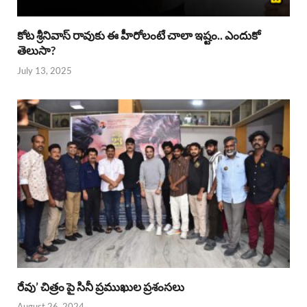
కోట శ్రీనివాస్ రావుకు ఈ హీరోలంటే చాలా ఇష్టం.. ఎందుకో
తెలుసా?
July 13, 2025
రేవు’ చిత్రం పై సినీ ప్రముఖుల ప్రశంసలు
August 26, 2024