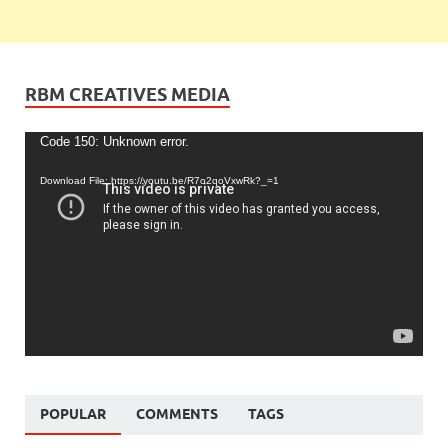
RBM CREATIVES MEDIA
Video
Code 150: Unknown error.
Player
Download File: https://youtu.be/R7o2qoVxwRk?_=1
POPULAR
COMMENTS
TAGS