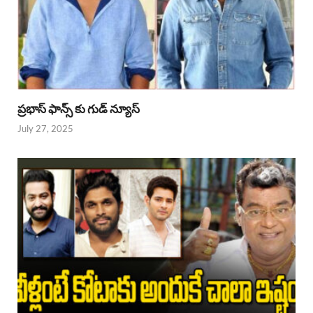
ప్రభాస్ ఫాన్స్ కు గుడ్ న్యూస్
July 27, 2025