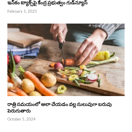
ఇన్‌కం ట్యాక్స్‌పై కేంద్ర ప్రభుత్వం గుడ్‌న్యూస్‌
February 1, 2025
రాత్రి సమయంలో ఆలా చేయడం వల్ల సులువుగా బరువు
పెరుగుతారు
October 5, 2024