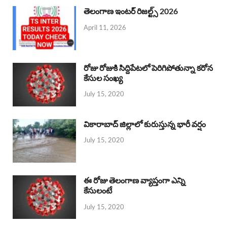
తెలంగాణ ఇంటర్ రిజల్ట్స్ 2026
April 11, 2026
రోజు రోజుకి సిద్దిపేటలో పెరిగిపోతున్నా కరోన
కేసుల సంఖ్య
July 15, 2020
వికారాబాద్ జిల్లాలో కురుస్తున్న భారీ వర్షం
July 15, 2020
ఈ రోజు తెలంగాణ వ్యాప్తంగా ఎన్ని
కేసులంటే
July 15, 2020