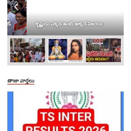
కృష్ణుడు ఎక్కడ ఉంటే, అక్కడే విజయం !
తాజా వార్తలు