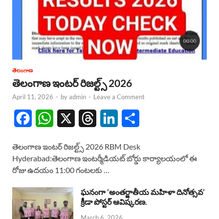
తెలంగాణ
తెలంగాణ ఇంటర్ రిజల్ట్స్ 2026
April 11, 2026
-
by
admin
-
Leave a Comment
F
W
X
T
L
S
a
h
h
i
h
తెలంగాణ ఇంటర్ రిజల్ట్స్ 2026 RBM Desk
c
a
r
n
a
Hyderabad:తెలంగాణ ఇంటర్మీడియట్ బోర్డు కార్యాలయంలో ఈ
రోజు ఉదయం 11:00 గంటలకు …
e
t
e
k
r
b
s
a
e
e
ఘనంగా ‘అంతర్జాతీయ మహిళా దినోత్సవ’
క్రీడా పోస్టర్ ఆవిష్కరణ.
o
A
d
d
March 6, 2026