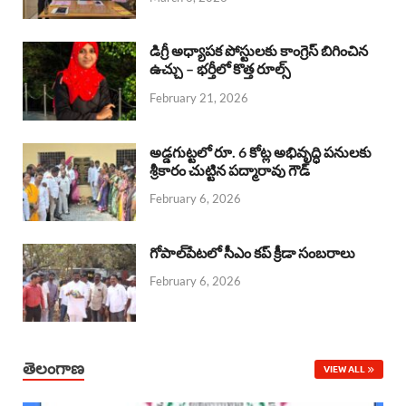
o
p
s
I
k
p
n
డిగ్రీ అధ్యాపక పోస్టులకు కాంగ్రెస్ బిగించిన
ఉచ్చు – భర్తీలో కొత్త రూల్స్
February 21, 2026
అడ్డగుట్టలో రూ. 6 కోట్ల అభివృద్ధి పనులకు
శ్రీకారం చుట్టిన పద్మారావు గౌడ్
February 6, 2026
గోపాల్‌పేటలో సీఎం కప్ క్రీడా సంబరాలు
February 6, 2026
తెలంగాణ
VIEW ALL