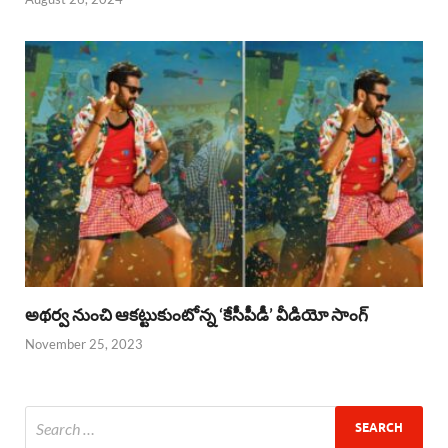
అథర్వ నుంచి ఆకట్టుకుంటోన్న ‘కేసీపీడీ’ వీడియో సాంగ్
November 25, 2023