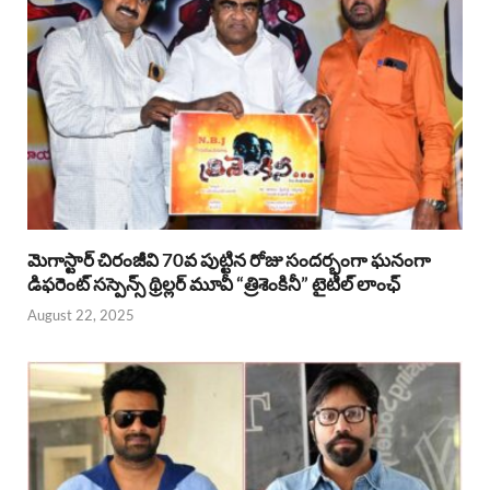
మెగాస్టార్ చిరంజీవి 70వ పుట్టిన రోజు సందర్భంగా ఘనంగా
డిఫరెంట్ సస్పెన్స్ థ్రిల్లర్ మూవీ “త్రిశెంకినీ” టైటిల్ లాంఛ్
August 22, 2025