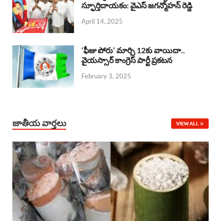
o
A
స్ఫూర్తిదాయకం: వైఎస్ జగన్మోహన్ రెడ్డి
d
d
April 14, 2025
o
p
s
I
k
p
n
‘ఫీజు పోరు’ మార్చి 12కు వాయిదా..
వైయస్సార్‌ కాంగ్రెస్‌ పార్టీ ప్రకటన
February 3, 2025
జాతీయ వార్తలు
VIEW ALL