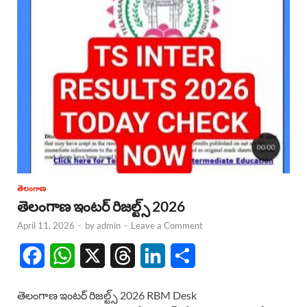
తెలంగాణ
తెలంగాణ ఇంటర్ రిజల్ట్స్ 2026
April 11, 2026
-
by
admin
-
Leave a Comment
F
W
X
T
L
S
a
h
h
i
h
తెలంగాణ ఇంటర్ రిజల్ట్స్ 2026 RBM Desk
c
a
r
n
a