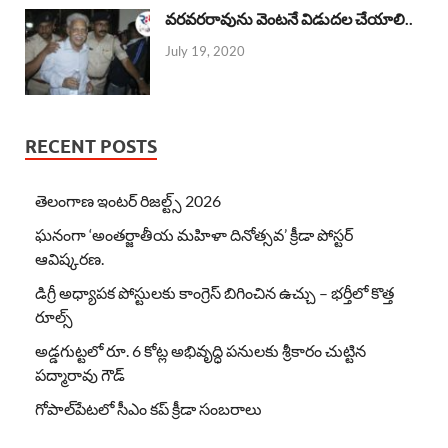
వరవరరావును వెంటనే విడుదల చేయాలి..
July 19, 2020
RECENT POSTS
తెలంగాణ ఇంటర్ రిజల్ట్స్ 2026
ఘనంగా ‘అంతర్జాతీయ మహిళా దినోత్సవ’ క్రీడా పోస్టర్
ఆవిష్కరణ.
డిగ్రీ అధ్యాపక పోస్టులకు కాంగ్రెస్ బిగించిన ఉచ్చు – భర్తీలో కొత్త
రూల్స్
అడ్డగుట్టలో రూ. 6 కోట్ల అభివృద్ధి పనులకు శ్రీకారం చుట్టిన
పద్మారావు గౌడ్
గోపాల్‌పేటలో సీఎం కప్ క్రీడా సంబరాలు