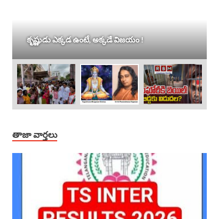
కృష్ణుడు ఎక్కడ ఉంటే, అక్కడే విజయం !
తాజా వార్తలు