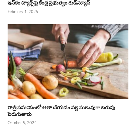
ఇన్‌కం ట్యాక్స్‌పై కేంద్ర ప్రభుత్వం గుడ్‌న్యూస్‌
February 1, 2025
రాత్రి సమయంలో ఆలా చేయడం వల్ల సులువుగా బరువు
పెరుగుతారు
October 5, 2024