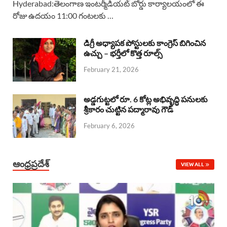
Hyderabad:తెలంగాణ ఇంటర్మీడియట్ బోర్డు కార్యాలయంలో ఈ
రోజు ఉదయం 11:00 గంటలకు …
e
t
e
k
r
b
s
a
e
e
డిగ్రీ అధ్యాపక పోస్టులకు కాంగ్రెస్ బిగించిన
o
A
ఉచ్చు – భర్తీలో కొత్త రూల్స్
d
d
February 21, 2026
o
p
s
I
k
p
n
అడ్డగుట్టలో రూ. 6 కోట్ల అభివృద్ధి పనులకు
శ్రీకారం చుట్టిన పద్మారావు గౌడ్
February 6, 2026
ఆంధ్రప్రదేశ్
VIEW ALL