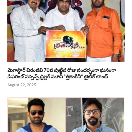
మెగాస్టార్ చిరంజీవి 70వ పుట్టిన రోజు సందర్భంగా ఘనంగా
డిఫరెంట్ సస్పెన్స్ థ్రిల్లర్ మూవీ “త్రిశెంకినీ” టైటిల్ లాంఛ్
August 22, 2025