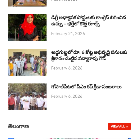
o
p
s
I
k
p
n
డిగ్రీ అధ్యాపక పోస్టులకు కాంగ్రెస్ బిగించిన
ఉచ్చు – భర్తీలో కొత్త రూల్స్
February 21, 2026
అడ్డగుట్టలో రూ. 6 కోట్ల అభివృద్ధి పనులకు
శ్రీకారం చుట్టిన పద్మారావు గౌడ్
February 6, 2026
గోపాల్‌పేటలో సీఎం కప్ క్రీడా సంబరాలు
February 6, 2026
తెలంగాణ
VIEW ALL