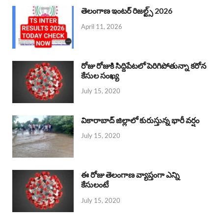
తెలంగాణ ఇంటర్ రిజల్ట్స్ 2026
April 11, 2026
రోజు రోజుకి సిద్దిపేటలో పెరిగిపోతున్నా కరోన
కేసుల సంఖ్య
July 15, 2020
వికారాబాద్ జిల్లాలో కురుస్తున్న భారీ వర్షం
July 15, 2020
ఈ రోజు తెలంగాణ వ్యాప్తంగా ఎన్ని
కేసులంటే
July 15, 2020