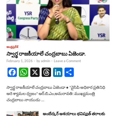
ఆంధ్రప్రదేశ్
స్వార్థ రాజకీయాలే చంద్రబాబు ఏజెండా.
February 1, 2026
-
by
admin
-
Leave a Comment
F
W
X
T
L
S
a
h
h
i
h
స్వార్థ రాజకీయాలే చంద్రబాబు ఏజెండా ● *వైసిపి అధికార ప్రతినిధి
c
a
r
n
a
ఆరె శ్యామల ధ్వజం* ఆర్.బి.ఎం,అమరావతి: ముఖ్యమంత్రి
చంద్రబాబు నాయుడు …
e
t
e
k
r
b
s
a
e
e
అంబేద్కర్ ఆశయాలు భవిష్యత్ తరాలకు