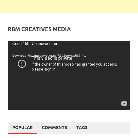
RBM CREATIVES MEDIA
Video
Code 150: Unknown error.
Player
Download File: https://youtu.be/R7o2qoVxwRk?_=1
POPULAR
COMMENTS
TAGS