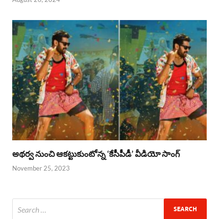
అథర్వ నుంచి ఆకట్టుకుంటోన్న ‘కేసీపీడీ’ వీడియో సాంగ్
November 25, 2023