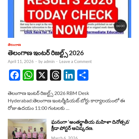
తెలంగాణ
తెలంగాణ ఇంటర్ రిజల్ట్స్ 2026
April 11, 2026
-
by
admin
-
Leave a Comment
F
W
X
T
L
S
a
h
h
i
h
తెలంగాణ ఇంటర్ రిజల్ట్స్ 2026 RBM Desk
c
a
r
n
a
Hyderabad:తెలంగాణ ఇంటర్మీడియట్ బోర్డు కార్యాలయంలో ఈ
రోజు ఉదయం 11:00 గంటలకు …
e
t
e
k
r
b
s
a
e
e
ఘనంగా ‘అంతర్జాతీయ మహిళా దినోత్సవ’
క్రీడా పోస్టర్ ఆవిష్కరణ.
o
A
d
d
March 6, 2026