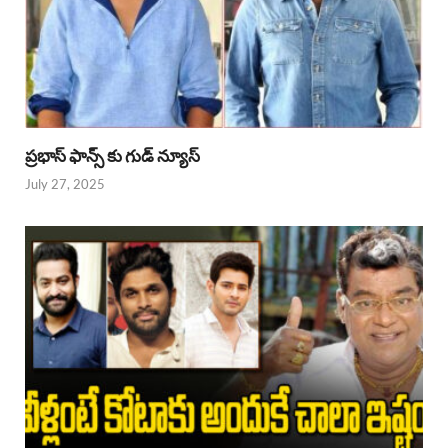
ప్రభాస్ ఫాన్స్ కు గుడ్ న్యూస్
July 27, 2025