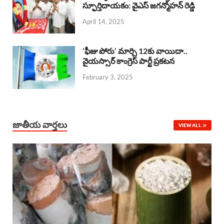
o
A
స్ఫూర్తిదాయకం: వైఎస్ జగన్మోహన్ రెడ్డి
d
d
April 14, 2025
o
p
s
I
k
p
n
‘ఫీజు పోరు’ మార్చి 12కు వాయిదా..
వైయస్సార్‌ కాంగ్రెస్‌ పార్టీ ప్రకటన
February 3, 2025
జాతీయ వార్తలు
VIEW ALL