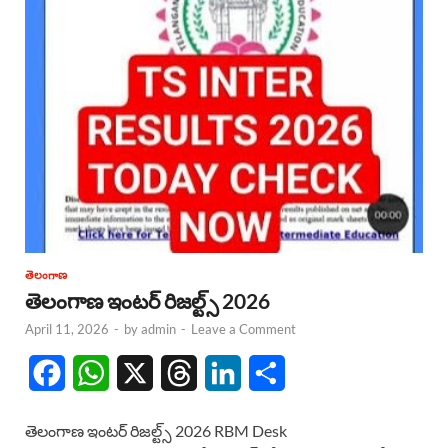
తెలంగాణ
తెలంగాణ ఇంటర్ రిజల్ట్స్ 2026
April 11, 2026
-
by
admin
-
Leave a Comment
F
W
X
T
L
S
a
h
h
i
h
తెలంగాణ ఇంటర్ రిజల్ట్స్ 2026 RBM Desk
c
a
r
n
a