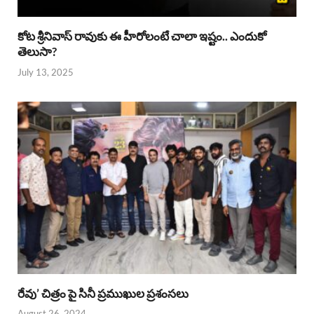
కోట శ్రీనివాస్ రావుకు ఈ హీరోలంటే చాలా ఇష్టం.. ఎందుకో
తెలుసా?
July 13, 2025
రేవు’ చిత్రం పై సినీ ప్రముఖుల ప్రశంసలు
August 26, 2024