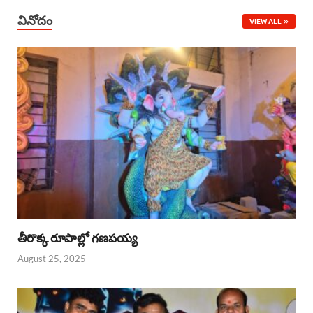
వినోదం
VIEW ALL
తీరొక్క రూపాల్లో గణపయ్య
August 25, 2025