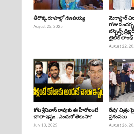
తీరొక్క రూపాల్లో గణపయ్య
మెగాస్టార్ చి
రోజు సందర్
August 25, 2025
సస్పెన్స్ థ్రిల్
టైటిల్ లాంఛ్
August 22, 2
కోట శ్రీనివాస్ రావుకు ఈ హీరోలంటే
రేవు’ చిత్రం 
చాలా ఇష్టం.. ఎందుకో తెలుసా?
ప్రశంసలు
July 13, 2025
August 26, 2