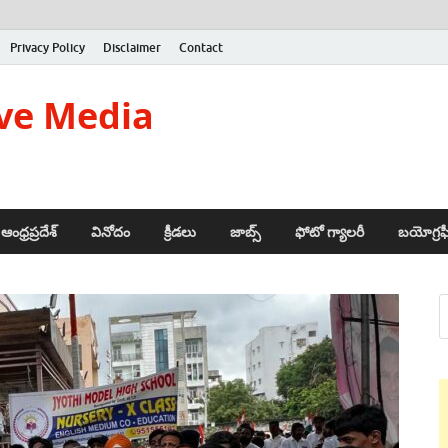
Privacy Policy
Disclaimer
Contact
ve Media
ఆంధ్రప్రదేశ్
వినోదం
క్రీడలు
జాబ్స్
ఫోటో గ్యాలరీ
బయోగ్రఫ