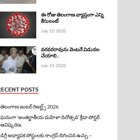
ఈ రోజు తెలంగాణ వ్యాప్తంగా ఎన్ని
కేసులంటే
July 15, 2020
వరవరరావును వెంటనే విడుదల
చేయాలి..
July 19, 2020
RECENT POSTS
తెలంగాణ ఇంటర్ రిజల్ట్స్ 2026
ఘనంగా ‘అంతర్జాతీయ మహిళా దినోత్సవ’ క్రీడా పోస్టర్
ఆవిష్కరణ.
డిగ్రీ అధ్యాపక పోస్టులకు కాంగ్రెస్ బిగించిన ఉచ్చు –