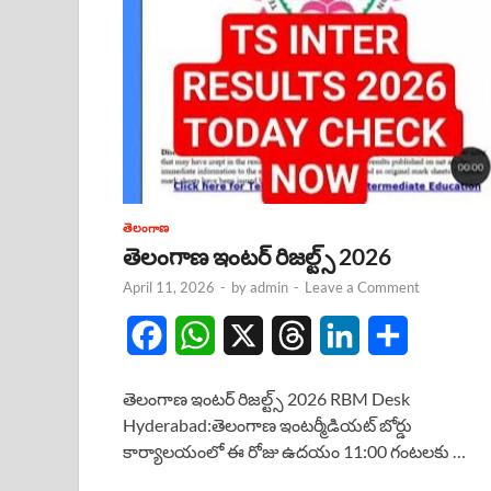
తెలంగాణ
తెలంగాణ ఇంటర్ రిజల్ట్స్ 2026
April 11, 2026
-
by
admin
-
Leave a Comment
F
W
X
T
L
S
a
h
h
i
h
తెలంగాణ ఇంటర్ రిజల్ట్స్ 2026 RBM Desk
c
a
r
n
a
Hyderabad:తెలంగాణ ఇంటర్మీడియట్ బోర్డు
కార్యాలయంలో ఈ రోజు ఉదయం 11:00 గంటలకు …
e
t
e
k
r