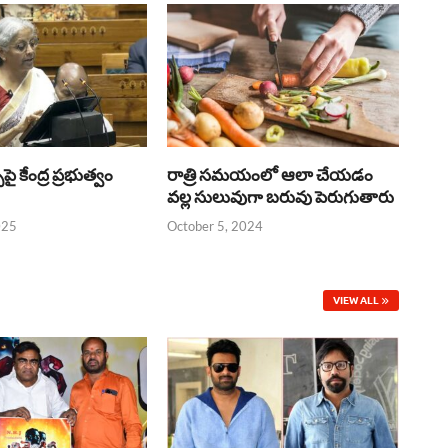
్‌పై కేంద్ర ప్రభుత్వం
రాత్రి సమయంలో ఆలా చేయడం
వల్ల సులువుగా బరువు పెరుగుతారు
025
October 5, 2024
VIEW ALL