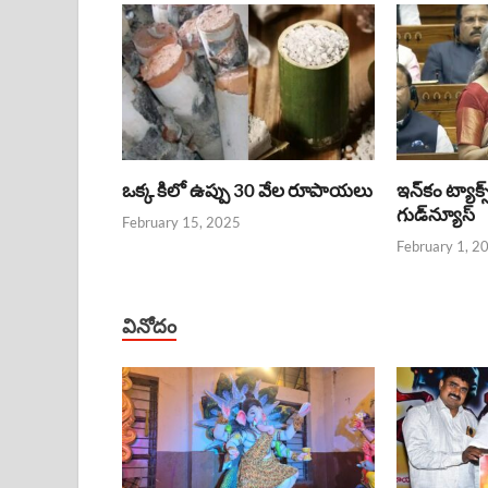
ఒక్క కిలో ఉప్పు 30 వేల రూపాయలు
ఇన్‌కం ట్యాక్స
గుడ్‌న్యూస్‌
February 15, 2025
February 1, 2
వినోదం