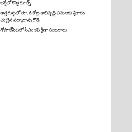
భర్తీలో కొత్త రూల్స్
అడ్డగుట్టలో రూ. 6 కోట్ల అభివృద్ధి పనులకు శ్రీకారం
చుట్టిన పద్మారావు గౌడ్
గోపాల్‌పేటలో సీఎం కప్ క్రీడా సంబరాలు