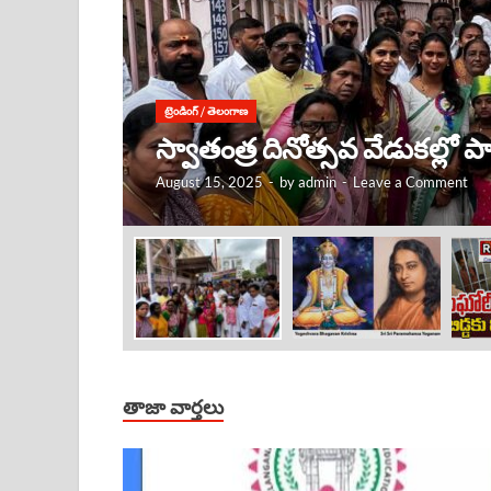
ట్రెండింగ్
/
తెలంగాణ
కృష్ణుడు ఎక్కడ ఉంటే, అక్కడే
August 15, 2025
-
by
admin
-
Leave a Comment
తాజా వార్తలు