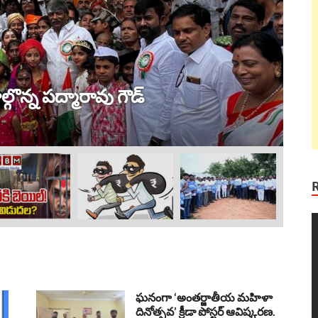
ట్ర
 విజయం !
ల
Au
V
P
ఘనంగా ‘అంతర్జాతీయ మహిళా
దినోత్సవ’ క్రీడా పోస్టర్ ఆవిష్కరణ.