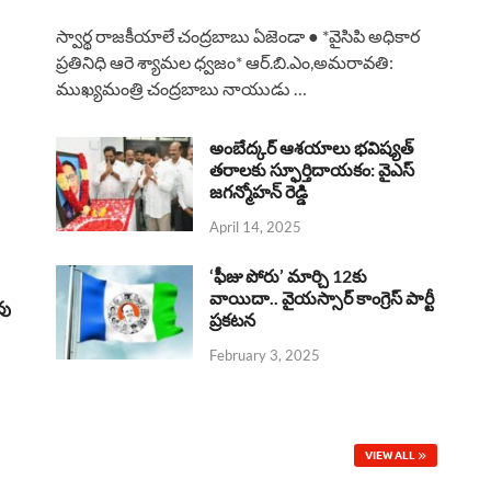
a
h
h
i
h
స్వార్థ రాజకీయాలే చంద్రబాబు ఏజెండా ● *వైసిపి అధికార
c
a
r
n
a
ప్రతినిధి ఆరె శ్యామల ధ్వజం* ఆర్.బి.ఎం,అమరావతి:
ముఖ్యమంత్రి చంద్రబాబు నాయుడు …
e
t
e
k
r
b
s
a
e
e
అంబేద్కర్ ఆశయాలు భవిష్యత్
o
A
తరాలకు స్ఫూర్తిదాయకం: వైఎస్
d
d
జగన్మోహన్ రెడ్డి
o
p
s
I
April 14, 2025
k
p
n
‘ఫీజు పోరు’ మార్చి 12కు
వాయిదా.. వైయస్సార్‌ కాంగ్రెస్‌ పార్టీ
వు
ప్రకటన
February 3, 2025
VIEW ALL