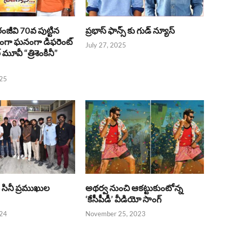
రంజీవి 70వ పుట్టిన
ప్రభాస్ ఫాన్స్ కు గుడ్ న్యూస్
భంగా ఘనంగా డిఫరెంట్
July 27, 2025
లర్ మూవీ “త్రిశెంకినీ”
025
పై సినీ ప్రముఖుల
అథర్వ నుంచి ఆకట్టుకుంటోన్న
‘కేసీపీడీ’ వీడియో సాంగ్
024
November 25, 2023