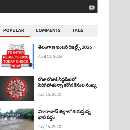
POPULAR
COMMENTS
TAGS
తెలంగాణ ఇంటర్ రిజల్ట్స్ 2026
April 11, 2026
రోజు రోజుకి సిద్దిపేటలో
పెరిగిపోతున్నా కరోన కేసుల సంఖ్య
July 15, 2020
వికారాబాద్ జిల్లాలో కురుస్తున్న
భారీ వర్షం
July 15, 2020