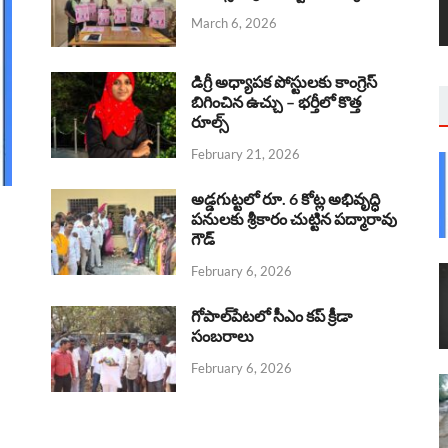
March 6, 2026
డిగ్రీ అధ్యాపక పోస్టులకు కాంగ్రెస్
బిగించిన ఉచ్చు – భర్తీలో కొత్త
రూల్స్
February 21, 2026
అడ్డగుట్టలో రూ. 6 కోట్ల అభివృద్ధి
పనులకు శ్రీకారం చుట్టిన పద్మారావు
గౌడ్
February 6, 2026
గోపాల్‌పేటలో సీఎం కప్ క్రీడా
సంబరాలు
February 6, 2026