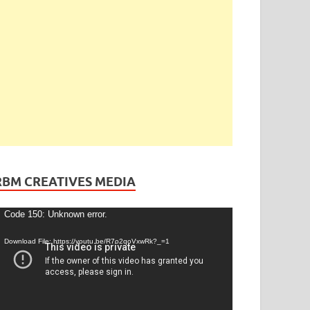
ెండింగ్
/
తెలంగాణ
ేడీ అఘోరీకి బెయిల్.. ఈరోజే విడుదల
gust 13, 2025
-
by
admin
-
Leave a Comment
RBM CREATIVES MEDIA
ideo
Code 150: Unknown error.
layer
Download File: https://youtu.be/R7o2qoVxwRk?_=1