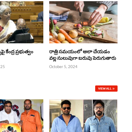
్‌పై కేంద్ర ప్రభుత్వం
రాత్రి సమయంలో ఆలా చేయడం
వల్ల సులువుగా బరువు పెరుగుతారు
025
October 5, 2024
VIEW ALL