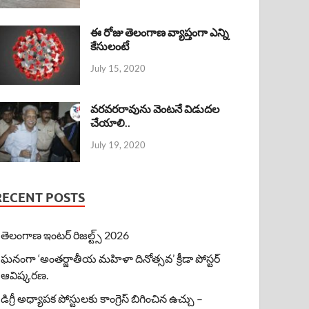
ఈ రోజు తెలంగాణ వ్యాప్తంగా ఎన్ని
కేసులంటే
July 15, 2020
వరవరరావును వెంటనే విడుదల
చేయాలి..
July 19, 2020
RECENT POSTS
తెలంగాణ ఇంటర్ రిజల్ట్స్ 2026
ఘనంగా ‘అంతర్జాతీయ మహిళా దినోత్సవ’ క్రీడా పోస్టర్
ఆవిష్కరణ.
డిగ్రీ అధ్యాపక పోస్టులకు కాంగ్రెస్ బిగించిన ఉచ్చు –