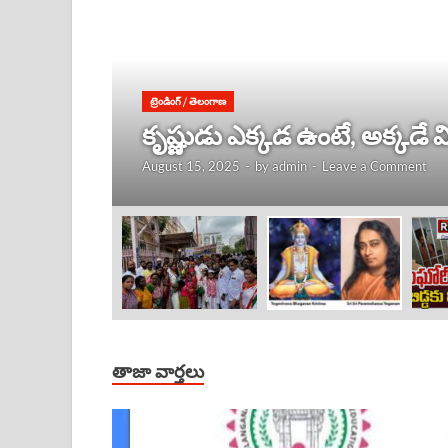
ట్రెండింగ్
/
తెలంగాణ
కృష్ణుడు ఎక్కడ ఉంటే, అక్కడే
August 15, 2025
-
by
admin
-
Leave a Comment
తాజా వార్తలు