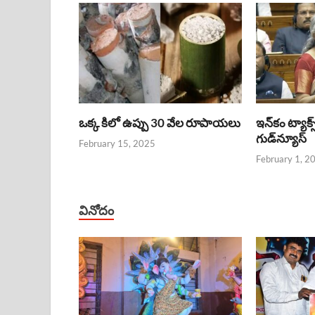
ఒక్క కిలో ఉప్పు 30 వేల రూపాయలు
ఇన్‌కం ట్యాక్స
గుడ్‌న్యూస్‌
February 15, 2025
February 1, 2
వినోదం