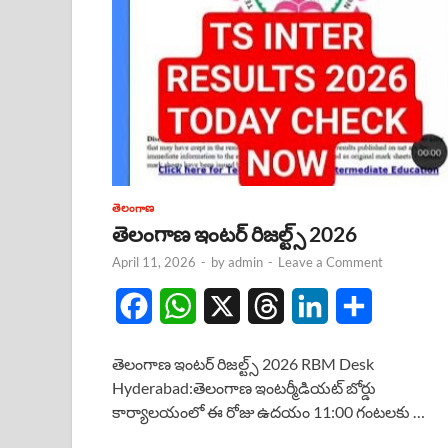
తెలంగాణ
తెలంగాణ ఇంటర్ రిజల్ట్స్ 2026
April 11, 2026
-
by
admin
-
Leave a Comment
F
W
X
T
L
S
a
h
h
i
h
తెలంగాణ ఇంటర్ రిజల్ట్స్ 2026 RBM Desk
c
a
r
n
a
Hyderabad:తెలంగాణ ఇంటర్మీడియట్ బోర్డు
కార్యాలయంలో ఈ రోజు ఉదయం 11:00 గంటలకు …
e
t
e
k
r