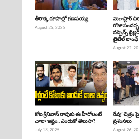
తీరొక్క రూపాల్లో గణపయ్య
మెగాస్టార్ చి
రోజు సందర్
August 25, 2025
సస్పెన్స్ థ్రిల్
టైటిల్ లాంఛ్
August 22, 2
కోట శ్రీనివాస్ రావుకు ఈ హీరోలంటే
రేవు’ చిత్రం 
చాలా ఇష్టం.. ఎందుకో తెలుసా?
ప్రశంసలు
July 13, 2025
August 26, 2