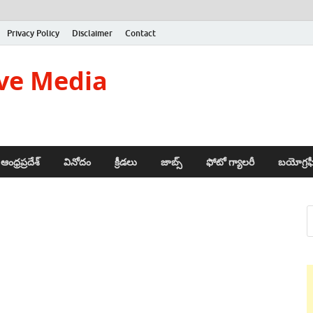
Privacy Policy
Disclaimer
Contact
ve Media
ఆంధ్రప్రదేశ్
వినోదం
క్రీడలు
జాబ్స్
ఫోటో గ్యాలరీ
బయోగ్రఫ