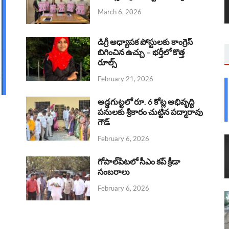
March 6, 2026
డిగ్రీ అధ్యాపక పోస్టులకు కాంగ్రెస్
బిగించిన ఉచ్చు – భర్తీలో కొత్త
రూల్స్
February 21, 2026
అడ్డగుట్టలో రూ. 6 కోట్ల అభివృద్ధి
పనులకు శ్రీకారం చుట్టిన పద్మారావు
గౌడ్
February 6, 2026
గోపాల్‌పేటలో సీఎం కప్ క్రీడా
సంబరాలు
February 6, 2026