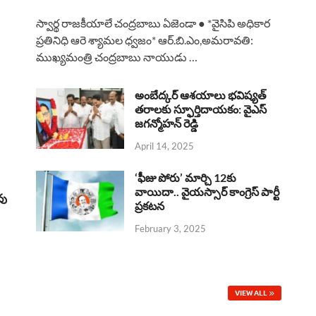
a
h
h
i
h
స్వార్థ రాజకీయాలే చంద్రబాబు ఏజెండా ● *వైసిపి అధికార
c
a
r
n
a
ప్రతినిధి ఆరె శ్యామల ధ్వజం* ఆర్.బి.ఎం,అమరావతి:
ముఖ్యమంత్రి చంద్రబాబు నాయుడు …
e
t
e
k
r
b
s
a
e
e
అంబేద్కర్ ఆశయాలు భవిష్యత్
o
A
తరాలకు స్ఫూర్తిదాయకం: వైఎస్
d
d
జగన్మోహన్ రెడ్డి
o
p
s
I
April 14, 2025
k
p
n
‘ఫీజు పోరు’ మార్చి 12కు
వాయిదా.. వైయస్సార్‌ కాంగ్రెస్‌ పార్టీ
వు
ప్రకటన
February 3, 2025
VIEW ALL