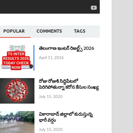
POPULAR
COMMENTS
TAGS
తెలంగాణ ఇంటర్ రిజల్ట్స్ 2026
April 11, 2026
రోజు రోజుకి సిద్దిపేటలో
పెరిగిపోతున్నా కరోన కేసుల సంఖ్య
July 15, 2020
వికారాబాద్ జిల్లాలో కురుస్తున్న
భారీ వర్షం
July 15, 2020