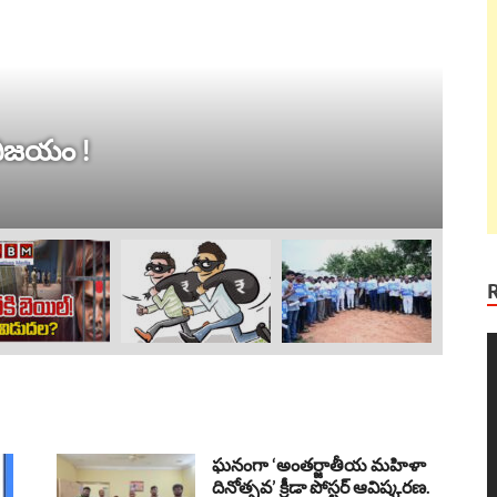
ట్ర
 విజయం !
ల
Au
V
P
ఘనంగా ‘అంతర్జాతీయ మహిళా
దినోత్సవ’ క్రీడా పోస్టర్ ఆవిష్కరణ.