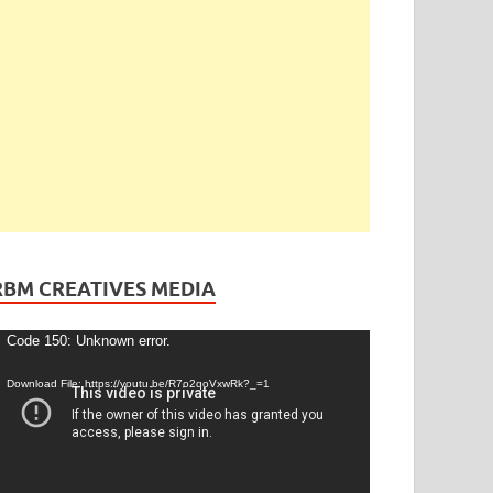
ెండింగ్
/
తెలంగాణ
ేడీ అఘోరీకి బెయిల్.. ఈరోజే విడుదల
gust 13, 2025
-
by
admin
-
Leave a Comment
RBM CREATIVES MEDIA
ideo
Code 150: Unknown error.
layer
Download File: https://youtu.be/R7o2qoVxwRk?_=1