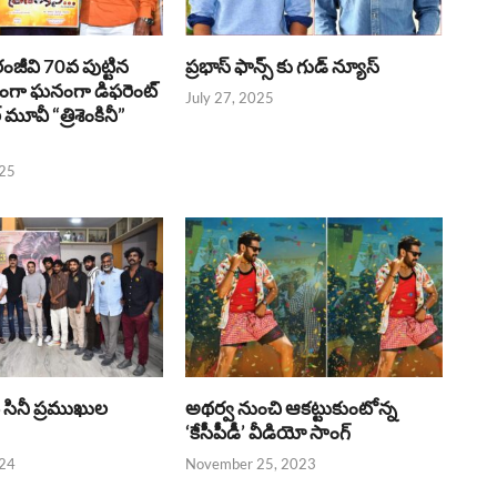
రంజీవి 70వ పుట్టిన
ప్రభాస్ ఫాన్స్ కు గుడ్ న్యూస్
భంగా ఘనంగా డిఫరెంట్
July 27, 2025
లర్ మూవీ “త్రిశెంకినీ”
025
పై సినీ ప్రముఖుల
అథర్వ నుంచి ఆకట్టుకుంటోన్న
‘కేసీపీడీ’ వీడియో సాంగ్
024
November 25, 2023