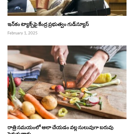
ఇన్‌కం ట్యాక్స్‌పై కేంద్ర ప్రభుత్వం గుడ్‌న్యూస్‌
February 1, 2025
రాత్రి సమయంలో ఆలా చేయడం వల్ల సులువుగా బరువు
పెరుగుతారు