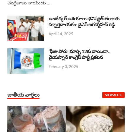
చంద్రబాబు నాయుడు …
e
t
e
k
r
b
s
a
e
e
అంబేద్కర్ ఆశయాలు భవిష్యత్ తరాలకు
o
A
స్ఫూర్తిదాయకం: వైఎస్ జగన్మోహన్ రెడ్డి
d
d
April 14, 2025
o
p
s
I
k
p
n
‘ఫీజు పోరు’ మార్చి 12కు వాయిదా..
వైయస్సార్‌ కాంగ్రెస్‌ పార్టీ ప్రకటన
February 3, 2025
జాతీయ వార్తలు
VIEW ALL