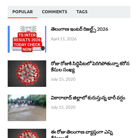
POPULAR
COMMENTS
TAGS
తెలంగాణ ఇంటర్ రిజల్ట్స్ 2026
April 11, 2026
రోజు రోజుకి సిద్దిపేటలో పెరిగిపోతున్నా కరోన
కేసుల సంఖ్య
July 15, 2020
వికారాబాద్ జిల్లాలో కురుస్తున్న భారీ వర్షం
July 15, 2020
ఈ రోజు తెలంగాణ వ్యాప్తంగా ఎన్ని
కేసులంటే