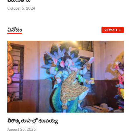
October 5, 2024
వినోదం
VIEW ALL
తీరొక్క రూపాల్లో గణపయ్య
August 25, 2025