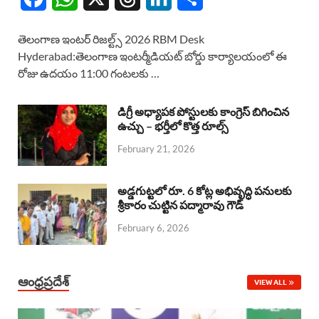
a
h
h
i
h
తెలంగాణ ఇంటర్ రిజల్ట్స్ 2026 RBM Desk
c
a
r
n
a
Hyderabad:తెలంగాణ ఇంటర్మీడియట్ బోర్డు కార్యాలయంలో ఈ
రోజు ఉదయం 11:00 గంటలకు …
e
t
e
k
r
b
s
a
e
e
డిగ్రీ అధ్యాపక పోస్టులకు కాంగ్రెస్ బిగించిన
o
A
ఉచ్చు – భర్తీలో కొత్త రూల్స్
d
d
February 21, 2026
o
p
s
I
k
p
n
అడ్డగుట్టలో రూ. 6 కోట్ల అభివృద్ధి పనులకు
శ్రీకారం చుట్టిన పద్మారావు గౌడ్
February 6, 2026
ఆంధ్రప్రదేశ్
VIEW ALL