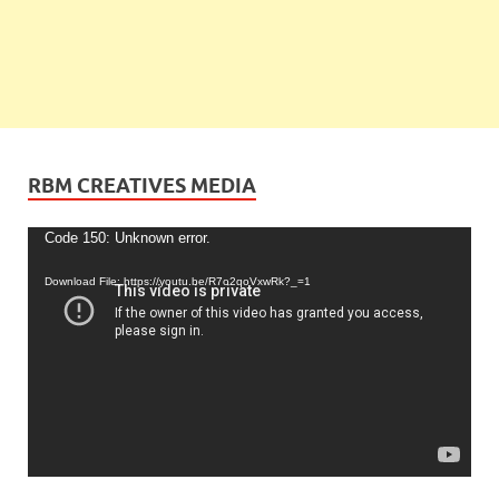
RBM CREATIVES MEDIA
Video
Code 150: Unknown error.
Player
Download File: https://youtu.be/R7o2qoVxwRk?_=1