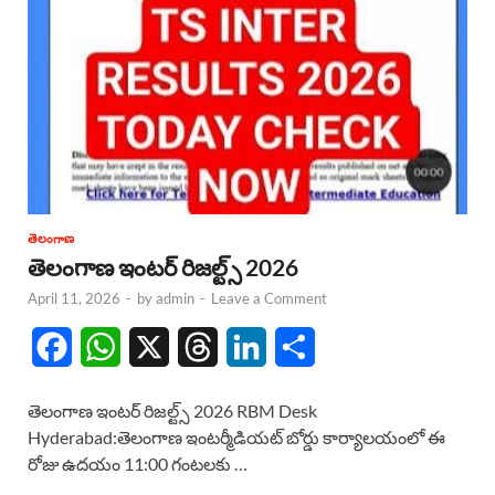
తెలంగాణ
తెలంగాణ ఇంటర్ రిజల్ట్స్ 2026
April 11, 2026
-
by
admin
-
Leave a Comment
F
W
X
T
L
S
a
h
h
i
h
తెలంగాణ ఇంటర్ రిజల్ట్స్ 2026 RBM Desk
c
a
r
n
a
Hyderabad:తెలంగాణ ఇంటర్మీడియట్ బోర్డు కార్యాలయంలో ఈ
రోజు ఉదయం 11:00 గంటలకు …
e
t
e
k
r