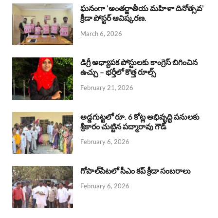
b
s
a
e
e
ఘనంగా ‘అంతర్జాతీయ మహిళా దినోత్సవ’
క్రీడా పోస్టర్ ఆవిష్కరణ.
o
A
d
d
March 6, 2026
o
p
s
I
k
p
n
డిగ్రీ అధ్యాపక పోస్టులకు కాంగ్రెస్ బిగించిన
ఉచ్చు – భర్తీలో కొత్త రూల్స్
February 21, 2026
అడ్డగుట్టలో రూ. 6 కోట్ల అభివృద్ధి పనులకు
శ్రీకారం చుట్టిన పద్మారావు గౌడ్
February 6, 2026
గోపాల్‌పేటలో సీఎం కప్ క్రీడా సంబరాలు
February 6, 2026