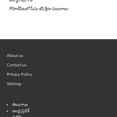
గోపాల్‌పేటలో సీఎం కప్ క్రీడా సంబరాలు
About us
Contact us
Privacy Policy
Sitemap
తెలంగాణ
ఆంధ్ర ప్రదేశ్
వినోదం