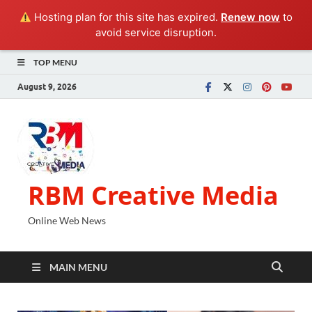
Hosting plan for this site has expired.
Renew now
to
avoid service disruption.
TOP MENU
August 9, 2026
RBM Creative Media
Online Web News
MAIN MENU