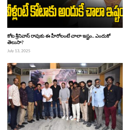
కోట శ్రీనివాస్ రావుకు ఈ హీరోలంటే చాలా ఇష్టం.. ఎందుకో
తెలుసా?
July 13, 2025