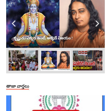
కృష్ణుడు ఎక్కడ ఉంటే, అక్కడే విజయం !
తాజా వార్తలు