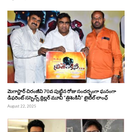
మెగాస్టార్ చిరంజీవి 70వ పుట్టిన రోజు సందర్భంగా ఘనంగా
డిఫరెంట్ సస్పెన్స్ థ్రిల్లర్ మూవీ “త్రిశెంకినీ” టైటిల్ లాంఛ్
August 22, 2025