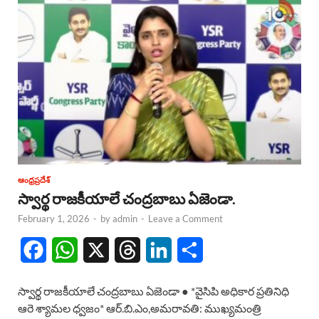
ఆంధ్రప్రదేశ్
స్వార్థ రాజకీయాలే చంద్రబాబు ఏజెండా.
February 1, 2026
-
by
admin
-
Leave a Comment
F
W
X
T
L
S
a
h
h
i
h
స్వార్థ రాజకీయాలే చంద్రబాబు ఏజెండా ● *వైసిపి అధికార ప్రతినిధి
c
a
r
n
a
ఆరె శ్యామల ధ్వజం* ఆర్.బి.ఎం,అమరావతి: ముఖ్యమంత్రి