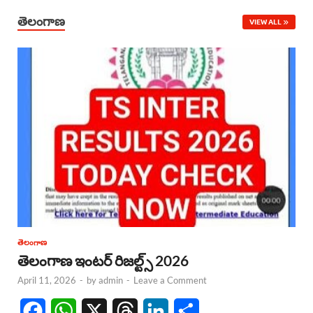
తెలంగాణ
VIEW ALL
తెలంగాణ
తెలంగాణ ఇంటర్ రిజల్ట్స్ 2026
April 11, 2026
-
by
admin
-
Leave a Comment
F
W
X
T
L
S