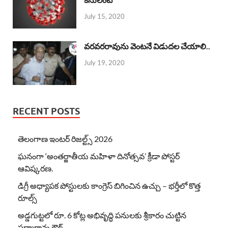
July 15, 2020
వరవరరావును వెంటనే విడుదల చేయాలి..
July 19, 2020
RECENT POSTS
తెలంగాణ ఇంటర్ రిజల్ట్స్ 2026
ఘనంగా ‘అంతర్జాతీయ మహిళా దినోత్సవ’ క్రీడా పోస్టర్
ఆవిష్కరణ.
డిగ్రీ అధ్యాపక పోస్టులకు కాంగ్రెస్ బిగించిన ఉచ్చు – భర్తీలో కొత్త
రూల్స్
అడ్డగుట్టలో రూ. 6 కోట్ల అభివృద్ధి పనులకు శ్రీకారం చుట్టిన
పద్మారావు గౌడ్