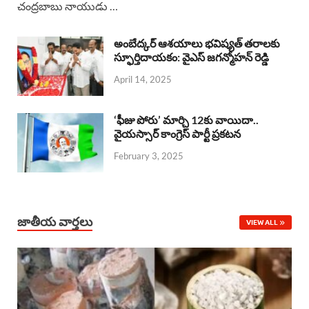
చంద్రబాబు నాయుడు …
e
t
e
k
r
b
s
a
e
e
అంబేద్కర్ ఆశయాలు భవిష్యత్ తరాలకు
o
A
స్ఫూర్తిదాయకం: వైఎస్ జగన్మోహన్ రెడ్డి
d
d
April 14, 2025
o
p
s
I
k
p
n
‘ఫీజు పోరు’ మార్చి 12కు వాయిదా..
వైయస్సార్‌ కాంగ్రెస్‌ పార్టీ ప్రకటన
February 3, 2025
జాతీయ వార్తలు
VIEW ALL