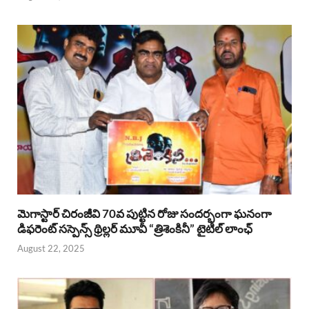
మెగాస్టార్ చిరంజీవి 70వ పుట్టిన రోజు సందర్భంగా ఘనంగా
డిఫరెంట్ సస్పెన్స్ థ్రిల్లర్ మూవీ “త్రిశెంకినీ” టైటిల్ లాంఛ్
August 22, 2025