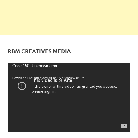
RBM CREATIVES MEDIA
Video
Code 150: Unknown error.
Player
Download File: https://youtu.be/R7o2qoVxwRk?_=1