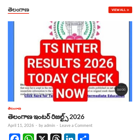
తెలంగాణ
VIEW ALL
తెలంగాణ
తెలంగాణ ఇంటర్ రిజల్ట్స్ 2026
April 11, 2026
-
by
admin
-
Leave a Comment
F
W
X
T
L
S