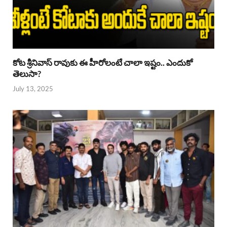
కోట శ్రీనివాస్ రావుకు ఈ హీరోలంటే చాలా ఇష్టం.. ఎందుకో
తెలుసా?
July 13, 2025