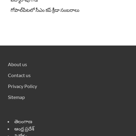
గోపాల్‌పేటలో సీఎం కప్ క్రీడా సంబరాలు
About us
Contact us
Privacy Policy
Sitemap
తెలంగాణ
ఆంధ్ర ప్రదేశ్
వినోదం