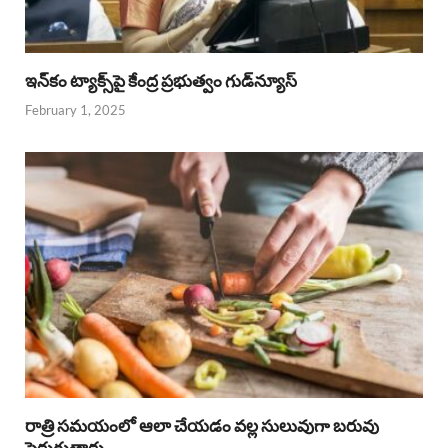
ఇన్‌కం ట్యాక్స్‌పై కేంద్ర ప్రభుత్వం గుడ్‌న్యూస్‌
February 1, 2025
రాత్రి సమయంలో ఆలా చేయడం వల్ల సులువుగా బరువు
పెరుగుతారు