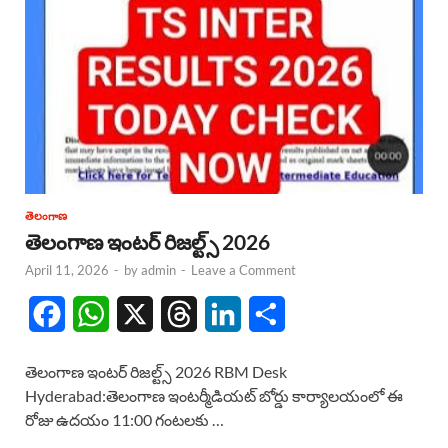
తెలంగాణ
తెలంగాణ ఇంటర్ రిజల్ట్స్ 2026
April 11, 2026
-
by
admin
-
Leave a Comment
F
W
X
T
L
S
a
h
h
i
h
తెలంగాణ ఇంటర్ రిజల్ట్స్ 2026 RBM Desk
c
a
r
n
a
Hyderabad:తెలంగాణ ఇంటర్మీడియట్ బోర్డు కార్యాలయంలో ఈ
రోజు ఉదయం 11:00 గంటలకు …
e
t
e
k
r