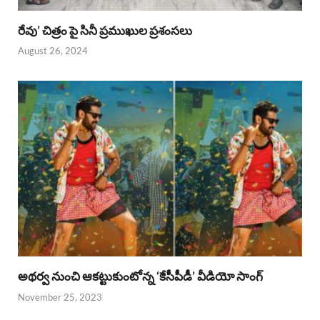
రేవు’ చిత్రం పై సినీ ప్రముఖుల ప్రశంసలు
August 26, 2024
అథర్వ నుంచి ఆకట్టుకుంటోన్న ‘కేసీపీడీ’ వీడియో సాంగ్
November 25, 2023