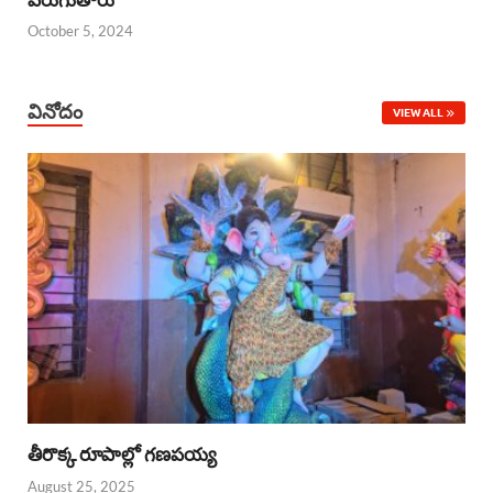
October 5, 2024
వినోదం
VIEW ALL
తీరొక్క రూపాల్లో గణపయ్య
August 25, 2025