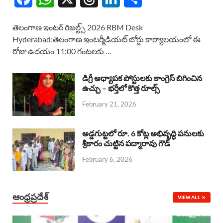
a
h
h
i
h
తెలంగాణ ఇంటర్ రిజల్ట్స్ 2026 RBM Desk
c
a
r
n
a
Hyderabad:తెలంగాణ ఇంటర్మీడియట్ బోర్డు కార్యాలయంలో ఈ
రోజు ఉదయం 11:00 గంటలకు …
e
t
e
k
r
b
s
a
e
e
డిగ్రీ అధ్యాపక పోస్టులకు కాంగ్రెస్ బిగించిన
o
A
ఉచ్చు – భర్తీలో కొత్త రూల్స్
d
d
February 21, 2026
o
p
s
I
k
p
n
అడ్డగుట్టలో రూ. 6 కోట్ల అభివృద్ధి పనులకు
శ్రీకారం చుట్టిన పద్మారావు గౌడ్
February 6, 2026
ఆంధ్రప్రదేశ్
VIEW ALL