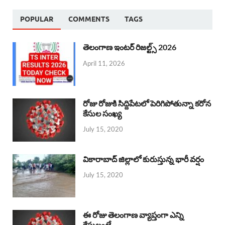
POPULAR
COMMENTS
TAGS
తెలంగాణ ఇంటర్ రిజల్ట్స్ 2026
April 11, 2026
రోజు రోజుకి సిద్దిపేటలో పెరిగిపోతున్నా కరోన
కేసుల సంఖ్య
July 15, 2020
వికారాబాద్ జిల్లాలో కురుస్తున్న భారీ వర్షం
July 15, 2020
ఈ రోజు తెలంగాణ వ్యాప్తంగా ఎన్ని
కేసులంటే