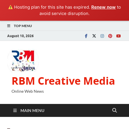
Hosting plan for this site has expired.
Renew now
to
avoid service disruption.
TOP MENU
August 10, 2026
RBM Creative Media
Online Web News
MAIN MENU