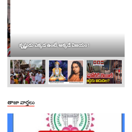
కృష్ణుడు ఎక్కడ ఉంటే, అక్కడే విజయం !
తాజా వార్తలు