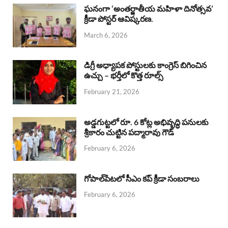
b
s
a
e
e
ఘనంగా ‘అంతర్జాతీయ మహిళా దినోత్సవ’
క్రీడా పోస్టర్ ఆవిష్కరణ.
o
A
d
d
March 6, 2026
o
p
s
I
k
p
n
డిగ్రీ అధ్యాపక పోస్టులకు కాంగ్రెస్ బిగించిన
ఉచ్చు – భర్తీలో కొత్త రూల్స్
February 21, 2026
అడ్డగుట్టలో రూ. 6 కోట్ల అభివృద్ధి పనులకు
శ్రీకారం చుట్టిన పద్మారావు గౌడ్
February 6, 2026
గోపాల్‌పేటలో సీఎం కప్ క్రీడా సంబరాలు
February 6, 2026