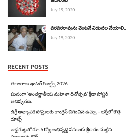
July 15, 2020
వరవరరావును వెంటనే విడుదల చేయాలి..
July 19, 2020
RECENT POSTS
తెలంగాణ ఇంటర్ రిజల్ట్స్ 2026
ఘనంగా ‘అంతర్జాతీయ మహిళా దినోత్సవ’ క్రీడా పోస్టర్
ఆవిష్కరణ.
డిగ్రీ అధ్యాపక పోస్టులకు కాంగ్రెస్ బిగించిన ఉచ్చు – భర్తీలో కొత్త
రూల్స్
అడ్డగుట్టలో రూ. 6 కోట్ల అభివృద్ధి పనులకు శ్రీకారం చుట్టిన
పద్మారావు గౌడ్