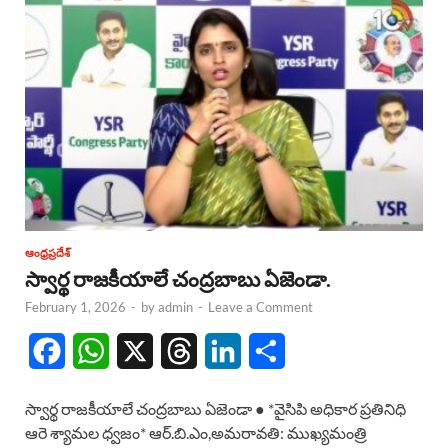
ఆంధ్రప్రదేశ్
స్వార్థ రాజకీయాలే చంద్రబాబు ఏజెండా.
February 1, 2026
-
by
admin
-
Leave a Comment
F
W
X
T
L
S
a
h
h
i
h
స్వార్థ రాజకీయాలే చంద్రబాబు ఏజెండా ● *వైసిపి అధికార ప్రతినిధి
c
a
r
n
a
ఆరె శ్యామల ధ్వజం* ఆర్.బి.ఎం,అమరావతి: ముఖ్యమంత్రి