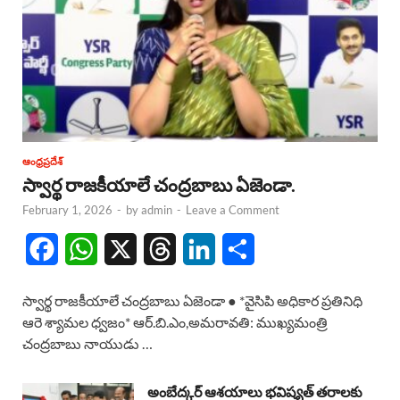
ఆంధ్రప్రదేశ్
స్వార్థ రాజకీయాలే చంద్రబాబు ఏజెండా.
February 1, 2026
-
by
admin
-
Leave a Comment
F
W
X
T
L
S
a
h
h
i
h
స్వార్థ రాజకీయాలే చంద్రబాబు ఏజెండా ● *వైసిపి అధికార ప్రతినిధి
c
a
r
n
a
ఆరె శ్యామల ధ్వజం* ఆర్.బి.ఎం,అమరావతి: ముఖ్యమంత్రి
చంద్రబాబు నాయుడు …
e
t
e
k
r
b
s
a
e
e
అంబేద్కర్ ఆశయాలు భవిష్యత్ తరాలకు