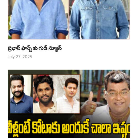
ప్రభాస్ ఫాన్స్ కు గుడ్ న్యూస్
July 27, 2025