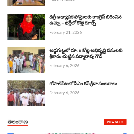
o
p
s
I
k
p
n
డిగ్రీ అధ్యాపక పోస్టులకు కాంగ్రెస్ బిగించిన
ఉచ్చు – భర్తీలో కొత్త రూల్స్
February 21, 2026
అడ్డగుట్టలో రూ. 6 కోట్ల అభివృద్ధి పనులకు
శ్రీకారం చుట్టిన పద్మారావు గౌడ్
February 6, 2026
గోపాల్‌పేటలో సీఎం కప్ క్రీడా సంబరాలు
February 6, 2026
తెలంగాణ
VIEW ALL