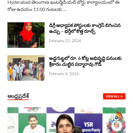
Hyderabad:తెలంగాణ ఇంటర్మీడియట్ బోర్డు కార్యాలయంలో ఈ
రోజు ఉదయం 11:00 గంటలకు …
e
t
e
k
r
b
s
a
e
e
డిగ్రీ అధ్యాపక పోస్టులకు కాంగ్రెస్ బిగించిన
o
A
ఉచ్చు – భర్తీలో కొత్త రూల్స్
d
d
February 21, 2026
o
p
s
I
k
p
n
అడ్డగుట్టలో రూ. 6 కోట్ల అభివృద్ధి పనులకు
శ్రీకారం చుట్టిన పద్మారావు గౌడ్
February 6, 2026
ఆంధ్రప్రదేశ్
VIEW ALL