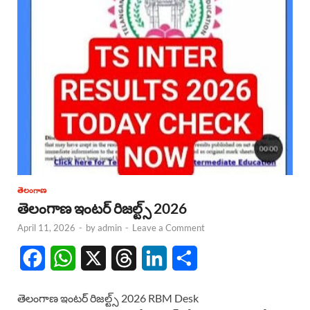
తెలంగాణ
తెలంగాణ ఇంటర్ రిజల్ట్స్ 2026
April 11, 2026
-
by
admin
-
Leave a Comment
F
W
X
T
L
S
a
h
h
i
h
తెలంగాణ ఇంటర్ రిజల్ట్స్ 2026 RBM Desk
c
a
r
n
a