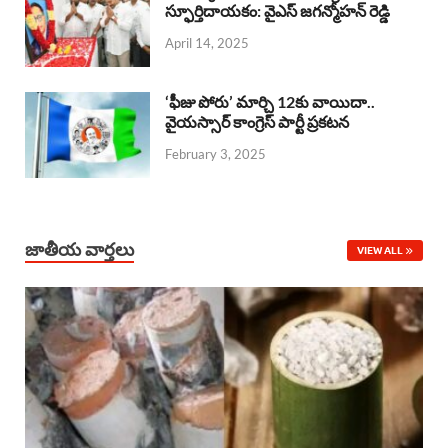
o
A
స్ఫూర్తిదాయకం: వైఎస్ జగన్మోహన్ రెడ్డి
d
d
April 14, 2025
o
p
s
I
k
p
n
‘ఫీజు పోరు’ మార్చి 12కు వాయిదా..
వైయస్సార్‌ కాంగ్రెస్‌ పార్టీ ప్రకటన
February 3, 2025
జాతీయ వార్తలు
VIEW ALL