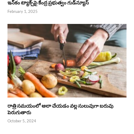
ఇన్‌కం ట్యాక్స్‌పై కేంద్ర ప్రభుత్వం గుడ్‌న్యూస్‌
February 1, 2025
రాత్రి సమయంలో ఆలా చేయడం వల్ల సులువుగా బరువు
పెరుగుతారు
October 5, 2024