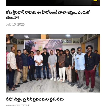
కోట శ్రీనివాస్ రావుకు ఈ హీరోలంటే చాలా ఇష్టం.. ఎందుకో
తెలుసా?
July 13, 2025
రేవు’ చిత్రం పై సినీ ప్రముఖుల ప్రశంసలు
August 26, 2024