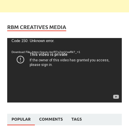
RBM CREATIVES MEDIA
Video
Code 150: Unknown error.
Player
Download File: https://youtu.be/R7o2qoVxwRk?_=1
POPULAR
COMMENTS
TAGS