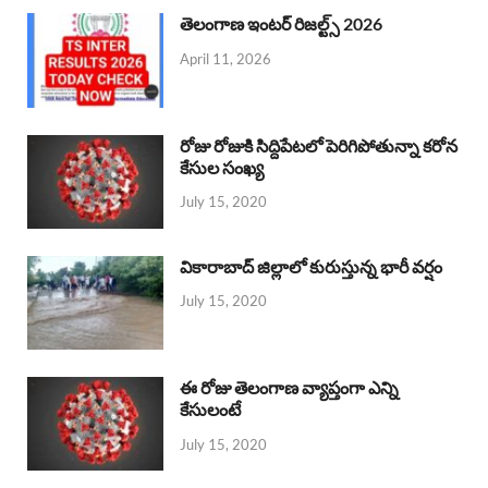
తెలంగాణ ఇంటర్ రిజల్ట్స్ 2026
April 11, 2026
రోజు రోజుకి సిద్దిపేటలో పెరిగిపోతున్నా కరోన
కేసుల సంఖ్య
July 15, 2020
వికారాబాద్ జిల్లాలో కురుస్తున్న భారీ వర్షం
July 15, 2020
ఈ రోజు తెలంగాణ వ్యాప్తంగా ఎన్ని
కేసులంటే
July 15, 2020