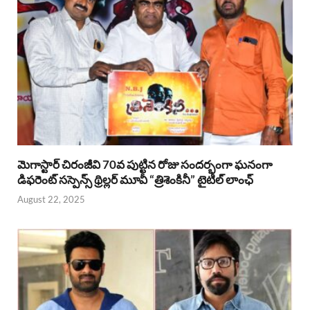
మెగాస్టార్ చిరంజీవి 70వ పుట్టిన రోజు సందర్భంగా ఘనంగా
డిఫరెంట్ సస్పెన్స్ థ్రిల్లర్ మూవీ “త్రిశెంకినీ” టైటిల్ లాంఛ్
August 22, 2025