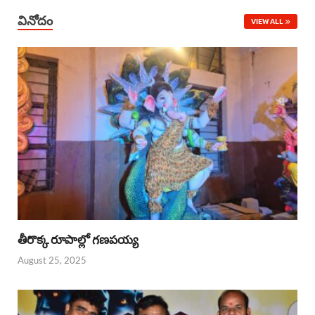
వినోదం
VIEW ALL
తీరొక్క రూపాల్లో గణపయ్య
August 25, 2025