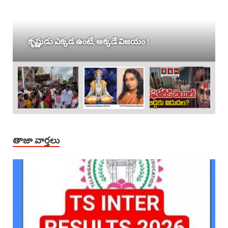
కృష్ణుడు ఎక్కడ ఉంటే, అక్కడే విజయం !
తాజా వార్తలు