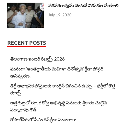
వరవరరావును వెంటనే విడుదల చేయాలి..
July 19, 2020
RECENT POSTS
తెలంగాణ ఇంటర్ రిజల్ట్స్ 2026
ఘనంగా ‘అంతర్జాతీయ మహిళా దినోత్సవ’ క్రీడా పోస్టర్
ఆవిష్కరణ.
డిగ్రీ అధ్యాపక పోస్టులకు కాంగ్రెస్ బిగించిన ఉచ్చు – భర్తీలో కొత్త
రూల్స్
అడ్డగుట్టలో రూ. 6 కోట్ల అభివృద్ధి పనులకు శ్రీకారం చుట్టిన
పద్మారావు గౌడ్
గోపాల్‌పేటలో సీఎం కప్ క్రీడా సంబరాలు