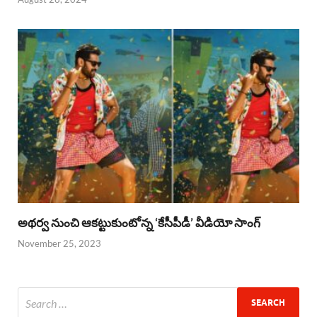
అథర్వ నుంచి ఆకట్టుకుంటోన్న ‘కేసీపీడీ’ వీడియో సాంగ్
November 25, 2023