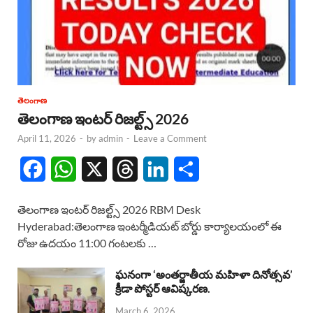
తెలంగాణ
తెలంగాణ ఇంటర్ రిజల్ట్స్ 2026
April 11, 2026
-
by
admin
-
Leave a Comment
F
W
X
T
L
S
a
h
h
i
h
తెలంగాణ ఇంటర్ రిజల్ట్స్ 2026 RBM Desk
c
a
r
n
a
Hyderabad:తెలంగాణ ఇంటర్మీడియట్ బోర్డు కార్యాలయంలో ఈ
రోజు ఉదయం 11:00 గంటలకు …
e
t
e
k
r
b
s
a
e
e
ఘనంగా ‘అంతర్జాతీయ మహిళా దినోత్సవ’
క్రీడా పోస్టర్ ఆవిష్కరణ.
o
A
d
d
March 6, 2026