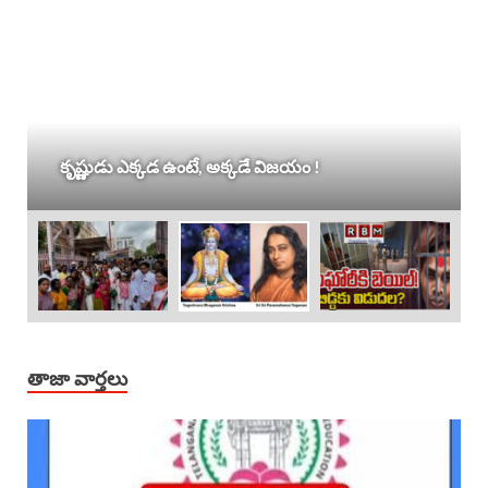
కృష్ణుడు ఎక్కడ ఉంటే, అక్కడే విజయం !
తాజా వార్తలు