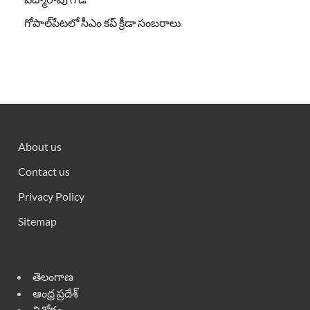
గోపాల్‌పేటలో సీఎం కప్ క్రీడా సంబరాలు
About us
Contact us
Privacy Policy
Sitemap
తెలంగాణ
ఆంధ్ర ప్రదేశ్
వినోదం