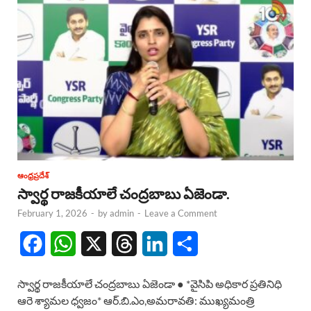
ఆంధ్రప్రదేశ్
స్వార్థ రాజకీయాలే చంద్రబాబు ఏజెండా.
February 1, 2026
-
by
admin
-
Leave a Comment
F
W
X
T
L
S
a
h
h
i
h
స్వార్థ రాజకీయాలే చంద్రబాబు ఏజెండా ● *వైసిపి అధికార ప్రతినిధి
c
a
r
n
a
ఆరె శ్యామల ధ్వజం* ఆర్.బి.ఎం,అమరావతి: ముఖ్యమంత్రి