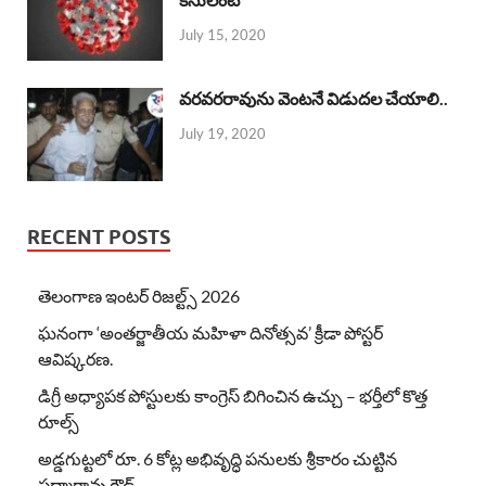
July 15, 2020
వరవరరావును వెంటనే విడుదల చేయాలి..
July 19, 2020
RECENT POSTS
తెలంగాణ ఇంటర్ రిజల్ట్స్ 2026
ఘనంగా ‘అంతర్జాతీయ మహిళా దినోత్సవ’ క్రీడా పోస్టర్
ఆవిష్కరణ.
డిగ్రీ అధ్యాపక పోస్టులకు కాంగ్రెస్ బిగించిన ఉచ్చు – భర్తీలో కొత్త
రూల్స్
అడ్డగుట్టలో రూ. 6 కోట్ల అభివృద్ధి పనులకు శ్రీకారం చుట్టిన
పద్మారావు గౌడ్