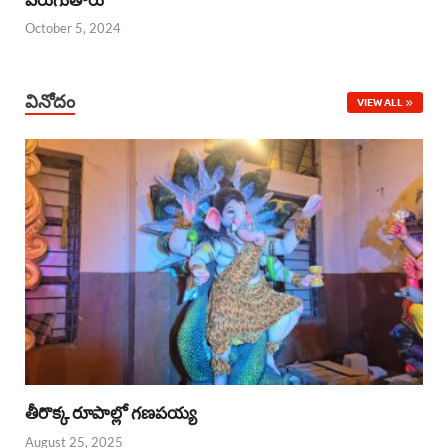
October 5, 2024
వినోదం
VIEW ALL
తీరొక్క రూపాల్లో గణపయ్య
August 25, 2025