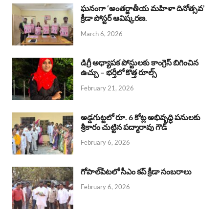
b
s
a
e
e
ఘనంగా ‘అంతర్జాతీయ మహిళా దినోత్సవ’
క్రీడా పోస్టర్ ఆవిష్కరణ.
o
A
d
d
March 6, 2026
o
p
s
I
k
p
n
డిగ్రీ అధ్యాపక పోస్టులకు కాంగ్రెస్ బిగించిన
ఉచ్చు – భర్తీలో కొత్త రూల్స్
February 21, 2026
అడ్డగుట్టలో రూ. 6 కోట్ల అభివృద్ధి పనులకు
శ్రీకారం చుట్టిన పద్మారావు గౌడ్
February 6, 2026
గోపాల్‌పేటలో సీఎం కప్ క్రీడా సంబరాలు
February 6, 2026