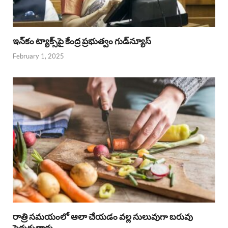
ఇన్‌కం ట్యాక్స్‌పై కేంద్ర ప్రభుత్వం గుడ్‌న్యూస్‌
February 1, 2025
రాత్రి సమయంలో ఆలా చేయడం వల్ల సులువుగా బరువు
పెరుగుతారు