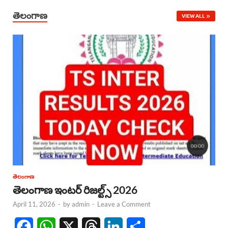
తెలంగాణ
VIEW ALL
తెలంగాణ
తెలంగాణ ఇంటర్ రిజల్ట్స్ 2026
April 11, 2026
-
by
admin
-
Leave a Comment
F
W
X
T
L
S