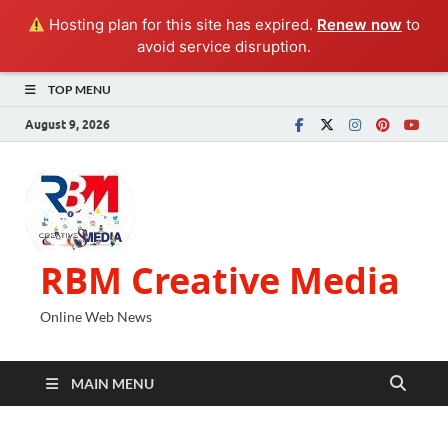
Hosting plan for this site has expired.
Renew now
to
avoid service disruption.
TOP MENU
August 9, 2026
RBM Creative Media
Online Web News
MAIN MENU