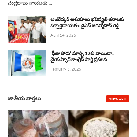
చంద్రబాబు నాయుడు …
e
t
e
k
r
b
s
a
e
e
అంబేద్కర్ ఆశయాలు భవిష్యత్ తరాలకు
o
A
స్ఫూర్తిదాయకం: వైఎస్ జగన్మోహన్ రెడ్డి
d
d
April 14, 2025
o
p
s
I
k
p
n
‘ఫీజు పోరు’ మార్చి 12కు వాయిదా..
వైయస్సార్‌ కాంగ్రెస్‌ పార్టీ ప్రకటన
February 3, 2025
జాతీయ వార్తలు
VIEW ALL