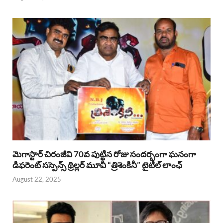
మెగాస్టార్ చిరంజీవి 70వ పుట్టిన రోజు సందర్భంగా ఘనంగా
డిఫరెంట్ సస్పెన్స్ థ్రిల్లర్ మూవీ “త్రిశెంకినీ” టైటిల్ లాంఛ్
August 22, 2025