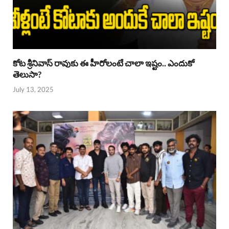
కోట శ్రీనివాస్ రావుకు ఈ హీరోలంటే చాలా ఇష్టం.. ఎందుకో
తెలుసా?
July 13, 2025