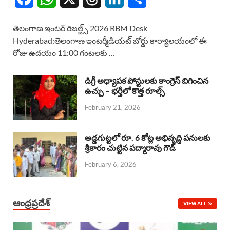
a
h
h
i
h
తెలంగాణ ఇంటర్ రిజల్ట్స్ 2026 RBM Desk
c
a
r
n
a
Hyderabad:తెలంగాణ ఇంటర్మీడియట్ బోర్డు కార్యాలయంలో ఈ
రోజు ఉదయం 11:00 గంటలకు …
e
t
e
k
r
b
s
a
e
e
డిగ్రీ అధ్యాపక పోస్టులకు కాంగ్రెస్ బిగించిన
o
A
ఉచ్చు – భర్తీలో కొత్త రూల్స్
d
d
February 21, 2026
o
p
s
I
k
p
n
అడ్డగుట్టలో రూ. 6 కోట్ల అభివృద్ధి పనులకు
శ్రీకారం చుట్టిన పద్మారావు గౌడ్
February 6, 2026
ఆంధ్రప్రదేశ్
VIEW ALL