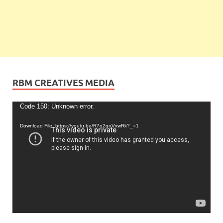
RBM CREATIVES MEDIA
Video
Code 150: Unknown error.
Player
Download File: https://youtu.be/R7o2qoVxwRk?_=1