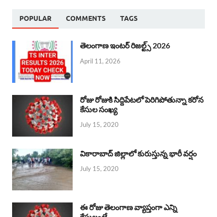
POPULAR
COMMENTS
TAGS
తెలంగాణ ఇంటర్ రిజల్ట్స్ 2026
April 11, 2026
రోజు రోజుకి సిద్దిపేటలో పెరిగిపోతున్నా కరోన
కేసుల సంఖ్య
July 15, 2020
వికారాబాద్ జిల్లాలో కురుస్తున్న భారీ వర్షం
July 15, 2020
ఈ రోజు తెలంగాణ వ్యాప్తంగా ఎన్ని
కేసులంటే