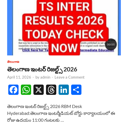
తెలంగాణ
తెలంగాణ ఇంటర్ రిజల్ట్స్ 2026
April 11, 2026
-
by
admin
-
Leave a Comment
F
W
X
T
L
S
a
h
h
i
h
తెలంగాణ ఇంటర్ రిజల్ట్స్ 2026 RBM Desk
c
a
r
n
a
Hyderabad:తెలంగాణ ఇంటర్మీడియట్ బోర్డు కార్యాలయంలో ఈ
రోజు ఉదయం 11:00 గంటలకు …
e
t
e
k
r