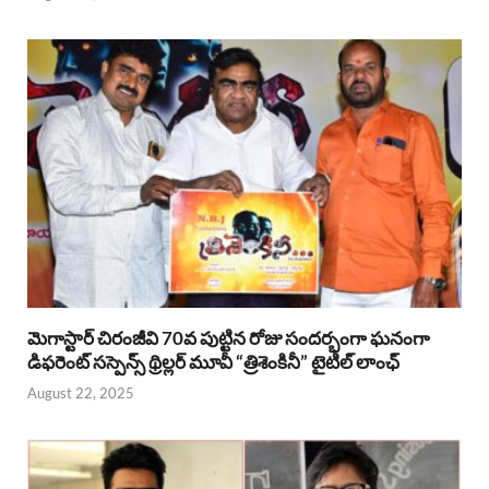
మెగాస్టార్ చిరంజీవి 70వ పుట్టిన రోజు సందర్భంగా ఘనంగా
డిఫరెంట్ సస్పెన్స్ థ్రిల్లర్ మూవీ “త్రిశెంకినీ” టైటిల్ లాంఛ్
August 22, 2025