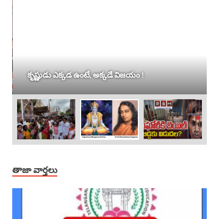
కృష్ణుడు ఎక్కడ ఉంటే, అక్కడే విజయం !
తాజా వార్తలు