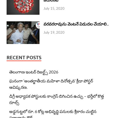
July 15, 2020
వరవరరావును వెంటనే విడుదల చేయాలి..
July 19, 2020
RECENT POSTS
తెలంగాణ ఇంటర్ రిజల్ట్స్ 2026
ఘనంగా ‘అంతర్జాతీయ మహిళా దినోత్సవ’ క్రీడా పోస్టర్
ఆవిష్కరణ.
డిగ్రీ అధ్యాపక పోస్టులకు కాంగ్రెస్ బిగించిన ఉచ్చు – భర్తీలో కొత్త
రూల్స్
అడ్డగుట్టలో రూ. 6 కోట్ల అభివృద్ధి పనులకు శ్రీకారం చుట్టిన
పద్మారావు గౌడ్