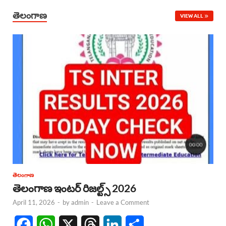
తెలంగాణ
VIEW ALL
తెలంగాణ
తెలంగాణ ఇంటర్ రిజల్ట్స్ 2026
April 11, 2026
-
by
admin
-
Leave a Comment
F
W
X
T
L
S