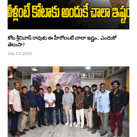
కోట శ్రీనివాస్ రావుకు ఈ హీరోలంటే చాలా ఇష్టం.. ఎందుకో
తెలుసా?
July 13, 2025