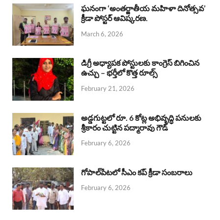
b
s
a
e
e
ఘనంగా ‘అంతర్జాతీయ మహిళా దినోత్సవ’
క్రీడా పోస్టర్ ఆవిష్కరణ.
o
A
d
d
March 6, 2026
o
p
s
I
k
p
n
డిగ్రీ అధ్యాపక పోస్టులకు కాంగ్రెస్ బిగించిన
ఉచ్చు – భర్తీలో కొత్త రూల్స్
February 21, 2026
అడ్డగుట్టలో రూ. 6 కోట్ల అభివృద్ధి పనులకు
శ్రీకారం చుట్టిన పద్మారావు గౌడ్
February 6, 2026
గోపాల్‌పేటలో సీఎం కప్ క్రీడా సంబరాలు
February 6, 2026