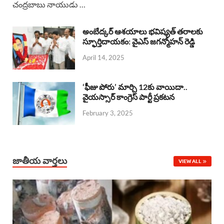
చంద్రబాబు నాయుడు …
e
t
e
k
r
b
s
a
e
e
అంబేద్కర్ ఆశయాలు భవిష్యత్ తరాలకు
o
A
స్ఫూర్తిదాయకం: వైఎస్ జగన్మోహన్ రెడ్డి
d
d
April 14, 2025
o
p
s
I
k
p
n
‘ఫీజు పోరు’ మార్చి 12కు వాయిదా..
వైయస్సార్‌ కాంగ్రెస్‌ పార్టీ ప్రకటన
February 3, 2025
జాతీయ వార్తలు
VIEW ALL