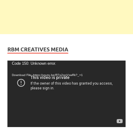
RBM CREATIVES MEDIA
Video
Code 150: Unknown error.
Player
Download File: https://youtu.be/R7o2qoVxwRk?_=1