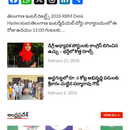
a
h
h
i
h
తెలంగాణ ఇంటర్ రిజల్ట్స్ 2026 RBM Desk
c
a
r
n
a
Hyderabad:తెలంగాణ ఇంటర్మీడియట్ బోర్డు కార్యాలయంలో ఈ
రోజు ఉదయం 11:00 గంటలకు …
e
t
e
k
r
b
s
a
e
e
డిగ్రీ అధ్యాపక పోస్టులకు కాంగ్రెస్ బిగించిన
o
A
ఉచ్చు – భర్తీలో కొత్త రూల్స్
d
d
February 21, 2026
o
p
s
I
k
p
n
అడ్డగుట్టలో రూ. 6 కోట్ల అభివృద్ధి పనులకు
శ్రీకారం చుట్టిన పద్మారావు గౌడ్
February 6, 2026
ఆంధ్రప్రదేశ్
VIEW ALL