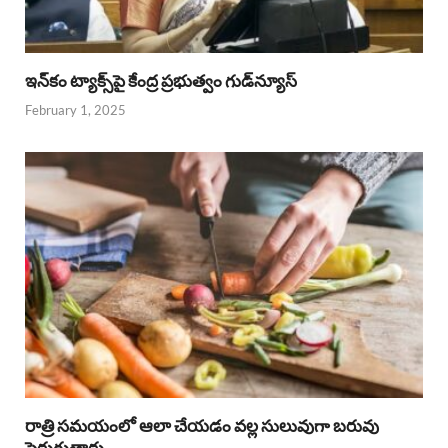
ఇన్‌కం ట్యాక్స్‌పై కేంద్ర ప్రభుత్వం గుడ్‌న్యూస్‌
February 1, 2025
రాత్రి సమయంలో ఆలా చేయడం వల్ల సులువుగా బరువు
పెరుగుతారు