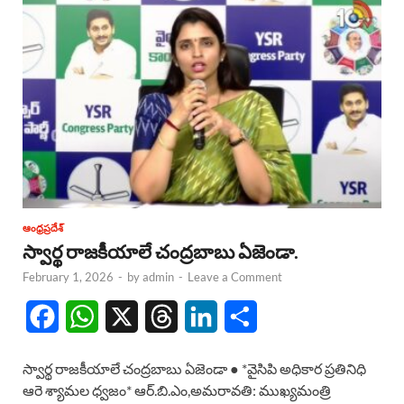
ఆంధ్రప్రదేశ్
స్వార్థ రాజకీయాలే చంద్రబాబు ఏజెండా.
February 1, 2026
-
by
admin
-
Leave a Comment
F
W
X
T
L
S
a
h
h
i
h
స్వార్థ రాజకీయాలే చంద్రబాబు ఏజెండా ● *వైసిపి అధికార ప్రతినిధి
c
a
r
n
a
ఆరె శ్యామల ధ్వజం* ఆర్.బి.ఎం,అమరావతి: ముఖ్యమంత్రి