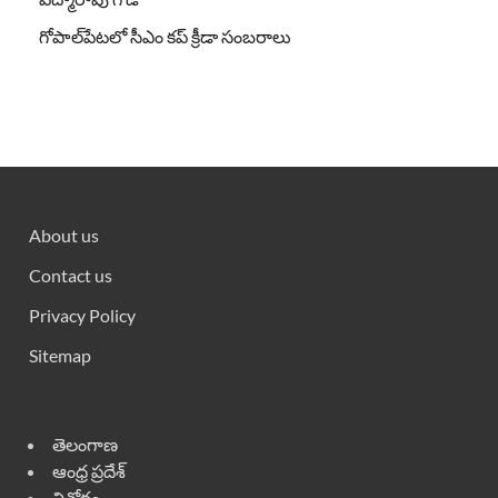
గోపాల్‌పేటలో సీఎం కప్ క్రీడా సంబరాలు
About us
Contact us
Privacy Policy
Sitemap
తెలంగాణ
ఆంధ్ర ప్రదేశ్
వినోదం