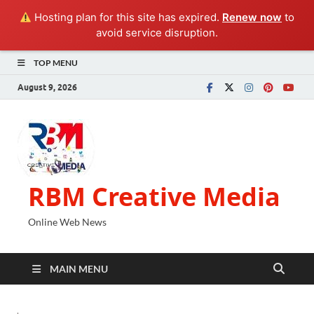
Hosting plan for this site has expired.
Renew now
to
avoid service disruption.
TOP MENU
August 9, 2026
RBM Creative Media
Online Web News
MAIN MENU