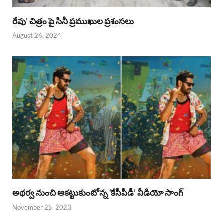
రేవు’ చిత్రం పై సినీ ప్రముఖుల ప్రశంసలు
August 26, 2024
అథర్వ నుంచి ఆకట్టుకుంటోన్న ‘కేసీపీడీ’ వీడియో సాంగ్
November 25, 2023