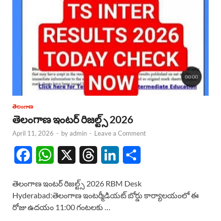
తెలంగాణ
తెలంగాణ ఇంటర్ రిజల్ట్స్ 2026
April 11, 2026
-
by
admin
-
Leave a Comment
F
W
X
T
L
S
a
h
h
i
h
తెలంగాణ ఇంటర్ రిజల్ట్స్ 2026 RBM Desk
c
a
r
n
a
Hyderabad:తెలంగాణ ఇంటర్మీడియట్ బోర్డు కార్యాలయంలో ఈ
రోజు ఉదయం 11:00 గంటలకు …
e
t
e
k
r