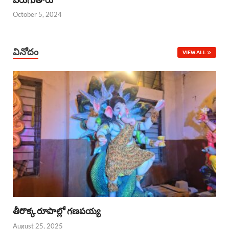
October 5, 2024
వినోదం
VIEW ALL
తీరొక్క రూపాల్లో గణపయ్య
August 25, 2025