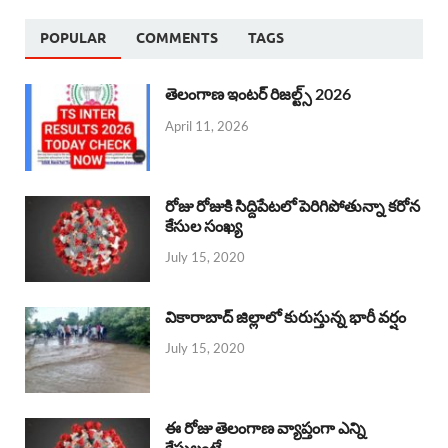
POPULAR
COMMENTS
TAGS
తెలంగాణ ఇంటర్ రిజల్ట్స్ 2026
April 11, 2026
రోజు రోజుకి సిద్దిపేటలో పెరిగిపోతున్నా కరోన
కేసుల సంఖ్య
July 15, 2020
వికారాబాద్ జిల్లాలో కురుస్తున్న భారీ వర్షం
July 15, 2020
ఈ రోజు తెలంగాణ వ్యాప్తంగా ఎన్ని
కేసులంటే