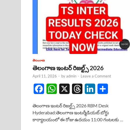
తెలంగాణ
తెలంగాణ ఇంటర్ రిజల్ట్స్ 2026
April 11, 2026
-
by
admin
-
Leave a Comment
F
W
X
T
L
S
a
h
h
i
h
తెలంగాణ ఇంటర్ రిజల్ట్స్ 2026 RBM Desk
c
a
r
n
a
Hyderabad:తెలంగాణ ఇంటర్మీడియట్ బోర్డు
కార్యాలయంలో ఈ రోజు ఉదయం 11:00 గంటలకు …
e
t
e
k
r