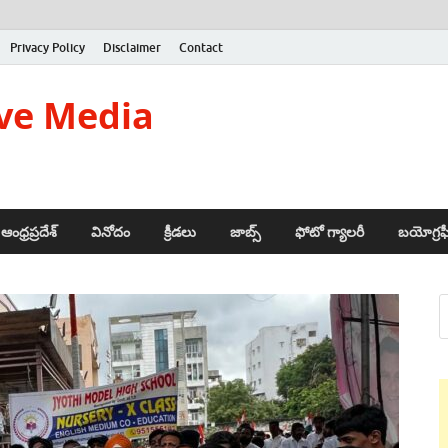
Privacy Policy
Disclaimer
Contact
ve Media
ఆంధ్రప్రదేశ్
వినోదం
క్రీడలు
జాబ్స్
ఫోటో గ్యాలరీ
బయోగ్రఫ