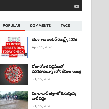
POPULAR
COMMENTS
TAGS
తెలంగాణ ఇంటర్ రిజల్ట్స్ 2026
April 11, 2026
రోజు రోజుకి సిద్దిపేటలో
పెరిగిపోతున్నా కరోన కేసుల సంఖ్య
July 15, 2020
వికారాబాద్ జిల్లాలో కురుస్తున్న
భారీ వర్షం
July 15, 2020