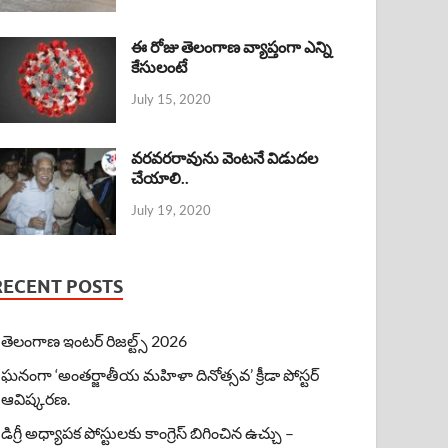
ఈ రోజు తెలంగాణ వ్యాప్తంగా ఎన్ని
కేసులంటే
July 15, 2020
వరవరరావును వెంటనే విడుదల
చేయాలి..
July 19, 2020
RECENT POSTS
తెలంగాణ ఇంటర్ రిజల్ట్స్ 2026
ఘనంగా ‘అంతర్జాతీయ మహిళా దినోత్సవ’ క్రీడా పోస్టర్
ఆవిష్కరణ.
డిగ్రీ అధ్యాపక పోస్టులకు కాంగ్రెస్ బిగించిన ఉచ్చు –