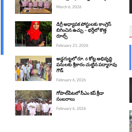
March 6, 2026
డిగ్రీ అధ్యాపక పోస్టులకు కాంగ్రెస్
బిగించిన ఉచ్చు – భర్తీలో కొత్త
రూల్స్
February 21, 2026
అడ్డగుట్టలో రూ. 6 కోట్ల అభివృద్ధి
పనులకు శ్రీకారం చుట్టిన పద్మారావు
గౌడ్
February 6, 2026
గోపాల్‌పేటలో సీఎం కప్ క్రీడా
సంబరాలు
February 6, 2026