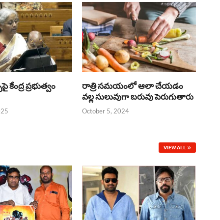
్‌పై కేంద్ర ప్రభుత్వం
రాత్రి సమయంలో ఆలా చేయడం
వల్ల సులువుగా బరువు పెరుగుతారు
025
October 5, 2024
VIEW ALL