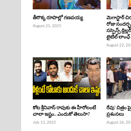
తీరొక్క రూపాల్లో గణపయ్య
మెగాస్టార్ చి
రోజు సందర్
August 25, 2025
సస్పెన్స్ థ్రిల్
టైటిల్ లాంఛ్
August 22, 2
కోట శ్రీనివాస్ రావుకు ఈ హీరోలంటే
రేవు’ చిత్రం 
చాలా ఇష్టం.. ఎందుకో తెలుసా?
ప్రశంసలు
July 13, 2025
August 26, 2