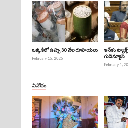
ఒక్క కిలో ఉప్పు 30 వేల రూపాయలు
ఇన్‌కం ట్యాక్స
గుడ్‌న్యూస్‌
February 15, 2025
February 1, 2
వినోదం