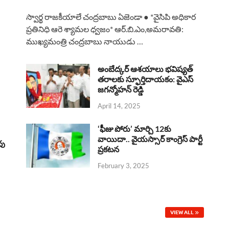
a
h
h
i
h
స్వార్థ రాజకీయాలే చంద్రబాబు ఏజెండా ● *వైసిపి అధికార
c
a
r
n
a
ప్రతినిధి ఆరె శ్యామల ధ్వజం* ఆర్.బి.ఎం,అమరావతి:
ముఖ్యమంత్రి చంద్రబాబు నాయుడు …
e
t
e
k
r
b
s
a
e
e
అంబేద్కర్ ఆశయాలు భవిష్యత్
o
A
తరాలకు స్ఫూర్తిదాయకం: వైఎస్
d
d
జగన్మోహన్ రెడ్డి
o
p
s
I
April 14, 2025
k
p
n
‘ఫీజు పోరు’ మార్చి 12కు
వాయిదా.. వైయస్సార్‌ కాంగ్రెస్‌ పార్టీ
వు
ప్రకటన
February 3, 2025
VIEW ALL