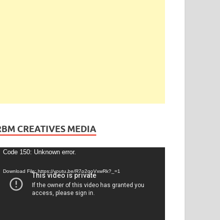
రెండింగ్
/
తెలంగాణ
ేడీ అఘోరీకి బెయిల్.. ఈరోజే విడుదల
gust 13, 2025
-
by
admin
-
Leave a Comment
RBM CREATIVES MEDIA
ideo
Code 150: Unknown error.
layer
Download File: https://youtu.be/R7o2qoVxwRk?_=1