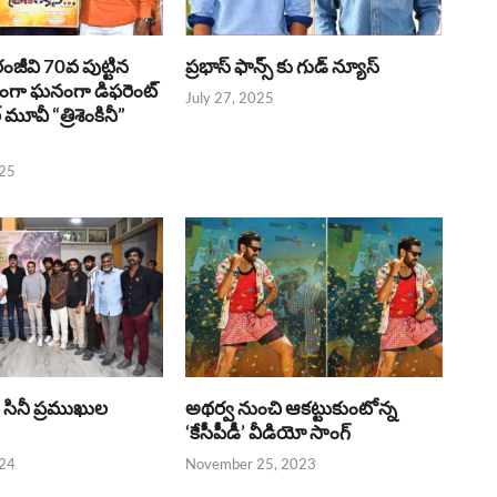
రంజీవి 70వ పుట్టిన
ప్రభాస్ ఫాన్స్ కు గుడ్ న్యూస్
భంగా ఘనంగా డిఫరెంట్
July 27, 2025
లర్ మూవీ “త్రిశెంకినీ”
025
పై సినీ ప్రముఖుల
అథర్వ నుంచి ఆకట్టుకుంటోన్న
‘కేసీపీడీ’ వీడియో సాంగ్
024
November 25, 2023