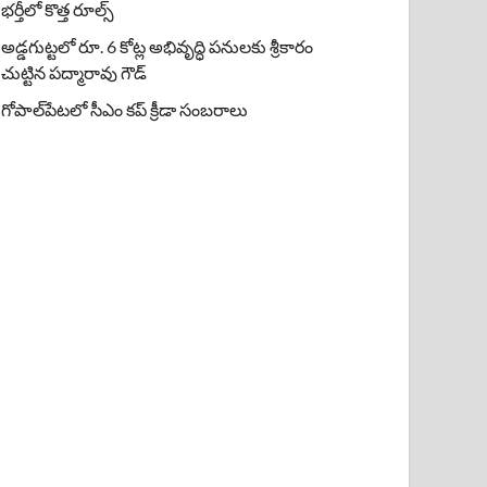
భర్తీలో కొత్త రూల్స్
అడ్డగుట్టలో రూ. 6 కోట్ల అభివృద్ధి పనులకు శ్రీకారం
చుట్టిన పద్మారావు గౌడ్
గోపాల్‌పేటలో సీఎం కప్ క్రీడా సంబరాలు