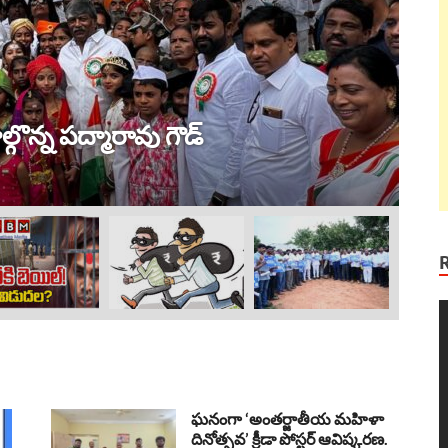
ట్
 విజయం !
ల
Au
V
P
ఘనంగా ‘అంతర్జాతీయ మహిళా
దినోత్సవ’ క్రీడా పోస్టర్ ఆవిష్కరణ.