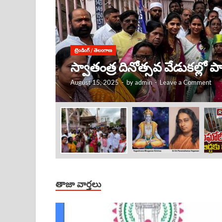
ట్రెండింగ్
/
తెలంగాణ
కృష్ణుడు ఎక్కడ ఉంటే, అక్కడే
August 15, 2025
-
by
admin
-
Leave a Comment
తాజా వార్తలు