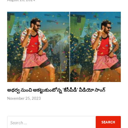
అథర్వ నుంచి ఆకట్టుకుంటోన్న ‘కేసీపీడీ’ వీడియో సాంగ్
November 25, 2023