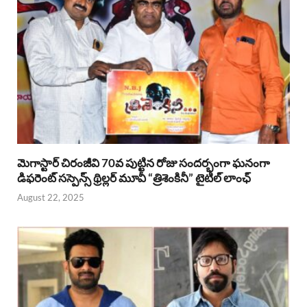
మెగాస్టార్ చిరంజీవి 70వ పుట్టిన రోజు సందర్భంగా ఘనంగా
డిఫరెంట్ సస్పెన్స్ థ్రిల్లర్ మూవీ “త్రిశెంకినీ” టైటిల్ లాంఛ్
August 22, 2025