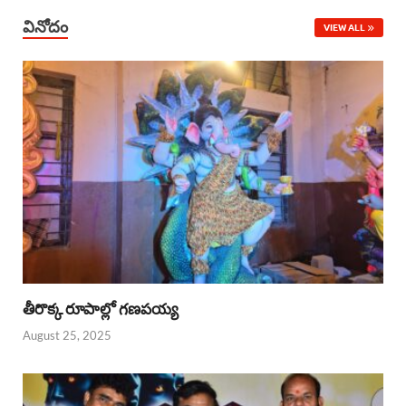
వినోదం
VIEW ALL
తీరొక్క రూపాల్లో గణపయ్య
August 25, 2025