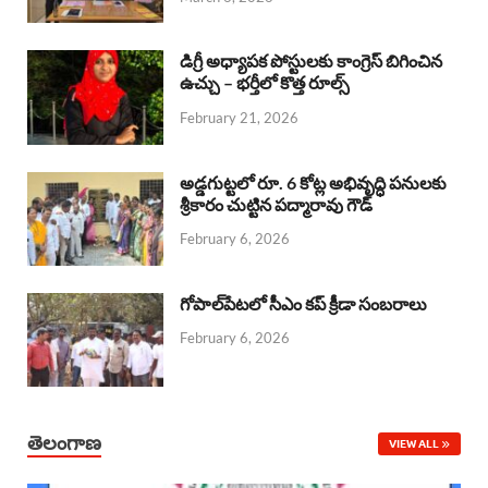
o
p
s
I
k
p
n
డిగ్రీ అధ్యాపక పోస్టులకు కాంగ్రెస్ బిగించిన
ఉచ్చు – భర్తీలో కొత్త రూల్స్
February 21, 2026
అడ్డగుట్టలో రూ. 6 కోట్ల అభివృద్ధి పనులకు
శ్రీకారం చుట్టిన పద్మారావు గౌడ్
February 6, 2026
గోపాల్‌పేటలో సీఎం కప్ క్రీడా సంబరాలు
February 6, 2026
తెలంగాణ
VIEW ALL