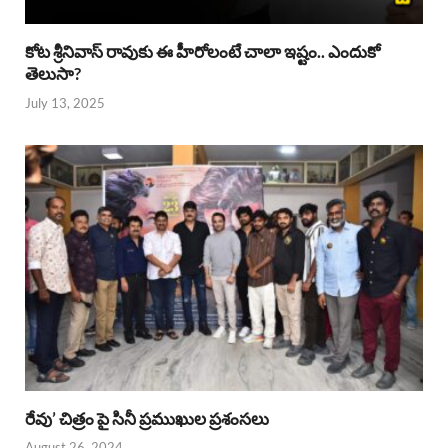
కోట శ్రీనివాస్ రావుకు ఈ హీరోలంటే చాలా ఇష్టం.. ఎందుకో
తెలుసా?
July 13, 2025
రేవు’ చిత్రం పై సినీ ప్రముఖుల ప్రశంసలు
August 26, 2024