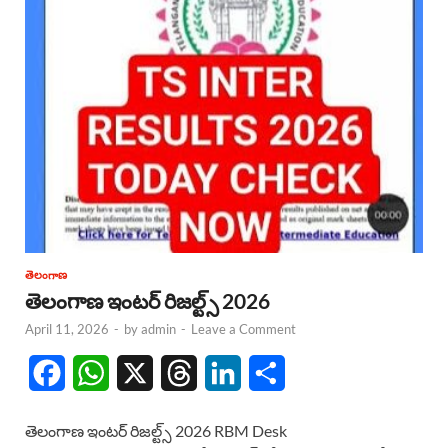
తెలంగాణ
తెలంగాణ ఇంటర్ రిజల్ట్స్ 2026
April 11, 2026
-
by
admin
-
Leave a Comment
F
W
X
T
L
S
a
h
h
i
h
తెలంగాణ ఇంటర్ రిజల్ట్స్ 2026 RBM Desk
c
a
r
n
a