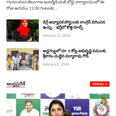
Hyderabad:తెలంగాణ ఇంటర్మీడియట్ బోర్డు కార్యాలయంలో ఈ
రోజు ఉదయం 11:00 గంటలకు …
e
t
e
k
r
b
s
a
e
e
డిగ్రీ అధ్యాపక పోస్టులకు కాంగ్రెస్ బిగించిన
o
A
ఉచ్చు – భర్తీలో కొత్త రూల్స్
d
d
February 21, 2026
o
p
s
I
k
p
n
అడ్డగుట్టలో రూ. 6 కోట్ల అభివృద్ధి పనులకు
శ్రీకారం చుట్టిన పద్మారావు గౌడ్
February 6, 2026
ఆంధ్రప్రదేశ్
VIEW ALL