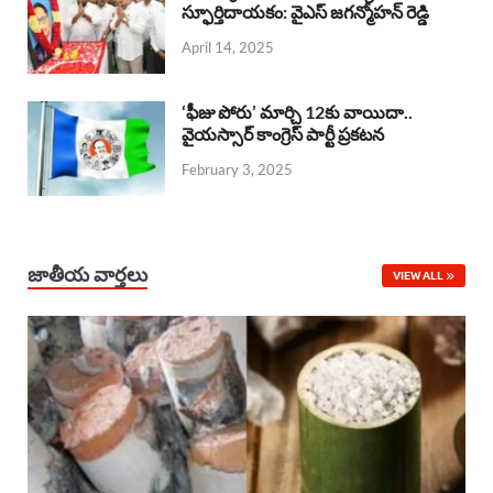
o
A
స్ఫూర్తిదాయకం: వైఎస్ జగన్మోహన్ రెడ్డి
d
d
April 14, 2025
o
p
s
I
k
p
n
‘ఫీజు పోరు’ మార్చి 12కు వాయిదా..
వైయస్సార్‌ కాంగ్రెస్‌ పార్టీ ప్రకటన
February 3, 2025
జాతీయ వార్తలు
VIEW ALL