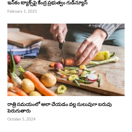
ఇన్‌కం ట్యాక్స్‌పై కేంద్ర ప్రభుత్వం గుడ్‌న్యూస్‌
February 1, 2025
రాత్రి సమయంలో ఆలా చేయడం వల్ల సులువుగా బరువు
పెరుగుతారు
October 5, 2024