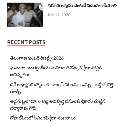
వరవరరావును వెంటనే విడుదల చేయాలి..
July 19, 2020
RECENT POSTS
తెలంగాణ ఇంటర్ రిజల్ట్స్ 2026
ఘనంగా ‘అంతర్జాతీయ మహిళా దినోత్సవ’ క్రీడా పోస్టర్
ఆవిష్కరణ.
డిగ్రీ అధ్యాపక పోస్టులకు కాంగ్రెస్ బిగించిన ఉచ్చు – భర్తీలో కొత్త
రూల్స్
అడ్డగుట్టలో రూ. 6 కోట్ల అభివృద్ధి పనులకు శ్రీకారం చుట్టిన
పద్మారావు గౌడ్
గోపాల్‌పేటలో సీఎం కప్ క్రీడా సంబరాలు