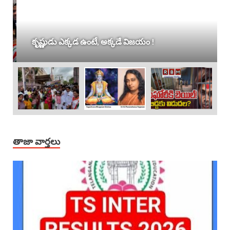
కృష్ణుడు ఎక్కడ ఉంటే, అక్కడే విజయం !
తాజా వార్తలు