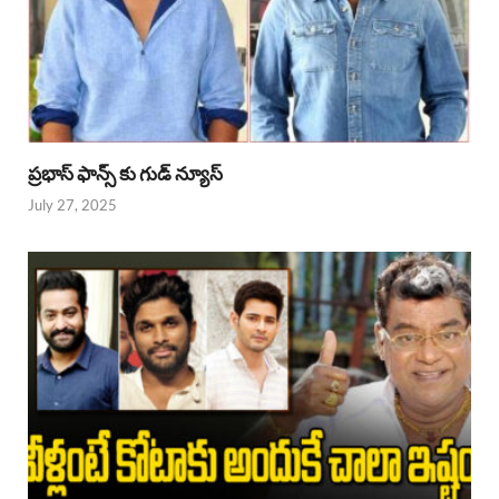
ప్రభాస్ ఫాన్స్ కు గుడ్ న్యూస్
July 27, 2025