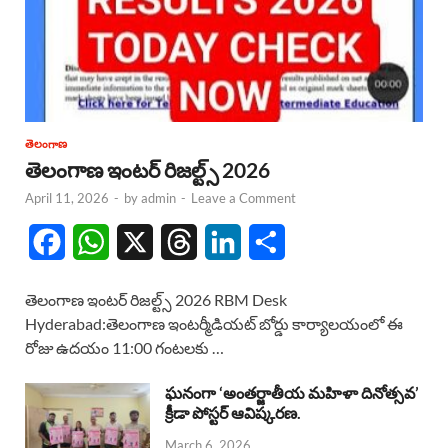
తెలంగాణ
తెలంగాణ ఇంటర్ రిజల్ట్స్ 2026
April 11, 2026
-
by
admin
-
Leave a Comment
F
W
X
T
L
S
a
h
h
i
h
తెలంగాణ ఇంటర్ రిజల్ట్స్ 2026 RBM Desk
c
a
r
n
a
Hyderabad:తెలంగాణ ఇంటర్మీడియట్ బోర్డు కార్యాలయంలో ఈ
రోజు ఉదయం 11:00 గంటలకు …
e
t
e
k
r
b
s
a
e
e
ఘనంగా ‘అంతర్జాతీయ మహిళా దినోత్సవ’
క్రీడా పోస్టర్ ఆవిష్కరణ.
o
A
d
d
March 6, 2026