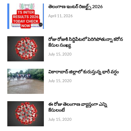
తెలంగాణ ఇంటర్ రిజల్ట్స్ 2026
April 11, 2026
రోజు రోజుకి సిద్దిపేటలో పెరిగిపోతున్నా కరోన
కేసుల సంఖ్య
July 15, 2020
వికారాబాద్ జిల్లాలో కురుస్తున్న భారీ వర్షం
July 15, 2020
ఈ రోజు తెలంగాణ వ్యాప్తంగా ఎన్ని
కేసులంటే
July 15, 2020