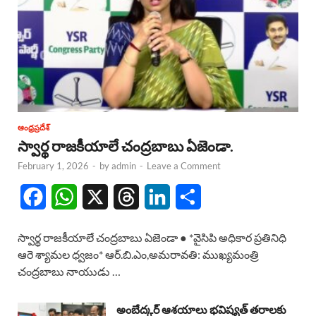
ఆంధ్రప్రదేశ్
స్వార్థ రాజకీయాలే చంద్రబాబు ఏజెండా.
February 1, 2026
-
by
admin
-
Leave a Comment
F
W
X
T
L
S
a
h
h
i
h
స్వార్థ రాజకీయాలే చంద్రబాబు ఏజెండా ● *వైసిపి అధికార ప్రతినిధి
c
a
r
n
a
ఆరె శ్యామల ధ్వజం* ఆర్.బి.ఎం,అమరావతి: ముఖ్యమంత్రి
చంద్రబాబు నాయుడు …
e
t
e
k
r
b
s
a
e
e
అంబేద్కర్ ఆశయాలు భవిష్యత్ తరాలకు