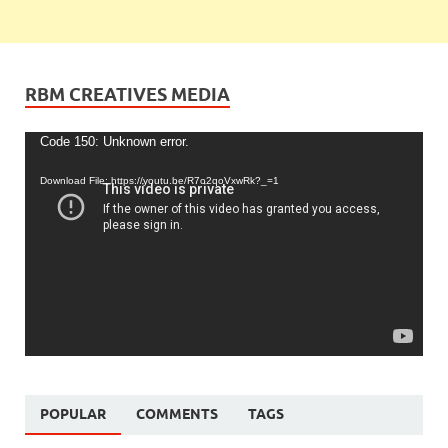
RBM CREATIVES MEDIA
Video
Code 150: Unknown error.
Player
Download File: https://youtu.be/R7o2qoVxwRk?_=1
POPULAR
COMMENTS
TAGS