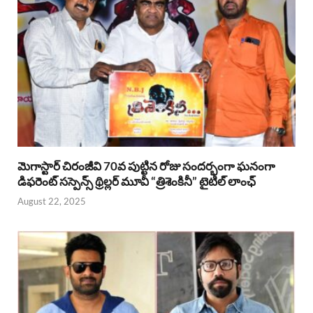
మెగాస్టార్ చిరంజీవి 70వ పుట్టిన రోజు సందర్భంగా ఘనంగా
డిఫరెంట్ సస్పెన్స్ థ్రిల్లర్ మూవీ “త్రిశెంకినీ” టైటిల్ లాంఛ్
August 22, 2025