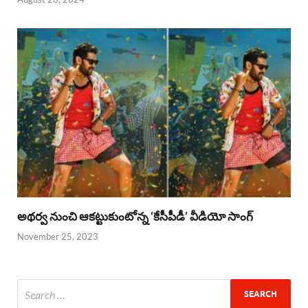
అథర్వ నుంచి ఆకట్టుకుంటోన్న ‘కేసీపీడీ’ వీడియో సాంగ్
November 25, 2023