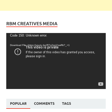
RBM CREATIVES MEDIA
Video
Code 150: Unknown error.
Player
Download File: https://youtu.be/R7o2qoVxwRk?_=1
POPULAR
COMMENTS
TAGS