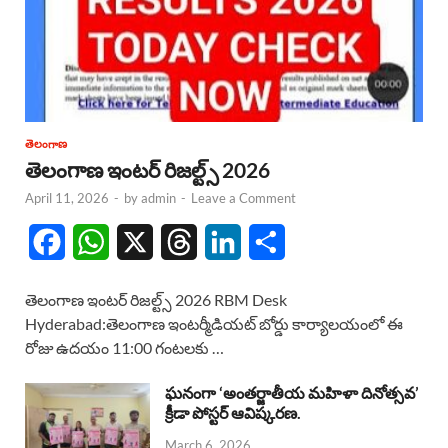
తెలంగాణ
తెలంగాణ ఇంటర్ రిజల్ట్స్ 2026
April 11, 2026
-
by
admin
-
Leave a Comment
F
W
X
T
L
S
a
h
h
i
h
తెలంగాణ ఇంటర్ రిజల్ట్స్ 2026 RBM Desk
c
a
r
n
a
Hyderabad:తెలంగాణ ఇంటర్మీడియట్ బోర్డు కార్యాలయంలో ఈ
రోజు ఉదయం 11:00 గంటలకు …
e
t
e
k
r
b
s
a
e
e
ఘనంగా ‘అంతర్జాతీయ మహిళా దినోత్సవ’
క్రీడా పోస్టర్ ఆవిష్కరణ.
o
A
d
d
March 6, 2026