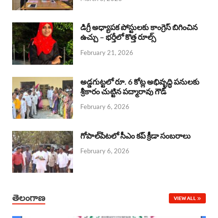
o
p
s
I
k
p
n
డిగ్రీ అధ్యాపక పోస్టులకు కాంగ్రెస్ బిగించిన
ఉచ్చు – భర్తీలో కొత్త రూల్స్
February 21, 2026
అడ్డగుట్టలో రూ. 6 కోట్ల అభివృద్ధి పనులకు
శ్రీకారం చుట్టిన పద్మారావు గౌడ్
February 6, 2026
గోపాల్‌పేటలో సీఎం కప్ క్రీడా సంబరాలు
February 6, 2026
తెలంగాణ
VIEW ALL