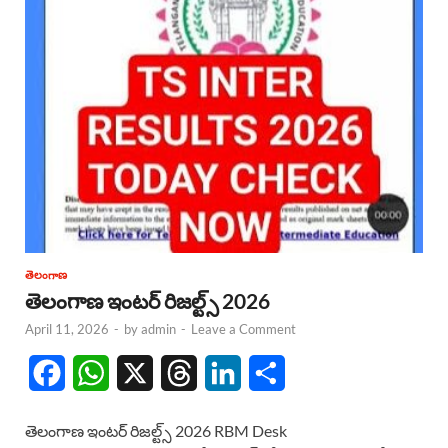
తెలంగాణ
తెలంగాణ ఇంటర్ రిజల్ట్స్ 2026
April 11, 2026
-
by
admin
-
Leave a Comment
F
W
X
T
L
S
a
h
h
i
h
తెలంగాణ ఇంటర్ రిజల్ట్స్ 2026 RBM Desk
c
a
r
n
a