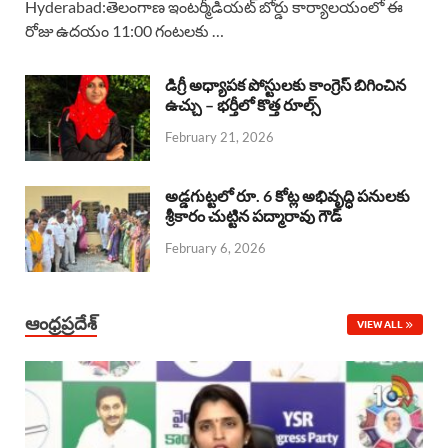
Hyderabad:తెలంగాణ ఇంటర్మీడియట్ బోర్డు కార్యాలయంలో ఈ
రోజు ఉదయం 11:00 గంటలకు …
e
t
e
k
r
b
s
a
e
e
డిగ్రీ అధ్యాపక పోస్టులకు కాంగ్రెస్ బిగించిన
o
A
ఉచ్చు – భర్తీలో కొత్త రూల్స్
d
d
February 21, 2026
o
p
s
I
k
p
n
అడ్డగుట్టలో రూ. 6 కోట్ల అభివృద్ధి పనులకు
శ్రీకారం చుట్టిన పద్మారావు గౌడ్
February 6, 2026
ఆంధ్రప్రదేశ్
VIEW ALL