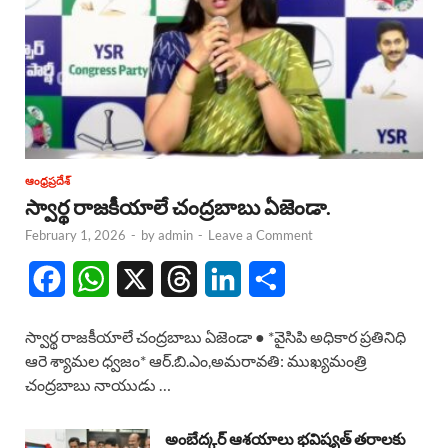
ఆంధ్రప్రదేశ్
స్వార్థ రాజకీయాలే చంద్రబాబు ఏజెండా.
February 1, 2026
-
by
admin
-
Leave a Comment
F
W
X
T
L
S
a
h
h
i
h
స్వార్థ రాజకీయాలే చంద్రబాబు ఏజెండా ● *వైసిపి అధికార ప్రతినిధి
c
a
r
n
a
ఆరె శ్యామల ధ్వజం* ఆర్.బి.ఎం,అమరావతి: ముఖ్యమంత్రి
చంద్రబాబు నాయుడు …
e
t
e
k
r
b
s
a
e
e
అంబేద్కర్ ఆశయాలు భవిష్యత్ తరాలకు