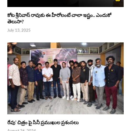
కోట శ్రీనివాస్ రావుకు ఈ హీరోలంటే చాలా ఇష్టం.. ఎందుకో
తెలుసా?
July 13, 2025
రేవు’ చిత్రం పై సినీ ప్రముఖుల ప్రశంసలు
August 26, 2024