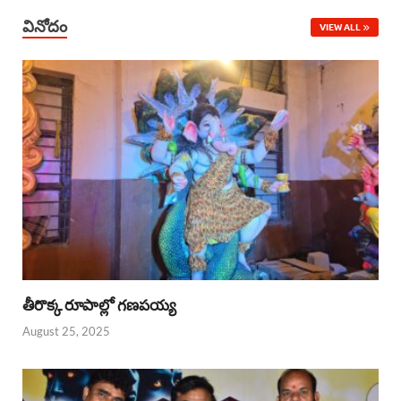
వినోదం
VIEW ALL
తీరొక్క రూపాల్లో గణపయ్య
August 25, 2025