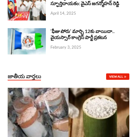
o
A
స్ఫూర్తిదాయకం: వైఎస్ జగన్మోహన్ రెడ్డి
d
d
April 14, 2025
o
p
s
I
k
p
n
‘ఫీజు పోరు’ మార్చి 12కు వాయిదా..
వైయస్సార్‌ కాంగ్రెస్‌ పార్టీ ప్రకటన
February 3, 2025
జాతీయ వార్తలు
VIEW ALL