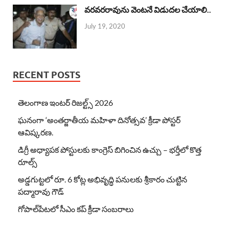
వరవరరావును వెంటనే విడుదల చేయాలి..
July 19, 2020
RECENT POSTS
తెలంగాణ ఇంటర్ రిజల్ట్స్ 2026
ఘనంగా ‘అంతర్జాతీయ మహిళా దినోత్సవ’ క్రీడా పోస్టర్
ఆవిష్కరణ.
డిగ్రీ అధ్యాపక పోస్టులకు కాంగ్రెస్ బిగించిన ఉచ్చు – భర్తీలో కొత్త
రూల్స్
అడ్డగుట్టలో రూ. 6 కోట్ల అభివృద్ధి పనులకు శ్రీకారం చుట్టిన
పద్మారావు గౌడ్
గోపాల్‌పేటలో సీఎం కప్ క్రీడా సంబరాలు