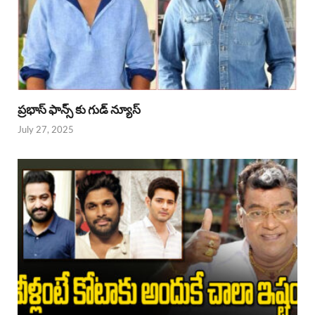
ప్రభాస్ ఫాన్స్ కు గుడ్ న్యూస్
July 27, 2025