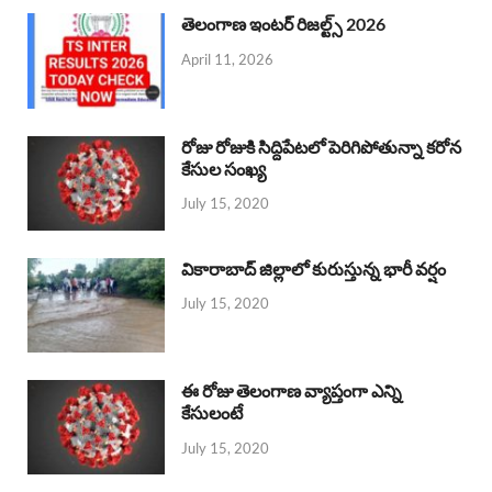
తెలంగాణ ఇంటర్ రిజల్ట్స్ 2026
April 11, 2026
రోజు రోజుకి సిద్దిపేటలో పెరిగిపోతున్నా కరోన
కేసుల సంఖ్య
July 15, 2020
వికారాబాద్ జిల్లాలో కురుస్తున్న భారీ వర్షం
July 15, 2020
ఈ రోజు తెలంగాణ వ్యాప్తంగా ఎన్ని
కేసులంటే
July 15, 2020