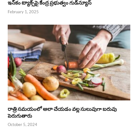
ఇన్‌కం ట్యాక్స్‌పై కేంద్ర ప్రభుత్వం గుడ్‌న్యూస్‌
February 1, 2025
రాత్రి సమయంలో ఆలా చేయడం వల్ల సులువుగా బరువు
పెరుగుతారు
October 5, 2024