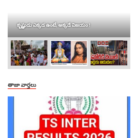
కృష్ణుడు ఎక్కడ ఉంటే, అక్కడే విజయం !
తాజా వార్తలు