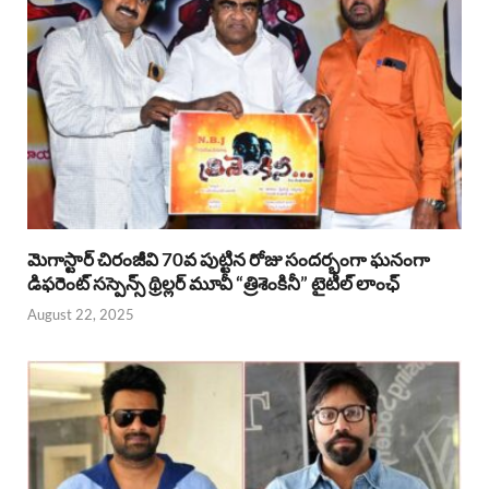
మెగాస్టార్ చిరంజీవి 70వ పుట్టిన రోజు సందర్భంగా ఘనంగా
డిఫరెంట్ సస్పెన్స్ థ్రిల్లర్ మూవీ “త్రిశెంకినీ” టైటిల్ లాంఛ్
August 22, 2025