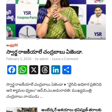
ఆంధ్రప్రదేశ్
స్వార్థ రాజకీయాలే చంద్రబాబు ఏజెండా.
February 1, 2026
-
by
admin
-
Leave a Comment
F
W
X
T
L
S
a
h
h
i
h
స్వార్థ రాజకీయాలే చంద్రబాబు ఏజెండా ● *వైసిపి అధికార ప్రతినిధి
c
a
r
n
a
ఆరె శ్యామల ధ్వజం* ఆర్.బి.ఎం,అమరావతి: ముఖ్యమంత్రి
చంద్రబాబు నాయుడు …
e
t
e
k
r
b
s
a
e
e
అంబేద్కర్ ఆశయాలు భవిష్యత్ తరాలకు