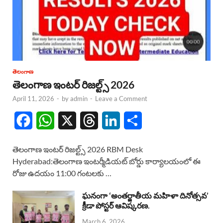
తెలంగాణ
తెలంగాణ ఇంటర్ రిజల్ట్స్ 2026
April 11, 2026
-
by
admin
-
Leave a Comment
F
W
X
T
L
S
a
h
h
i
h
తెలంగాణ ఇంటర్ రిజల్ట్స్ 2026 RBM Desk
c
a
r
n
a
Hyderabad:తెలంగాణ ఇంటర్మీడియట్ బోర్డు కార్యాలయంలో ఈ
రోజు ఉదయం 11:00 గంటలకు …
e
t
e
k
r
b
s
a
e
e
ఘనంగా ‘అంతర్జాతీయ మహిళా దినోత్సవ’
క్రీడా పోస్టర్ ఆవిష్కరణ.
o
A
d
d
March 6, 2026