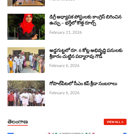
o
p
s
I
k
p
n
డిగ్రీ అధ్యాపక పోస్టులకు కాంగ్రెస్ బిగించిన
ఉచ్చు – భర్తీలో కొత్త రూల్స్
February 21, 2026
అడ్డగుట్టలో రూ. 6 కోట్ల అభివృద్ధి పనులకు
శ్రీకారం చుట్టిన పద్మారావు గౌడ్
February 6, 2026
గోపాల్‌పేటలో సీఎం కప్ క్రీడా సంబరాలు
February 6, 2026
తెలంగాణ
VIEW ALL