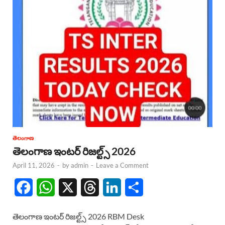
తెలంగాణ
తెలంగాణ ఇంటర్ రిజల్ట్స్ 2026
April 11, 2026
-
by
admin
-
Leave a Comment
F
W
X
T
L
S
a
h
h
i
h
తెలంగాణ ఇంటర్ రిజల్ట్స్ 2026 RBM Desk
c
a
r
n
a