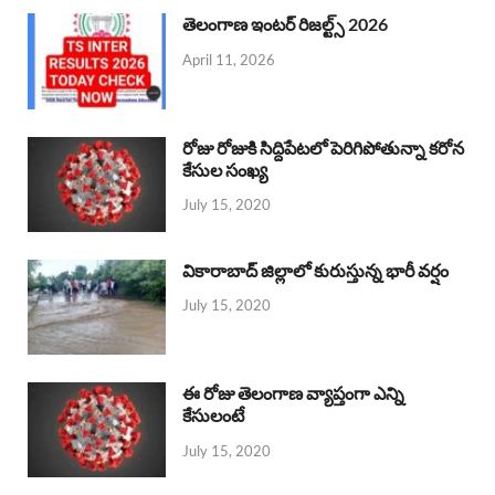
తెలంగాణ ఇంటర్ రిజల్ట్స్ 2026
April 11, 2026
రోజు రోజుకి సిద్దిపేటలో పెరిగిపోతున్నా కరోన
కేసుల సంఖ్య
July 15, 2020
వికారాబాద్ జిల్లాలో కురుస్తున్న భారీ వర్షం
July 15, 2020
ఈ రోజు తెలంగాణ వ్యాప్తంగా ఎన్ని
కేసులంటే
July 15, 2020