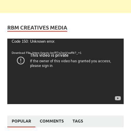
RBM CREATIVES MEDIA
Video
Code 150: Unknown error.
Player
Download File: https://youtu.be/R7o2qoVxwRk?_=1
POPULAR
COMMENTS
TAGS