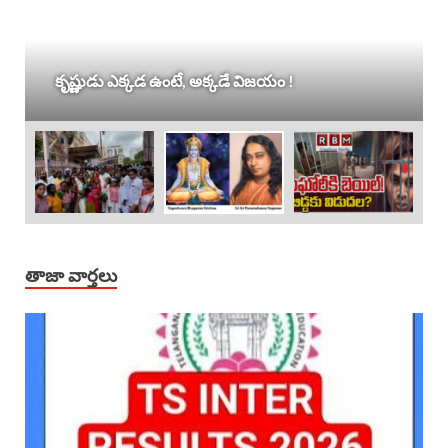
కృష్ణుడు ఎక్కడ ఉంటే, అక్కడే విజయం !
తాజా వార్తలు