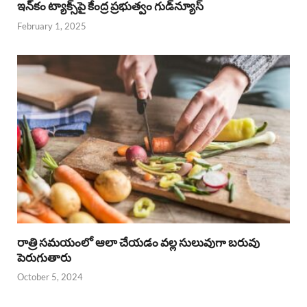
ఇన్‌కం ట్యాక్స్‌పై కేంద్ర ప్రభుత్వం గుడ్‌న్యూస్‌
February 1, 2025
రాత్రి సమయంలో ఆలా చేయడం వల్ల సులువుగా బరువు
పెరుగుతారు
October 5, 2024