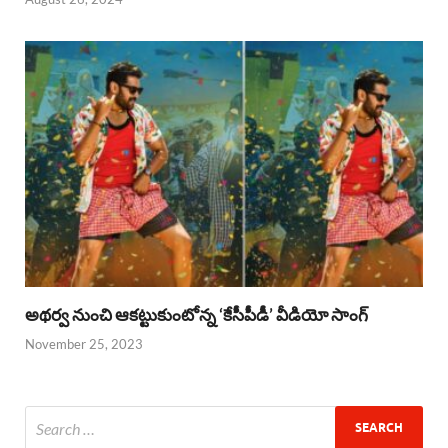
అథర్వ నుంచి ఆకట్టుకుంటోన్న ‘కేసీపీడీ’ వీడియో సాంగ్
November 25, 2023