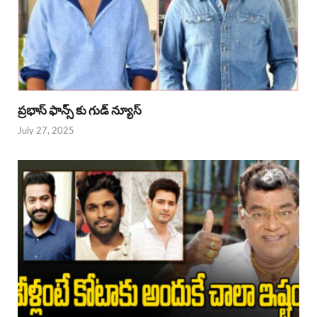
ప్రభాస్ ఫాన్స్ కు గుడ్ న్యూస్
July 27, 2025