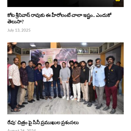
కోట శ్రీనివాస్ రావుకు ఈ హీరోలంటే చాలా ఇష్టం.. ఎందుకో
తెలుసా?
July 13, 2025
రేవు’ చిత్రం పై సినీ ప్రముఖుల ప్రశంసలు
August 26, 2024