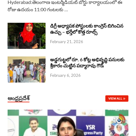
Hyderabad:తెలంగాణ ఇంటర్మీడియట్ బోర్డు కార్యాలయంలో ఈ
రోజు ఉదయం 11:00 గంటలకు …
e
t
e
k
r
b
s
a
e
e
డిగ్రీ అధ్యాపక పోస్టులకు కాంగ్రెస్ బిగించిన
o
A
ఉచ్చు – భర్తీలో కొత్త రూల్స్
d
d
February 21, 2026
o
p
s
I
k
p
n
అడ్డగుట్టలో రూ. 6 కోట్ల అభివృద్ధి పనులకు
శ్రీకారం చుట్టిన పద్మారావు గౌడ్
February 6, 2026
ఆంధ్రప్రదేశ్
VIEW ALL