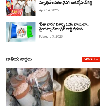
o
A
స్ఫూర్తిదాయకం: వైఎస్ జగన్మోహన్ రెడ్డి
d
d
April 14, 2025
o
p
s
I
k
p
n
‘ఫీజు పోరు’ మార్చి 12కు వాయిదా..
వైయస్సార్‌ కాంగ్రెస్‌ పార్టీ ప్రకటన
February 3, 2025
జాతీయ వార్తలు
VIEW ALL