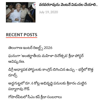
వరవరరావును వెంటనే విడుదల చేయాలి..
July 19, 2020
RECENT POSTS
తెలంగాణ ఇంటర్ రిజల్ట్స్ 2026
ఘనంగా ‘అంతర్జాతీయ మహిళా దినోత్సవ’ క్రీడా పోస్టర్
ఆవిష్కరణ.
డిగ్రీ అధ్యాపక పోస్టులకు కాంగ్రెస్ బిగించిన ఉచ్చు – భర్తీలో కొత్త
రూల్స్
అడ్డగుట్టలో రూ. 6 కోట్ల అభివృద్ధి పనులకు శ్రీకారం చుట్టిన
పద్మారావు గౌడ్
గోపాల్‌పేటలో సీఎం కప్ క్రీడా సంబరాలు