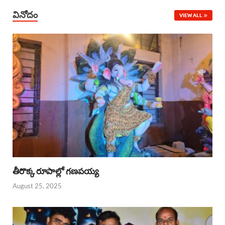
వినోదం
VIEW ALL
తీరొక్క రూపాల్లో గణపయ్య
August 25, 2025