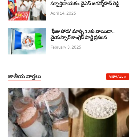
o
A
స్ఫూర్తిదాయకం: వైఎస్ జగన్మోహన్ రెడ్డి
d
d
April 14, 2025
o
p
s
I
k
p
n
‘ఫీజు పోరు’ మార్చి 12కు వాయిదా..
వైయస్సార్‌ కాంగ్రెస్‌ పార్టీ ప్రకటన
February 3, 2025
జాతీయ వార్తలు
VIEW ALL