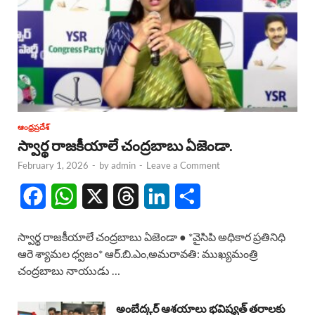
ఆంధ్రప్రదేశ్
స్వార్థ రాజకీయాలే చంద్రబాబు ఏజెండా.
February 1, 2026
-
by
admin
-
Leave a Comment
F
W
X
T
L
S
a
h
h
i
h
స్వార్థ రాజకీయాలే చంద్రబాబు ఏజెండా ● *వైసిపి అధికార ప్రతినిధి
c
a
r
n
a
ఆరె శ్యామల ధ్వజం* ఆర్.బి.ఎం,అమరావతి: ముఖ్యమంత్రి
చంద్రబాబు నాయుడు …
e
t
e
k
r
b
s
a
e
e
అంబేద్కర్ ఆశయాలు భవిష్యత్ తరాలకు