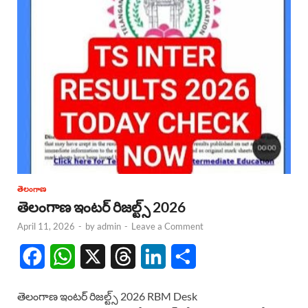
తెలంగాణ
తెలంగాణ ఇంటర్ రిజల్ట్స్ 2026
April 11, 2026
-
by
admin
-
Leave a Comment
F
W
X
T
L
S
a
h
h
i
h
తెలంగాణ ఇంటర్ రిజల్ట్స్ 2026 RBM Desk
c
a
r
n
a