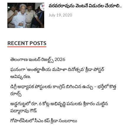
వరవరరావును వెంటనే విడుదల చేయాలి..
July 19, 2020
RECENT POSTS
తెలంగాణ ఇంటర్ రిజల్ట్స్ 2026
ఘనంగా ‘అంతర్జాతీయ మహిళా దినోత్సవ’ క్రీడా పోస్టర్
ఆవిష్కరణ.
డిగ్రీ అధ్యాపక పోస్టులకు కాంగ్రెస్ బిగించిన ఉచ్చు – భర్తీలో కొత్త
రూల్స్
అడ్డగుట్టలో రూ. 6 కోట్ల అభివృద్ధి పనులకు శ్రీకారం చుట్టిన
పద్మారావు గౌడ్
గోపాల్‌పేటలో సీఎం కప్ క్రీడా సంబరాలు