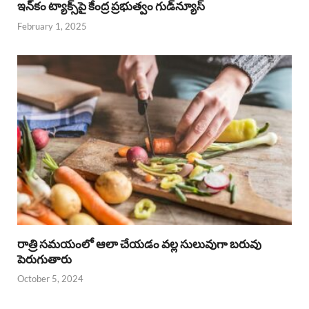
ఇన్‌కం ట్యాక్స్‌పై కేంద్ర ప్రభుత్వం గుడ్‌న్యూస్‌
February 1, 2025
రాత్రి సమయంలో ఆలా చేయడం వల్ల సులువుగా బరువు
పెరుగుతారు
October 5, 2024