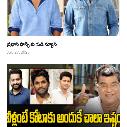
ప్రభాస్ ఫాన్స్ కు గుడ్ న్యూస్
July 27, 2025