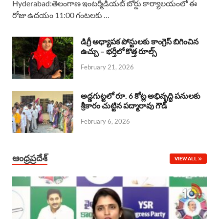
Hyderabad:తెలంగాణ ఇంటర్మీడియట్ బోర్డు కార్యాలయంలో ఈ
రోజు ఉదయం 11:00 గంటలకు …
e
t
e
k
r
b
s
a
e
e
డిగ్రీ అధ్యాపక పోస్టులకు కాంగ్రెస్ బిగించిన
o
A
ఉచ్చు – భర్తీలో కొత్త రూల్స్
d
d
February 21, 2026
o
p
s
I
k
p
n
అడ్డగుట్టలో రూ. 6 కోట్ల అభివృద్ధి పనులకు
శ్రీకారం చుట్టిన పద్మారావు గౌడ్
February 6, 2026
ఆంధ్రప్రదేశ్
VIEW ALL