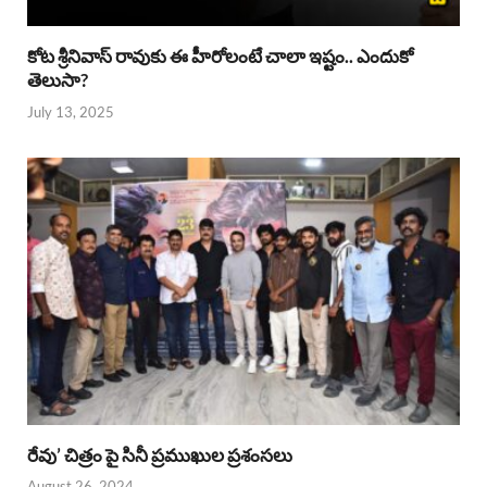
కోట శ్రీనివాస్ రావుకు ఈ హీరోలంటే చాలా ఇష్టం.. ఎందుకో
తెలుసా?
July 13, 2025
రేవు’ చిత్రం పై సినీ ప్రముఖుల ప్రశంసలు
August 26, 2024