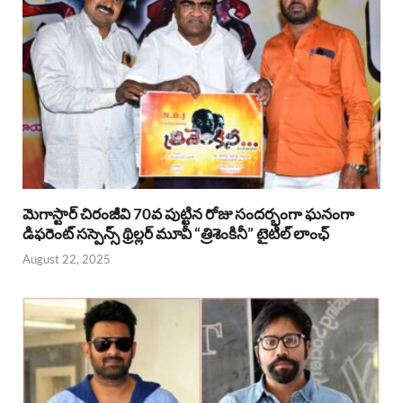
మెగాస్టార్ చిరంజీవి 70వ పుట్టిన రోజు సందర్భంగా ఘనంగా
డిఫరెంట్ సస్పెన్స్ థ్రిల్లర్ మూవీ “త్రిశెంకినీ” టైటిల్ లాంఛ్
August 22, 2025