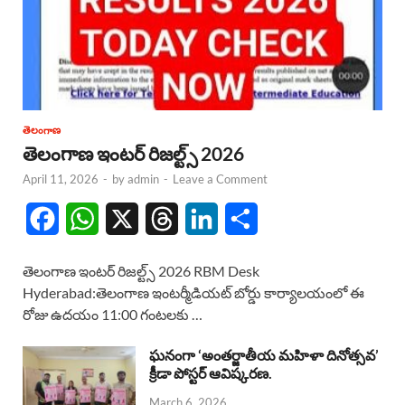
తెలంగాణ
తెలంగాణ ఇంటర్ రిజల్ట్స్ 2026
April 11, 2026
-
by
admin
-
Leave a Comment
F
W
X
T
L
S
a
h
h
i
h
తెలంగాణ ఇంటర్ రిజల్ట్స్ 2026 RBM Desk
c
a
r
n
a
Hyderabad:తెలంగాణ ఇంటర్మీడియట్ బోర్డు కార్యాలయంలో ఈ
రోజు ఉదయం 11:00 గంటలకు …
e
t
e
k
r
b
s
a
e
e
ఘనంగా ‘అంతర్జాతీయ మహిళా దినోత్సవ’
క్రీడా పోస్టర్ ఆవిష్కరణ.
o
A
d
d
March 6, 2026