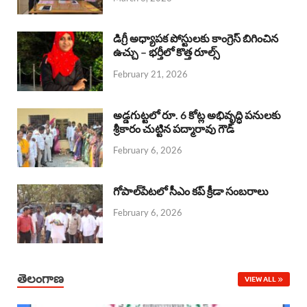
o
p
s
I
k
p
n
డిగ్రీ అధ్యాపక పోస్టులకు కాంగ్రెస్ బిగించిన
ఉచ్చు – భర్తీలో కొత్త రూల్స్
February 21, 2026
అడ్డగుట్టలో రూ. 6 కోట్ల అభివృద్ధి పనులకు
శ్రీకారం చుట్టిన పద్మారావు గౌడ్
February 6, 2026
గోపాల్‌పేటలో సీఎం కప్ క్రీడా సంబరాలు
February 6, 2026
తెలంగాణ
VIEW ALL