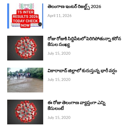
తెలంగాణ ఇంటర్ రిజల్ట్స్ 2026
April 11, 2026
రోజు రోజుకి సిద్దిపేటలో పెరిగిపోతున్నా కరోన
కేసుల సంఖ్య
July 15, 2020
వికారాబాద్ జిల్లాలో కురుస్తున్న భారీ వర్షం
July 15, 2020
ఈ రోజు తెలంగాణ వ్యాప్తంగా ఎన్ని
కేసులంటే
July 15, 2020