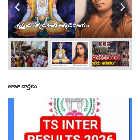
కృష్ణుడు ఎక్కడ ఉంటే, అక్కడే విజయం !
తాజా వార్తలు