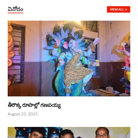
వినోదం
VIEW ALL
తీరొక్క రూపాల్లో గణపయ్య
August 25, 2025