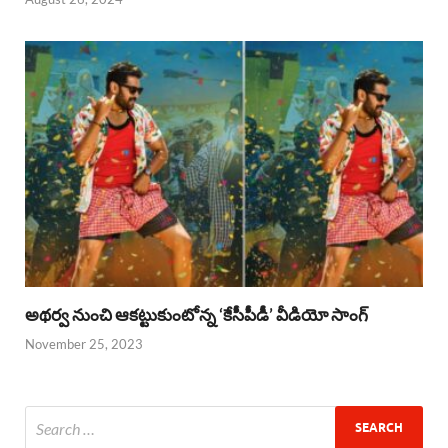
అథర్వ నుంచి ఆకట్టుకుంటోన్న ‘కేసీపీడీ’ వీడియో సాంగ్
November 25, 2023