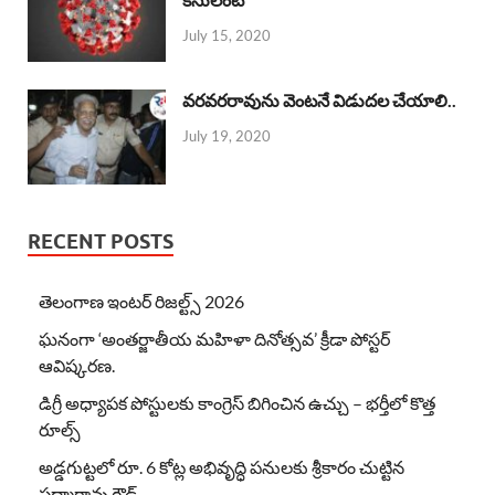
July 15, 2020
వరవరరావును వెంటనే విడుదల చేయాలి..
July 19, 2020
RECENT POSTS
తెలంగాణ ఇంటర్ రిజల్ట్స్ 2026
ఘనంగా ‘అంతర్జాతీయ మహిళా దినోత్సవ’ క్రీడా పోస్టర్
ఆవిష్కరణ.
డిగ్రీ అధ్యాపక పోస్టులకు కాంగ్రెస్ బిగించిన ఉచ్చు – భర్తీలో కొత్త
రూల్స్
అడ్డగుట్టలో రూ. 6 కోట్ల అభివృద్ధి పనులకు శ్రీకారం చుట్టిన
పద్మారావు గౌడ్