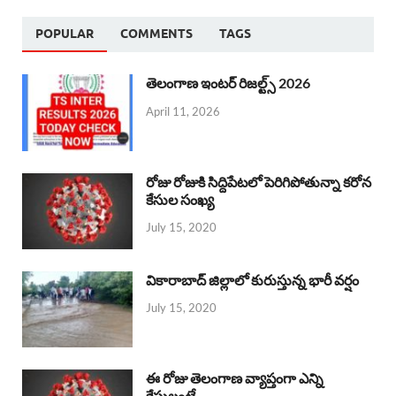
POPULAR
COMMENTS
TAGS
తెలంగాణ ఇంటర్ రిజల్ట్స్ 2026
April 11, 2026
రోజు రోజుకి సిద్దిపేటలో పెరిగిపోతున్నా కరోన
కేసుల సంఖ్య
July 15, 2020
వికారాబాద్ జిల్లాలో కురుస్తున్న భారీ వర్షం
July 15, 2020
ఈ రోజు తెలంగాణ వ్యాప్తంగా ఎన్ని
కేసులంటే