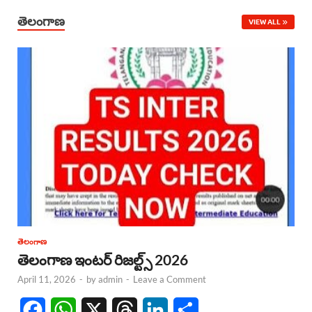
తెలంగాణ
VIEW ALL
తెలంగాణ
తెలంగాణ ఇంటర్ రిజల్ట్స్ 2026
April 11, 2026
-
by
admin
-
Leave a Comment
F
W
X
T
L
S