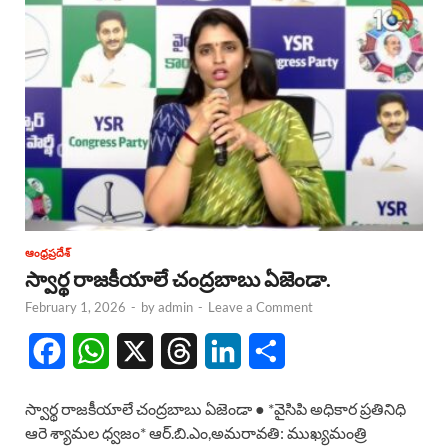
ఆంధ్రప్రదేశ్
స్వార్థ రాజకీయాలే చంద్రబాబు ఏజెండా.
February 1, 2026
-
by
admin
-
Leave a Comment
F
W
X
T
L
S
a
h
h
i
h
స్వార్థ రాజకీయాలే చంద్రబాబు ఏజెండా ● *వైసిపి అధికార ప్రతినిధి
c
a
r
n
a
ఆరె శ్యామల ధ్వజం* ఆర్.బి.ఎం,అమరావతి: ముఖ్యమంత్రి