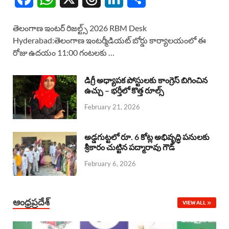
a
h
h
i
h
తెలంగాణ ఇంటర్ రిజల్ట్స్ 2026 RBM Desk
c
a
r
n
a
Hyderabad:తెలంగాణ ఇంటర్మీడియట్ బోర్డు కార్యాలయంలో ఈ
రోజు ఉదయం 11:00 గంటలకు …
e
t
e
k
r
b
s
a
e
e
డిగ్రీ అధ్యాపక పోస్టులకు కాంగ్రెస్ బిగించిన
o
A
ఉచ్చు – భర్తీలో కొత్త రూల్స్
d
d
February 21, 2026
o
p
s
I
k
p
n
అడ్డగుట్టలో రూ. 6 కోట్ల అభివృద్ధి పనులకు
శ్రీకారం చుట్టిన పద్మారావు గౌడ్
February 6, 2026
ఆంధ్రప్రదేశ్
VIEW ALL