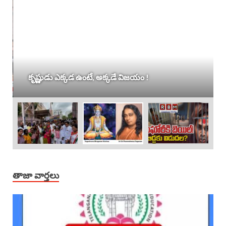
కృష్ణుడు ఎక్కడ ఉంటే, అక్కడే విజయం !
తాజా వార్తలు