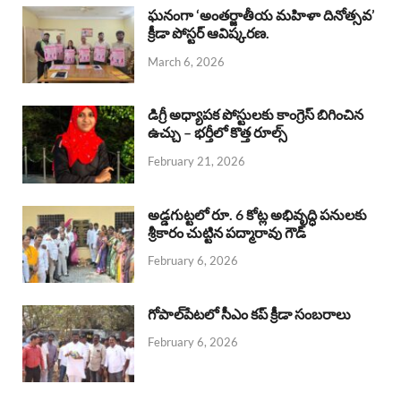
b
s
a
e
e
ఘనంగా ‘అంతర్జాతీయ మహిళా దినోత్సవ’
క్రీడా పోస్టర్ ఆవిష్కరణ.
o
A
d
d
March 6, 2026
o
p
s
I
k
p
n
డిగ్రీ అధ్యాపక పోస్టులకు కాంగ్రెస్ బిగించిన
ఉచ్చు – భర్తీలో కొత్త రూల్స్
February 21, 2026
అడ్డగుట్టలో రూ. 6 కోట్ల అభివృద్ధి పనులకు
శ్రీకారం చుట్టిన పద్మారావు గౌడ్
February 6, 2026
గోపాల్‌పేటలో సీఎం కప్ క్రీడా సంబరాలు
February 6, 2026