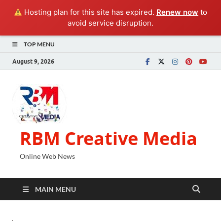
Hosting plan for this site has expired.
Renew now
to
avoid service disruption.
TOP MENU
August 9, 2026
RBM Creative Media
Online Web News
MAIN MENU