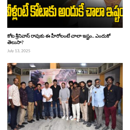
కోట శ్రీనివాస్ రావుకు ఈ హీరోలంటే చాలా ఇష్టం.. ఎందుకో
తెలుసా?
July 13, 2025