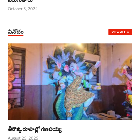
October 5, 2024
వినోదం
VIEW ALL
తీరొక్క రూపాల్లో గణపయ్య
August 25, 2025