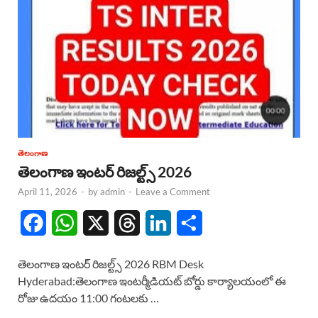
తెలంగాణ
తెలంగాణ ఇంటర్ రిజల్ట్స్ 2026
April 11, 2026
-
by
admin
-
Leave a Comment
F
W
X
T
L
S
a
h
h
i
h
తెలంగాణ ఇంటర్ రిజల్ట్స్ 2026 RBM Desk
c
a
r
n
a
Hyderabad:తెలంగాణ ఇంటర్మీడియట్ బోర్డు కార్యాలయంలో ఈ
రోజు ఉదయం 11:00 గంటలకు …
e
t
e
k
r