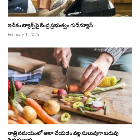
ఇన్‌కం ట్యాక్స్‌పై కేంద్ర ప్రభుత్వం గుడ్‌న్యూస్‌
February 1, 2025
రాత్రి సమయంలో ఆలా చేయడం వల్ల సులువుగా బరువు
పెరుగుతారు