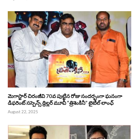
మెగాస్టార్ చిరంజీవి 70వ పుట్టిన రోజు సందర్భంగా ఘనంగా
డిఫరెంట్ సస్పెన్స్ థ్రిల్లర్ మూవీ “త్రిశెంకినీ” టైటిల్ లాంఛ్
August 22, 2025