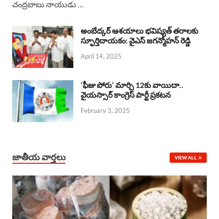
చంద్రబాబు నాయుడు …
e
t
e
k
r
b
s
a
e
e
అంబేద్కర్ ఆశయాలు భవిష్యత్ తరాలకు
o
A
స్ఫూర్తిదాయకం: వైఎస్ జగన్మోహన్ రెడ్డి
d
d
April 14, 2025
o
p
s
I
k
p
n
‘ఫీజు పోరు’ మార్చి 12కు వాయిదా..
వైయస్సార్‌ కాంగ్రెస్‌ పార్టీ ప్రకటన
February 3, 2025
జాతీయ వార్తలు
VIEW ALL