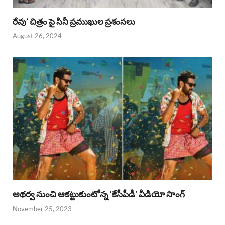
రేవు’ చిత్రం పై సినీ ప్రముఖుల ప్రశంసలు
August 26, 2024
అథర్వ నుంచి ఆకట్టుకుంటోన్న ‘కేసీపీడీ’ వీడియో సాంగ్
November 25, 2023