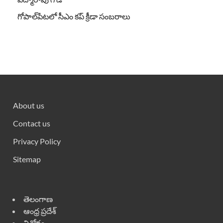
గోపాల్‌పేటలో సీఎం కప్ క్రీడా సంబరాలు
About us
Contact us
Privacy Policy
Sitemap
తెలంగాణ
ఆంధ్ర ప్రదేశ్
వినోదం