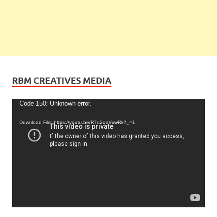
RBM CREATIVES MEDIA
Video
Code 150: Unknown error.
Player
Download File: https://youtu.be/R7o2qoVxwRk?_=1