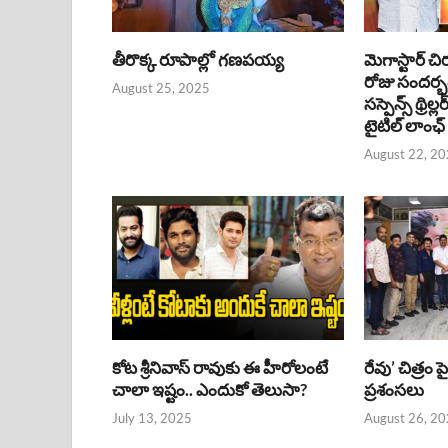
తీరొక్క రూపాల్లో గణపయ్య
మెగాస్టార్ చి
రోజు సందర్
August 25, 2025
సస్పెన్స్ థ్రిల్
టైటిల్ లాంఛ్
August 22, 2
కోట శ్రీనివాస్ రావుకు ఈ హీరోలంటే
రేవు’ చిత్రం 
చాలా ఇష్టం.. ఎందుకో తెలుసా?
ప్రశంసలు
July 13, 2025
August 26, 2