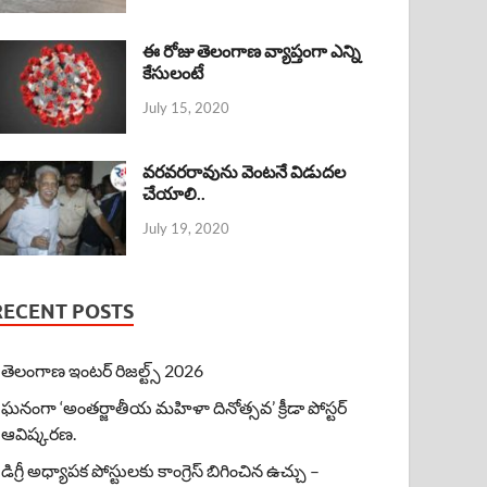
ఈ రోజు తెలంగాణ వ్యాప్తంగా ఎన్ని
కేసులంటే
July 15, 2020
వరవరరావును వెంటనే విడుదల
చేయాలి..
July 19, 2020
RECENT POSTS
తెలంగాణ ఇంటర్ రిజల్ట్స్ 2026
ఘనంగా ‘అంతర్జాతీయ మహిళా దినోత్సవ’ క్రీడా పోస్టర్
ఆవిష్కరణ.
డిగ్రీ అధ్యాపక పోస్టులకు కాంగ్రెస్ బిగించిన ఉచ్చు –