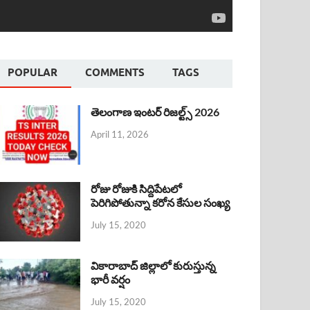
POPULAR
COMMENTS
TAGS
తెలంగాణ ఇంటర్ రిజల్ట్స్ 2026
April 11, 2026
రోజు రోజుకి సిద్దిపేటలో
పెరిగిపోతున్నా కరోన కేసుల సంఖ్య
July 15, 2020
వికారాబాద్ జిల్లాలో కురుస్తున్న
భారీ వర్షం
July 15, 2020