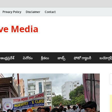
Privacy Policy
Disclaimer
Contact
ve Media
ఆంధ్రప్రదేశ్
వినోదం
క్రీడలు
జాబ్స్
ఫోటో గ్యాలరీ
బయోగ్రఫ