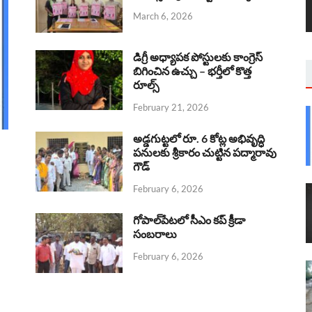
March 6, 2026
డిగ్రీ అధ్యాపక పోస్టులకు కాంగ్రెస్
బిగించిన ఉచ్చు – భర్తీలో కొత్త
రూల్స్
February 21, 2026
అడ్డగుట్టలో రూ. 6 కోట్ల అభివృద్ధి
పనులకు శ్రీకారం చుట్టిన పద్మారావు
గౌడ్
February 6, 2026
గోపాల్‌పేటలో సీఎం కప్ క్రీడా
సంబరాలు
February 6, 2026