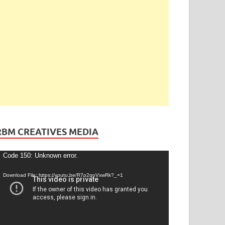
ెండింగ్
/
తెలంగాణ
ేడీ అఘోరీకి బెయిల్.. ఈరోజే విడుదల
gust 13, 2025
-
by
admin
-
Leave a Comment
RBM CREATIVES MEDIA
ideo
Code 150: Unknown error.
layer
Download File: https://youtu.be/R7o2qoVxwRk?_=1