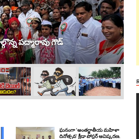
ట్ర
 విజయం !
ల
Au
V
P
ఘనంగా ‘అంతర్జాతీయ మహిళా
దినోత్సవ’ క్రీడా పోస్టర్ ఆవిష్కరణ.