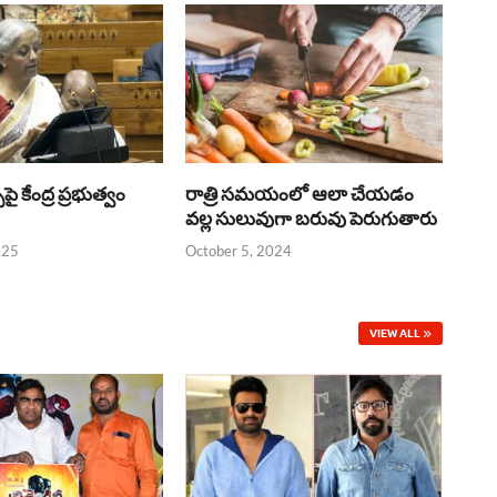
్‌పై కేంద్ర ప్రభుత్వం
రాత్రి సమయంలో ఆలా చేయడం
వల్ల సులువుగా బరువు పెరుగుతారు
025
October 5, 2024
VIEW ALL