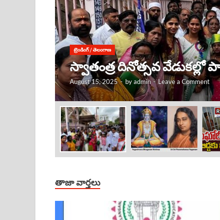
ట్రెండింగ్
/
తెలంగాణ
కృష్ణుడు ఎక్కడ ఉంటే, అక్కడే
August 15, 2025
-
by
admin
-
Leave a Comment
తాజా వార్తలు