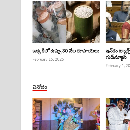
ఒక్క కిలో ఉప్పు 30 వేల రూపాయలు
ఇన్‌కం ట్యాక్స
గుడ్‌న్యూస్‌
February 15, 2025
February 1, 2
వినోదం