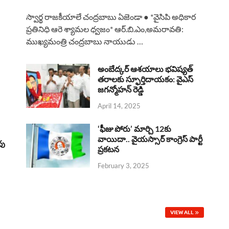
a
h
h
i
h
స్వార్థ రాజకీయాలే చంద్రబాబు ఏజెండా ● *వైసిపి అధికార
c
a
r
n
a
ప్రతినిధి ఆరె శ్యామల ధ్వజం* ఆర్.బి.ఎం,అమరావతి:
ముఖ్యమంత్రి చంద్రబాబు నాయుడు …
e
t
e
k
r
b
s
a
e
e
అంబేద్కర్ ఆశయాలు భవిష్యత్
o
A
తరాలకు స్ఫూర్తిదాయకం: వైఎస్
d
d
జగన్మోహన్ రెడ్డి
o
p
s
I
April 14, 2025
k
p
n
‘ఫీజు పోరు’ మార్చి 12కు
వాయిదా.. వైయస్సార్‌ కాంగ్రెస్‌ పార్టీ
వు
ప్రకటన
February 3, 2025
VIEW ALL