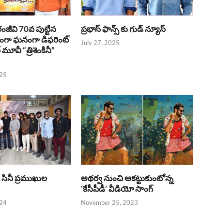
రంజీవి 70వ పుట్టిన
ప్రభాస్ ఫాన్స్ కు గుడ్ న్యూస్
భంగా ఘనంగా డిఫరెంట్
July 27, 2025
లర్ మూవీ “త్రిశెంకినీ”
025
పై సినీ ప్రముఖుల
అథర్వ నుంచి ఆకట్టుకుంటోన్న
‘కేసీపీడీ’ వీడియో సాంగ్
024
November 25, 2023