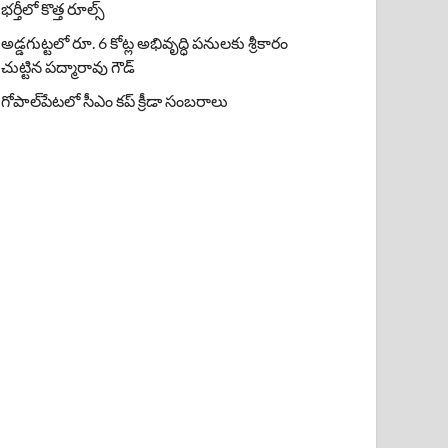
భర్తీలో కొత్త రూల్స్
అడ్డగుట్టలో రూ. 6 కోట్ల అభివృద్ధి పనులకు శ్రీకారం
చుట్టిన పద్మారావు గౌడ్
గోపాల్‌పేటలో సీఎం కప్ క్రీడా సంబరాలు