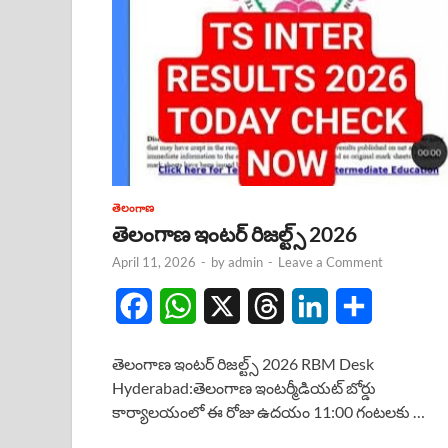
తెలంగాణ
తెలంగాణ ఇంటర్ రిజల్ట్స్ 2026
April 11, 2026
-
by
admin
-
Leave a Comment
F
W
X
T
L
S
a
h
h
i
h
తెలంగాణ ఇంటర్ రిజల్ట్స్ 2026 RBM Desk
c
a
r
n
a
Hyderabad:తెలంగాణ ఇంటర్మీడియట్ బోర్డు
కార్యాలయంలో ఈ రోజు ఉదయం 11:00 గంటలకు …
e
t
e
k
r