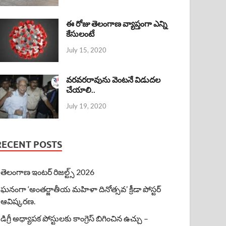
ఈ రోజు తెలంగాణ వ్యాప్తంగా ఎన్ని
కేసులంటే
July 15, 2020
వరవరరావును వెంటనే విడుదల
చేయాలి..
July 19, 2020
RECENT POSTS
తెలంగాణ ఇంటర్ రిజల్ట్స్ 2026
ఘనంగా ‘అంతర్జాతీయ మహిళా దినోత్సవ’ క్రీడా పోస్టర్
ఆవిష్కరణ.
డిగ్రీ అధ్యాపక పోస్టులకు కాంగ్రెస్ బిగించిన ఉచ్చు –