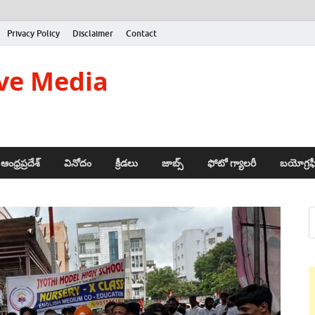
Privacy Policy
Disclaimer
Contact
ve Media
ఆంధ్రప్రదేశ్
వినోదం
క్రీడలు
జాబ్స్
ఫోటో గ్యాలరీ
బయోగ్రఫ