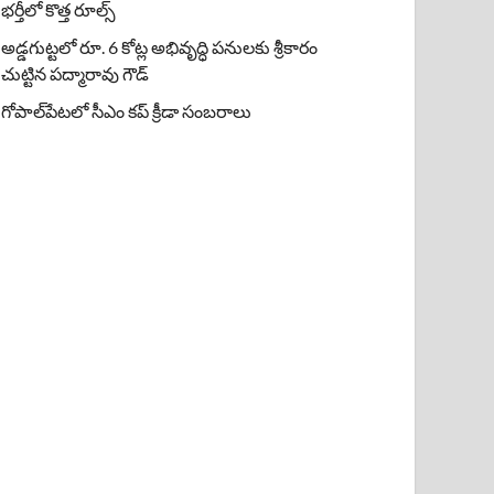
భర్తీలో కొత్త రూల్స్
అడ్డగుట్టలో రూ. 6 కోట్ల అభివృద్ధి పనులకు శ్రీకారం
చుట్టిన పద్మారావు గౌడ్
గోపాల్‌పేటలో సీఎం కప్ క్రీడా సంబరాలు