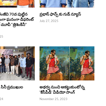
రంజీవి 70వ పుట్టిన
ప్రభాస్ ఫాన్స్ కు గుడ్ న్యూస్
భంగా ఘనంగా డిఫరెంట్
July 27, 2025
లర్ మూవీ “త్రిశెంకినీ”
025
పై సినీ ప్రముఖుల
అథర్వ నుంచి ఆకట్టుకుంటోన్న
‘కేసీపీడీ’ వీడియో సాంగ్
024
November 25, 2023