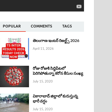
POPULAR
COMMENTS
TAGS
తెలంగాణ ఇంటర్ రిజల్ట్స్ 2026
April 11, 2026
రోజు రోజుకి సిద్దిపేటలో
పెరిగిపోతున్నా కరోన కేసుల సంఖ్య
July 15, 2020
వికారాబాద్ జిల్లాలో కురుస్తున్న
భారీ వర్షం
July 15, 2020