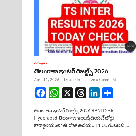
తెలంగాణ
తెలంగాణ ఇంటర్ రిజల్ట్స్ 2026
April 11, 2026
-
by
admin
-
Leave a Comment
F
W
X
T
L
S
a
h
h
i
h
తెలంగాణ ఇంటర్ రిజల్ట్స్ 2026 RBM Desk
c
a
r
n
a
Hyderabad:తెలంగాణ ఇంటర్మీడియట్ బోర్డు
కార్యాలయంలో ఈ రోజు ఉదయం 11:00 గంటలకు …
e
t
e
k
r