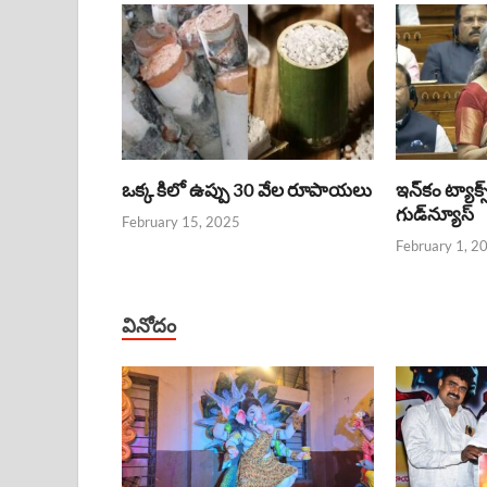
ఒక్క కిలో ఉప్పు 30 వేల రూపాయలు
ఇన్‌కం ట్యాక్స
గుడ్‌న్యూస్‌
February 15, 2025
February 1, 2
వినోదం