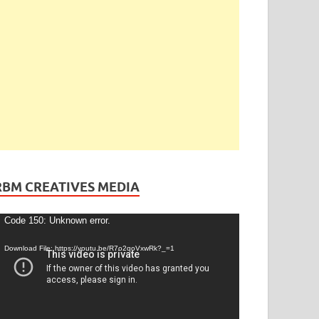
ెండింగ్
/
తెలంగాణ
ేడీ అఘోరీకి బెయిల్.. ఈరోజే విడుదల
gust 13, 2025
-
by
admin
-
Leave a Comment
RBM CREATIVES MEDIA
ideo
Code 150: Unknown error.
layer
Download File: https://youtu.be/R7o2qoVxwRk?_=1