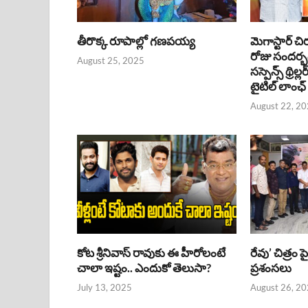
తీరొక్క రూపాల్లో గణపయ్య
మెగాస్టార్ చి
రోజు సందర్
August 25, 2025
సస్పెన్స్ థ్రిల్
టైటిల్ లాంఛ్
August 22, 2
కోట శ్రీనివాస్ రావుకు ఈ హీరోలంటే
రేవు’ చిత్రం 
చాలా ఇష్టం.. ఎందుకో తెలుసా?
ప్రశంసలు
July 13, 2025
August 26, 2