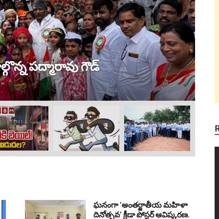
ట్ర
 విజయం !
ల
Au
V
P
ఘనంగా ‘అంతర్జాతీయ మహిళా
దినోత్సవ’ క్రీడా పోస్టర్ ఆవిష్కరణ.