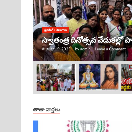
ట్రెండింగ్
/
తెలంగాణ
కృష్ణుడు ఎక్కడ ఉంటే, అక్కడే
August 15, 2025
-
by
admin
-
Leave a Comment
తాజా వార్తలు