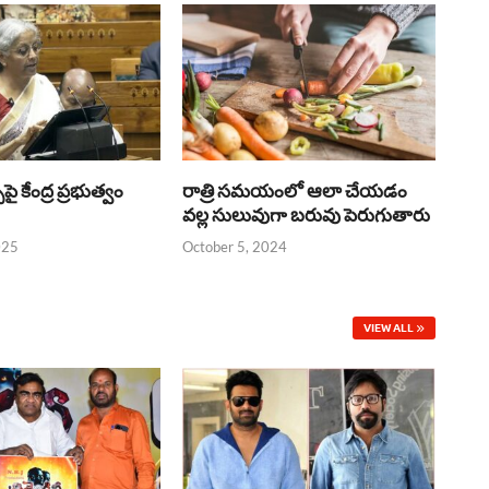
్‌పై కేంద్ర ప్రభుత్వం
రాత్రి సమయంలో ఆలా చేయడం
వల్ల సులువుగా బరువు పెరుగుతారు
025
October 5, 2024
VIEW ALL