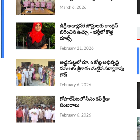
March 6, 2026
డిగ్రీ అధ్యాపక పోస్టులకు కాంగ్రెస్
బిగించిన ఉచ్చు – భర్తీలో కొత్త
రూల్స్
February 21, 2026
అడ్డగుట్టలో రూ. 6 కోట్ల అభివృద్ధి
పనులకు శ్రీకారం చుట్టిన పద్మారావు
గౌడ్
February 6, 2026
గోపాల్‌పేటలో సీఎం కప్ క్రీడా
సంబరాలు
February 6, 2026