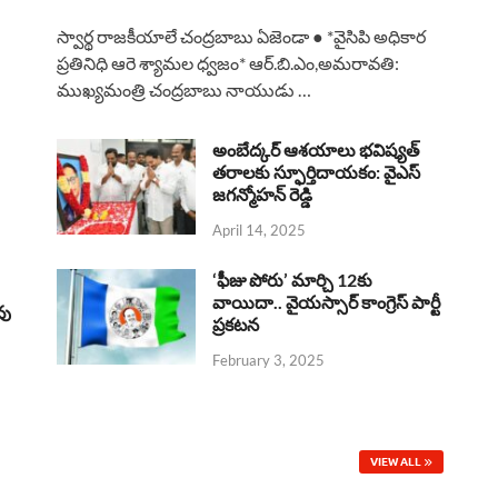
a
h
h
i
h
స్వార్థ రాజకీయాలే చంద్రబాబు ఏజెండా ● *వైసిపి అధికార
c
a
r
n
a
ప్రతినిధి ఆరె శ్యామల ధ్వజం* ఆర్.బి.ఎం,అమరావతి:
ముఖ్యమంత్రి చంద్రబాబు నాయుడు …
e
t
e
k
r
b
s
a
e
e
అంబేద్కర్ ఆశయాలు భవిష్యత్
o
A
తరాలకు స్ఫూర్తిదాయకం: వైఎస్
d
d
జగన్మోహన్ రెడ్డి
o
p
s
I
April 14, 2025
k
p
n
‘ఫీజు పోరు’ మార్చి 12కు
వాయిదా.. వైయస్సార్‌ కాంగ్రెస్‌ పార్టీ
వు
ప్రకటన
February 3, 2025
VIEW ALL