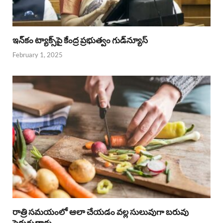
ఇన్‌కం ట్యాక్స్‌పై కేంద్ర ప్రభుత్వం గుడ్‌న్యూస్‌
February 1, 2025
రాత్రి సమయంలో ఆలా చేయడం వల్ల సులువుగా బరువు
పెరుగుతారు