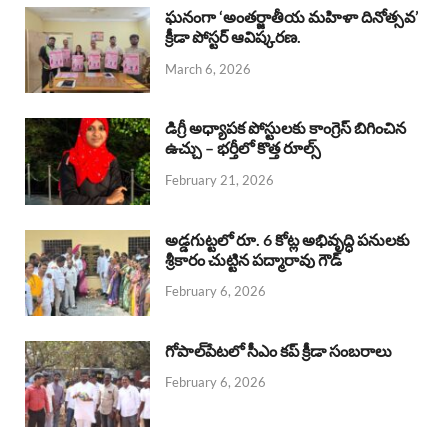
b
s
a
e
e
ఘనంగా ‘అంతర్జాతీయ మహిళా దినోత్సవ’
క్రీడా పోస్టర్ ఆవిష్కరణ.
o
A
d
d
March 6, 2026
o
p
s
I
k
p
n
డిగ్రీ అధ్యాపక పోస్టులకు కాంగ్రెస్ బిగించిన
ఉచ్చు – భర్తీలో కొత్త రూల్స్
February 21, 2026
అడ్డగుట్టలో రూ. 6 కోట్ల అభివృద్ధి పనులకు
శ్రీకారం చుట్టిన పద్మారావు గౌడ్
February 6, 2026
గోపాల్‌పేటలో సీఎం కప్ క్రీడా సంబరాలు
February 6, 2026