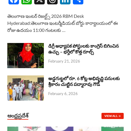
a
h
h
i
h
తెలంగాణ ఇంటర్ రిజల్ట్స్ 2026 RBM Desk
c
a
r
n
a
Hyderabad:తెలంగాణ ఇంటర్మీడియట్ బోర్డు కార్యాలయంలో ఈ
రోజు ఉదయం 11:00 గంటలకు …
e
t
e
k
r
b
s
a
e
e
డిగ్రీ అధ్యాపక పోస్టులకు కాంగ్రెస్ బిగించిన
o
A
ఉచ్చు – భర్తీలో కొత్త రూల్స్
d
d
February 21, 2026
o
p
s
I
k
p
n
అడ్డగుట్టలో రూ. 6 కోట్ల అభివృద్ధి పనులకు
శ్రీకారం చుట్టిన పద్మారావు గౌడ్
February 6, 2026
ఆంధ్రప్రదేశ్
VIEW ALL