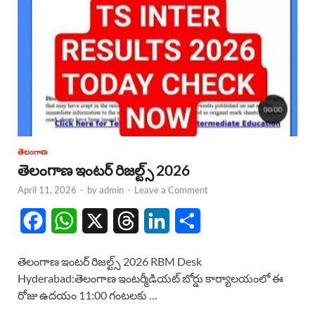
తెలంగాణ
తెలంగాణ ఇంటర్ రిజల్ట్స్ 2026
April 11, 2026
-
by
admin
-
Leave a Comment
F
W
X
T
L
S
a
h
h
i
h
తెలంగాణ ఇంటర్ రిజల్ట్స్ 2026 RBM Desk
c
a
r
n
a
Hyderabad:తెలంగాణ ఇంటర్మీడియట్ బోర్డు కార్యాలయంలో ఈ
రోజు ఉదయం 11:00 గంటలకు …
e
t
e
k
r