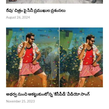
రేవు’ చిత్రం పై సినీ ప్రముఖుల ప్రశంసలు
August 26, 2024
అథర్వ నుంచి ఆకట్టుకుంటోన్న ‘కేసీపీడీ’ వీడియో సాంగ్
November 25, 2023