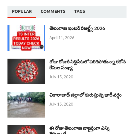
POPULAR
COMMENTS
TAGS
తెలంగాణ ఇంటర్ రిజల్ట్స్ 2026
April 11, 2026
రోజు రోజుకి సిద్దిపేటలో పెరిగిపోతున్నా కరోన
కేసుల సంఖ్య
July 15, 2020
వికారాబాద్ జిల్లాలో కురుస్తున్న భారీ వర్షం
July 15, 2020
ఈ రోజు తెలంగాణ వ్యాప్తంగా ఎన్ని
కేసులంటే