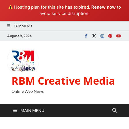
Hosting plan for this site has expired.
Renew now
to
avoid service disruption.
TOP MENU
August 9, 2026
RBM Creative Media
Online Web News
MAIN MENU