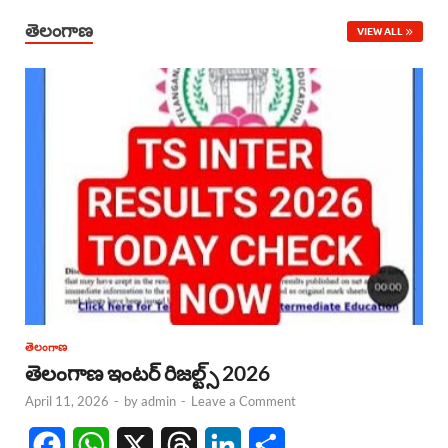
తెలంగాణ
VIEW ALL
తెలంగాణ
తెలంగాణ ఇంటర్ రిజల్ట్స్ 2026
April 11, 2026
-
by
admin
-
Leave a Comment
F
W
X
T
L
S