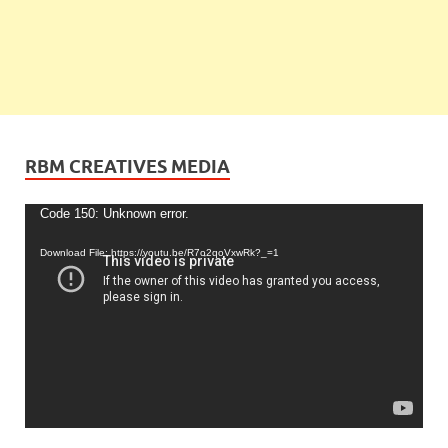
RBM CREATIVES MEDIA
Video
Code 150: Unknown error.
Player
Download File: https://youtu.be/R7o2qoVxwRk?_=1