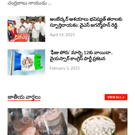
చంద్రబాబు నాయుడు …
e
t
e
k
r
b
s
a
e
e
అంబేద్కర్ ఆశయాలు భవిష్యత్ తరాలకు
o
A
స్ఫూర్తిదాయకం: వైఎస్ జగన్మోహన్ రెడ్డి
d
d
April 14, 2025
o
p
s
I
k
p
n
‘ఫీజు పోరు’ మార్చి 12కు వాయిదా..
వైయస్సార్‌ కాంగ్రెస్‌ పార్టీ ప్రకటన
February 3, 2025
జాతీయ వార్తలు
VIEW ALL