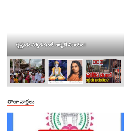
కృష్ణుడు ఎక్కడ ఉంటే, అక్కడే విజయం !
తాజా వార్తలు