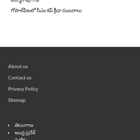
గోపాల్‌పేటలో సీఎం కప్ క్రీడా సంబరాలు
About us
Contact us
Privacy Policy
Sitemap
తెలంగాణ
ఆంధ్ర ప్రదేశ్
వినోదం