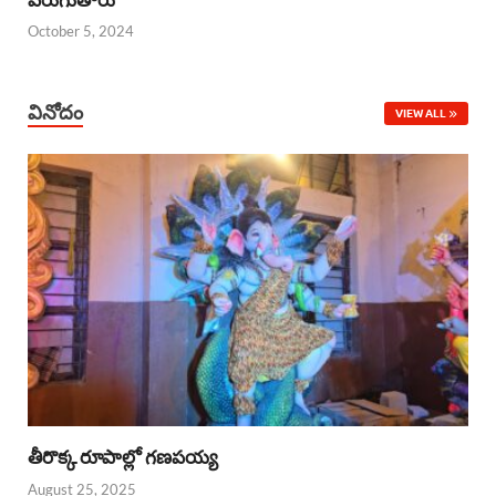
October 5, 2024
వినోదం
VIEW ALL
తీరొక్క రూపాల్లో గణపయ్య
August 25, 2025