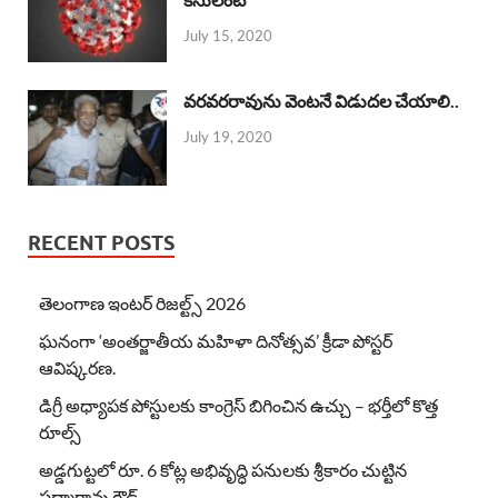
July 15, 2020
వరవరరావును వెంటనే విడుదల చేయాలి..
July 19, 2020
RECENT POSTS
తెలంగాణ ఇంటర్ రిజల్ట్స్ 2026
ఘనంగా ‘అంతర్జాతీయ మహిళా దినోత్సవ’ క్రీడా పోస్టర్
ఆవిష్కరణ.
డిగ్రీ అధ్యాపక పోస్టులకు కాంగ్రెస్ బిగించిన ఉచ్చు – భర్తీలో కొత్త
రూల్స్
అడ్డగుట్టలో రూ. 6 కోట్ల అభివృద్ధి పనులకు శ్రీకారం చుట్టిన
పద్మారావు గౌడ్