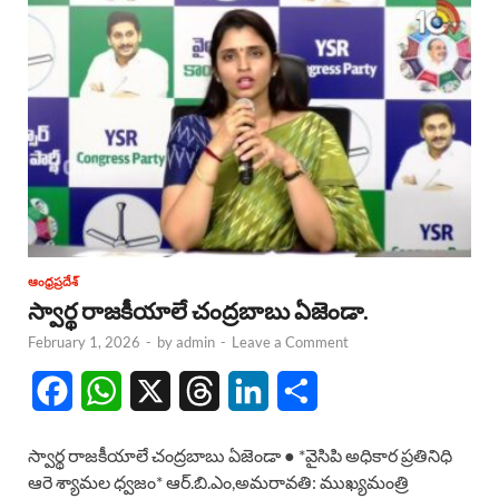
ఆంధ్రప్రదేశ్
స్వార్థ రాజకీయాలే చంద్రబాబు ఏజెండా.
February 1, 2026
-
by
admin
-
Leave a Comment
F
W
X
T
L
S
a
h
h
i
h
స్వార్థ రాజకీయాలే చంద్రబాబు ఏజెండా ● *వైసిపి అధికార ప్రతినిధి
c
a
r
n
a
ఆరె శ్యామల ధ్వజం* ఆర్.బి.ఎం,అమరావతి: ముఖ్యమంత్రి