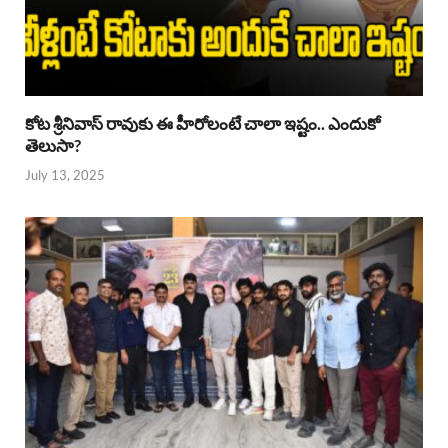
కోట శ్రీనివాస్ రావుకు ఈ హీరోలంటే చాలా ఇష్టం.. ఎందుకో
తెలుసా?
July 13, 2025