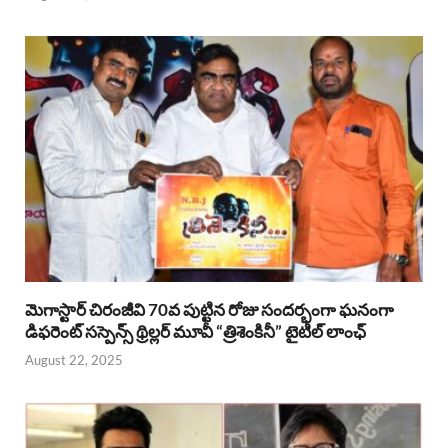
మెగాస్టార్ చిరంజీవి 70వ పుట్టిన రోజు సందర్భంగా ఘనంగా
డిఫరెంట్ సస్పెన్స్ థ్రిల్లర్ మూవీ “త్రిశెంకినీ” టైటిల్ లాంఛ్
August 22, 2025