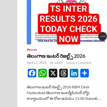
తెలంగాణ
తెలంగాణ ఇంటర్ రిజల్ట్స్ 2026
April 11, 2026
-
by
admin
-
Leave a Comment
F
W
X
T
L
S
a
h
h
i
h
తెలంగాణ ఇంటర్ రిజల్ట్స్ 2026 RBM Desk
c
a
r
n
a
Hyderabad:తెలంగాణ ఇంటర్మీడియట్ బోర్డు
కార్యాలయంలో ఈ రోజు ఉదయం 11:00 గంటలకు …
e
t
e
k
r