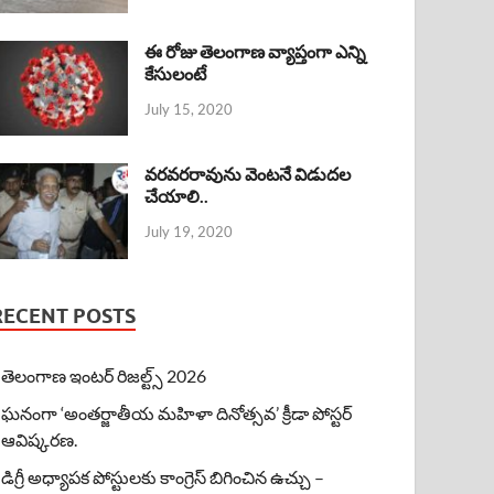
ఈ రోజు తెలంగాణ వ్యాప్తంగా ఎన్ని
కేసులంటే
July 15, 2020
వరవరరావును వెంటనే విడుదల
చేయాలి..
July 19, 2020
RECENT POSTS
తెలంగాణ ఇంటర్ రిజల్ట్స్ 2026
ఘనంగా ‘అంతర్జాతీయ మహిళా దినోత్సవ’ క్రీడా పోస్టర్
ఆవిష్కరణ.
డిగ్రీ అధ్యాపక పోస్టులకు కాంగ్రెస్ బిగించిన ఉచ్చు –