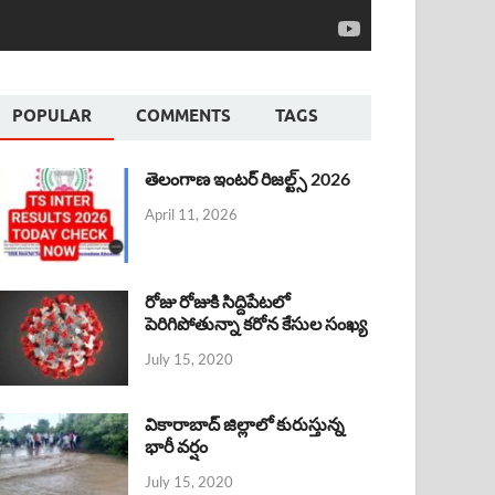
POPULAR
COMMENTS
TAGS
తెలంగాణ ఇంటర్ రిజల్ట్స్ 2026
April 11, 2026
రోజు రోజుకి సిద్దిపేటలో
పెరిగిపోతున్నా కరోన కేసుల సంఖ్య
July 15, 2020
వికారాబాద్ జిల్లాలో కురుస్తున్న
భారీ వర్షం
July 15, 2020