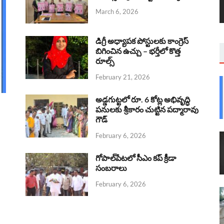
March 6, 2026
డిగ్రీ అధ్యాపక పోస్టులకు కాంగ్రెస్
బిగించిన ఉచ్చు – భర్తీలో కొత్త
రూల్స్
February 21, 2026
అడ్డగుట్టలో రూ. 6 కోట్ల అభివృద్ధి
పనులకు శ్రీకారం చుట్టిన పద్మారావు
గౌడ్
February 6, 2026
గోపాల్‌పేటలో సీఎం కప్ క్రీడా
సంబరాలు
February 6, 2026