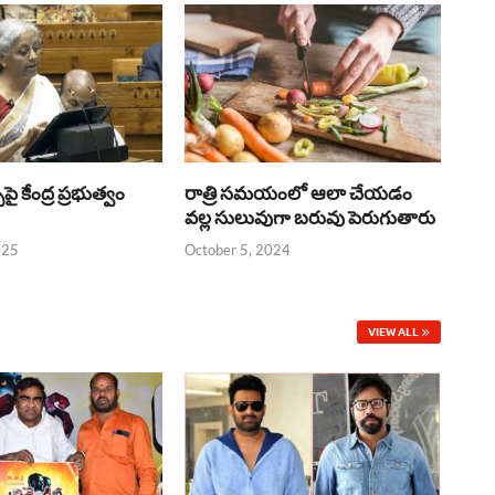
్‌పై కేంద్ర ప్రభుత్వం
రాత్రి సమయంలో ఆలా చేయడం
వల్ల సులువుగా బరువు పెరుగుతారు
025
October 5, 2024
VIEW ALL