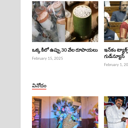
ఒక్క కిలో ఉప్పు 30 వేల రూపాయలు
ఇన్‌కం ట్యాక్స
గుడ్‌న్యూస్‌
February 15, 2025
February 1, 2
వినోదం