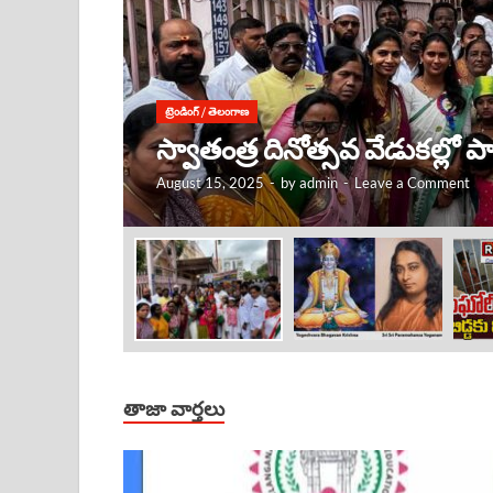
ట్రెండింగ్
/
తెలంగాణ
కృష్ణుడు ఎక్కడ ఉంటే, అక్కడే
August 15, 2025
-
by
admin
-
Leave a Comment
తాజా వార్తలు