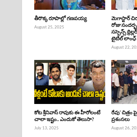
తీరొక్క రూపాల్లో గణపయ్య
మెగాస్టార్ చి
రోజు సందర్
August 25, 2025
సస్పెన్స్ థ్రిల్
టైటిల్ లాంఛ్
August 22, 2
కోట శ్రీనివాస్ రావుకు ఈ హీరోలంటే
రేవు’ చిత్రం 
చాలా ఇష్టం.. ఎందుకో తెలుసా?
ప్రశంసలు
July 13, 2025
August 26, 2