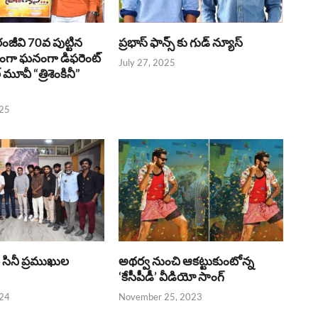
రంజీవి 70వ పుట్టిన
ప్రభాస్ ఫాన్స్ కు గుడ్ న్యూస్
భంగా ఘనంగా డిఫరెంట్
July 27, 2025
లర్ మూవీ “త్రిశెంకినీ”
025
పై సినీ ప్రముఖుల
అథర్వ నుంచి ఆకట్టుకుంటోన్న
‘కేసీపీడీ’ వీడియో సాంగ్
024
November 25, 2023