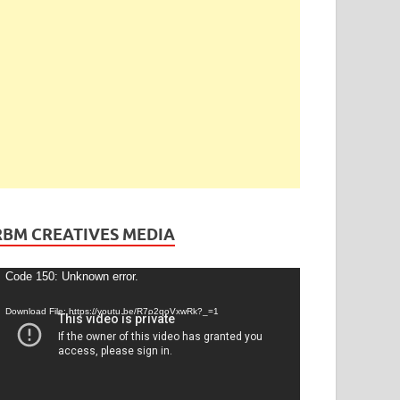
ెండింగ్
/
తెలంగాణ
ేడీ అఘోరీకి బెయిల్.. ఈరోజే విడుదల
gust 13, 2025
-
by
admin
-
Leave a Comment
RBM CREATIVES MEDIA
ideo
Code 150: Unknown error.
layer
Download File: https://youtu.be/R7o2qoVxwRk?_=1