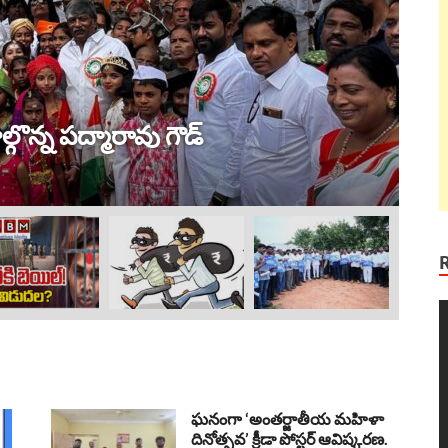
ట్ర
 విజయం !
ల
Au
V
P
ఘనంగా ‘అంతర్జాతీయ మహిళా
దినోత్సవ’ క్రీడా పోస్టర్ ఆవిష్కరణ.