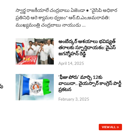
a
h
h
i
h
స్వార్థ రాజకీయాలే చంద్రబాబు ఏజెండా ● *వైసిపి అధికార
c
a
r
n
a
ప్రతినిధి ఆరె శ్యామల ధ్వజం* ఆర్.బి.ఎం,అమరావతి:
ముఖ్యమంత్రి చంద్రబాబు నాయుడు …
e
t
e
k
r
b
s
a
e
e
అంబేద్కర్ ఆశయాలు భవిష్యత్
o
A
తరాలకు స్ఫూర్తిదాయకం: వైఎస్
d
d
జగన్మోహన్ రెడ్డి
o
p
s
I
April 14, 2025
k
p
n
‘ఫీజు పోరు’ మార్చి 12కు
వాయిదా.. వైయస్సార్‌ కాంగ్రెస్‌ పార్టీ
వు
ప్రకటన
February 3, 2025
VIEW ALL