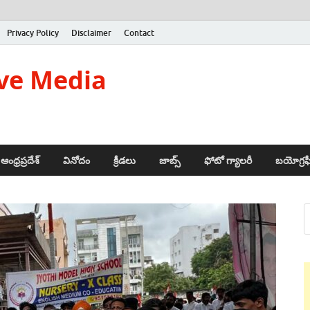
Privacy Policy
Disclaimer
Contact
ve Media
ఆంధ్రప్రదేశ్
వినోదం
క్రీడలు
జాబ్స్
ఫోటో గ్యాలరీ
బయోగ్రఫ