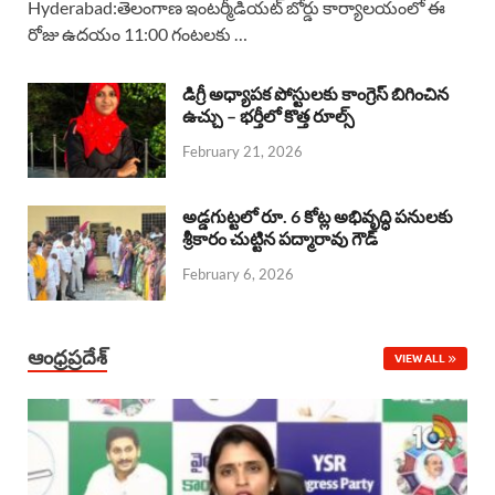
Hyderabad:తెలంగాణ ఇంటర్మీడియట్ బోర్డు కార్యాలయంలో ఈ
రోజు ఉదయం 11:00 గంటలకు …
e
t
e
k
r
b
s
a
e
e
డిగ్రీ అధ్యాపక పోస్టులకు కాంగ్రెస్ బిగించిన
o
A
ఉచ్చు – భర్తీలో కొత్త రూల్స్
d
d
February 21, 2026
o
p
s
I
k
p
n
అడ్డగుట్టలో రూ. 6 కోట్ల అభివృద్ధి పనులకు
శ్రీకారం చుట్టిన పద్మారావు గౌడ్
February 6, 2026
ఆంధ్రప్రదేశ్
VIEW ALL