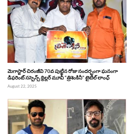
మెగాస్టార్ చిరంజీవి 70వ పుట్టిన రోజు సందర్భంగా ఘనంగా
డిఫరెంట్ సస్పెన్స్ థ్రిల్లర్ మూవీ “త్రిశెంకినీ” టైటిల్ లాంఛ్
August 22, 2025