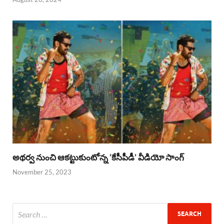
అథర్వ నుంచి ఆకట్టుకుంటోన్న ‘కేసీపీడీ’ వీడియో సాంగ్
November 25, 2023