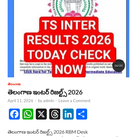
తెలంగాణ
తెలంగాణ ఇంటర్ రిజల్ట్స్ 2026
April 11, 2026
-
by
admin
-
Leave a Comment
F
W
X
T
L
S
a
h
h
i
h
తెలంగాణ ఇంటర్ రిజల్ట్స్ 2026 RBM Desk
c
a
r
n
a