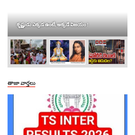
కృష్ణుడు ఎక్కడ ఉంటే, అక్కడే విజయం !
తాజా వార్తలు