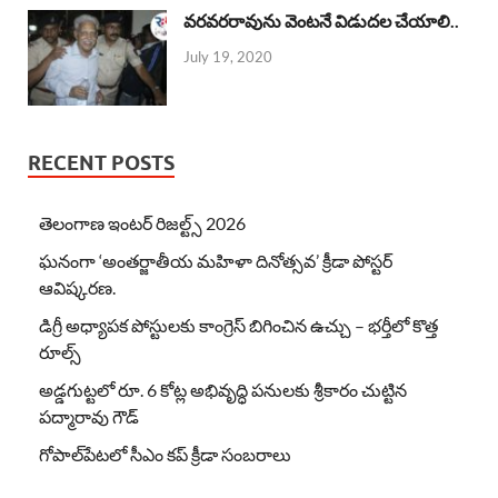
వరవరరావును వెంటనే విడుదల చేయాలి..
July 19, 2020
RECENT POSTS
తెలంగాణ ఇంటర్ రిజల్ట్స్ 2026
ఘనంగా ‘అంతర్జాతీయ మహిళా దినోత్సవ’ క్రీడా పోస్టర్
ఆవిష్కరణ.
డిగ్రీ అధ్యాపక పోస్టులకు కాంగ్రెస్ బిగించిన ఉచ్చు – భర్తీలో కొత్త
రూల్స్
అడ్డగుట్టలో రూ. 6 కోట్ల అభివృద్ధి పనులకు శ్రీకారం చుట్టిన
పద్మారావు గౌడ్
గోపాల్‌పేటలో సీఎం కప్ క్రీడా సంబరాలు