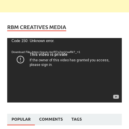
RBM CREATIVES MEDIA
Video
Code 150: Unknown error.
Player
Download File: https://youtu.be/R7o2qoVxwRk?_=1
POPULAR
COMMENTS
TAGS