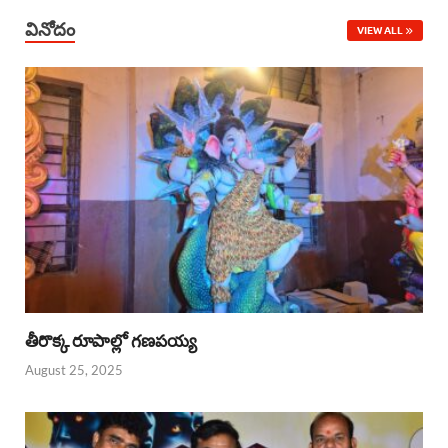
వినోదం
VIEW ALL
తీరొక్క రూపాల్లో గణపయ్య
August 25, 2025