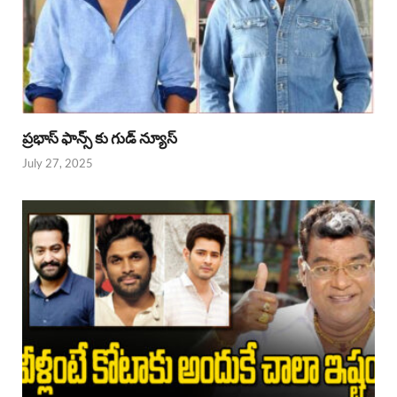
ప్రభాస్ ఫాన్స్ కు గుడ్ న్యూస్
July 27, 2025