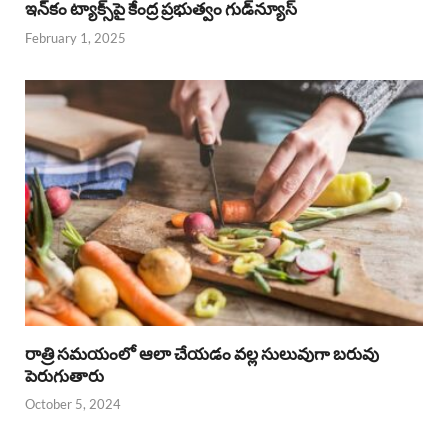
ఇన్‌కం ట్యాక్స్‌పై కేంద్ర ప్రభుత్వం గుడ్‌న్యూస్‌
February 1, 2025
రాత్రి సమయంలో ఆలా చేయడం వల్ల సులువుగా బరువు
పెరుగుతారు
October 5, 2024