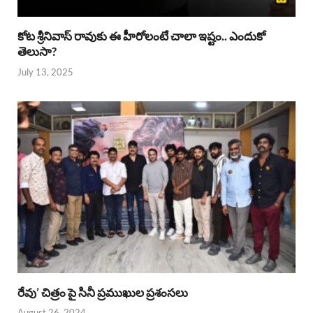
కోట శ్రీనివాస్ రావుకు ఈ హీరోలంటే చాలా ఇష్టం.. ఎందుకో
తెలుసా?
July 13, 2025
రేవు’ చిత్రం పై సినీ ప్రముఖుల ప్రశంసలు
August 26, 2024