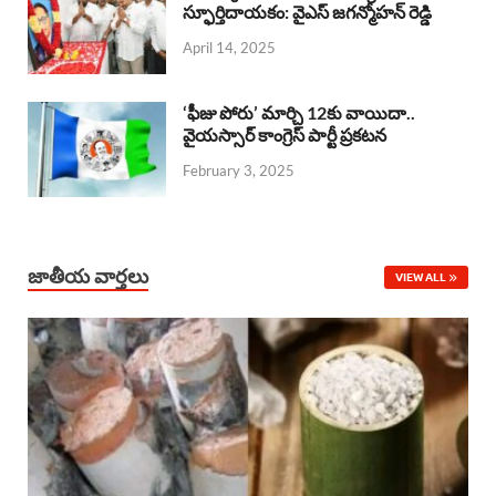
o
A
స్ఫూర్తిదాయకం: వైఎస్ జగన్మోహన్ రెడ్డి
d
d
April 14, 2025
o
p
s
I
k
p
n
‘ఫీజు పోరు’ మార్చి 12కు వాయిదా..
వైయస్సార్‌ కాంగ్రెస్‌ పార్టీ ప్రకటన
February 3, 2025
జాతీయ వార్తలు
VIEW ALL