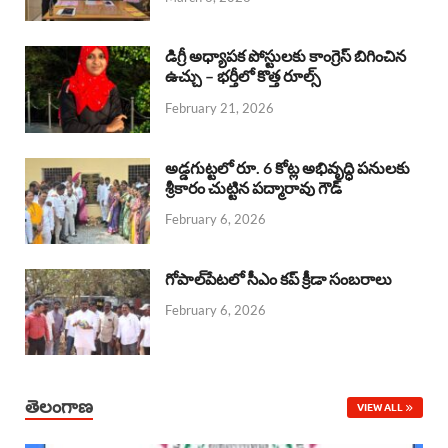
o
p
s
I
k
p
n
డిగ్రీ అధ్యాపక పోస్టులకు కాంగ్రెస్ బిగించిన
ఉచ్చు – భర్తీలో కొత్త రూల్స్
February 21, 2026
అడ్డగుట్టలో రూ. 6 కోట్ల అభివృద్ధి పనులకు
శ్రీకారం చుట్టిన పద్మారావు గౌడ్
February 6, 2026
గోపాల్‌పేటలో సీఎం కప్ క్రీడా సంబరాలు
February 6, 2026
తెలంగాణ
VIEW ALL