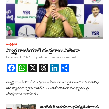
ఆంధ్రప్రదేశ్
స్వార్థ రాజకీయాలే చంద్రబాబు ఏజెండా.
February 1, 2026
-
by
admin
-
Leave a Comment
F
W
X
T
L
S
a
h
h
i
h
స్వార్థ రాజకీయాలే చంద్రబాబు ఏజెండా ● *వైసిపి అధికార ప్రతినిధి
c
a
r
n
a
ఆరె శ్యామల ధ్వజం* ఆర్.బి.ఎం,అమరావతి: ముఖ్యమంత్రి
చంద్రబాబు నాయుడు …
e
t
e
k
r
b
s
a
e
e
అంబేద్కర్ ఆశయాలు భవిష్యత్ తరాలకు