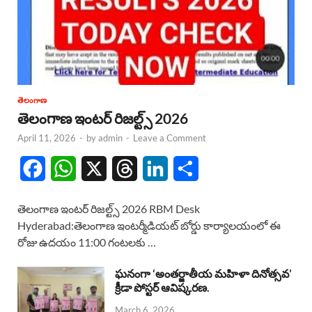
తెలంగాణ
తెలంగాణ ఇంటర్ రిజల్ట్స్ 2026
April 11, 2026
-
by
admin
-
Leave a Comment
F
W
X
T
L
S
a
h
h
i
h
తెలంగాణ ఇంటర్ రిజల్ట్స్ 2026 RBM Desk
c
a
r
n
a
Hyderabad:తెలంగాణ ఇంటర్మీడియట్ బోర్డు కార్యాలయంలో ఈ
రోజు ఉదయం 11:00 గంటలకు …
e
t
e
k
r
b
s
a
e
e
ఘనంగా ‘అంతర్జాతీయ మహిళా దినోత్సవ’
క్రీడా పోస్టర్ ఆవిష్కరణ.
o
A
d
d
March 6, 2026