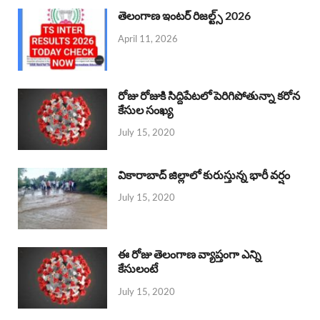
తెలంగాణ ఇంటర్ రిజల్ట్స్ 2026
April 11, 2026
రోజు రోజుకి సిద్దిపేటలో పెరిగిపోతున్నా కరోన
కేసుల సంఖ్య
July 15, 2020
వికారాబాద్ జిల్లాలో కురుస్తున్న భారీ వర్షం
July 15, 2020
ఈ రోజు తెలంగాణ వ్యాప్తంగా ఎన్ని
కేసులంటే
July 15, 2020