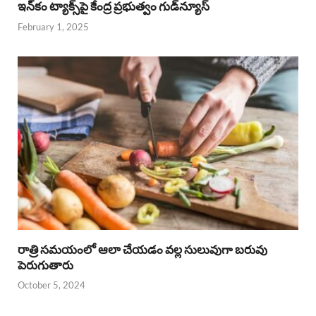
ఇన్‌కం ట్యాక్స్‌పై కేంద్ర ప్రభుత్వం గుడ్‌న్యూస్‌
February 1, 2025
రాత్రి సమయంలో ఆలా చేయడం వల్ల సులువుగా బరువు
పెరుగుతారు
October 5, 2024