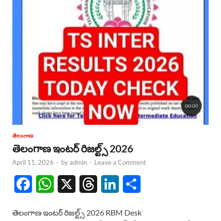
తెలంగాణ
తెలంగాణ ఇంటర్ రిజల్ట్స్ 2026
April 11, 2026
-
by
admin
-
Leave a Comment
F
W
X
T
L
S
a
h
h
i
h
తెలంగాణ ఇంటర్ రిజల్ట్స్ 2026 RBM Desk
c
a
r
n
a