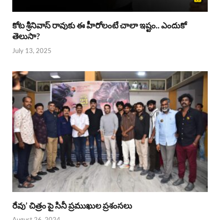
కోట శ్రీనివాస్ రావుకు ఈ హీరోలంటే చాలా ఇష్టం.. ఎందుకో
తెలుసా?
July 13, 2025
రేవు’ చిత్రం పై సినీ ప్రముఖుల ప్రశంసలు
August 26, 2024