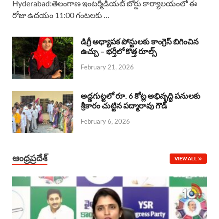
Hyderabad:తెలంగాణ ఇంటర్మీడియట్ బోర్డు కార్యాలయంలో ఈ
రోజు ఉదయం 11:00 గంటలకు …
e
t
e
k
r
b
s
a
e
e
డిగ్రీ అధ్యాపక పోస్టులకు కాంగ్రెస్ బిగించిన
o
A
ఉచ్చు – భర్తీలో కొత్త రూల్స్
d
d
February 21, 2026
o
p
s
I
k
p
n
అడ్డగుట్టలో రూ. 6 కోట్ల అభివృద్ధి పనులకు
శ్రీకారం చుట్టిన పద్మారావు గౌడ్
February 6, 2026
ఆంధ్రప్రదేశ్
VIEW ALL