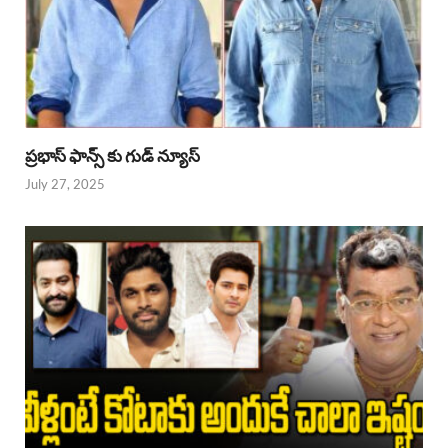
ప్రభాస్ ఫాన్స్ కు గుడ్ న్యూస్
July 27, 2025