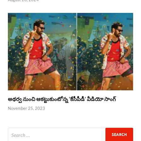
అథర్వ నుంచి ఆకట్టుకుంటోన్న ‘కేసీపీడీ’ వీడియో సాంగ్
November 25, 2023