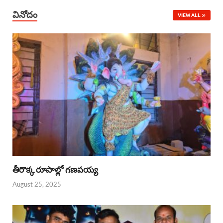
వినోదం
VIEW ALL
తీరొక్క రూపాల్లో గణపయ్య
August 25, 2025