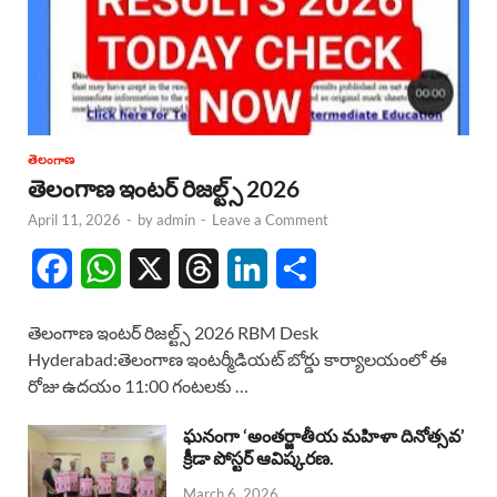
తెలంగాణ
తెలంగాణ ఇంటర్ రిజల్ట్స్ 2026
April 11, 2026
-
by
admin
-
Leave a Comment
F
W
X
T
L
S
a
h
h
i
h
తెలంగాణ ఇంటర్ రిజల్ట్స్ 2026 RBM Desk
c
a
r
n
a
Hyderabad:తెలంగాణ ఇంటర్మీడియట్ బోర్డు కార్యాలయంలో ఈ
రోజు ఉదయం 11:00 గంటలకు …
e
t
e
k
r
b
s
a
e
e
ఘనంగా ‘అంతర్జాతీయ మహిళా దినోత్సవ’
క్రీడా పోస్టర్ ఆవిష్కరణ.
o
A
d
d
March 6, 2026