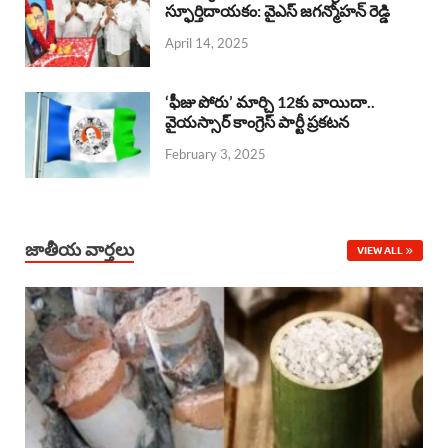
o
A
స్ఫూర్తిదాయకం: వైఎస్ జగన్మోహన్ రెడ్డి
d
d
April 14, 2025
o
p
s
I
k
p
n
‘ఫీజు పోరు’ మార్చి 12కు వాయిదా..
వైయస్సార్‌ కాంగ్రెస్‌ పార్టీ ప్రకటన
February 3, 2025
జాతీయ వార్తలు
VIEW ALL