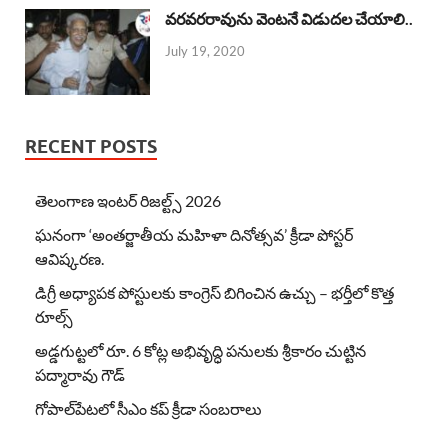
వరవరరావును వెంటనే విడుదల చేయాలి..
July 19, 2020
RECENT POSTS
తెలంగాణ ఇంటర్ రిజల్ట్స్ 2026
ఘనంగా ‘అంతర్జాతీయ మహిళా దినోత్సవ’ క్రీడా పోస్టర్
ఆవిష్కరణ.
డిగ్రీ అధ్యాపక పోస్టులకు కాంగ్రెస్ బిగించిన ఉచ్చు – భర్తీలో కొత్త
రూల్స్
అడ్డగుట్టలో రూ. 6 కోట్ల అభివృద్ధి పనులకు శ్రీకారం చుట్టిన
పద్మారావు గౌడ్
గోపాల్‌పేటలో సీఎం కప్ క్రీడా సంబరాలు