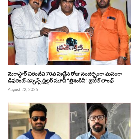
మెగాస్టార్ చిరంజీవి 70వ పుట్టిన రోజు సందర్భంగా ఘనంగా
డిఫరెంట్ సస్పెన్స్ థ్రిల్లర్ మూవీ “త్రిశెంకినీ” టైటిల్ లాంఛ్
August 22, 2025