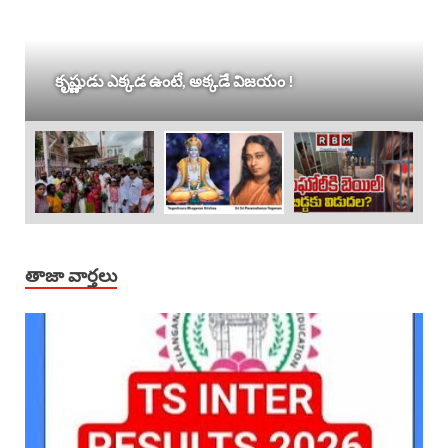
కృష్ణుడు ఎక్కడ ఉంటే, అక్కడే విజయం !
తాజా వార్తలు