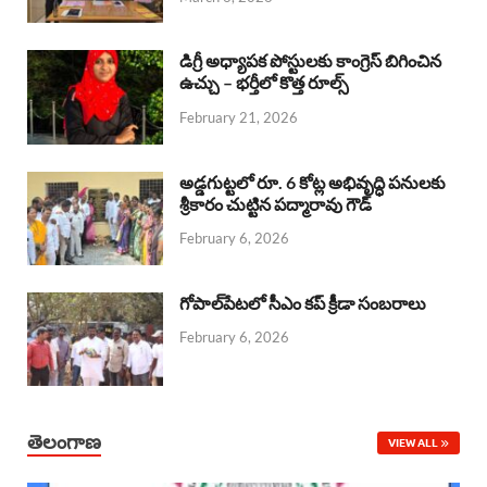
o
p
s
I
k
p
n
డిగ్రీ అధ్యాపక పోస్టులకు కాంగ్రెస్ బిగించిన
ఉచ్చు – భర్తీలో కొత్త రూల్స్
February 21, 2026
అడ్డగుట్టలో రూ. 6 కోట్ల అభివృద్ధి పనులకు
శ్రీకారం చుట్టిన పద్మారావు గౌడ్
February 6, 2026
గోపాల్‌పేటలో సీఎం కప్ క్రీడా సంబరాలు
February 6, 2026
తెలంగాణ
VIEW ALL