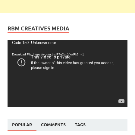
RBM CREATIVES MEDIA
Video
Code 150: Unknown error.
Player
Download File: https://youtu.be/R7o2qoVxwRk?_=1
POPULAR
COMMENTS
TAGS