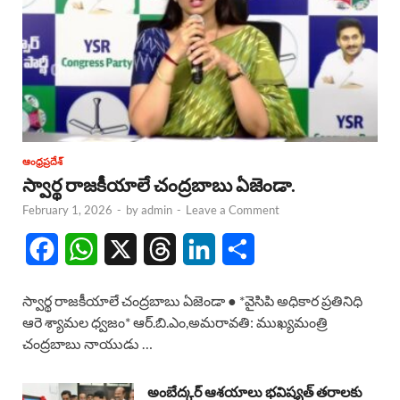
ఆంధ్రప్రదేశ్
స్వార్థ రాజకీయాలే చంద్రబాబు ఏజెండా.
February 1, 2026
-
by
admin
-
Leave a Comment
F
W
X
T
L
S
a
h
h
i
h
స్వార్థ రాజకీయాలే చంద్రబాబు ఏజెండా ● *వైసిపి అధికార ప్రతినిధి
c
a
r
n
a
ఆరె శ్యామల ధ్వజం* ఆర్.బి.ఎం,అమరావతి: ముఖ్యమంత్రి
చంద్రబాబు నాయుడు …
e
t
e
k
r
b
s
a
e
e
అంబేద్కర్ ఆశయాలు భవిష్యత్ తరాలకు