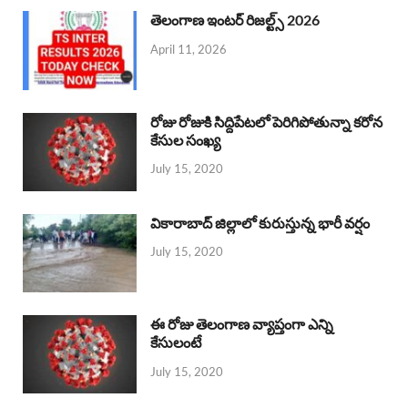
తెలంగాణ ఇంటర్ రిజల్ట్స్ 2026
April 11, 2026
రోజు రోజుకి సిద్దిపేటలో పెరిగిపోతున్నా కరోన
కేసుల సంఖ్య
July 15, 2020
వికారాబాద్ జిల్లాలో కురుస్తున్న భారీ వర్షం
July 15, 2020
ఈ రోజు తెలంగాణ వ్యాప్తంగా ఎన్ని
కేసులంటే
July 15, 2020