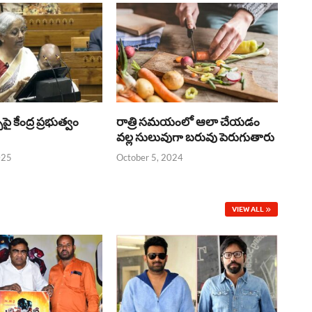
్‌పై కేంద్ర ప్రభుత్వం
రాత్రి సమయంలో ఆలా చేయడం
వల్ల సులువుగా బరువు పెరుగుతారు
025
October 5, 2024
VIEW ALL