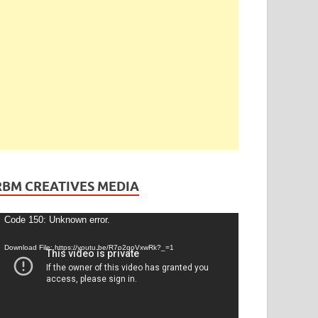
ెండింగ్
/
తెలంగాణ
ేడీ అఘోరీకి బెయిల్.. ఈరోజే విడుదల
gust 13, 2025
-
by
admin
-
Leave a Comment
RBM CREATIVES MEDIA
ideo
Code 150: Unknown error.
layer
Download File: https://youtu.be/R7o2qoVxwRk?_=1