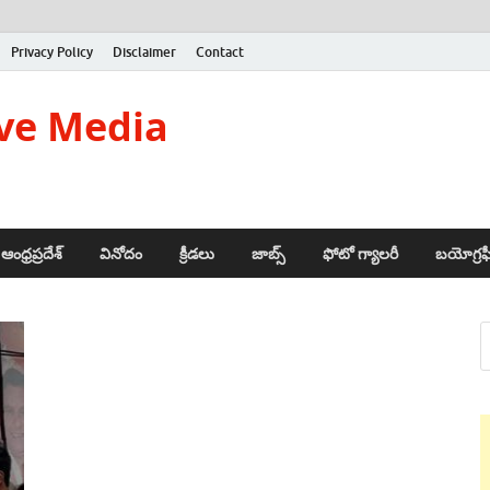
Privacy Policy
Disclaimer
Contact
ve Media
ఆంధ్రప్రదేశ్
వినోదం
క్రీడలు
జాబ్స్
ఫోటో గ్యాలరీ
బయోగ్రఫ