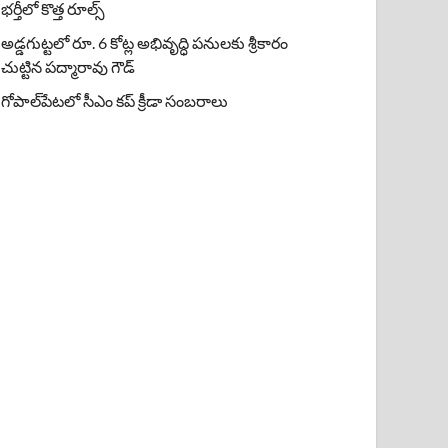
భర్తీలో కొత్త రూల్స్
అడ్డగుట్టలో రూ. 6 కోట్ల అభివృద్ధి పనులకు శ్రీకారం
చుట్టిన పద్మారావు గౌడ్
గోపాల్‌పేటలో సీఎం కప్ క్రీడా సంబరాలు