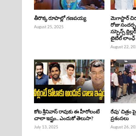
తీరొక్క రూపాల్లో గణపయ్య
మెగాస్టార్ చి
రోజు సందర్
August 25, 2025
సస్పెన్స్ థ్రిల్
టైటిల్ లాంఛ్
August 22, 2
కోట శ్రీనివాస్ రావుకు ఈ హీరోలంటే
రేవు’ చిత్రం 
చాలా ఇష్టం.. ఎందుకో తెలుసా?
ప్రశంసలు
July 13, 2025
August 26, 2