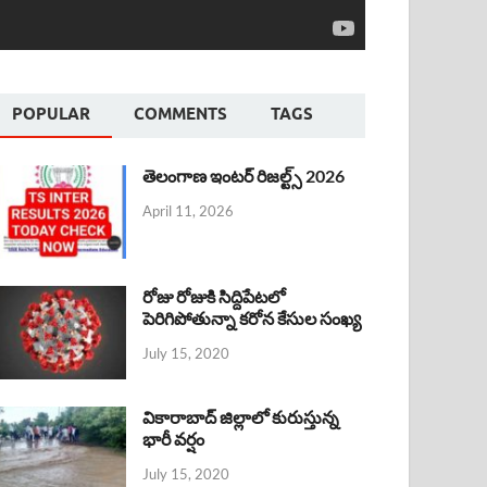
POPULAR
COMMENTS
TAGS
తెలంగాణ ఇంటర్ రిజల్ట్స్ 2026
April 11, 2026
రోజు రోజుకి సిద్దిపేటలో
పెరిగిపోతున్నా కరోన కేసుల సంఖ్య
July 15, 2020
వికారాబాద్ జిల్లాలో కురుస్తున్న
భారీ వర్షం
July 15, 2020