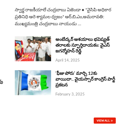
a
h
h
i
h
స్వార్థ రాజకీయాలే చంద్రబాబు ఏజెండా ● *వైసిపి అధికార
c
a
r
n
a
ప్రతినిధి ఆరె శ్యామల ధ్వజం* ఆర్.బి.ఎం,అమరావతి:
ముఖ్యమంత్రి చంద్రబాబు నాయుడు …
e
t
e
k
r
b
s
a
e
e
అంబేద్కర్ ఆశయాలు భవిష్యత్
o
A
తరాలకు స్ఫూర్తిదాయకం: వైఎస్
d
d
జగన్మోహన్ రెడ్డి
o
p
s
I
April 14, 2025
k
p
n
‘ఫీజు పోరు’ మార్చి 12కు
వాయిదా.. వైయస్సార్‌ కాంగ్రెస్‌ పార్టీ
వు
ప్రకటన
February 3, 2025
VIEW ALL