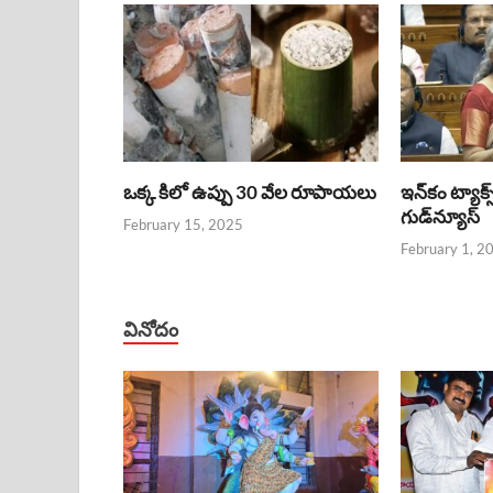
ఒక్క కిలో ఉప్పు 30 వేల రూపాయలు
ఇన్‌కం ట్యాక్స
గుడ్‌న్యూస్‌
February 15, 2025
February 1, 2
వినోదం