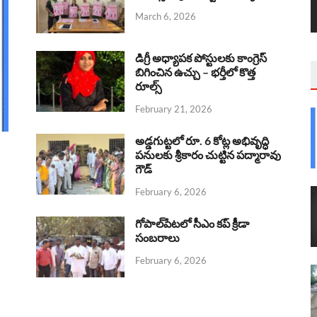
March 6, 2026
డిగ్రీ అధ్యాపక పోస్టులకు కాంగ్రెస్
బిగించిన ఉచ్చు – భర్తీలో కొత్త
రూల్స్
February 21, 2026
అడ్డగుట్టలో రూ. 6 కోట్ల అభివృద్ధి
పనులకు శ్రీకారం చుట్టిన పద్మారావు
గౌడ్
February 6, 2026
గోపాల్‌పేటలో సీఎం కప్ క్రీడా
సంబరాలు
February 6, 2026