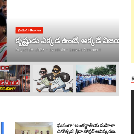
ట్ర
 విజయం !
ల
Au
V
P
ఘనంగా ‘అంతర్జాతీయ మహిళా
దినోత్సవ’ క్రీడా పోస్టర్ ఆవిష్కరణ.