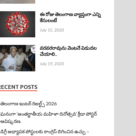
ఈ రోజు తెలంగాణ వ్యాప్తంగా ఎన్ని
కేసులంటే
July 15, 2020
వరవరరావును వెంటనే విడుదల
చేయాలి..
July 19, 2020
RECENT POSTS
తెలంగాణ ఇంటర్ రిజల్ట్స్ 2026
ఘనంగా ‘అంతర్జాతీయ మహిళా దినోత్సవ’ క్రీడా పోస్టర్
ఆవిష్కరణ.
డిగ్రీ అధ్యాపక పోస్టులకు కాంగ్రెస్ బిగించిన ఉచ్చు –