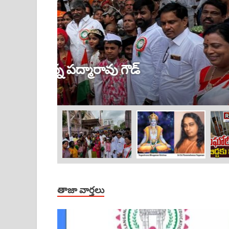
ట్రెండింగ్
/
తెలంగాణ
కృష్ణుడు ఎక్కడ ఉంటే, అక్కడే
August 15, 2025
-
by
admin
-
Leave a Comment
తాజా వార్తలు