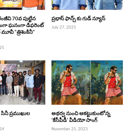
రంజీవి 70వ పుట్టిన
ప్రభాస్ ఫాన్స్ కు గుడ్ న్యూస్
భంగా ఘనంగా డిఫరెంట్
July 27, 2025
లర్ మూవీ “త్రిశెంకినీ”
025
పై సినీ ప్రముఖుల
అథర్వ నుంచి ఆకట్టుకుంటోన్న
‘కేసీపీడీ’ వీడియో సాంగ్
024
November 25, 2023