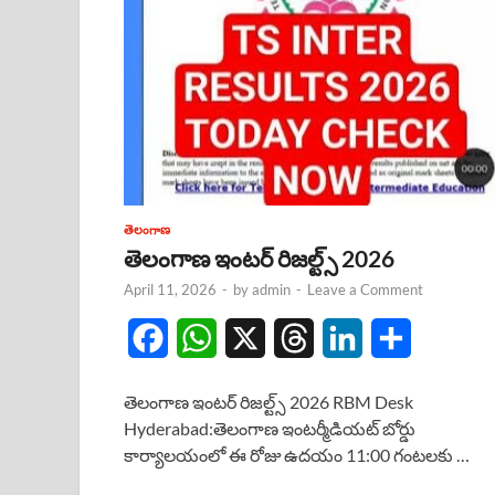
తెలంగాణ
తెలంగాణ ఇంటర్ రిజల్ట్స్ 2026
April 11, 2026
-
by
admin
-
Leave a Comment
F
W
X
T
L
S
a
h
h
i
h
తెలంగాణ ఇంటర్ రిజల్ట్స్ 2026 RBM Desk
c
a
r
n
a
Hyderabad:తెలంగాణ ఇంటర్మీడియట్ బోర్డు
కార్యాలయంలో ఈ రోజు ఉదయం 11:00 గంటలకు …
e
t
e
k
r