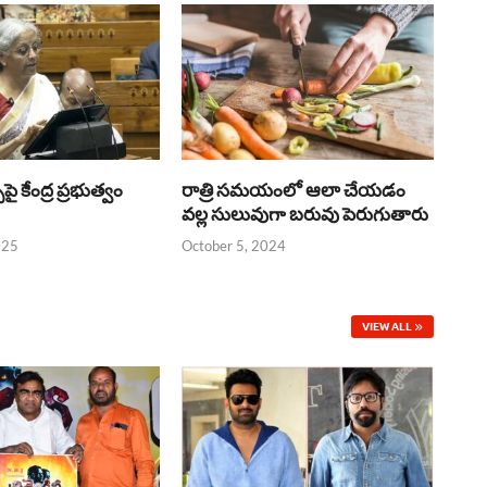
్‌పై కేంద్ర ప్రభుత్వం
రాత్రి సమయంలో ఆలా చేయడం
వల్ల సులువుగా బరువు పెరుగుతారు
025
October 5, 2024
VIEW ALL