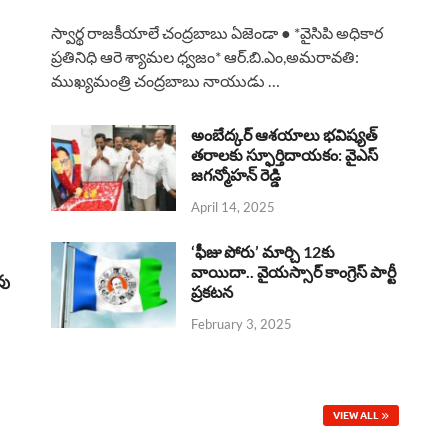
a
h
h
i
h
స్వార్థ రాజకీయాలే చంద్రబాబు ఏజెండా ● *వైసిపి అధికార
c
a
r
n
a
ప్రతినిధి ఆరె శ్యామల ధ్వజం* ఆర్.బి.ఎం,అమరావతి:
ముఖ్యమంత్రి చంద్రబాబు నాయుడు …
e
t
e
k
r
b
s
a
e
e
అంబేద్కర్ ఆశయాలు భవిష్యత్
o
A
తరాలకు స్ఫూర్తిదాయకం: వైఎస్
d
d
జగన్మోహన్ రెడ్డి
o
p
s
I
April 14, 2025
k
p
n
‘ఫీజు పోరు’ మార్చి 12కు
వాయిదా.. వైయస్సార్‌ కాంగ్రెస్‌ పార్టీ
వు
ప్రకటన
February 3, 2025
VIEW ALL