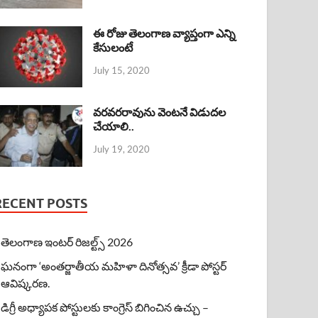
ఈ రోజు తెలంగాణ వ్యాప్తంగా ఎన్ని
కేసులంటే
July 15, 2020
వరవరరావును వెంటనే విడుదల
చేయాలి..
July 19, 2020
RECENT POSTS
తెలంగాణ ఇంటర్ రిజల్ట్స్ 2026
ఘనంగా ‘అంతర్జాతీయ మహిళా దినోత్సవ’ క్రీడా పోస్టర్
ఆవిష్కరణ.
డిగ్రీ అధ్యాపక పోస్టులకు కాంగ్రెస్ బిగించిన ఉచ్చు –