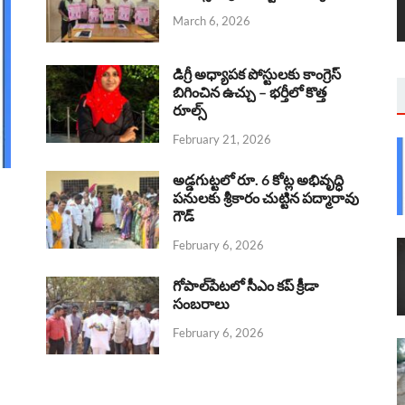
March 6, 2026
డిగ్రీ అధ్యాపక పోస్టులకు కాంగ్రెస్
బిగించిన ఉచ్చు – భర్తీలో కొత్త
రూల్స్
February 21, 2026
అడ్డగుట్టలో రూ. 6 కోట్ల అభివృద్ధి
పనులకు శ్రీకారం చుట్టిన పద్మారావు
గౌడ్
February 6, 2026
గోపాల్‌పేటలో సీఎం కప్ క్రీడా
సంబరాలు
February 6, 2026