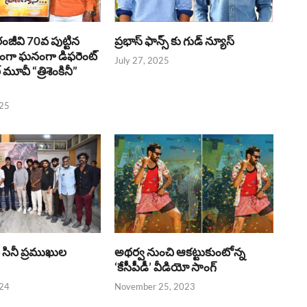
రంజీవి 70వ పుట్టిన
ప్రభాస్ ఫాన్స్ కు గుడ్ న్యూస్
భంగా ఘనంగా డిఫరెంట్
July 27, 2025
లర్ మూవీ “త్రిశెంకినీ”
025
పై సినీ ప్రముఖుల
అథర్వ నుంచి ఆకట్టుకుంటోన్న
‘కేసీపీడీ’ వీడియో సాంగ్
024
November 25, 2023