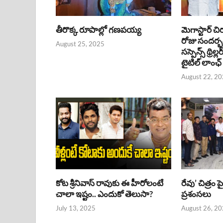
తీరొక్క రూపాల్లో గణపయ్య
మెగాస్టార్ చి
రోజు సందర్
August 25, 2025
సస్పెన్స్ థ్రిల్
టైటిల్ లాంఛ్
August 22, 2
కోట శ్రీనివాస్ రావుకు ఈ హీరోలంటే
రేవు’ చిత్రం 
చాలా ఇష్టం.. ఎందుకో తెలుసా?
ప్రశంసలు
July 13, 2025
August 26, 2