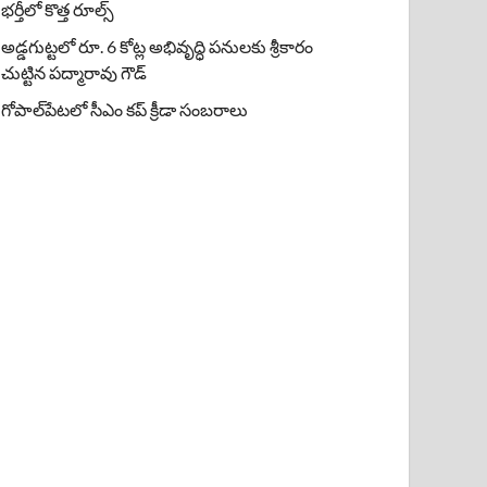
భర్తీలో కొత్త రూల్స్
అడ్డగుట్టలో రూ. 6 కోట్ల అభివృద్ధి పనులకు శ్రీకారం
చుట్టిన పద్మారావు గౌడ్
గోపాల్‌పేటలో సీఎం కప్ క్రీడా సంబరాలు