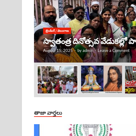
ట్రెండింగ్
/
తెలంగాణ
కృష్ణుడు ఎక్కడ ఉంటే, అక్కడే
August 15, 2025
-
by
admin
-
Leave a Comment
తాజా వార్తలు