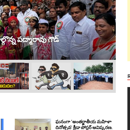
ట్ర
 విజయం !
ల
Au
V
P
ఘనంగా ‘అంతర్జాతీయ మహిళా
దినోత్సవ’ క్రీడా పోస్టర్ ఆవిష్కరణ.