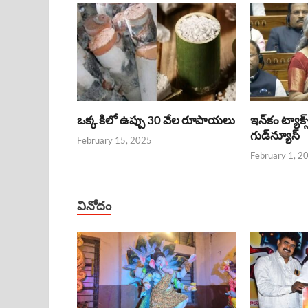
ఒక్క కిలో ఉప్పు 30 వేల రూపాయలు
ఇన్‌కం ట్యాక్స
గుడ్‌న్యూస్‌
February 15, 2025
February 1, 2
వినోదం