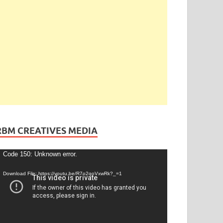
ెండింగ్
/
తెలంగాణ
ేడీ అఘోరీకి బెయిల్.. ఈరోజే విడుదల
gust 13, 2025
-
by
admin
-
Leave a Comment
RBM CREATIVES MEDIA
ideo
Code 150: Unknown error.
layer
Download File: https://youtu.be/R7o2qoVxwRk?_=1