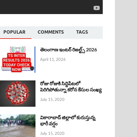
POPULAR
COMMENTS
TAGS
తెలంగాణ ఇంటర్ రిజల్ట్స్ 2026
April 11, 2026
రోజు రోజుకి సిద్దిపేటలో
పెరిగిపోతున్నా కరోన కేసుల సంఖ్య
July 15, 2020
వికారాబాద్ జిల్లాలో కురుస్తున్న
భారీ వర్షం
July 15, 2020