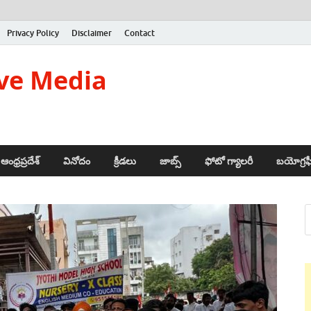
Privacy Policy
Disclaimer
Contact
ve Media
ఆంధ్రప్రదేశ్
వినోదం
క్రీడలు
జాబ్స్
ఫోటో గ్యాలరీ
బయోగ్రఫ