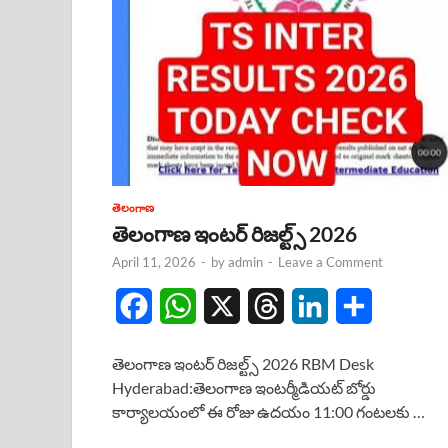
తెలంగాణ
తెలంగాణ ఇంటర్ రిజల్ట్స్ 2026
April 11, 2026
-
by
admin
-
Leave a Comment
F
W
X
T
L
S
a
h
h
i
h
తెలంగాణ ఇంటర్ రిజల్ట్స్ 2026 RBM Desk
c
a
r
n
a
Hyderabad:తెలంగాణ ఇంటర్మీడియట్ బోర్డు
కార్యాలయంలో ఈ రోజు ఉదయం 11:00 గంటలకు …
e
t
e
k
r