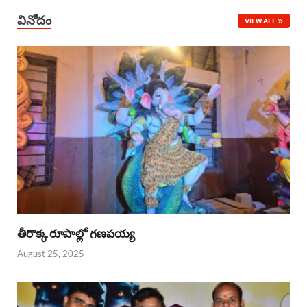
వినోదం
VIEW ALL
తీరొక్క రూపాల్లో గణపయ్య
August 25, 2025