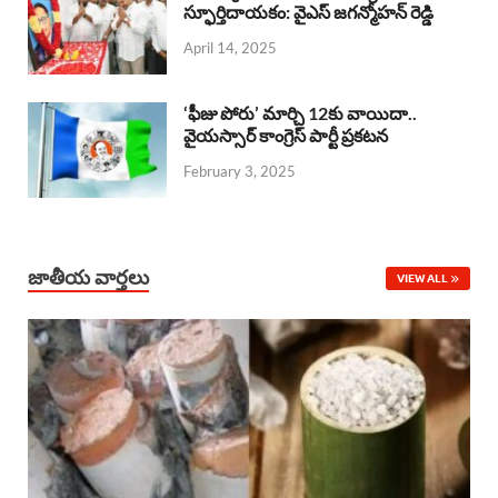
o
A
స్ఫూర్తిదాయకం: వైఎస్ జగన్మోహన్ రెడ్డి
d
d
April 14, 2025
o
p
s
I
k
p
n
‘ఫీజు పోరు’ మార్చి 12కు వాయిదా..
వైయస్సార్‌ కాంగ్రెస్‌ పార్టీ ప్రకటన
February 3, 2025
జాతీయ వార్తలు
VIEW ALL