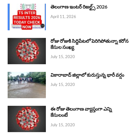
తెలంగాణ ఇంటర్ రిజల్ట్స్ 2026
April 11, 2026
రోజు రోజుకి సిద్దిపేటలో పెరిగిపోతున్నా కరోన
కేసుల సంఖ్య
July 15, 2020
వికారాబాద్ జిల్లాలో కురుస్తున్న భారీ వర్షం
July 15, 2020
ఈ రోజు తెలంగాణ వ్యాప్తంగా ఎన్ని
కేసులంటే
July 15, 2020