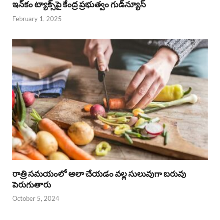
ఇన్‌కం ట్యాక్స్‌పై కేంద్ర ప్రభుత్వం గుడ్‌న్యూస్‌
February 1, 2025
రాత్రి సమయంలో ఆలా చేయడం వల్ల సులువుగా బరువు
పెరుగుతారు
October 5, 2024