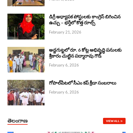
o
p
s
I
k
p
n
డిగ్రీ అధ్యాపక పోస్టులకు కాంగ్రెస్ బిగించిన
ఉచ్చు – భర్తీలో కొత్త రూల్స్
February 21, 2026
అడ్డగుట్టలో రూ. 6 కోట్ల అభివృద్ధి పనులకు
శ్రీకారం చుట్టిన పద్మారావు గౌడ్
February 6, 2026
గోపాల్‌పేటలో సీఎం కప్ క్రీడా సంబరాలు
February 6, 2026
తెలంగాణ
VIEW ALL