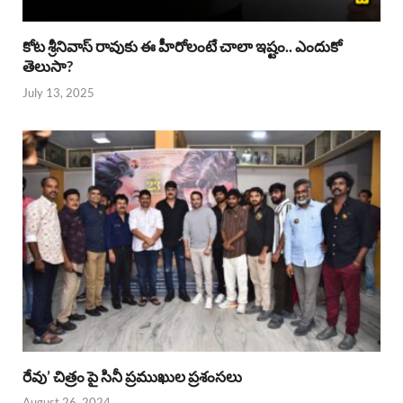
కోట శ్రీనివాస్ రావుకు ఈ హీరోలంటే చాలా ఇష్టం.. ఎందుకో
తెలుసా?
July 13, 2025
రేవు’ చిత్రం పై సినీ ప్రముఖుల ప్రశంసలు
August 26, 2024