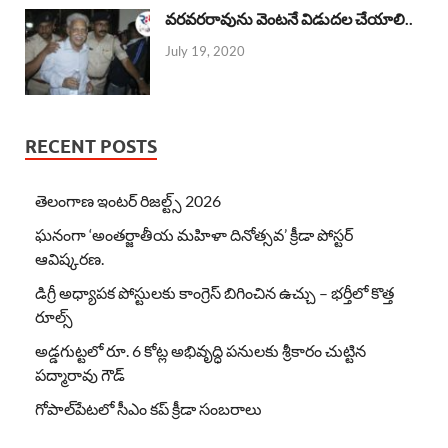
వరవరరావును వెంటనే విడుదల చేయాలి..
July 19, 2020
RECENT POSTS
తెలంగాణ ఇంటర్ రిజల్ట్స్ 2026
ఘనంగా ‘అంతర్జాతీయ మహిళా దినోత్సవ’ క్రీడా పోస్టర్
ఆవిష్కరణ.
డిగ్రీ అధ్యాపక పోస్టులకు కాంగ్రెస్ బిగించిన ఉచ్చు – భర్తీలో కొత్త
రూల్స్
అడ్డగుట్టలో రూ. 6 కోట్ల అభివృద్ధి పనులకు శ్రీకారం చుట్టిన
పద్మారావు గౌడ్
గోపాల్‌పేటలో సీఎం కప్ క్రీడా సంబరాలు