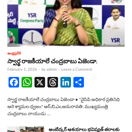
ఆంధ్రప్రదేశ్
స్వార్థ రాజకీయాలే చంద్రబాబు ఏజెండా.
February 1, 2026
-
by
admin
-
Leave a Comment
F
W
X
T
L
S
a
h
h
i
h
స్వార్థ రాజకీయాలే చంద్రబాబు ఏజెండా ● *వైసిపి అధికార ప్రతినిధి
c
a
r
n
a
ఆరె శ్యామల ధ్వజం* ఆర్.బి.ఎం,అమరావతి: ముఖ్యమంత్రి
చంద్రబాబు నాయుడు …
e
t
e
k
r
b
s
a
e
e
అంబేద్కర్ ఆశయాలు భవిష్యత్ తరాలకు