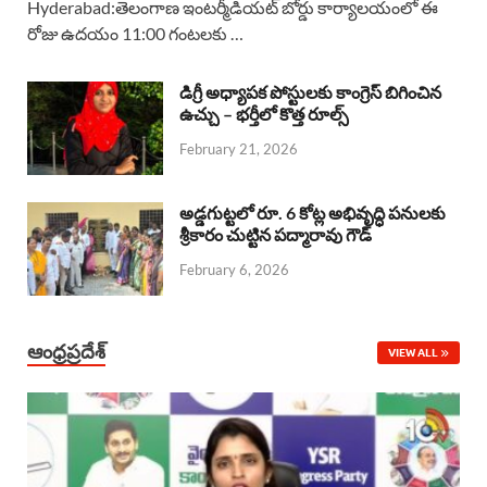
Hyderabad:తెలంగాణ ఇంటర్మీడియట్ బోర్డు కార్యాలయంలో ఈ
రోజు ఉదయం 11:00 గంటలకు …
e
t
e
k
r
b
s
a
e
e
డిగ్రీ అధ్యాపక పోస్టులకు కాంగ్రెస్ బిగించిన
o
A
ఉచ్చు – భర్తీలో కొత్త రూల్స్
d
d
February 21, 2026
o
p
s
I
k
p
n
అడ్డగుట్టలో రూ. 6 కోట్ల అభివృద్ధి పనులకు
శ్రీకారం చుట్టిన పద్మారావు గౌడ్
February 6, 2026
ఆంధ్రప్రదేశ్
VIEW ALL