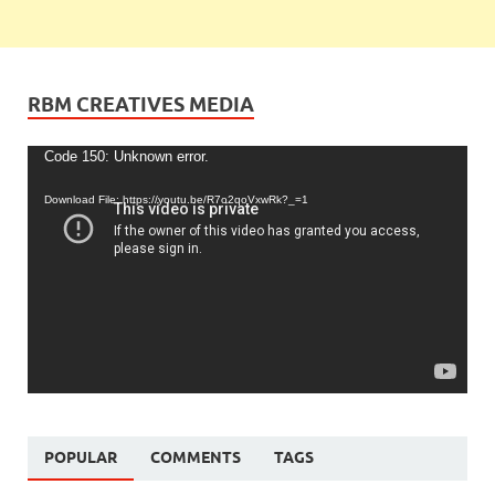
RBM CREATIVES MEDIA
Video
Code 150: Unknown error.
Player
Download File: https://youtu.be/R7o2qoVxwRk?_=1
POPULAR
COMMENTS
TAGS