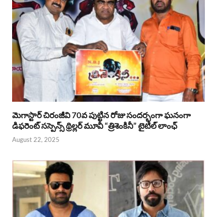
మెగాస్టార్ చిరంజీవి 70వ పుట్టిన రోజు సందర్భంగా ఘనంగా
డిఫరెంట్ సస్పెన్స్ థ్రిల్లర్ మూవీ “త్రిశెంకినీ” టైటిల్ లాంఛ్
August 22, 2025