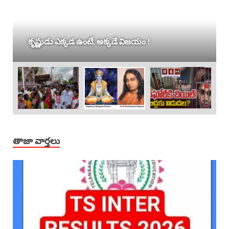
కృష్ణుడు ఎక్కడ ఉంటే, అక్కడే విజయం !
తాజా వార్తలు