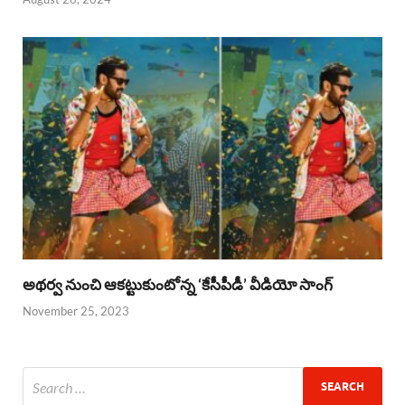
అథర్వ నుంచి ఆకట్టుకుంటోన్న ‘కేసీపీడీ’ వీడియో సాంగ్
November 25, 2023