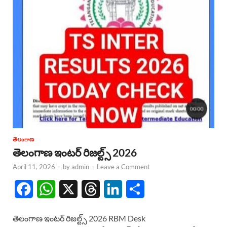
తెలంగాణ
తెలంగాణ ఇంటర్ రిజల్ట్స్ 2026
April 11, 2026
-
by
admin
-
Leave a Comment
F
W
X
T
L
S
a
h
h
i
h
తెలంగాణ ఇంటర్ రిజల్ట్స్ 2026 RBM Desk
c
a
r
n
a