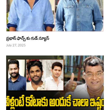
ప్రభాస్ ఫాన్స్ కు గుడ్ న్యూస్
July 27, 2025