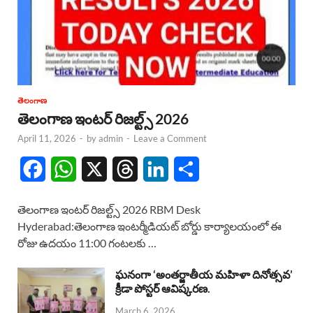
తెలంగాణ
తెలంగాణ ఇంటర్ రిజల్ట్స్ 2026
April 11, 2026
-
by
admin
-
Leave a Comment
F
W
X
T
L
S
a
h
h
i
h
తెలంగాణ ఇంటర్ రిజల్ట్స్ 2026 RBM Desk
c
a
r
n
a
Hyderabad:తెలంగాణ ఇంటర్మీడియట్ బోర్డు కార్యాలయంలో ఈ
రోజు ఉదయం 11:00 గంటలకు …
e
t
e
k
r
b
s
a
e
e
ఘనంగా ‘అంతర్జాతీయ మహిళా దినోత్సవ’
క్రీడా పోస్టర్ ఆవిష్కరణ.
o
A
d
d
March 6, 2026