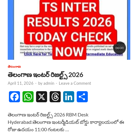
తెలంగాణ
తెలంగాణ ఇంటర్ రిజల్ట్స్ 2026
April 11, 2026
-
by
admin
-
Leave a Comment
F
W
X
T
L
S
a
h
h
i
h
తెలంగాణ ఇంటర్ రిజల్ట్స్ 2026 RBM Desk
c
a
r
n
a
Hyderabad:తెలంగాణ ఇంటర్మీడియట్ బోర్డు కార్యాలయంలో ఈ
రోజు ఉదయం 11:00 గంటలకు …
e
t
e
k
r