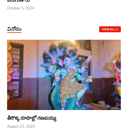
October 5, 2024
వినోదం
VIEW ALL
తీరొక్క రూపాల్లో గణపయ్య
August 25, 2025