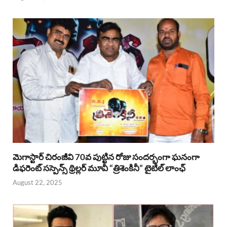
మెగాస్టార్ చిరంజీవి 70వ పుట్టిన రోజు సందర్భంగా ఘనంగా
డిఫరెంట్ సస్పెన్స్ థ్రిల్లర్ మూవీ “త్రిశెంకినీ” టైటిల్ లాంఛ్
August 22, 2025