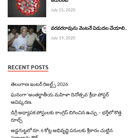
July 15, 2020
వరవరరావును వెంటనే విడుదల చేయాలి..
July 19, 2020
RECENT POSTS
తెలంగాణ ఇంటర్ రిజల్ట్స్ 2026
ఘనంగా ‘అంతర్జాతీయ మహిళా దినోత్సవ’ క్రీడా పోస్టర్
ఆవిష్కరణ.
డిగ్రీ అధ్యాపక పోస్టులకు కాంగ్రెస్ బిగించిన ఉచ్చు – భర్తీలో కొత్త
రూల్స్
అడ్డగుట్టలో రూ. 6 కోట్ల అభివృద్ధి పనులకు శ్రీకారం చుట్టిన
పద్మారావు గౌడ్