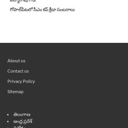
గోపాల్‌పేటలో సీఎం కప్ క్రీడా సంబరాలు
About us
Contact us
Privacy Policy
Sitemap
తెలంగాణ
ఆంధ్ర ప్రదేశ్
వినోదం