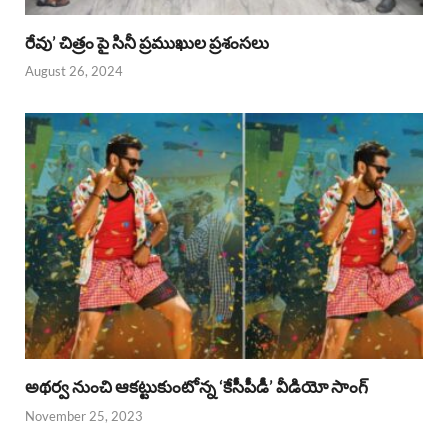
రేవు’ చిత్రం పై సినీ ప్రముఖుల ప్రశంసలు
August 26, 2024
అథర్వ నుంచి ఆకట్టుకుంటోన్న ‘కేసీపీడీ’ వీడియో సాంగ్
November 25, 2023