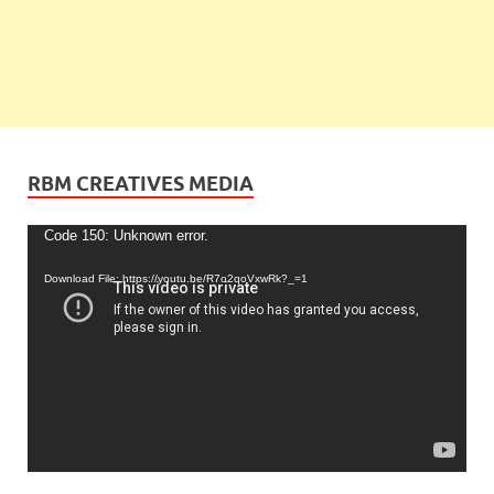
RBM CREATIVES MEDIA
Video
Code 150: Unknown error.
Player
Download File: https://youtu.be/R7o2qoVxwRk?_=1