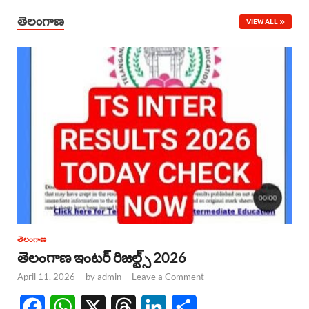
తెలంగాణ
VIEW ALL
తెలంగాణ
తెలంగాణ ఇంటర్ రిజల్ట్స్ 2026
April 11, 2026
-
by
admin
-
Leave a Comment
F
W
X
T
L
S