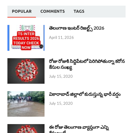
POPULAR
COMMENTS
TAGS
తెలంగాణ ఇంటర్ రిజల్ట్స్ 2026
April 11, 2026
రోజు రోజుకి సిద్దిపేటలో పెరిగిపోతున్నా కరోన
కేసుల సంఖ్య
July 15, 2020
వికారాబాద్ జిల్లాలో కురుస్తున్న భారీ వర్షం
July 15, 2020
ఈ రోజు తెలంగాణ వ్యాప్తంగా ఎన్ని
కేసులంటే