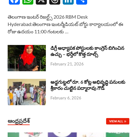
a
h
h
i
h
తెలంగాణ ఇంటర్ రిజల్ట్స్ 2026 RBM Desk
c
a
r
n
a
Hyderabad:తెలంగాణ ఇంటర్మీడియట్ బోర్డు కార్యాలయంలో ఈ
రోజు ఉదయం 11:00 గంటలకు …
e
t
e
k
r
b
s
a
e
e
డిగ్రీ అధ్యాపక పోస్టులకు కాంగ్రెస్ బిగించిన
o
A
ఉచ్చు – భర్తీలో కొత్త రూల్స్
d
d
February 21, 2026
o
p
s
I
k
p
n
అడ్డగుట్టలో రూ. 6 కోట్ల అభివృద్ధి పనులకు
శ్రీకారం చుట్టిన పద్మారావు గౌడ్
February 6, 2026
ఆంధ్రప్రదేశ్
VIEW ALL