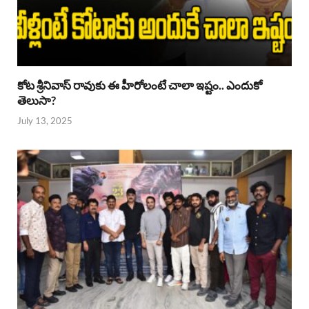
కోట శ్రీనివాస్ రావుకు ఈ హీరోలంటే చాలా ఇష్టం.. ఎందుకో
తెలుసా?
July 13, 2025