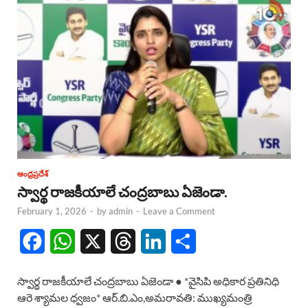
ఆంధ్రప్రదేశ్
స్వార్థ రాజకీయాలే చంద్రబాబు ఏజెండా.
February 1, 2026
-
by
admin
-
Leave a Comment
F
W
X
T
L
S
a
h
h
i
h
స్వార్థ రాజకీయాలే చంద్రబాబు ఏజెండా ● *వైసిపి అధికార ప్రతినిధి
c
a
r
n
a
ఆరె శ్యామల ధ్వజం* ఆర్.బి.ఎం,అమరావతి: ముఖ్యమంత్రి