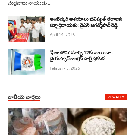
చంద్రబాబు నాయుడు …
e
t
e
k
r
b
s
a
e
e
అంబేద్కర్ ఆశయాలు భవిష్యత్ తరాలకు
o
A
స్ఫూర్తిదాయకం: వైఎస్ జగన్మోహన్ రెడ్డి
d
d
April 14, 2025
o
p
s
I
k
p
n
‘ఫీజు పోరు’ మార్చి 12కు వాయిదా..
వైయస్సార్‌ కాంగ్రెస్‌ పార్టీ ప్రకటన
February 3, 2025
జాతీయ వార్తలు
VIEW ALL