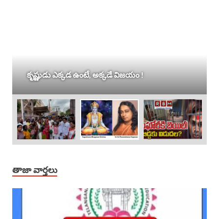
కృష్ణుడు ఎక్కడ ఉంటే, అక్కడే విజయం !
తాజా వార్తలు