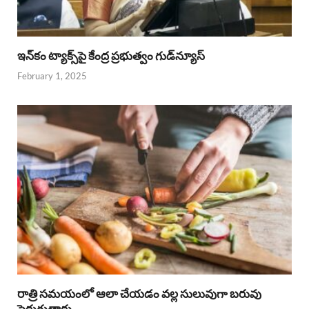
ఇన్‌కం ట్యాక్స్‌పై కేంద్ర ప్రభుత్వం గుడ్‌న్యూస్‌
February 1, 2025
రాత్రి సమయంలో ఆలా చేయడం వల్ల సులువుగా బరువు
పెరుగుతారు