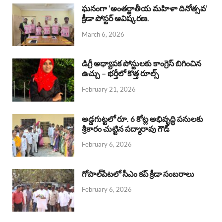
b
s
a
e
e
ఘనంగా ‘అంతర్జాతీయ మహిళా దినోత్సవ’
క్రీడా పోస్టర్ ఆవిష్కరణ.
o
A
d
d
March 6, 2026
o
p
s
I
k
p
n
డిగ్రీ అధ్యాపక పోస్టులకు కాంగ్రెస్ బిగించిన
ఉచ్చు – భర్తీలో కొత్త రూల్స్
February 21, 2026
అడ్డగుట్టలో రూ. 6 కోట్ల అభివృద్ధి పనులకు
శ్రీకారం చుట్టిన పద్మారావు గౌడ్
February 6, 2026
గోపాల్‌పేటలో సీఎం కప్ క్రీడా సంబరాలు
February 6, 2026