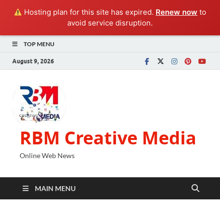
Hosting plan for this site has expired.
Renew now
to
avoid service disruption.
TOP MENU
August 9, 2026
RBM Creative Media
Online Web News
MAIN MENU