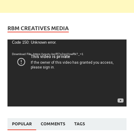
RBM CREATIVES MEDIA
Video
Code 150: Unknown error.
Player
Download File: https://youtu.be/R7o2qoVxwRk?_=1
POPULAR
COMMENTS
TAGS