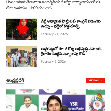
Hyderabad:తెలంగాణ ఇంటర్మీడియట్ బోర్డు కార్యాలయంలో ఈ
రోజు ఉదయం 11:00 గంటలకు …
e
t
e
k
r
b
s
a
e
e
డిగ్రీ అధ్యాపక పోస్టులకు కాంగ్రెస్ బిగించిన
o
A
ఉచ్చు – భర్తీలో కొత్త రూల్స్
d
d
February 21, 2026
o
p
s
I
k
p
n
అడ్డగుట్టలో రూ. 6 కోట్ల అభివృద్ధి పనులకు
శ్రీకారం చుట్టిన పద్మారావు గౌడ్
February 6, 2026
ఆంధ్రప్రదేశ్
VIEW ALL