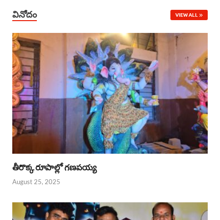
వినోదం
VIEW ALL
తీరొక్క రూపాల్లో గణపయ్య
August 25, 2025