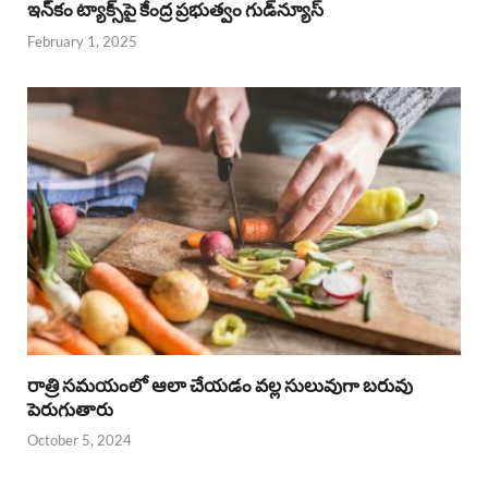
ఇన్‌కం ట్యాక్స్‌పై కేంద్ర ప్రభుత్వం గుడ్‌న్యూస్‌
February 1, 2025
రాత్రి సమయంలో ఆలా చేయడం వల్ల సులువుగా బరువు
పెరుగుతారు
October 5, 2024