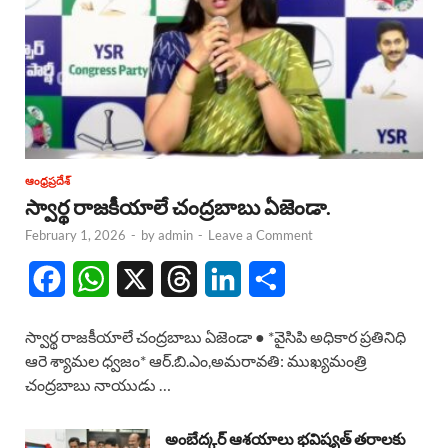
ఆంధ్రప్రదేశ్
స్వార్థ రాజకీయాలే చంద్రబాబు ఏజెండా.
February 1, 2026
-
by
admin
-
Leave a Comment
F
W
X
T
L
S
a
h
h
i
h
స్వార్థ రాజకీయాలే చంద్రబాబు ఏజెండా ● *వైసిపి అధికార ప్రతినిధి
c
a
r
n
a
ఆరె శ్యామల ధ్వజం* ఆర్.బి.ఎం,అమరావతి: ముఖ్యమంత్రి
చంద్రబాబు నాయుడు …
e
t
e
k
r
b
s
a
e
e
అంబేద్కర్ ఆశయాలు భవిష్యత్ తరాలకు