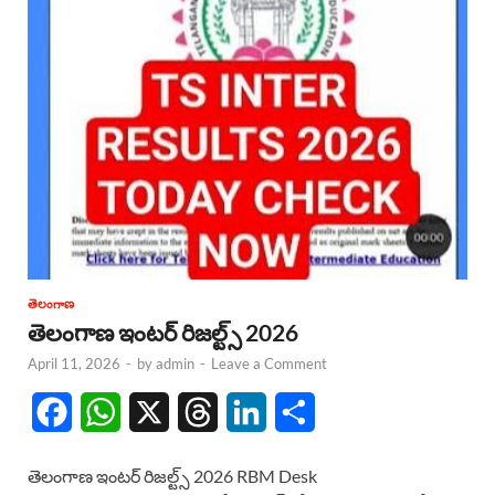
తెలంగాణ
తెలంగాణ ఇంటర్ రిజల్ట్స్ 2026
April 11, 2026
-
by
admin
-
Leave a Comment
F
W
X
T
L
S
a
h
h
i
h
తెలంగాణ ఇంటర్ రిజల్ట్స్ 2026 RBM Desk
c
a
r
n
a