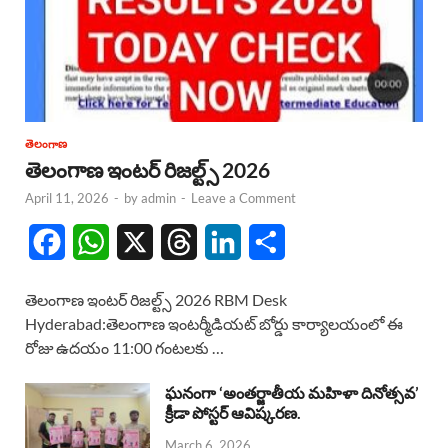
తెలంగాణ
తెలంగాణ ఇంటర్ రిజల్ట్స్ 2026
April 11, 2026
-
by
admin
-
Leave a Comment
F
W
X
T
L
S
a
h
h
i
h
తెలంగాణ ఇంటర్ రిజల్ట్స్ 2026 RBM Desk
c
a
r
n
a
Hyderabad:తెలంగాణ ఇంటర్మీడియట్ బోర్డు కార్యాలయంలో ఈ
రోజు ఉదయం 11:00 గంటలకు …
e
t
e
k
r
b
s
a
e
e
ఘనంగా ‘అంతర్జాతీయ మహిళా దినోత్సవ’
క్రీడా పోస్టర్ ఆవిష్కరణ.
o
A
d
d
March 6, 2026