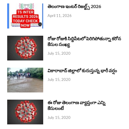
తెలంగాణ ఇంటర్ రిజల్ట్స్ 2026
April 11, 2026
రోజు రోజుకి సిద్దిపేటలో పెరిగిపోతున్నా కరోన
కేసుల సంఖ్య
July 15, 2020
వికారాబాద్ జిల్లాలో కురుస్తున్న భారీ వర్షం
July 15, 2020
ఈ రోజు తెలంగాణ వ్యాప్తంగా ఎన్ని
కేసులంటే
July 15, 2020