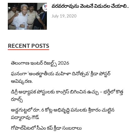
వరవరరావును వెంటనే విడుదల చేయాలి..
July 19, 2020
RECENT POSTS
తెలంగాణ ఇంటర్ రిజల్ట్స్ 2026
ఘనంగా ‘అంతర్జాతీయ మహిళా దినోత్సవ’ క్రీడా పోస్టర్
ఆవిష్కరణ.
డిగ్రీ అధ్యాపక పోస్టులకు కాంగ్రెస్ బిగించిన ఉచ్చు – భర్తీలో కొత్త
రూల్స్
అడ్డగుట్టలో రూ. 6 కోట్ల అభివృద్ధి పనులకు శ్రీకారం చుట్టిన
పద్మారావు గౌడ్
గోపాల్‌పేటలో సీఎం కప్ క్రీడా సంబరాలు