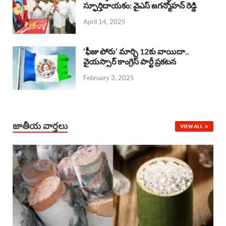
o
A
స్ఫూర్తిదాయకం: వైఎస్ జగన్మోహన్ రెడ్డి
d
d
April 14, 2025
o
p
s
I
k
p
n
‘ఫీజు పోరు’ మార్చి 12కు వాయిదా..
వైయస్సార్‌ కాంగ్రెస్‌ పార్టీ ప్రకటన
February 3, 2025
జాతీయ వార్తలు
VIEW ALL