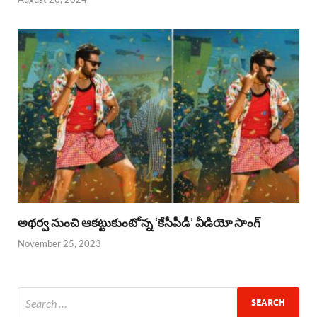
అథర్వ నుంచి ఆకట్టుకుంటోన్న ‘కేసీపీడీ’ వీడియో సాంగ్
November 25, 2023