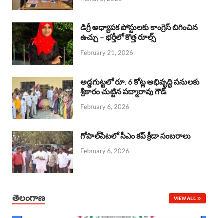
o
p
s
I
k
p
n
డిగ్రీ అధ్యాపక పోస్టులకు కాంగ్రెస్ బిగించిన
ఉచ్చు – భర్తీలో కొత్త రూల్స్
February 21, 2026
అడ్డగుట్టలో రూ. 6 కోట్ల అభివృద్ధి పనులకు
శ్రీకారం చుట్టిన పద్మారావు గౌడ్
February 6, 2026
గోపాల్‌పేటలో సీఎం కప్ క్రీడా సంబరాలు
February 6, 2026
తెలంగాణ
VIEW ALL