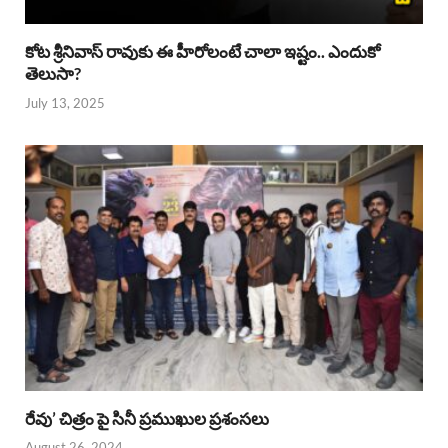
కోట శ్రీనివాస్ రావుకు ఈ హీరోలంటే చాలా ఇష్టం.. ఎందుకో
తెలుసా?
July 13, 2025
రేవు’ చిత్రం పై సినీ ప్రముఖుల ప్రశంసలు
August 26, 2024