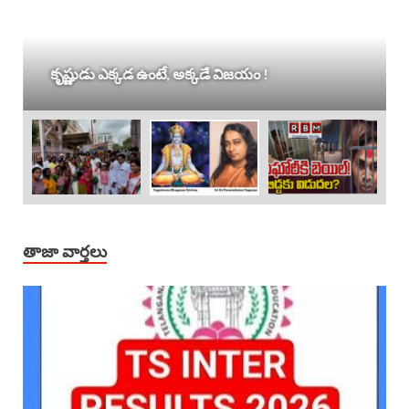
కృష్ణుడు ఎక్కడ ఉంటే, అక్కడే విజయం !
తాజా వార్తలు