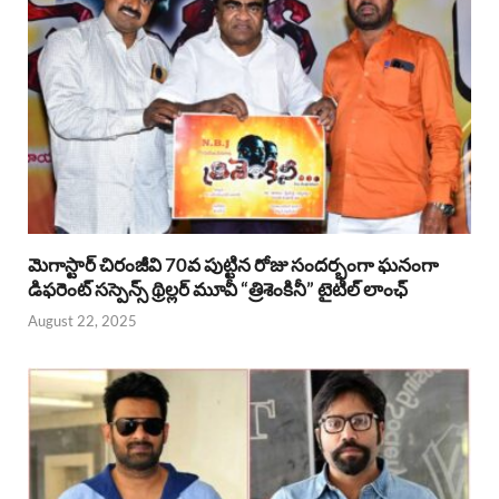
మెగాస్టార్ చిరంజీవి 70వ పుట్టిన రోజు సందర్భంగా ఘనంగా
డిఫరెంట్ సస్పెన్స్ థ్రిల్లర్ మూవీ “త్రిశెంకినీ” టైటిల్ లాంఛ్
August 22, 2025