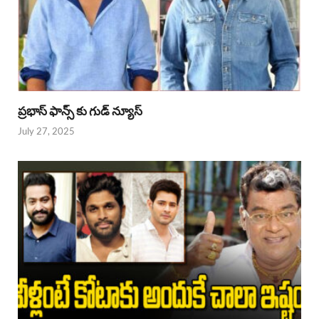
ప్రభాస్ ఫాన్స్ కు గుడ్ న్యూస్
July 27, 2025