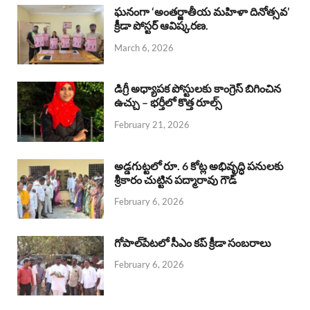
b
s
a
e
e
ఘనంగా ‘అంతర్జాతీయ మహిళా దినోత్సవ’
క్రీడా పోస్టర్ ఆవిష్కరణ.
o
A
d
d
March 6, 2026
o
p
s
I
k
p
n
డిగ్రీ అధ్యాపక పోస్టులకు కాంగ్రెస్ బిగించిన
ఉచ్చు – భర్తీలో కొత్త రూల్స్
February 21, 2026
అడ్డగుట్టలో రూ. 6 కోట్ల అభివృద్ధి పనులకు
శ్రీకారం చుట్టిన పద్మారావు గౌడ్
February 6, 2026
గోపాల్‌పేటలో సీఎం కప్ క్రీడా సంబరాలు
February 6, 2026