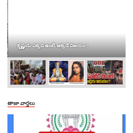
కృష్ణుడు ఎక్కడ ఉంటే, అక్కడే విజయం !
తాజా వార్తలు