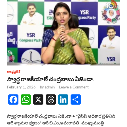
ఆంధ్రప్రదేశ్
స్వార్థ రాజకీయాలే చంద్రబాబు ఏజెండా.
February 1, 2026
-
by
admin
-
Leave a Comment
F
W
X
T
L
S
a
h
h
i
h
స్వార్థ రాజకీయాలే చంద్రబాబు ఏజెండా ● *వైసిపి అధికార ప్రతినిధి
c
a
r
n
a
ఆరె శ్యామల ధ్వజం* ఆర్.బి.ఎం,అమరావతి: ముఖ్యమంత్రి