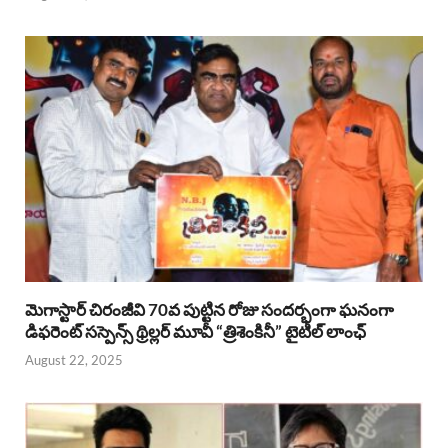
మెగాస్టార్ చిరంజీవి 70వ పుట్టిన రోజు సందర్భంగా ఘనంగా
డిఫరెంట్ సస్పెన్స్ థ్రిల్లర్ మూవీ “త్రిశెంకినీ” టైటిల్ లాంఛ్
August 22, 2025