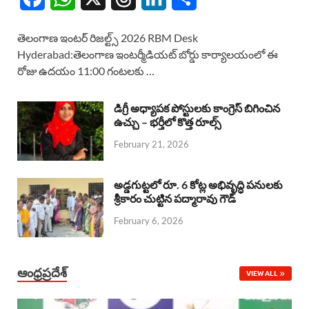
a
h
h
i
h
తెలంగాణ ఇంటర్ రిజల్ట్స్ 2026 RBM Desk
c
a
r
n
a
Hyderabad:తెలంగాణ ఇంటర్మీడియట్ బోర్డు కార్యాలయంలో ఈ
రోజు ఉదయం 11:00 గంటలకు …
e
t
e
k
r
b
s
a
e
e
డిగ్రీ అధ్యాపక పోస్టులకు కాంగ్రెస్ బిగించిన
o
A
ఉచ్చు – భర్తీలో కొత్త రూల్స్
d
d
February 21, 2026
o
p
s
I
k
p
n
అడ్డగుట్టలో రూ. 6 కోట్ల అభివృద్ధి పనులకు
శ్రీకారం చుట్టిన పద్మారావు గౌడ్
February 6, 2026
ఆంధ్రప్రదేశ్
VIEW ALL