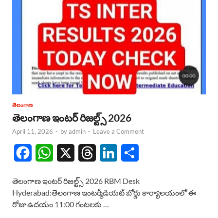
తెలంగాణ
తెలంగాణ ఇంటర్ రిజల్ట్స్ 2026
April 11, 2026
-
by
admin
-
Leave a Comment
F
W
X
T
L
S
a
h
h
i
h
తెలంగాణ ఇంటర్ రిజల్ట్స్ 2026 RBM Desk
c
a
r
n
a
Hyderabad:తెలంగాణ ఇంటర్మీడియట్ బోర్డు కార్యాలయంలో ఈ
రోజు ఉదయం 11:00 గంటలకు …
e
t
e
k
r