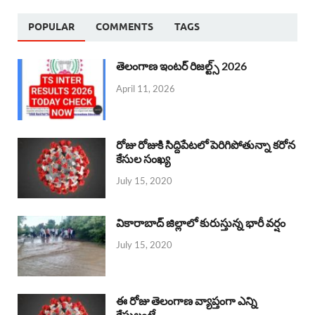
POPULAR
COMMENTS
TAGS
తెలంగాణ ఇంటర్ రిజల్ట్స్ 2026
April 11, 2026
రోజు రోజుకి సిద్దిపేటలో పెరిగిపోతున్నా కరోన
కేసుల సంఖ్య
July 15, 2020
వికారాబాద్ జిల్లాలో కురుస్తున్న భారీ వర్షం
July 15, 2020
ఈ రోజు తెలంగాణ వ్యాప్తంగా ఎన్ని
కేసులంటే