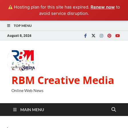
Hosting plan for this site has expired.
Renew now
to
avoid service disruption.
TOP MENU
August 8, 2026
RBM Creative Media
Online Web News
MAIN MENU