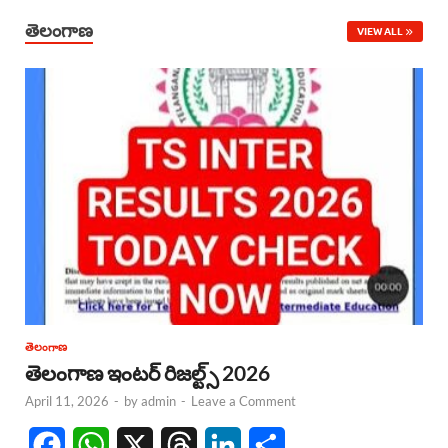
తెలంగాణ
VIEW ALL
తెలంగాణ
తెలంగాణ ఇంటర్ రిజల్ట్స్ 2026
April 11, 2026
-
by
admin
-
Leave a Comment
F
W
X
T
L
S