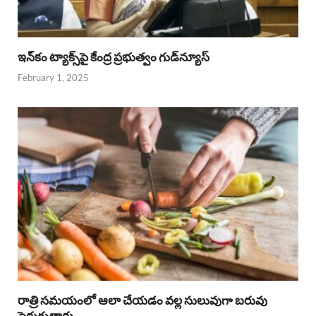
ఇన్‌కం ట్యాక్స్‌పై కేంద్ర ప్రభుత్వం గుడ్‌న్యూస్‌
February 1, 2025
రాత్రి సమయంలో ఆలా చేయడం వల్ల సులువుగా బరువు
పెరుగుతారు