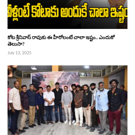
కోట శ్రీనివాస్ రావుకు ఈ హీరోలంటే చాలా ఇష్టం.. ఎందుకో
తెలుసా?
July 13, 2025