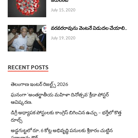
July 15, 2020
వరవరరావును వెంటనే విడుదల చేయాలి..
July 19, 2020
RECENT POSTS
తెలంగాణ ఇంటర్ రిజల్ట్స్ 2026
ఘనంగా ‘అంతర్జాతీయ మహిళా దినోత్సవ’ క్రీడా పోస్టర్
ఆవిష్కరణ.
డిగ్రీ అధ్యాపక పోస్టులకు కాంగ్రెస్ బిగించిన ఉచ్చు – భర్తీలో కొత్త
రూల్స్
అడ్డగుట్టలో రూ. 6 కోట్ల అభివృద్ధి పనులకు శ్రీకారం చుట్టిన
పద్మారావు గౌడ్