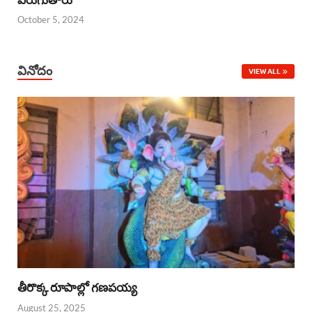
October 5, 2024
వినోదం
VIEW ALL
తీరొక్క రూపాల్లో గణపయ్య
August 25, 2025