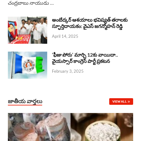
చంద్రబాబు నాయుడు …
e
t
e
k
r
b
s
a
e
e
అంబేద్కర్ ఆశయాలు భవిష్యత్ తరాలకు
o
A
స్ఫూర్తిదాయకం: వైఎస్ జగన్మోహన్ రెడ్డి
d
d
April 14, 2025
o
p
s
I
k
p
n
‘ఫీజు పోరు’ మార్చి 12కు వాయిదా..
వైయస్సార్‌ కాంగ్రెస్‌ పార్టీ ప్రకటన
February 3, 2025
జాతీయ వార్తలు
VIEW ALL