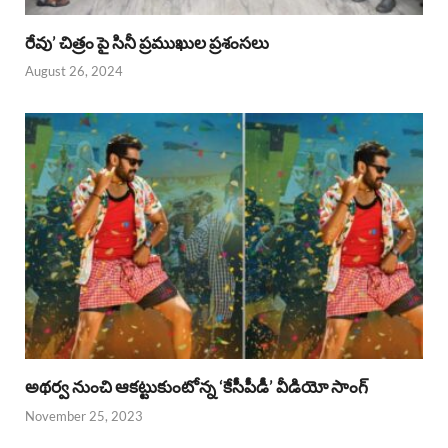
రేవు’ చిత్రం పై సినీ ప్రముఖుల ప్రశంసలు
August 26, 2024
అథర్వ నుంచి ఆకట్టుకుంటోన్న ‘కేసీపీడీ’ వీడియో సాంగ్
November 25, 2023