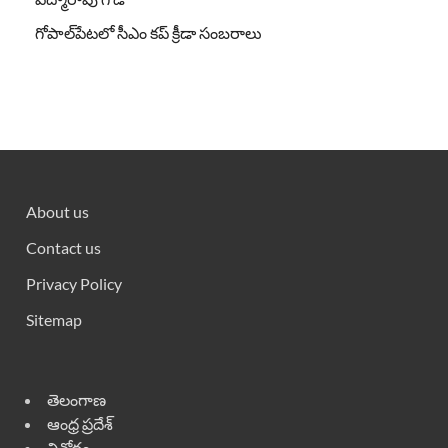
గోపాల్‌పేటలో సీఎం కప్ క్రీడా సంబరాలు
About us
Contact us
Privacy Policy
Sitemap
తెలంగాణ
ఆంధ్ర ప్రదేశ్
వినోదం