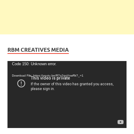
RBM CREATIVES MEDIA
Video
Code 150: Unknown error.
Player
Download File: https://youtu.be/R7o2qoVxwRk?_=1