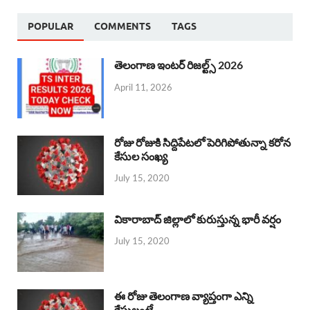
POPULAR
COMMENTS
TAGS
తెలంగాణ ఇంటర్ రిజల్ట్స్ 2026
April 11, 2026
రోజు రోజుకి సిద్దిపేటలో పెరిగిపోతున్నా కరోన
కేసుల సంఖ్య
July 15, 2020
వికారాబాద్ జిల్లాలో కురుస్తున్న భారీ వర్షం
July 15, 2020
ఈ రోజు తెలంగాణ వ్యాప్తంగా ఎన్ని
కేసులంటే