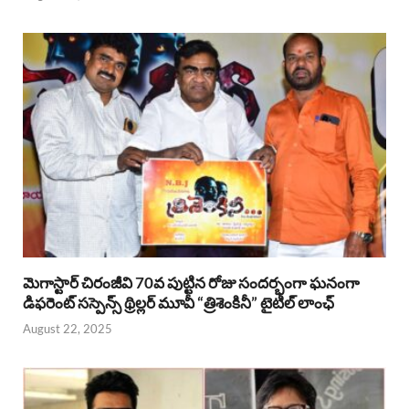
మెగాస్టార్ చిరంజీవి 70వ పుట్టిన రోజు సందర్భంగా ఘనంగా
డిఫరెంట్ సస్పెన్స్ థ్రిల్లర్ మూవీ “త్రిశెంకినీ” టైటిల్ లాంఛ్
August 22, 2025