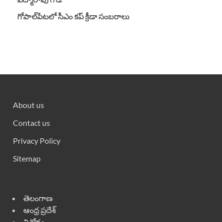
గోపాల్‌పేటలో సీఎం కప్ క్రీడా సంబరాలు
About us
Contact us
Privacy Policy
Sitemap
తెలంగాణ
ఆంధ్ర ప్రదేశ్
వినోదం