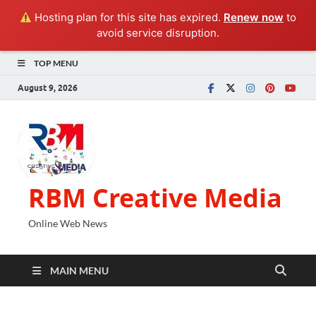
Hosting plan for this site has expired.
Renew now
to
avoid service disruption.
TOP MENU
August 9, 2026
RBM Creative Media
Online Web News
MAIN MENU