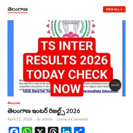
తెలంగాణ
VIEW ALL
తెలంగాణ
తెలంగాణ ఇంటర్ రిజల్ట్స్ 2026
April 11, 2026
-
by
admin
-
Leave a Comment
F
W
X
T
L
S