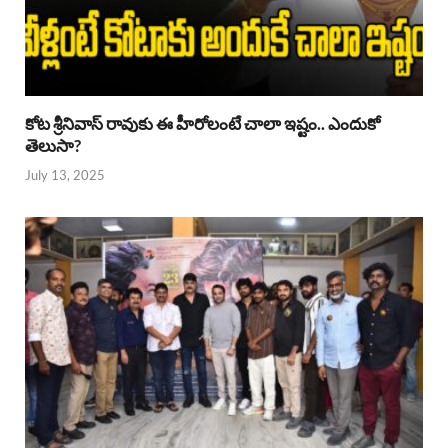
కోట శ్రీనివాస్ రావుకు ఈ హీరోలంటే చాలా ఇష్టం.. ఎందుకో
తెలుసా?
July 13, 2025