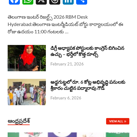
a
h
h
i
h
తెలంగాణ ఇంటర్ రిజల్ట్స్ 2026 RBM Desk
c
a
r
n
a
Hyderabad:తెలంగాణ ఇంటర్మీడియట్ బోర్డు కార్యాలయంలో ఈ
రోజు ఉదయం 11:00 గంటలకు …
e
t
e
k
r
b
s
a
e
e
డిగ్రీ అధ్యాపక పోస్టులకు కాంగ్రెస్ బిగించిన
o
A
ఉచ్చు – భర్తీలో కొత్త రూల్స్
d
d
February 21, 2026
o
p
s
I
k
p
n
అడ్డగుట్టలో రూ. 6 కోట్ల అభివృద్ధి పనులకు
శ్రీకారం చుట్టిన పద్మారావు గౌడ్
February 6, 2026
ఆంధ్రప్రదేశ్
VIEW ALL