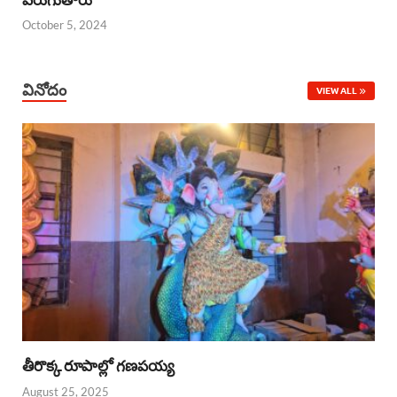
October 5, 2024
వినోదం
VIEW ALL
తీరొక్క రూపాల్లో గణపయ్య
August 25, 2025