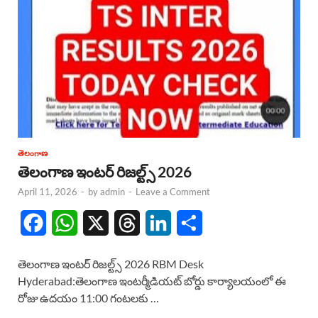
తెలంగాణ
తెలంగాణ ఇంటర్ రిజల్ట్స్ 2026
April 11, 2026
-
by
admin
-
Leave a Comment
F
W
X
T
L
S
a
h
h
i
h
తెలంగాణ ఇంటర్ రిజల్ట్స్ 2026 RBM Desk
c
a
r
n
a
Hyderabad:తెలంగాణ ఇంటర్మీడియట్ బోర్డు కార్యాలయంలో ఈ
రోజు ఉదయం 11:00 గంటలకు …
e
t
e
k
r