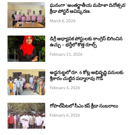
b
s
a
e
e
ఘనంగా ‘అంతర్జాతీయ మహిళా దినోత్సవ’
క్రీడా పోస్టర్ ఆవిష్కరణ.
o
A
d
d
March 6, 2026
o
p
s
I
k
p
n
డిగ్రీ అధ్యాపక పోస్టులకు కాంగ్రెస్ బిగించిన
ఉచ్చు – భర్తీలో కొత్త రూల్స్
February 21, 2026
అడ్డగుట్టలో రూ. 6 కోట్ల అభివృద్ధి పనులకు
శ్రీకారం చుట్టిన పద్మారావు గౌడ్
February 6, 2026
గోపాల్‌పేటలో సీఎం కప్ క్రీడా సంబరాలు
February 6, 2026