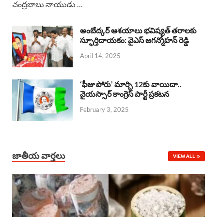
చంద్రబాబు నాయుడు …
e
t
e
k
r
b
s
a
e
e
అంబేద్కర్ ఆశయాలు భవిష్యత్ తరాలకు
o
A
స్ఫూర్తిదాయకం: వైఎస్ జగన్మోహన్ రెడ్డి
d
d
April 14, 2025
o
p
s
I
k
p
n
‘ఫీజు పోరు’ మార్చి 12కు వాయిదా..
వైయస్సార్‌ కాంగ్రెస్‌ పార్టీ ప్రకటన
February 3, 2025
జాతీయ వార్తలు
VIEW ALL