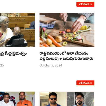
VIEW ALL
్‌పై కేంద్ర ప్రభుత్వం
రాత్రి సమయంలో ఆలా చేయడం
వల్ల సులువుగా బరువు పెరుగుతారు
025
October 5, 2024
VIEW ALL