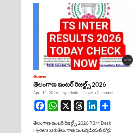
తెలంగాణ
తెలంగాణ ఇంటర్ రిజల్ట్స్ 2026
April 11, 2026
-
by
admin
-
Leave a Comment
F
W
X
T
L
S
a
h
h
i
h
తెలంగాణ ఇంటర్ రిజల్ట్స్ 2026 RBM Desk
c
a
r
n
a
Hyderabad:తెలంగాణ ఇంటర్మీడియట్ బోర్డు