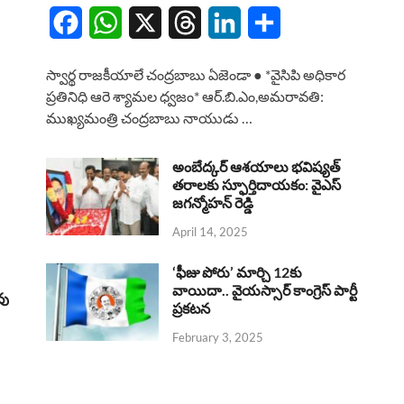
F
W
X
T
L
S
a
h
h
i
h
స్వార్థ రాజకీయాలే చంద్రబాబు ఏజెండా ● *వైసిపి అధికార
c
a
r
n
a
ప్రతినిధి ఆరె శ్యామల ధ్వజం* ఆర్.బి.ఎం,అమరావతి:
ముఖ్యమంత్రి చంద్రబాబు నాయుడు …
e
t
e
k
r
b
s
a
e
e
అంబేద్కర్ ఆశయాలు భవిష్యత్
o
A
తరాలకు స్ఫూర్తిదాయకం: వైఎస్
d
d
జగన్మోహన్ రెడ్డి
o
p
s
I
April 14, 2025
k
p
n
‘ఫీజు పోరు’ మార్చి 12కు
వాయిదా.. వైయస్సార్‌ కాంగ్రెస్‌ పార్టీ
వు
ప్రకటన
February 3, 2025