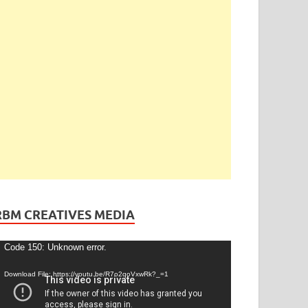
ెండింగ్
/
తెలంగాణ
ేడీ అఘోరీకి బెయిల్.. ఈరోజే విడుదల
gust 13, 2025
-
by
admin
-
Leave a Comment
RBM CREATIVES MEDIA
ideo
Code 150: Unknown error.
layer
Download File: https://youtu.be/R7o2qoVxwRk?_=1