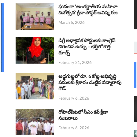
ఘనంగా ‘అంతర్జాతీయ మహిళా
దినోత్సవ’ క్రీడా పోస్టర్ ఆవిష్కరణ.
March 6, 2026
డిగ్రీ అధ్యాపక పోస్టులకు కాంగ్రెస్
బిగించిన ఉచ్చు – భర్తీలో కొత్త
రూల్స్
February 21, 2026
అడ్డగుట్టలో రూ. 6 కోట్ల అభివృద్ధి
పనులకు శ్రీకారం చుట్టిన పద్మారావు
గౌడ్
February 6, 2026
గోపాల్‌పేటలో సీఎం కప్ క్రీడా
సంబరాలు
February 6, 2026