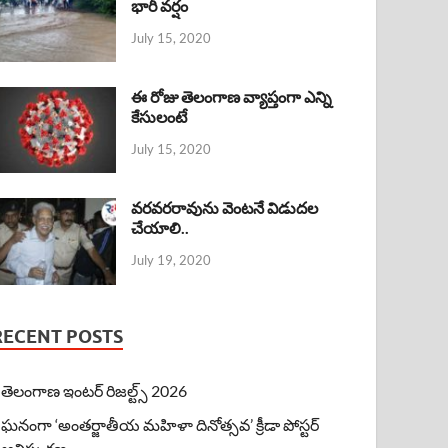
భారీ వర్షం
July 15, 2020
ఈ రోజు తెలంగాణ వ్యాప్తంగా ఎన్ని
కేసులంటే
July 15, 2020
వరవరరావును వెంటనే విడుదల
చేయాలి..
July 19, 2020
RECENT POSTS
తెలంగాణ ఇంటర్ రిజల్ట్స్ 2026
ఘనంగా ‘అంతర్జాతీయ మహిళా దినోత్సవ’ క్రీడా పోస్టర్