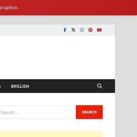
sruption.
ీ
ENGLISH