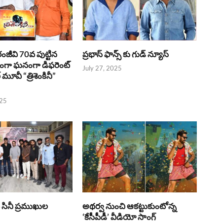
రంజీవి 70వ పుట్టిన
ప్రభాస్ ఫాన్స్ కు గుడ్ న్యూస్
భంగా ఘనంగా డిఫరెంట్
July 27, 2025
లర్ మూవీ “త్రిశెంకినీ”
025
పై సినీ ప్రముఖుల
అథర్వ నుంచి ఆకట్టుకుంటోన్న
‘కేసీపీడీ’ వీడియో సాంగ్