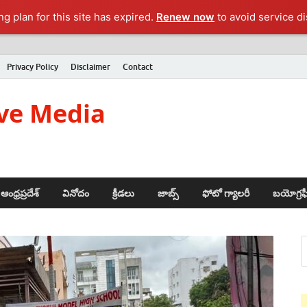
g plan for this site has expired.
Renew now
to avoid service di
Privacy Policy
Disclaimer
Contact
ve Media
ఆంధ్రప్రదేశ్
వినోదం
క్రీడలు
జాబ్స్
ఫోటో గ్యాలరీ
బయోగ్రఫ