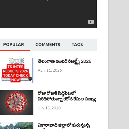
POPULAR
COMMENTS
TAGS
తెలంగాణ ఇంటర్ రిజల్ట్స్ 2026
April 11, 2026
రోజు రోజుకి సిద్దిపేటలో
పెరిగిపోతున్నా కరోన కేసుల సంఖ్య
July 15, 2020
వికారాబాద్ జిల్లాలో కురుస్తున్న