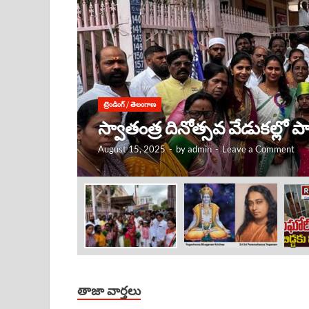
ట్రెండింగ్
/
తెలంగాణ
కృష్ణుడు ఎక్కడ ఉంటే, అక్కడే
August 15, 2025
-
by
admin
-
Leave a Comment
తాజా వార్తలు