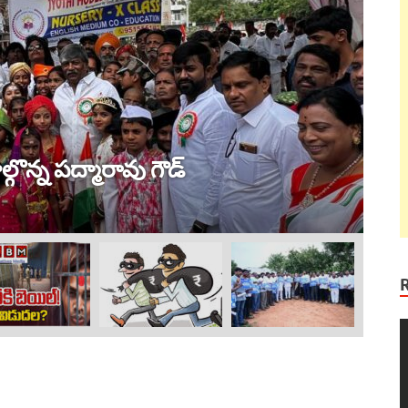
ట్ర
 విజయం !
ల
Au
V
P