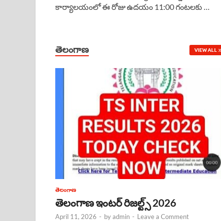
కార్యాలయంలో ఈ రోజు ఉదయం 11:00 గంటలకు …
e
t
e
k
r
b
s
a
e
e
o
A
d
d
తెలంగాణ
VIEW ALL
o
p
s
I
k
p
n
తెలంగాణ
తెలంగాణ ఇంటర్ రిజల్ట్స్ 2026
April 11, 2026
-
by
admin
-
Leave a Comment