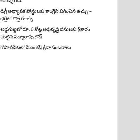
ఆవిష్కరణ.
డిగ్రీ అధ్యాపక పోస్టులకు కాంగ్రెస్ బిగించిన ఉచ్చు –
భర్తీలో కొత్త రూల్స్
అడ్డగుట్టలో రూ. 6 కోట్ల అభివృద్ధి పనులకు శ్రీకారం
చుట్టిన పద్మారావు గౌడ్
గోపాల్‌పేటలో సీఎం కప్ క్రీడా సంబరాలు