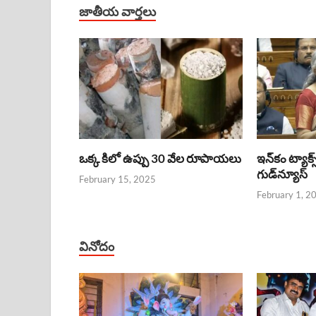
జాతీయ వార్తలు
ఒక్క కిలో ఉప్పు 30 వేల రూపాయలు
ఇన్‌కం ట్యాక్స
గుడ్‌న్యూస్‌
February 15, 2025
February 1, 2
వినోదం