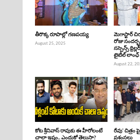
తీరొక్క రూపాల్లో గణపయ్య
మెగాస్టార్ చి
రోజు సందర్
August 25, 2025
సస్పెన్స్ థ్రిల్
టైటిల్ లాంఛ్
August 22, 2
కోట శ్రీనివాస్ రావుకు ఈ హీరోలంటే
రేవు’ చిత్రం 
చాలా ఇష్టం.. ఎందుకో తెలుసా?
ప్రశంసలు