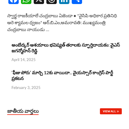
a
h
h
i
h
స్వార్థ రాజకీయాలే చంద్రబాబు ఏజెండా ● *వైసిపి అధికార ప్రతినిధి
c
a
r
n
a
ఆరె శ్యామల ధ్వజం* ఆర్.బి.ఎం,అమరావతి: ముఖ్యమంత్రి
చంద్రబాబు నాయుడు …
e
t
e
k
r
b
s
a
e
e
అంబేద్కర్ ఆశయాలు భవిష్యత్ తరాలకు స్ఫూర్తిదాయకం: వైఎస్
జగన్మోహన్ రెడ్డి
o
A
d
d
April 14, 2025
o
p
s
I
k
p
n
‘ఫీజు పోరు’ మార్చి 12కు వాయిదా.. వైయస్సార్‌ కాంగ్రెస్‌ పార్టీ
ప్రకటన
February 3, 2025
జాతీయ వార్తలు
VIEW ALL