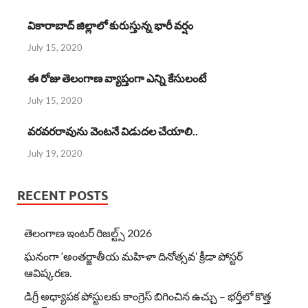
వికారాబాద్ జిల్లాలో కురుస్తున్న భారీ వర్షం
July 15, 2020
ఈ రోజు తెలంగాణ వ్యాప్తంగా ఎన్ని కేసులంటే
July 15, 2020
వరవరరావును వెంటనే విడుదల చేయాలి..
July 19, 2020
RECENT POSTS
తెలంగాణ ఇంటర్ రిజల్ట్స్ 2026
ఘనంగా ‘అంతర్జాతీయ మహిళా దినోత్సవ’ క్రీడా పోస్టర్
ఆవిష్కరణ.
డిగ్రీ అధ్యాపక పోస్టులకు కాంగ్రెస్ బిగించిన ఉచ్చు – భర్తీలో కొత్త