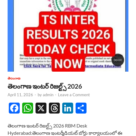
తెలంగాణ
తెలంగాణ ఇంటర్ రిజల్ట్స్ 2026
April 11, 2026
-
by
admin
-
Leave a Comment
F
W
X
T
L
S
a
h
h
i
h
తెలంగాణ ఇంటర్ రిజల్ట్స్ 2026 RBM Desk
c
a
r
n
a
Hyderabad:తెలంగాణ ఇంటర్మీడియట్ బోర్డు కార్యాలయంలో ఈ