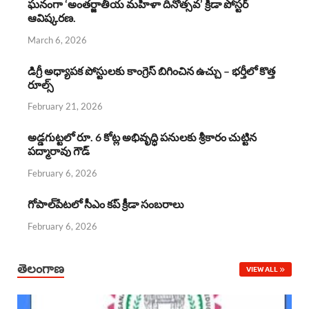
ఘనంగా ‘అంతర్జాతీయ మహిళా దినోత్సవ’ క్రీడా పోస్టర్
ఆవిష్కరణ.
o
A
d
d
March 6, 2026
o
p
s
I
డిగ్రీ అధ్యాపక పోస్టులకు కాంగ్రెస్ బిగించిన ఉచ్చు – భర్తీలో కొత్త
k
p
n
రూల్స్
February 21, 2026
అడ్డగుట్టలో రూ. 6 కోట్ల అభివృద్ధి పనులకు శ్రీకారం చుట్టిన
పద్మారావు గౌడ్
February 6, 2026
గోపాల్‌పేటలో సీఎం కప్ క్రీడా సంబరాలు
February 6, 2026
తెలంగాణ
VIEW ALL