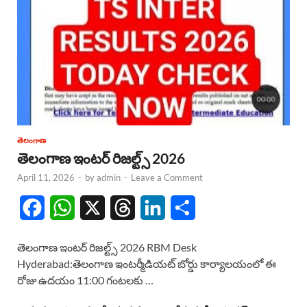
తెలంగాణ
తెలంగాణ ఇంటర్ రిజల్ట్స్ 2026
April 11, 2026
-
by
admin
-
Leave a Comment
F
W
X
T
L
S
a
h
h
i
h
తెలంగాణ ఇంటర్ రిజల్ట్స్ 2026 RBM Desk
c
a
r
n
a
Hyderabad:తెలంగాణ ఇంటర్మీడియట్ బోర్డు కార్యాలయంలో ఈ
రోజు ఉదయం 11:00 గంటలకు …
e
t
e
k
r
b
s
a
e
e