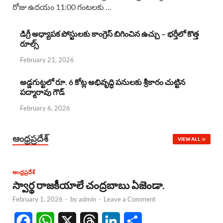
రోజు ఉదయం 11:00 గంటలకు …
e
t
e
k
r
b
s
a
e
e
డిగ్రీ అధ్యాపక పోస్టులకు కాంగ్రెస్ బిగించిన ఉచ్చు – భర్తీలో కొత్త
రూల్స్
o
A
d
d
February 21, 2026
o
p
s
I
k
p
n
అడ్డగుట్టలో రూ. 6 కోట్ల అభివృద్ధి పనులకు శ్రీకారం చుట్టిన
పద్మారావు గౌడ్
February 6, 2026
ఆంధ్రప్రదేశ్
VIEW ALL
ఆంధ్రప్రదేశ్
స్వార్థ రాజకీయాలే చంద్రబాబు ఏజెండా.
February 1, 2026
-
by
admin
-
Leave a Comment
F
W
X
T
L
S