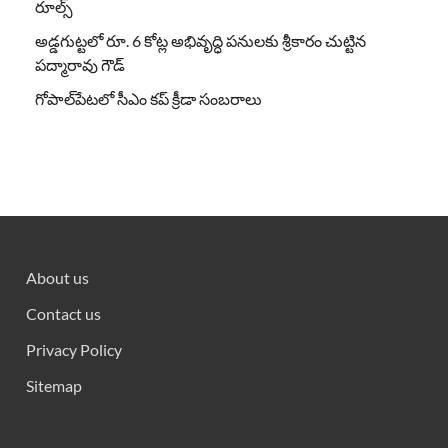
రూల్స్
అడ్డగుట్టలో రూ. 6 కోట్ల అభివృద్ధి పనులకు శ్రీకారం చుట్టిన
పద్మారావు గౌడ్
గోపాల్‌పేటలో సీఎం కప్ క్రీడా సంబరాలు
About us
Contact us
Privacy Policy
Sitemap