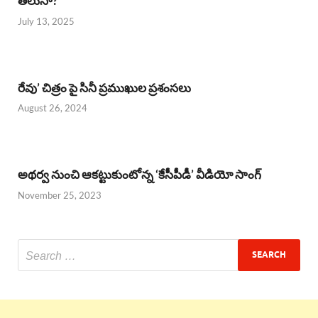
తెలుసా?
July 13, 2025
రేవు’ చిత్రం పై సినీ ప్రముఖుల ప్రశంసలు
August 26, 2024
అథర్వ నుంచి ఆకట్టుకుంటోన్న ‘కేసీపీడీ’ వీడియో సాంగ్
November 25, 2023