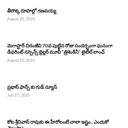
తీరొక్క రూపాల్లో గణపయ్య
August 25, 2025
మెగాస్టార్ చిరంజీవి 70వ పుట్టిన రోజు సందర్భంగా ఘనంగా
డిఫరెంట్ సస్పెన్స్ థ్రిల్లర్ మూవీ “త్రిశెంకినీ” టైటిల్ లాంఛ్
August 22, 2025
ప్రభాస్ ఫాన్స్ కు గుడ్ న్యూస్
July 27, 2025
కోట శ్రీనివాస్ రావుకు ఈ హీరోలంటే చాలా ఇష్టం.. ఎందుకో