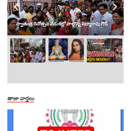
స్వాతంత్ర దినోత్సవ వేడుకల్లో పాల్గొన్న పద్మారావు గౌడ్
తాజా వార్తలు