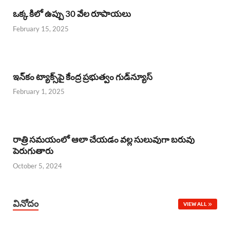
ఒక్క కిలో ఉప్పు 30 వేల రూపాయలు
February 15, 2025
ఇన్‌కం ట్యాక్స్‌పై కేంద్ర ప్రభుత్వం గుడ్‌న్యూస్‌
February 1, 2025
రాత్రి సమయంలో ఆలా చేయడం వల్ల సులువుగా బరువు
పెరుగుతారు
October 5, 2024
వినోదం
VIEW ALL