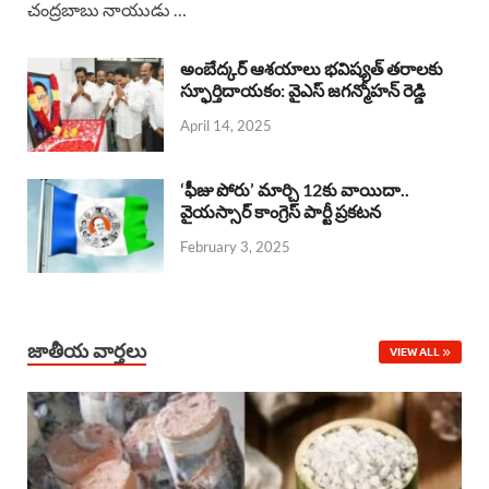
చంద్రబాబు నాయుడు …
e
t
e
k
r
b
s
a
e
e
అంబేద్కర్ ఆశయాలు భవిష్యత్ తరాలకు
o
A
స్ఫూర్తిదాయకం: వైఎస్ జగన్మోహన్ రెడ్డి
d
d
April 14, 2025
o
p
s
I
k
p
n
‘ఫీజు పోరు’ మార్చి 12కు వాయిదా..
వైయస్సార్‌ కాంగ్రెస్‌ పార్టీ ప్రకటన
February 3, 2025
జాతీయ వార్తలు
VIEW ALL