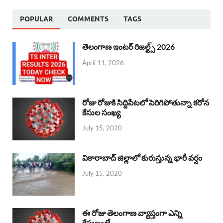
POPULAR
COMMENTS
TAGS
తెలంగాణ ఇంటర్ రిజల్ట్స్ 2026
April 11, 2026
రోజు రోజుకి సిద్దిపేటలో పెరిగిపోతున్నా కరోన
కేసుల సంఖ్య
July 15, 2020
వికారాబాద్ జిల్లాలో కురుస్తున్న భారీ వర్షం
July 15, 2020
ఈ రోజు తెలంగాణ వ్యాప్తంగా ఎన్ని
కేసులంటే