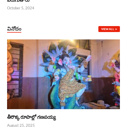
October 5, 2024
వినోదం
VIEW ALL
తీరొక్క రూపాల్లో గణపయ్య
August 25, 2025