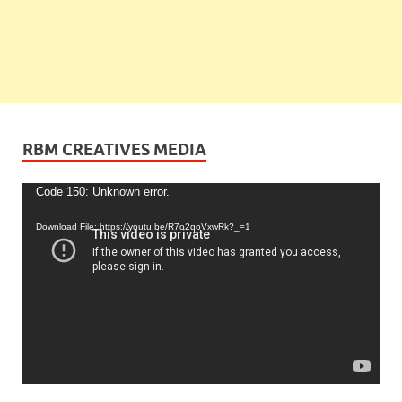
RBM CREATIVES MEDIA
Video
Code 150: Unknown error.
Player
Download File: https://youtu.be/R7o2qoVxwRk?_=1