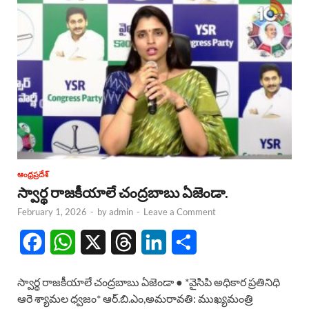
ఆంధ్రప్రదేశ్
స్వార్థ రాజకీయాలే చంద్రబాబు ఏజెండా.
February 1, 2026
-
by
admin
-
Leave a Comment
F
W
X
T
L
S
a
h
h
i
h
స్వార్థ రాజకీయాలే చంద్రబాబు ఏజెండా ● *వైసిపి అధికార ప్రతినిధి
c
a
r
n
a
ఆరె శ్యామల ధ్వజం* ఆర్.బి.ఎం,అమరావతి: ముఖ్యమంత్రి