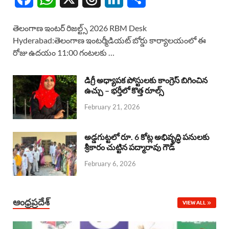
a
h
h
i
h
తెలంగాణ ఇంటర్ రిజల్ట్స్ 2026 RBM Desk
c
a
r
n
a
Hyderabad:తెలంగాణ ఇంటర్మీడియట్ బోర్డు కార్యాలయంలో ఈ
రోజు ఉదయం 11:00 గంటలకు …
e
t
e
k
r
b
s
a
e
e
డిగ్రీ అధ్యాపక పోస్టులకు కాంగ్రెస్ బిగించిన
o
A
ఉచ్చు – భర్తీలో కొత్త రూల్స్
d
d
February 21, 2026
o
p
s
I
k
p
n
అడ్డగుట్టలో రూ. 6 కోట్ల అభివృద్ధి పనులకు
శ్రీకారం చుట్టిన పద్మారావు గౌడ్
February 6, 2026
ఆంధ్రప్రదేశ్
VIEW ALL