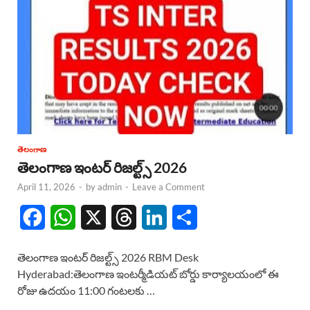
తెలంగాణ
తెలంగాణ ఇంటర్ రిజల్ట్స్ 2026
April 11, 2026
-
by
admin
-
Leave a Comment
F
W
X
T
L
S
a
h
h
i
h
తెలంగాణ ఇంటర్ రిజల్ట్స్ 2026 RBM Desk
c
a
r
n
a
Hyderabad:తెలంగాణ ఇంటర్మీడియట్ బోర్డు కార్యాలయంలో ఈ
రోజు ఉదయం 11:00 గంటలకు …
e
t
e
k
r