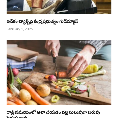
ఇన్‌కం ట్యాక్స్‌పై కేంద్ర ప్రభుత్వం గుడ్‌న్యూస్‌
February 1, 2025
రాత్రి సమయంలో ఆలా చేయడం వల్ల సులువుగా బరువు
పెరుగుతారు