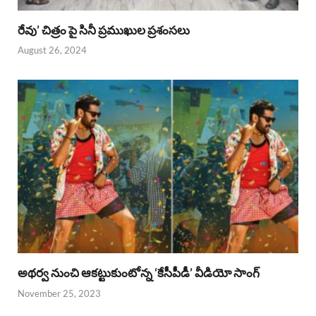
రేవు’ చిత్రం పై సినీ ప్రముఖుల ప్రశంసలు
August 26, 2024
అథర్వ నుంచి ఆకట్టుకుంటోన్న ‘కేసీపీడీ’ వీడియో సాంగ్
November 25, 2023