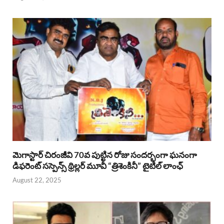
మెగాస్టార్ చిరంజీవి 70వ పుట్టిన రోజు సందర్భంగా ఘనంగా
డిఫరెంట్ సస్పెన్స్ థ్రిల్లర్ మూవీ “త్రిశెంకినీ” టైటిల్ లాంఛ్
August 22, 2025