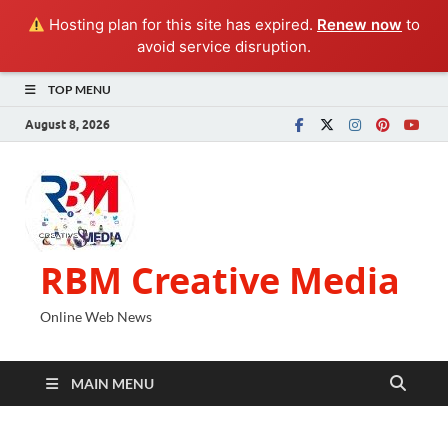
Hosting plan for this site has expired.
Renew now
to
avoid service disruption.
TOP MENU
August 8, 2026
RBM Creative Media
Online Web News
MAIN MENU