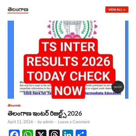
తెలంగాణ
VIEW ALL
తెలంగాణ
తెలంగాణ ఇంటర్ రిజల్ట్స్ 2026
April 11, 2026
-
by
admin
-
Leave a Comment
F
W
X
T
L
S