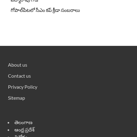
గోపాల్‌పేటలో సీఎం కప్ క్రీడా సంబరాలు
About us
Contact us
Privacy Policy
Sitemap
తెలంగాణ
ఆంధ్ర ప్రదేశ్
వినోదం