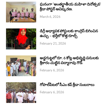
b
s
a
e
e
ఘనంగా ‘అంతర్జాతీయ మహిళా దినోత్సవ’
క్రీడా పోస్టర్ ఆవిష్కరణ.
o
A
d
d
March 6, 2026
o
p
s
I
k
p
n
డిగ్రీ అధ్యాపక పోస్టులకు కాంగ్రెస్ బిగించిన
ఉచ్చు – భర్తీలో కొత్త రూల్స్
February 21, 2026
అడ్డగుట్టలో రూ. 6 కోట్ల అభివృద్ధి పనులకు
శ్రీకారం చుట్టిన పద్మారావు గౌడ్
February 6, 2026
గోపాల్‌పేటలో సీఎం కప్ క్రీడా సంబరాలు
February 6, 2026