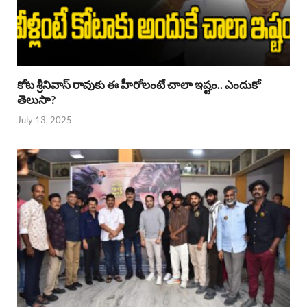
కోట శ్రీనివాస్ రావుకు ఈ హీరోలంటే చాలా ఇష్టం.. ఎందుకో
తెలుసా?
July 13, 2025