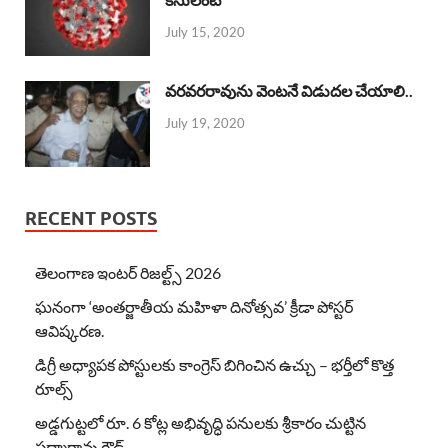
July 15, 2020
వరవరరావును వెంటనే విడుదల చేయాలి..
July 19, 2020
RECENT POSTS
తెలంగాణ ఇంటర్ రిజల్ట్స్ 2026
ఘనంగా ‘అంతర్జాతీయ మహిళా దినోత్సవ’ క్రీడా పోస్టర్
ఆవిష్కరణ.
డిగ్రీ అధ్యాపక పోస్టులకు కాంగ్రెస్ బిగించిన ఉచ్చు – భర్తీలో కొత్త
రూల్స్
అడ్డగుట్టలో రూ. 6 కోట్ల అభివృద్ధి పనులకు శ్రీకారం చుట్టిన
పద్మారావు గౌడ్