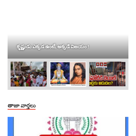
కృష్ణుడు ఎక్కడ ఉంటే, అక్కడే విజయం !
తాజా వార్తలు