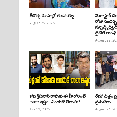
తీరొక్క రూపాల్లో గణపయ్య
మెగాస్టార్ చి
రోజు సందర్
August 25, 2025
సస్పెన్స్ థ్రిల్
టైటిల్ లాంఛ్
August 22, 2
కోట శ్రీనివాస్ రావుకు ఈ హీరోలంటే
రేవు’ చిత్రం 
చాలా ఇష్టం.. ఎందుకో తెలుసా?
ప్రశంసలు
July 13, 2025
August 26, 2