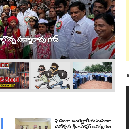
ట్ర
 విజయం !
ల
Au
V
P
ఘనంగా ‘అంతర్జాతీయ మహిళా
దినోత్సవ’ క్రీడా పోస్టర్ ఆవిష్కరణ.