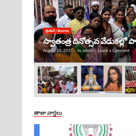
ట్రెండింగ్
/
తెలంగాణ
కృష్ణుడు ఎక్కడ ఉంటే, అక్కడే
August 15, 2025
-
by
admin
-
Leave a Comment
తాజా వార్తలు