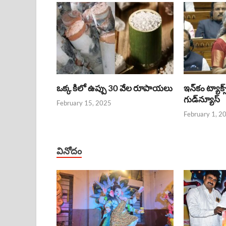
ఒక్క కిలో ఉప్పు 30 వేల రూపాయలు
ఇన్‌కం ట్యాక్స
గుడ్‌న్యూస్‌
February 15, 2025
February 1, 2
వినోదం