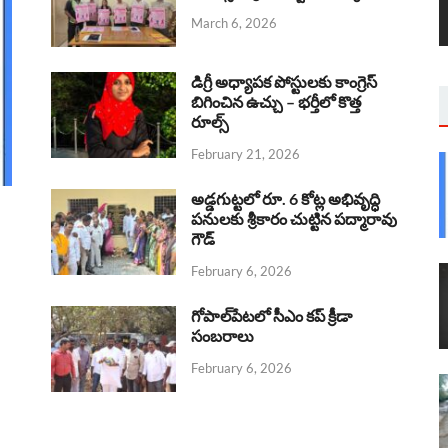
March 6, 2026
డిగ్రీ అధ్యాపక పోస్టులకు కాంగ్రెస్
బిగించిన ఉచ్చు – భర్తీలో కొత్త
రూల్స్
February 21, 2026
అడ్డగుట్టలో రూ. 6 కోట్ల అభివృద్ధి
పనులకు శ్రీకారం చుట్టిన పద్మారావు
గౌడ్
February 6, 2026
గోపాల్‌పేటలో సీఎం కప్ క్రీడా
సంబరాలు
February 6, 2026