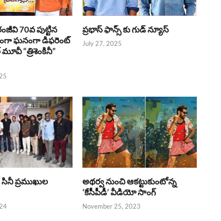
రంజీవి 70వ పుట్టిన
ప్రభాస్ ఫాన్స్ కు గుడ్ న్యూస్
భంగా ఘనంగా డిఫరెంట్
July 27, 2025
లర్ మూవీ “త్రిశెంకినీ”
025
పై సినీ ప్రముఖుల
అథర్వ నుంచి ఆకట్టుకుంటోన్న
‘కేసీపీడీ’ వీడియో సాంగ్
024
November 25, 2023