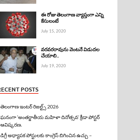
ఈ రోజు తెలంగాణ వ్యాప్తంగా ఎన్ని
కేసులంటే
July 15, 2020
వరవరరావును వెంటనే విడుదల
చేయాలి..
July 19, 2020
RECENT POSTS
తెలంగాణ ఇంటర్ రిజల్ట్స్ 2026
ఘనంగా ‘అంతర్జాతీయ మహిళా దినోత్సవ’ క్రీడా పోస్టర్
ఆవిష్కరణ.
డిగ్రీ అధ్యాపక పోస్టులకు కాంగ్రెస్ బిగించిన ఉచ్చు –