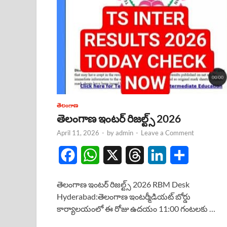
తెలంగాణ
తెలంగాణ ఇంటర్ రిజల్ట్స్ 2026
April 11, 2026
-
by
admin
-
Leave a Comment
F
W
X
T
L
S
a
h
h
i
h
తెలంగాణ ఇంటర్ రిజల్ట్స్ 2026 RBM Desk
c
a
r
n
a
Hyderabad:తెలంగాణ ఇంటర్మీడియట్ బోర్డు
కార్యాలయంలో ఈ రోజు ఉదయం 11:00 గంటలకు …
e
t
e
k
r