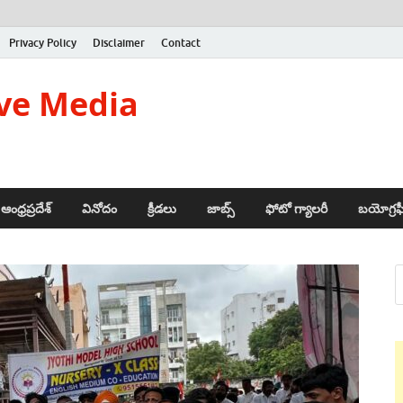
Privacy Policy
Disclaimer
Contact
ve Media
ఆంధ్రప్రదేశ్
వినోదం
క్రీడలు
జాబ్స్
ఫోటో గ్యాలరీ
బయోగ్రఫ