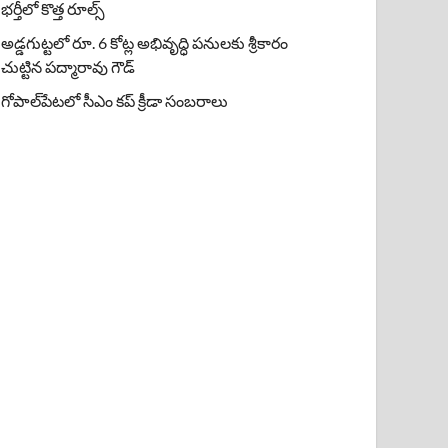
భర్తీలో కొత్త రూల్స్
అడ్డగుట్టలో రూ. 6 కోట్ల అభివృద్ధి పనులకు శ్రీకారం
చుట్టిన పద్మారావు గౌడ్
గోపాల్‌పేటలో సీఎం కప్ క్రీడా సంబరాలు