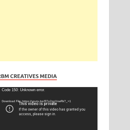
ెండింగ్
/
తెలంగాణ
ేడీ అఘోరీకి బెయిల్.. ఈరోజే విడుదల
gust 13, 2025
-
by
admin
-
Leave a Comment
RBM CREATIVES MEDIA
ideo
Code 150: Unknown error.
layer
Download File: https://youtu.be/R7o2qoVxwRk?_=1