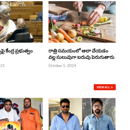
్‌పై కేంద్ర ప్రభుత్వం
రాత్రి సమయంలో ఆలా చేయడం
వల్ల సులువుగా బరువు పెరుగుతారు
025
October 5, 2024
VIEW ALL