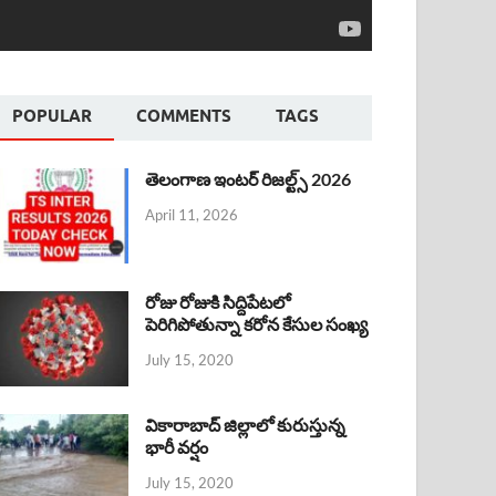
POPULAR
COMMENTS
TAGS
తెలంగాణ ఇంటర్ రిజల్ట్స్ 2026
April 11, 2026
రోజు రోజుకి సిద్దిపేటలో
పెరిగిపోతున్నా కరోన కేసుల సంఖ్య
July 15, 2020
వికారాబాద్ జిల్లాలో కురుస్తున్న
భారీ వర్షం
July 15, 2020