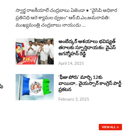
a
h
h
i
h
స్వార్థ రాజకీయాలే చంద్రబాబు ఏజెండా ● *వైసిపి అధికార
c
a
r
n
a
ప్రతినిధి ఆరె శ్యామల ధ్వజం* ఆర్.బి.ఎం,అమరావతి:
ముఖ్యమంత్రి చంద్రబాబు నాయుడు …
e
t
e
k
r
b
s
a
e
e
అంబేద్కర్ ఆశయాలు భవిష్యత్
o
A
తరాలకు స్ఫూర్తిదాయకం: వైఎస్
d
d
జగన్మోహన్ రెడ్డి
o
p
s
I
April 14, 2025
k
p
n
‘ఫీజు పోరు’ మార్చి 12కు
వాయిదా.. వైయస్సార్‌ కాంగ్రెస్‌ పార్టీ
వు
ప్రకటన
February 3, 2025
VIEW ALL