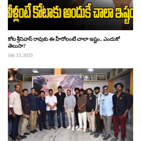
కోట శ్రీనివాస్ రావుకు ఈ హీరోలంటే చాలా ఇష్టం.. ఎందుకో
తెలుసా?
July 13, 2025