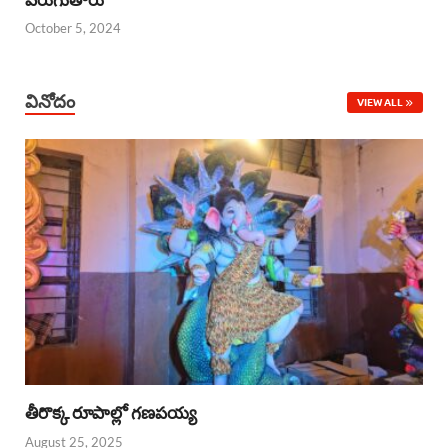
October 5, 2024
వినోదం
VIEW ALL
తీరొక్క రూపాల్లో గణపయ్య
August 25, 2025