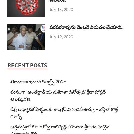
July 15, 2020
వరవరరావును వెంటనే విడుదల చేయాలి..
July 19, 2020
RECENT POSTS
తెలంగాణ ఇంటర్ రిజల్ట్స్ 2026
ఘనంగా ‘అంతర్జాతీయ మహిళా దినోత్సవ’ క్రీడా పోస్టర్
ఆవిష్కరణ.
డిగ్రీ అధ్యాపక పోస్టులకు కాంగ్రెస్ బిగించిన ఉచ్చు – భర్తీలో కొత్త
రూల్స్
అడ్డగుట్టలో రూ. 6 కోట్ల అభివృద్ధి పనులకు శ్రీకారం చుట్టిన
పద్మారావు గౌడ్