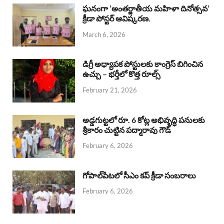
b
s
a
e
e
ఘనంగా ‘అంతర్జాతీయ మహిళా దినోత్సవ’
క్రీడా పోస్టర్ ఆవిష్కరణ.
o
A
d
d
March 6, 2026
o
p
s
I
k
p
n
డిగ్రీ అధ్యాపక పోస్టులకు కాంగ్రెస్ బిగించిన
ఉచ్చు – భర్తీలో కొత్త రూల్స్
February 21, 2026
అడ్డగుట్టలో రూ. 6 కోట్ల అభివృద్ధి పనులకు
శ్రీకారం చుట్టిన పద్మారావు గౌడ్
February 6, 2026
గోపాల్‌పేటలో సీఎం కప్ క్రీడా సంబరాలు
February 6, 2026