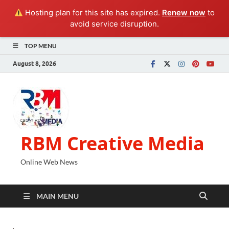
Hosting plan for this site has expired.
Renew now
to
avoid service disruption.
TOP MENU
August 8, 2026
RBM Creative Media
Online Web News
MAIN MENU