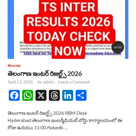
తెలంగాణ
తెలంగాణ ఇంటర్ రిజల్ట్స్ 2026
April 11, 2026
-
by
admin
-
Leave a Comment
F
W
X
T
L
S
a
h
h
i
h
తెలంగాణ ఇంటర్ రిజల్ట్స్ 2026 RBM Desk
c
a
r
n
a
Hyderabad:తెలంగాణ ఇంటర్మీడియట్ బోర్డు కార్యాలయంలో ఈ
రోజు ఉదయం 11:00 గంటలకు …
e
t
e
k
r