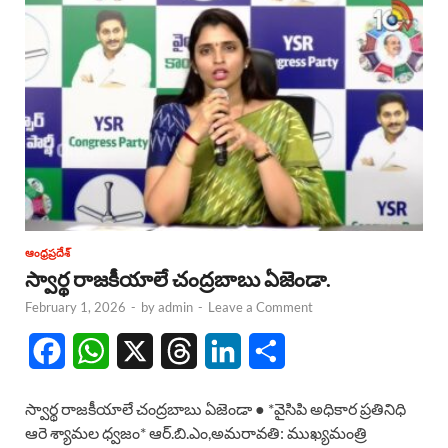
ఆంధ్రప్రదేశ్
స్వార్థ రాజకీయాలే చంద్రబాబు ఏజెండా.
February 1, 2026
-
by
admin
-
Leave a Comment
F
W
X
T
L
S
a
h
h
i
h
స్వార్థ రాజకీయాలే చంద్రబాబు ఏజెండా ● *వైసిపి అధికార ప్రతినిధి
c
a
r
n
a
ఆరె శ్యామల ధ్వజం* ఆర్.బి.ఎం,అమరావతి: ముఖ్యమంత్రి