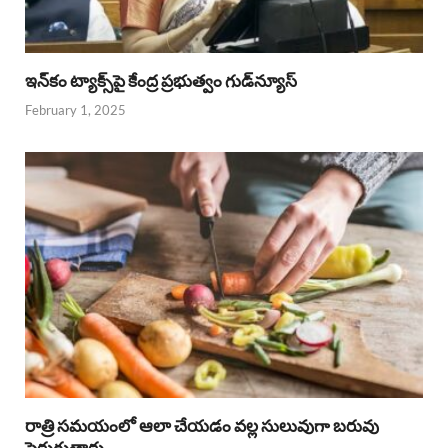
ఇన్‌కం ట్యాక్స్‌పై కేంద్ర ప్రభుత్వం గుడ్‌న్యూస్‌
February 1, 2025
రాత్రి సమయంలో ఆలా చేయడం వల్ల సులువుగా బరువు
పెరుగుతారు