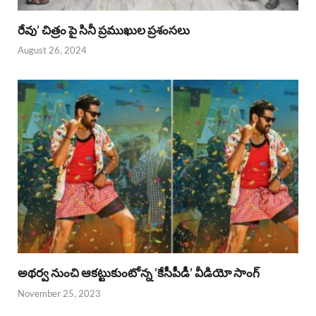
రేవు’ చిత్రం పై సినీ ప్రముఖుల ప్రశంసలు
August 26, 2024
అథర్వ నుంచి ఆకట్టుకుంటోన్న ‘కేసీపీడీ’ వీడియో సాంగ్
November 25, 2023