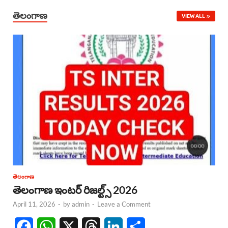
తెలంగాణ
VIEW ALL
తెలంగాణ
తెలంగాణ ఇంటర్ రిజల్ట్స్ 2026
April 11, 2026
-
by
admin
-
Leave a Comment
F
W
X
T
L
S