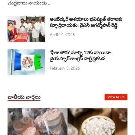
చంద్రబాబు నాయుడు …
e
t
e
k
r
b
s
a
e
e
అంబేద్కర్ ఆశయాలు భవిష్యత్ తరాలకు
o
A
స్ఫూర్తిదాయకం: వైఎస్ జగన్మోహన్ రెడ్డి
d
d
April 14, 2025
o
p
s
I
k
p
n
‘ఫీజు పోరు’ మార్చి 12కు వాయిదా..
వైయస్సార్‌ కాంగ్రెస్‌ పార్టీ ప్రకటన
February 3, 2025
జాతీయ వార్తలు
VIEW ALL