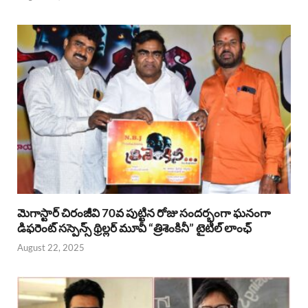
మెగాస్టార్ చిరంజీవి 70వ పుట్టిన రోజు సందర్భంగా ఘనంగా
డిఫరెంట్ సస్పెన్స్ థ్రిల్లర్ మూవీ “త్రిశెంకినీ” టైటిల్ లాంఛ్
August 22, 2025