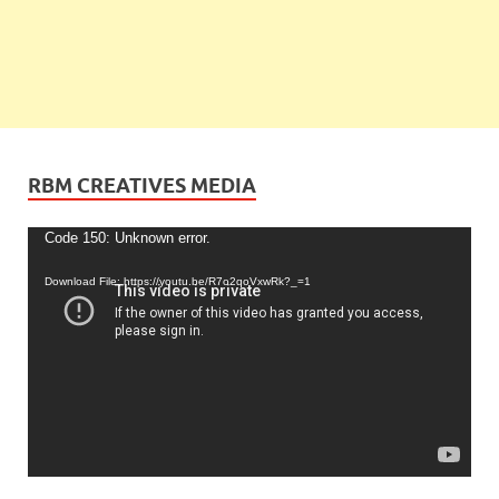
RBM CREATIVES MEDIA
Video
Code 150: Unknown error.
Player
Download File: https://youtu.be/R7o2qoVxwRk?_=1