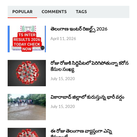
POPULAR
COMMENTS
TAGS
తెలంగాణ ఇంటర్ రిజల్ట్స్ 2026
April 11, 2026
రోజు రోజుకి సిద్దిపేటలో పెరిగిపోతున్నా కరోన
కేసుల సంఖ్య
July 15, 2020
వికారాబాద్ జిల్లాలో కురుస్తున్న భారీ వర్షం
July 15, 2020
ఈ రోజు తెలంగాణ వ్యాప్తంగా ఎన్ని
కేసులంటే