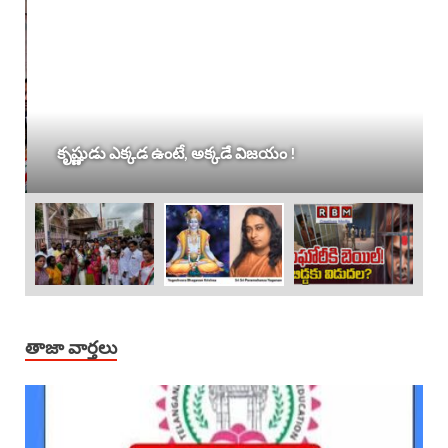
కృష్ణుడు ఎక్కడ ఉంటే, అక్కడే విజయం !
తాజా వార్తలు