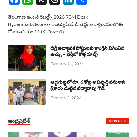
a
h
h
i
h
తెలంగాణ ఇంటర్ రిజల్ట్స్ 2026 RBM Desk
c
a
r
n
a
Hyderabad:తెలంగాణ ఇంటర్మీడియట్ బోర్డు కార్యాలయంలో ఈ
రోజు ఉదయం 11:00 గంటలకు …
e
t
e
k
r
b
s
a
e
e
డిగ్రీ అధ్యాపక పోస్టులకు కాంగ్రెస్ బిగించిన
o
A
ఉచ్చు – భర్తీలో కొత్త రూల్స్
d
d
February 21, 2026
o
p
s
I
k
p
n
అడ్డగుట్టలో రూ. 6 కోట్ల అభివృద్ధి పనులకు
శ్రీకారం చుట్టిన పద్మారావు గౌడ్
February 6, 2026
ఆంధ్రప్రదేశ్
VIEW ALL