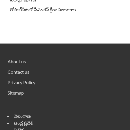
గోపాల్‌పేటలో సీఎం కప్ క్రీడా సంబరాలు
About us
Contact us
Privacy Policy
Sitemap
తెలంగాణ
ఆంధ్ర ప్రదేశ్
వినోదం