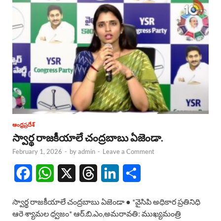
ఆంధ్రప్రదేశ్
స్వార్థ రాజకీయాలే చంద్రబాబు ఏజెండా.
February 1, 2026
-
by
admin
-
Leave a Comment
F
W
X
T
L
S
a
h
h
i
h
స్వార్థ రాజకీయాలే చంద్రబాబు ఏజెండా ● *వైసిపి అధికార ప్రతినిధి
c
a
r
n
a
ఆరె శ్యామల ధ్వజం* ఆర్.బి.ఎం,అమరావతి: ముఖ్యమంత్రి