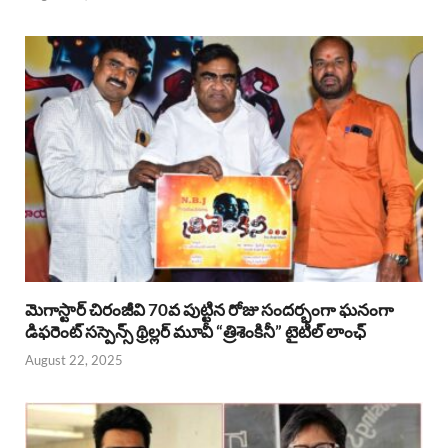
మెగాస్టార్ చిరంజీవి 70వ పుట్టిన రోజు సందర్భంగా ఘనంగా
డిఫరెంట్ సస్పెన్స్ థ్రిల్లర్ మూవీ “త్రిశెంకినీ” టైటిల్ లాంఛ్
August 22, 2025