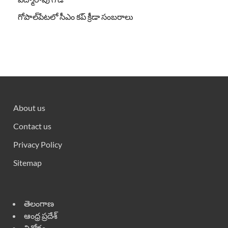
గోపాల్‌పేటలో సీఎం కప్ క్రీడా సంబరాలు
About us
Contact us
Privacy Policy
Sitemap
తెలంగాణ
ఆంధ్ర ప్రదేశ్
వినోదం