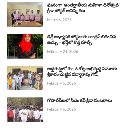
b
s
a
e
e
ఘనంగా ‘అంతర్జాతీయ మహిళా దినోత్సవ’
క్రీడా పోస్టర్ ఆవిష్కరణ.
o
A
d
d
March 6, 2026
o
p
s
I
k
p
n
డిగ్రీ అధ్యాపక పోస్టులకు కాంగ్రెస్ బిగించిన
ఉచ్చు – భర్తీలో కొత్త రూల్స్
February 21, 2026
అడ్డగుట్టలో రూ. 6 కోట్ల అభివృద్ధి పనులకు
శ్రీకారం చుట్టిన పద్మారావు గౌడ్
February 6, 2026
గోపాల్‌పేటలో సీఎం కప్ క్రీడా సంబరాలు
February 6, 2026