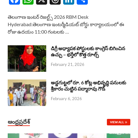
a
h
h
i
h
తెలంగాణ ఇంటర్ రిజల్ట్స్ 2026 RBM Desk
c
a
r
n
a
Hyderabad:తెలంగాణ ఇంటర్మీడియట్ బోర్డు కార్యాలయంలో ఈ
రోజు ఉదయం 11:00 గంటలకు …
e
t
e
k
r
b
s
a
e
e
డిగ్రీ అధ్యాపక పోస్టులకు కాంగ్రెస్ బిగించిన
o
A
ఉచ్చు – భర్తీలో కొత్త రూల్స్
d
d
February 21, 2026
o
p
s
I
k
p
n
అడ్డగుట్టలో రూ. 6 కోట్ల అభివృద్ధి పనులకు
శ్రీకారం చుట్టిన పద్మారావు గౌడ్
February 6, 2026
ఆంధ్రప్రదేశ్
VIEW ALL