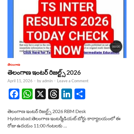
తెలంగాణ
తెలంగాణ ఇంటర్ రిజల్ట్స్ 2026
April 11, 2026
-
by
admin
-
Leave a Comment
F
W
X
T
L
S
a
h
h
i
h
తెలంగాణ ఇంటర్ రిజల్ట్స్ 2026 RBM Desk
c
a
r
n
a
Hyderabad:తెలంగాణ ఇంటర్మీడియట్ బోర్డు కార్యాలయంలో ఈ
రోజు ఉదయం 11:00 గంటలకు …
e
t
e
k
r