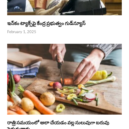
ఇన్‌కం ట్యాక్స్‌పై కేంద్ర ప్రభుత్వం గుడ్‌న్యూస్‌
February 1, 2025
రాత్రి సమయంలో ఆలా చేయడం వల్ల సులువుగా బరువు
పెరుగుతారు