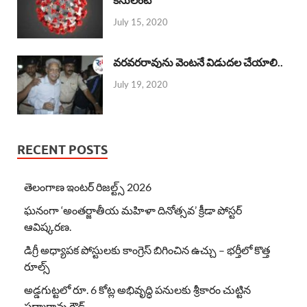
July 15, 2020
వరవరరావును వెంటనే విడుదల చేయాలి..
July 19, 2020
RECENT POSTS
తెలంగాణ ఇంటర్ రిజల్ట్స్ 2026
ఘనంగా ‘అంతర్జాతీయ మహిళా దినోత్సవ’ క్రీడా పోస్టర్
ఆవిష్కరణ.
డిగ్రీ అధ్యాపక పోస్టులకు కాంగ్రెస్ బిగించిన ఉచ్చు – భర్తీలో కొత్త
రూల్స్
అడ్డగుట్టలో రూ. 6 కోట్ల అభివృద్ధి పనులకు శ్రీకారం చుట్టిన
పద్మారావు గౌడ్