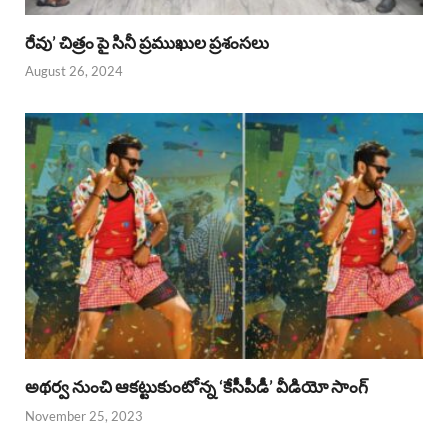
రేవు’ చిత్రం పై సినీ ప్రముఖుల ప్రశంసలు
August 26, 2024
అథర్వ నుంచి ఆకట్టుకుంటోన్న ‘కేసీపీడీ’ వీడియో సాంగ్
November 25, 2023