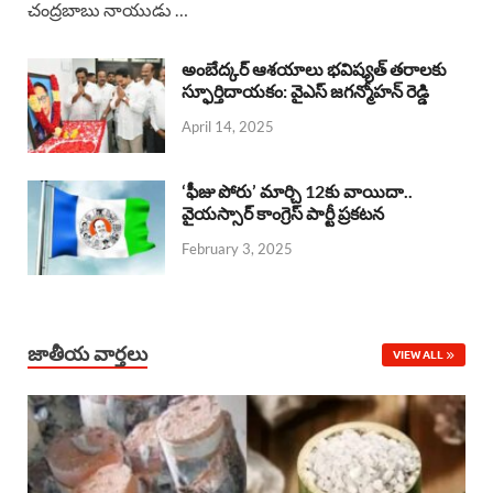
చంద్రబాబు నాయుడు …
e
t
e
k
r
b
s
a
e
e
అంబేద్కర్ ఆశయాలు భవిష్యత్ తరాలకు
o
A
స్ఫూర్తిదాయకం: వైఎస్ జగన్మోహన్ రెడ్డి
d
d
April 14, 2025
o
p
s
I
k
p
n
‘ఫీజు పోరు’ మార్చి 12కు వాయిదా..
వైయస్సార్‌ కాంగ్రెస్‌ పార్టీ ప్రకటన
February 3, 2025
జాతీయ వార్తలు
VIEW ALL