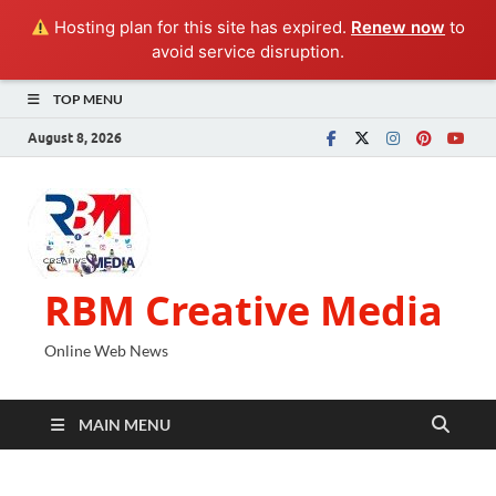
Hosting plan for this site has expired.
Renew now
to
avoid service disruption.
TOP MENU
August 8, 2026
RBM Creative Media
Online Web News
MAIN MENU