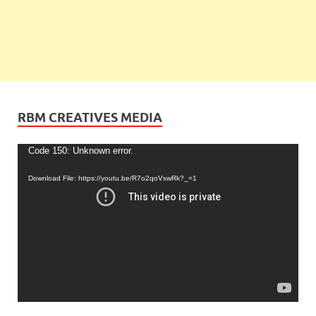
RBM CREATIVES MEDIA
Video
Code 150: Unknown error.
Player
Download File: https://youtu.be/R7o2qoVxwRk?_=1