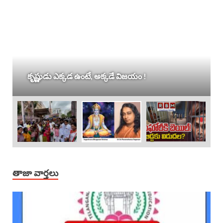
కృష్ణుడు ఎక్కడ ఉంటే, అక్కడే విజయం !
తాజా వార్తలు