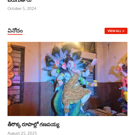
October 5, 2024
వినోదం
VIEW ALL
తీరొక్క రూపాల్లో గణపయ్య
August 25, 2025