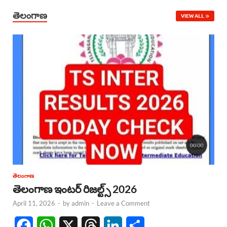
తెలంగాణ
VIEW ALL
తెలంగాణ
తెలంగాణ ఇంటర్ రిజల్ట్స్ 2026
April 11, 2026
-
by
admin
-
Leave a Comment
F
W
X
T
L
S