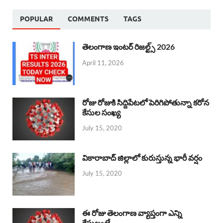
POPULAR
COMMENTS
TAGS
తెలంగాణ ఇంటర్ రిజల్ట్స్ 2026
April 11, 2026
రోజు రోజుకి సిద్దిపేటలో పెరిగిపోతున్నా కరోన
కేసుల సంఖ్య
July 15, 2020
వికారాబాద్ జిల్లాలో కురుస్తున్న భారీ వర్షం
July 15, 2020
ఈ రోజు తెలంగాణ వ్యాప్తంగా ఎన్ని
కేసులంటే