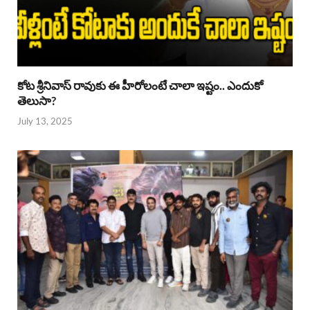
కోట శ్రీనివాస్ రావుకు ఈ హీరోలంటే చాలా ఇష్టం.. ఎందుకో
తెలుసా?
July 13, 2025