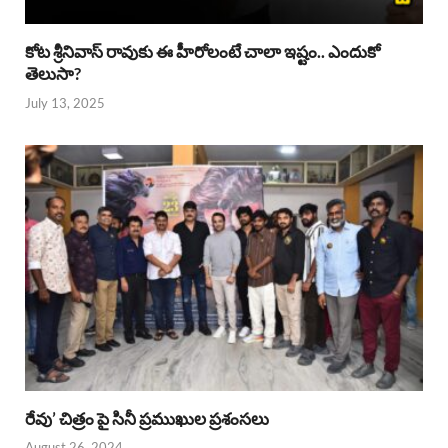
కోట శ్రీనివాస్ రావుకు ఈ హీరోలంటే చాలా ఇష్టం.. ఎందుకో
తెలుసా?
July 13, 2025
రేవు’ చిత్రం పై సినీ ప్రముఖుల ప్రశంసలు
August 26, 2024