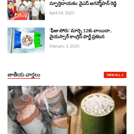
o
A
స్ఫూర్తిదాయకం: వైఎస్ జగన్మోహన్ రెడ్డి
d
d
April 14, 2025
o
p
s
I
k
p
n
‘ఫీజు పోరు’ మార్చి 12కు వాయిదా..
వైయస్సార్‌ కాంగ్రెస్‌ పార్టీ ప్రకటన
February 3, 2025
జాతీయ వార్తలు
VIEW ALL