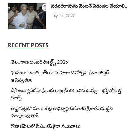
వరవరరావును వెంటనే విడుదల చేయాలి..
July 19, 2020
RECENT POSTS
తెలంగాణ ఇంటర్ రిజల్ట్స్ 2026
ఘనంగా ‘అంతర్జాతీయ మహిళా దినోత్సవ’ క్రీడా పోస్టర్
ఆవిష్కరణ.
డిగ్రీ అధ్యాపక పోస్టులకు కాంగ్రెస్ బిగించిన ఉచ్చు – భర్తీలో కొత్త
రూల్స్
అడ్డగుట్టలో రూ. 6 కోట్ల అభివృద్ధి పనులకు శ్రీకారం చుట్టిన
పద్మారావు గౌడ్
గోపాల్‌పేటలో సీఎం కప్ క్రీడా సంబరాలు