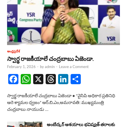
ఆంధ్రప్రదేశ్
స్వార్థ రాజకీయాలే చంద్రబాబు ఏజెండా.
February 1, 2026
-
by
admin
-
Leave a Comment
F
W
X
T
L
S
a
h
h
i
h
స్వార్థ రాజకీయాలే చంద్రబాబు ఏజెండా ● *వైసిపి అధికార ప్రతినిధి
c
a
r
n
a
ఆరె శ్యామల ధ్వజం* ఆర్.బి.ఎం,అమరావతి: ముఖ్యమంత్రి
చంద్రబాబు నాయుడు …
e
t
e
k
r
b
s
a
e
e
అంబేద్కర్ ఆశయాలు భవిష్యత్ తరాలకు