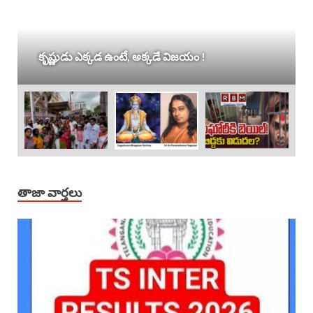
కృష్ణుడు ఎక్కడ ఉంటే, అక్కడే విజయం !
తాజా వార్తలు