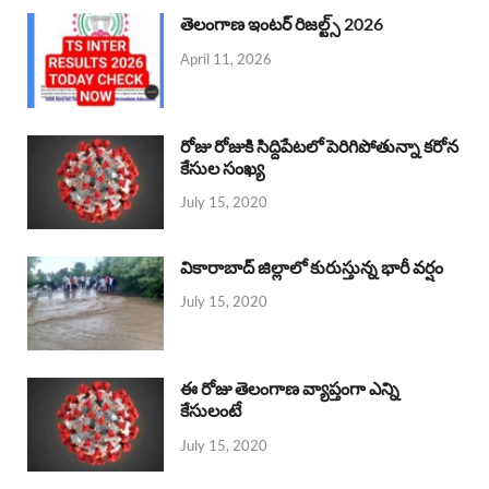
తెలంగాణ ఇంటర్ రిజల్ట్స్ 2026
April 11, 2026
రోజు రోజుకి సిద్దిపేటలో పెరిగిపోతున్నా కరోన
కేసుల సంఖ్య
July 15, 2020
వికారాబాద్ జిల్లాలో కురుస్తున్న భారీ వర్షం
July 15, 2020
ఈ రోజు తెలంగాణ వ్యాప్తంగా ఎన్ని
కేసులంటే
July 15, 2020