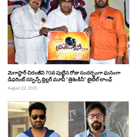
మెగాస్టార్ చిరంజీవి 70వ పుట్టిన రోజు సందర్భంగా ఘనంగా
డిఫరెంట్ సస్పెన్స్ థ్రిల్లర్ మూవీ “త్రిశెంకినీ” టైటిల్ లాంఛ్
August 22, 2025