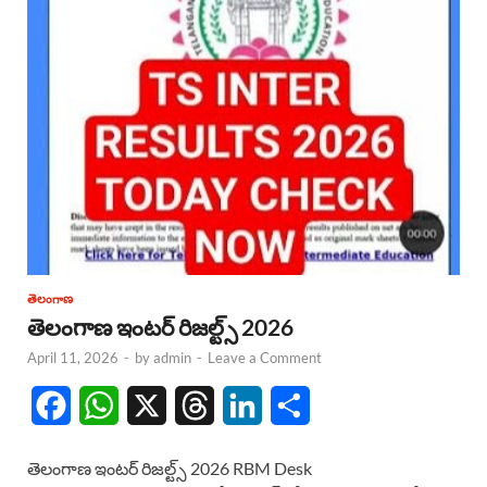
తెలంగాణ
తెలంగాణ ఇంటర్ రిజల్ట్స్ 2026
April 11, 2026
-
by
admin
-
Leave a Comment
F
W
X
T
L
S
a
h
h
i
h
తెలంగాణ ఇంటర్ రిజల్ట్స్ 2026 RBM Desk
c
a
r
n
a