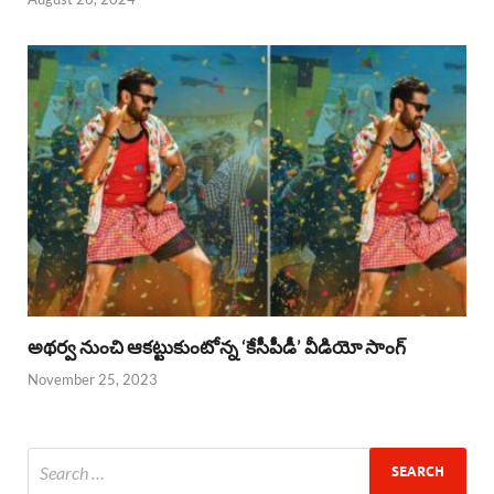
అథర్వ నుంచి ఆకట్టుకుంటోన్న ‘కేసీపీడీ’ వీడియో సాంగ్
November 25, 2023