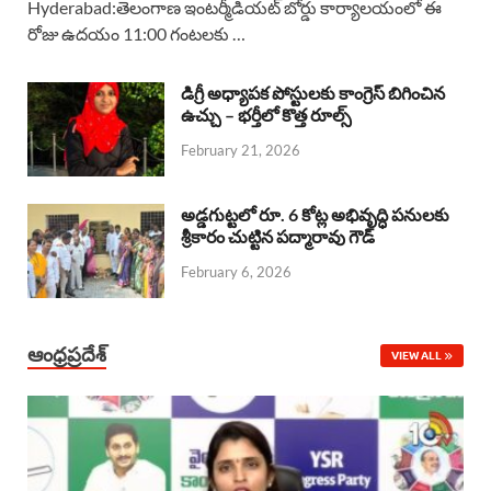
Hyderabad:తెలంగాణ ఇంటర్మీడియట్ బోర్డు కార్యాలయంలో ఈ
రోజు ఉదయం 11:00 గంటలకు …
e
t
e
k
r
b
s
a
e
e
డిగ్రీ అధ్యాపక పోస్టులకు కాంగ్రెస్ బిగించిన
o
A
ఉచ్చు – భర్తీలో కొత్త రూల్స్
d
d
February 21, 2026
o
p
s
I
k
p
n
అడ్డగుట్టలో రూ. 6 కోట్ల అభివృద్ధి పనులకు
శ్రీకారం చుట్టిన పద్మారావు గౌడ్
February 6, 2026
ఆంధ్రప్రదేశ్
VIEW ALL