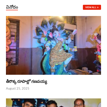
వినోదం
VIEW ALL
తీరొక్క రూపాల్లో గణపయ్య
August 25, 2025