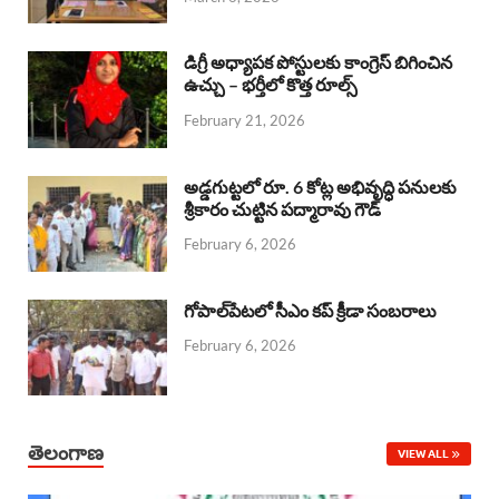
o
p
s
I
k
p
n
డిగ్రీ అధ్యాపక పోస్టులకు కాంగ్రెస్ బిగించిన
ఉచ్చు – భర్తీలో కొత్త రూల్స్
February 21, 2026
అడ్డగుట్టలో రూ. 6 కోట్ల అభివృద్ధి పనులకు
శ్రీకారం చుట్టిన పద్మారావు గౌడ్
February 6, 2026
గోపాల్‌పేటలో సీఎం కప్ క్రీడా సంబరాలు
February 6, 2026
తెలంగాణ
VIEW ALL