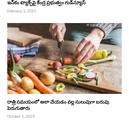
ఇన్‌కం ట్యాక్స్‌పై కేంద్ర ప్రభుత్వం గుడ్‌న్యూస్‌
February 1, 2025
రాత్రి సమయంలో ఆలా చేయడం వల్ల సులువుగా బరువు
పెరుగుతారు
October 5, 2024