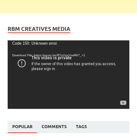
RBM CREATIVES MEDIA
Video
Code 150: Unknown error.
Player
Download File: https://youtu.be/R7o2qoVxwRk?_=1
POPULAR
COMMENTS
TAGS