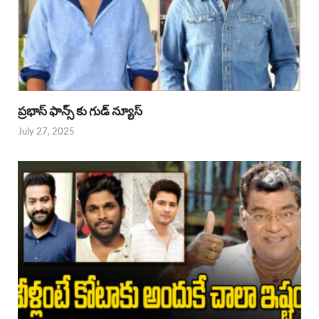
ప్రభాస్ ఫాన్స్ కు గుడ్ న్యూస్
July 27, 2025