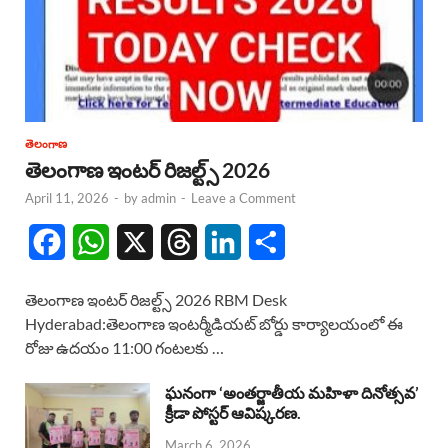
తెలంగాణ
తెలంగాణ ఇంటర్ రిజల్ట్స్ 2026
April 11, 2026
-
by
admin
-
Leave a Comment
F
W
X
T
L
S
a
h
h
i
h
తెలంగాణ ఇంటర్ రిజల్ట్స్ 2026 RBM Desk
c
a
r
n
a
Hyderabad:తెలంగాణ ఇంటర్మీడియట్ బోర్డు కార్యాలయంలో ఈ
రోజు ఉదయం 11:00 గంటలకు …
e
t
e
k
r
b
s
a
e
e
ఘనంగా ‘అంతర్జాతీయ మహిళా దినోత్సవ’
క్రీడా పోస్టర్ ఆవిష్కరణ.
o
A
d
d
March 6, 2026