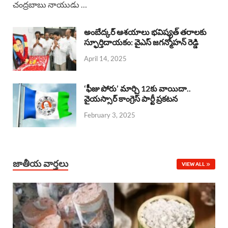
చంద్రబాబు నాయుడు …
e
t
e
k
r
b
s
a
e
e
అంబేద్కర్ ఆశయాలు భవిష్యత్ తరాలకు
o
A
స్ఫూర్తిదాయకం: వైఎస్ జగన్మోహన్ రెడ్డి
d
d
April 14, 2025
o
p
s
I
k
p
n
‘ఫీజు పోరు’ మార్చి 12కు వాయిదా..
వైయస్సార్‌ కాంగ్రెస్‌ పార్టీ ప్రకటన
February 3, 2025
జాతీయ వార్తలు
VIEW ALL