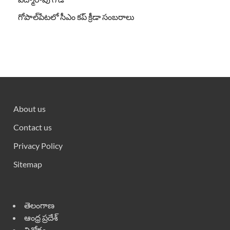
గోపాల్‌పేటలో సీఎం కప్ క్రీడా సంబరాలు
About us
Contact us
Privacy Policy
Sitemap
తెలంగాణ
ఆంధ్ర ప్రదేశ్
వినోదం