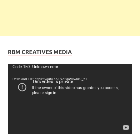
RBM CREATIVES MEDIA
Video
Code 150: Unknown error.
Player
Download File: https://youtu.be/R7o2qoVxwRk?_=1