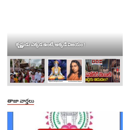
కృష్ణుడు ఎక్కడ ఉంటే, అక్కడే విజయం !
తాజా వార్తలు