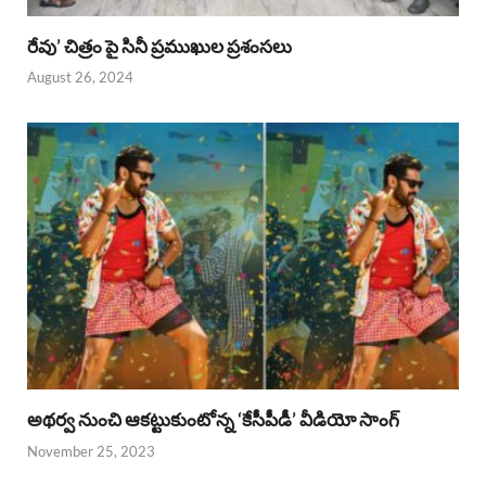
రేవు’ చిత్రం పై సినీ ప్రముఖుల ప్రశంసలు
August 26, 2024
అథర్వ నుంచి ఆకట్టుకుంటోన్న ‘కేసీపీడీ’ వీడియో సాంగ్
November 25, 2023