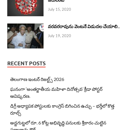
July 15, 2020
వరవరరావును వెంటనే విడుదల చేయాలి..
July 19, 2020
RECENT POSTS
తెలంగాణ ఇంటర్ రిజల్ట్స్ 2026
ఘనంగా ‘అంతర్జాతీయ మహిళా దినోత్సవ’ క్రీడా పోస్టర్
ఆవిష్కరణ.
డిగ్రీ అధ్యాపక పోస్టులకు కాంగ్రెస్ బిగించిన ఉచ్చు – భర్తీలో కొత్త
రూల్స్
అడ్డగుట్టలో రూ. 6 కోట్ల అభివృద్ధి పనులకు శ్రీకారం చుట్టిన
పద్మారావు గౌడ్