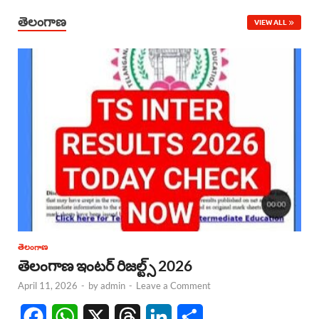
తెలంగాణ
VIEW ALL
తెలంగాణ
తెలంగాణ ఇంటర్ రిజల్ట్స్ 2026
April 11, 2026
-
by
admin
-
Leave a Comment
F
W
X
T
L
S