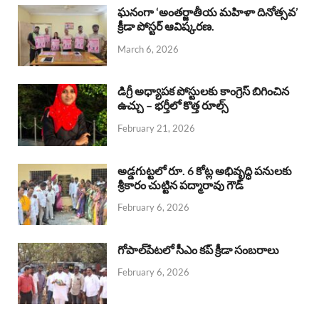
b
s
a
e
e
ఘనంగా ‘అంతర్జాతీయ మహిళా దినోత్సవ’
క్రీడా పోస్టర్ ఆవిష్కరణ.
o
A
d
d
March 6, 2026
o
p
s
I
k
p
n
డిగ్రీ అధ్యాపక పోస్టులకు కాంగ్రెస్ బిగించిన
ఉచ్చు – భర్తీలో కొత్త రూల్స్
February 21, 2026
అడ్డగుట్టలో రూ. 6 కోట్ల అభివృద్ధి పనులకు
శ్రీకారం చుట్టిన పద్మారావు గౌడ్
February 6, 2026
గోపాల్‌పేటలో సీఎం కప్ క్రీడా సంబరాలు
February 6, 2026