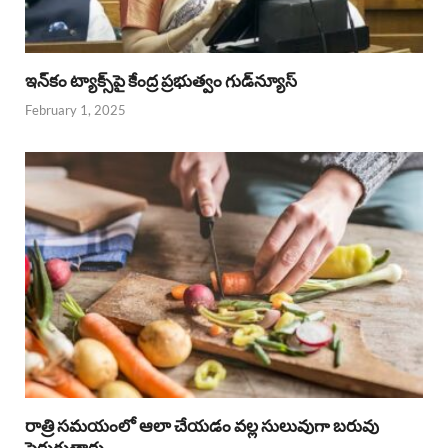
ఇన్‌కం ట్యాక్స్‌పై కేంద్ర ప్రభుత్వం గుడ్‌న్యూస్‌
February 1, 2025
రాత్రి సమయంలో ఆలా చేయడం వల్ల సులువుగా బరువు
పెరుగుతారు