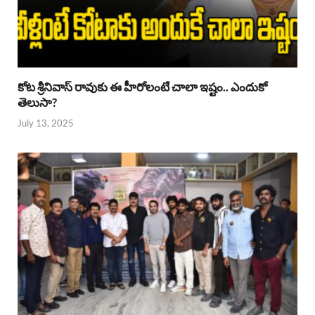
కోట శ్రీనివాస్ రావుకు ఈ హీరోలంటే చాలా ఇష్టం.. ఎందుకో
తెలుసా?
July 13, 2025