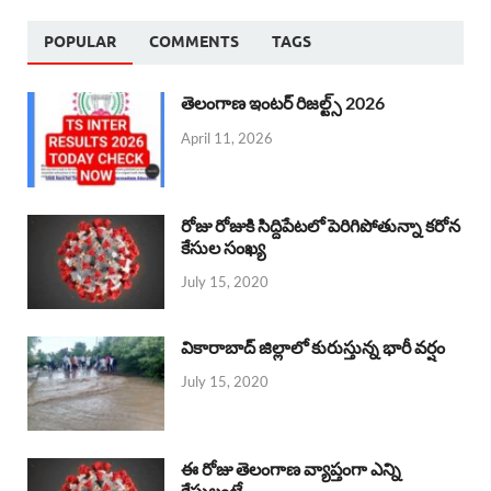
POPULAR
COMMENTS
TAGS
తెలంగాణ ఇంటర్ రిజల్ట్స్ 2026
April 11, 2026
రోజు రోజుకి సిద్దిపేటలో పెరిగిపోతున్నా కరోన
కేసుల సంఖ్య
July 15, 2020
వికారాబాద్ జిల్లాలో కురుస్తున్న భారీ వర్షం
July 15, 2020
ఈ రోజు తెలంగాణ వ్యాప్తంగా ఎన్ని
కేసులంటే