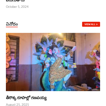
October 5, 2024
వినోదం
VIEW ALL
తీరొక్క రూపాల్లో గణపయ్య
August 25, 2025