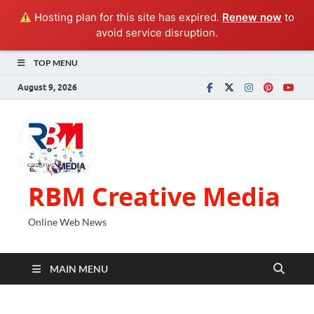
Hosting plan for this site has expired.
Renew now
to
avoid service disruption.
TOP MENU
August 9, 2026
RBM Creative Media
Online Web News
MAIN MENU