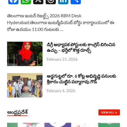
a
h
h
i
h
తెలంగాణ ఇంటర్ రిజల్ట్స్ 2026 RBM Desk
c
a
r
n
a
Hyderabad:తెలంగాణ ఇంటర్మీడియట్ బోర్డు కార్యాలయంలో ఈ
రోజు ఉదయం 11:00 గంటలకు …
e
t
e
k
r
b
s
a
e
e
డిగ్రీ అధ్యాపక పోస్టులకు కాంగ్రెస్ బిగించిన
o
A
ఉచ్చు – భర్తీలో కొత్త రూల్స్
d
d
February 21, 2026
o
p
s
I
k
p
n
అడ్డగుట్టలో రూ. 6 కోట్ల అభివృద్ధి పనులకు
శ్రీకారం చుట్టిన పద్మారావు గౌడ్
February 6, 2026
ఆంధ్రప్రదేశ్
VIEW ALL