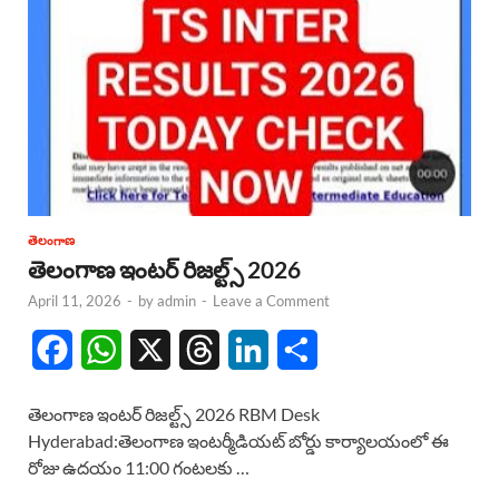
తెలంగాణ
తెలంగాణ ఇంటర్ రిజల్ట్స్ 2026
April 11, 2026
-
by
admin
-
Leave a Comment
F
W
X
T
L
S
a
h
h
i
h
తెలంగాణ ఇంటర్ రిజల్ట్స్ 2026 RBM Desk
c
a
r
n
a
Hyderabad:తెలంగాణ ఇంటర్మీడియట్ బోర్డు కార్యాలయంలో ఈ
రోజు ఉదయం 11:00 గంటలకు …
e
t
e
k
r