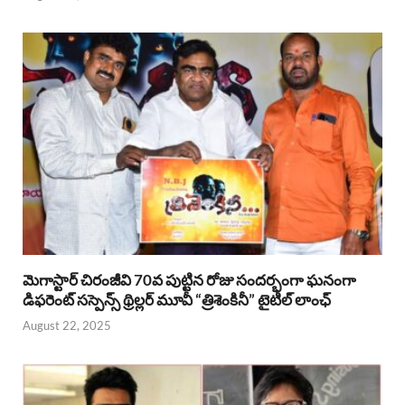
మెగాస్టార్ చిరంజీవి 70వ పుట్టిన రోజు సందర్భంగా ఘనంగా
డిఫరెంట్ సస్పెన్స్ థ్రిల్లర్ మూవీ “త్రిశెంకినీ” టైటిల్ లాంఛ్
August 22, 2025