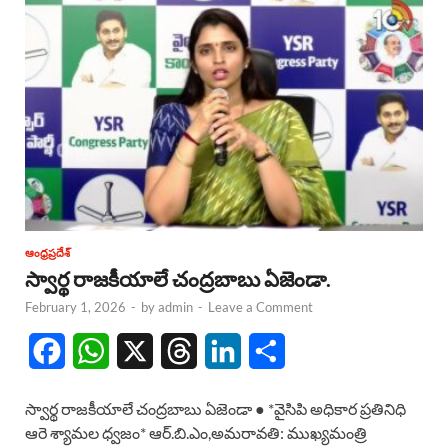
ఆంధ్రప్రదేశ్
స్వార్థ రాజకీయాలే చంద్రబాబు ఏజెండా.
February 1, 2026
-
by
admin
-
Leave a Comment
F
W
X
T
L
S
a
h
h
i
h
స్వార్థ రాజకీయాలే చంద్రబాబు ఏజెండా ● *వైసిపి అధికార ప్రతినిధి
c
a
r
n
a
ఆరె శ్యామల ధ్వజం* ఆర్.బి.ఎం,అమరావతి: ముఖ్యమంత్రి