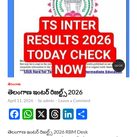
తెలంగాణ
తెలంగాణ ఇంటర్ రిజల్ట్స్ 2026
April 11, 2026
-
by
admin
-
Leave a Comment
F
W
X
T
L
S
a
h
h
i
h
తెలంగాణ ఇంటర్ రిజల్ట్స్ 2026 RBM Desk
c
a
r
n
a