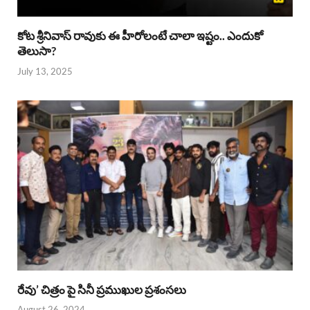
కోట శ్రీనివాస్ రావుకు ఈ హీరోలంటే చాలా ఇష్టం.. ఎందుకో
తెలుసా?
July 13, 2025
రేవు’ చిత్రం పై సినీ ప్రముఖుల ప్రశంసలు
August 26, 2024