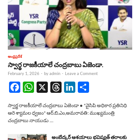
ఆంధ్రప్రదేశ్
స్వార్థ రాజకీయాలే చంద్రబాబు ఏజెండా.
February 1, 2026
-
by
admin
-
Leave a Comment
F
W
X
T
L
S
a
h
h
i
h
స్వార్థ రాజకీయాలే చంద్రబాబు ఏజెండా ● *వైసిపి అధికార ప్రతినిధి
c
a
r
n
a
ఆరె శ్యామల ధ్వజం* ఆర్.బి.ఎం,అమరావతి: ముఖ్యమంత్రి
చంద్రబాబు నాయుడు …
e
t
e
k
r
b
s
a
e
e
అంబేద్కర్ ఆశయాలు భవిష్యత్ తరాలకు