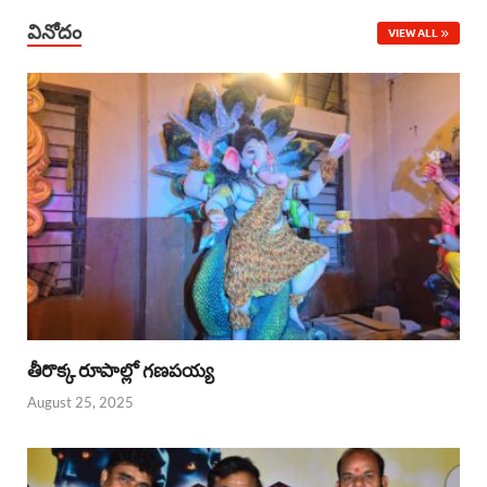
వినోదం
VIEW ALL
తీరొక్క రూపాల్లో గణపయ్య
August 25, 2025