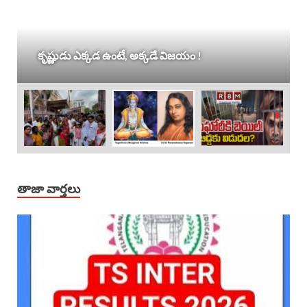
కృష్ణుడు ఎక్కడ ఉంటే, అక్కడే విజయం !
తాజా వార్తలు