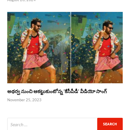
అథర్వ నుంచి ఆకట్టుకుంటోన్న ‘కేసీపీడీ’ వీడియో సాంగ్
November 25, 2023