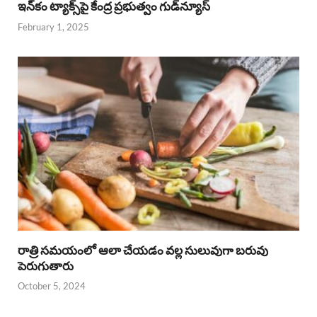
ఇన్‌కం ట్యాక్స్‌పై కేంద్ర ప్రభుత్వం గుడ్‌న్యూస్‌
February 1, 2025
రాత్రి సమయంలో ఆలా చేయడం వల్ల సులువుగా బరువు
పెరుగుతారు
October 5, 2024