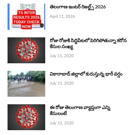
తెలంగాణ ఇంటర్ రిజల్ట్స్ 2026
April 11, 2026
రోజు రోజుకి సిద్దిపేటలో పెరిగిపోతున్నా కరోన
కేసుల సంఖ్య
July 15, 2020
వికారాబాద్ జిల్లాలో కురుస్తున్న భారీ వర్షం
July 15, 2020
ఈ రోజు తెలంగాణ వ్యాప్తంగా ఎన్ని
కేసులంటే
July 15, 2020