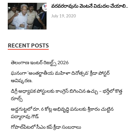
వరవరరావును వెంటనే విడుదల చేయాలి..
July 19, 2020
RECENT POSTS
తెలంగాణ ఇంటర్ రిజల్ట్స్ 2026
ఘనంగా ‘అంతర్జాతీయ మహిళా దినోత్సవ’ క్రీడా పోస్టర్
ఆవిష్కరణ.
డిగ్రీ అధ్యాపక పోస్టులకు కాంగ్రెస్ బిగించిన ఉచ్చు – భర్తీలో కొత్త
రూల్స్
అడ్డగుట్టలో రూ. 6 కోట్ల అభివృద్ధి పనులకు శ్రీకారం చుట్టిన
పద్మారావు గౌడ్
గోపాల్‌పేటలో సీఎం కప్ క్రీడా సంబరాలు