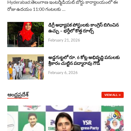
Hyderabad:తెలంగాణ ఇంటర్మీడియట్ బోర్డు కార్యాలయంలో ఈ
రోజు ఉదయం 11:00 గంటలకు …
e
t
e
k
r
b
s
a
e
e
డిగ్రీ అధ్యాపక పోస్టులకు కాంగ్రెస్ బిగించిన
o
A
ఉచ్చు – భర్తీలో కొత్త రూల్స్
d
d
February 21, 2026
o
p
s
I
k
p
n
అడ్డగుట్టలో రూ. 6 కోట్ల అభివృద్ధి పనులకు
శ్రీకారం చుట్టిన పద్మారావు గౌడ్
February 6, 2026
ఆంధ్రప్రదేశ్
VIEW ALL