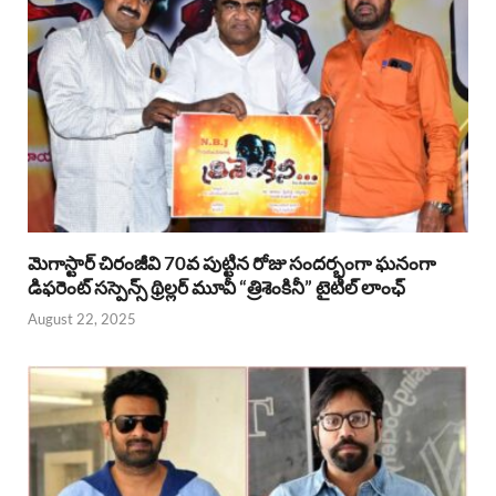
మెగాస్టార్ చిరంజీవి 70వ పుట్టిన రోజు సందర్భంగా ఘనంగా
డిఫరెంట్ సస్పెన్స్ థ్రిల్లర్ మూవీ “త్రిశెంకినీ” టైటిల్ లాంఛ్
August 22, 2025