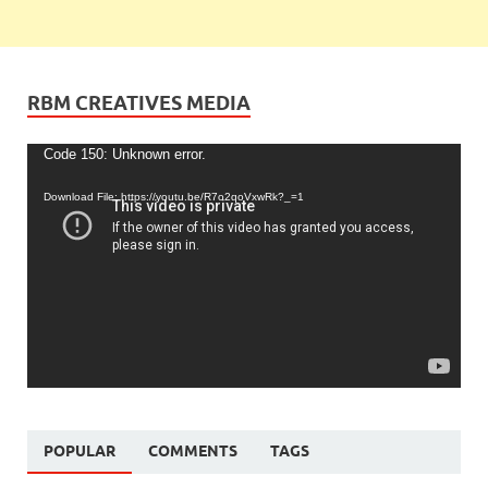
RBM CREATIVES MEDIA
Video
Code 150: Unknown error.
Player
Download File: https://youtu.be/R7o2qoVxwRk?_=1
POPULAR
COMMENTS
TAGS