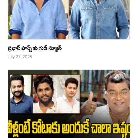
ప్రభాస్ ఫాన్స్ కు గుడ్ న్యూస్
July 27, 2025