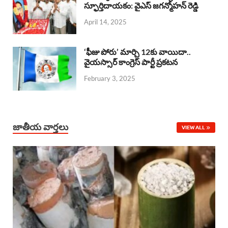
o
A
స్ఫూర్తిదాయకం: వైఎస్ జగన్మోహన్ రెడ్డి
d
d
April 14, 2025
o
p
s
I
k
p
n
‘ఫీజు పోరు’ మార్చి 12కు వాయిదా..
వైయస్సార్‌ కాంగ్రెస్‌ పార్టీ ప్రకటన
February 3, 2025
జాతీయ వార్తలు
VIEW ALL