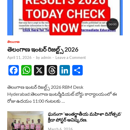
తెలంగాణ
తెలంగాణ ఇంటర్ రిజల్ట్స్ 2026
April 11, 2026
-
by
admin
-
Leave a Comment
F
W
X
T
L
S
a
h
h
i
h
తెలంగాణ ఇంటర్ రిజల్ట్స్ 2026 RBM Desk
c
a
r
n
a
Hyderabad:తెలంగాణ ఇంటర్మీడియట్ బోర్డు కార్యాలయంలో ఈ
రోజు ఉదయం 11:00 గంటలకు …
e
t
e
k
r
b
s
a
e
e
ఘనంగా ‘అంతర్జాతీయ మహిళా దినోత్సవ’
క్రీడా పోస్టర్ ఆవిష్కరణ.
o
A
d
d
March 6, 2026