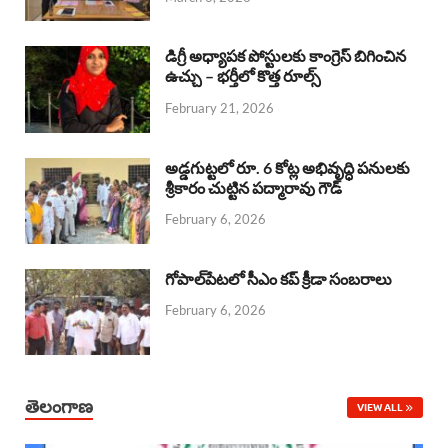
o
p
s
I
k
p
n
డిగ్రీ అధ్యాపక పోస్టులకు కాంగ్రెస్ బిగించిన
ఉచ్చు – భర్తీలో కొత్త రూల్స్
February 21, 2026
అడ్డగుట్టలో రూ. 6 కోట్ల అభివృద్ధి పనులకు
శ్రీకారం చుట్టిన పద్మారావు గౌడ్
February 6, 2026
గోపాల్‌పేటలో సీఎం కప్ క్రీడా సంబరాలు
February 6, 2026
తెలంగాణ
VIEW ALL